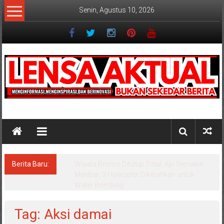
Lompat
Senin, Agustus 10, 2026
ke
konten
Lensaaktual
Berita Baru:
Istri Polisi di Kediri Jadi Tersangka Penipuan
Arisan Online, Kuasa Hukum Korban Desak
Penahanan
Tag: Aksi damai