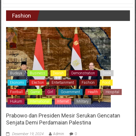
Fashion
Budaya
Business
Dearah
Demonstration
Drink
Ekonomi
Election
Entertainment
Fashion
Food
Football
Game
Girl
Government
Health
Hospital
Hukum
International
Internet
Military
Prabowo dan Presiden Mesir Serukan Gencatan
Senjata Demi Perdamaian Palestina
Desember 19, 2024
Admin
0