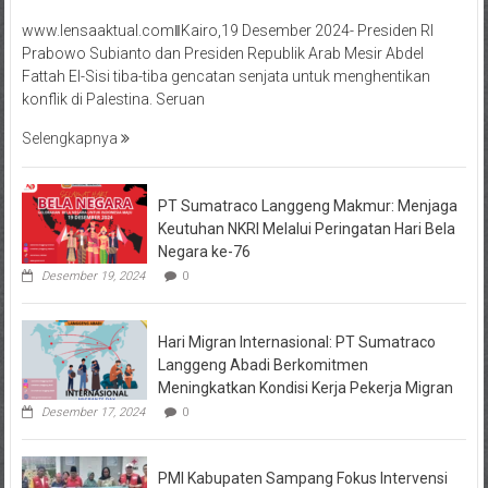
www.lensaaktual.comǁKairo,19 Desember 2024- Presiden RI
Prabowo Subianto dan Presiden Republik Arab Mesir Abdel
Fattah El-Sisi tiba-tiba gencatan senjata untuk menghentikan
konflik di Palestina. Seruan
Selengkapnya
PT Sumatraco Langgeng Makmur: Menjaga
Keutuhan NKRI Melalui Peringatan Hari Bela
Negara ke-76
Desember 19, 2024
0
Hari Migran Internasional: PT Sumatraco
Langgeng Abadi Berkomitmen
Meningkatkan Kondisi Kerja Pekerja Migran
Desember 17, 2024
0
PMI Kabupaten Sampang Fokus Intervensi