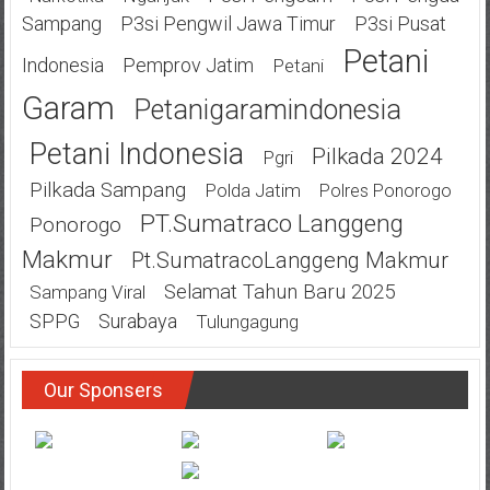
Sampang
P3si Pengwil Jawa Timur
P3si Pusat
Petani
Indonesia
Pemprov Jatim
Petani
Garam
Petanigaramindonesia
Petani Indonesia
Pilkada 2024
Pgri
Pilkada Sampang
Polda Jatim
Polres Ponorogo
PT.Sumatraco Langgeng
Ponorogo
Makmur
Pt.SumatracoLanggeng Makmur
Selamat Tahun Baru 2025
Sampang Viral
SPPG
Surabaya
Tulungagung
Our Sponsers