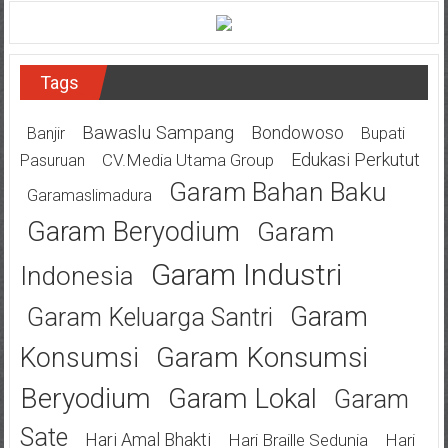
Tags
Bawaslu Sampang
Bondowoso
Banjir
Bupati
Edukasi Perkutut
CV.Media Utama Group
Pasuruan
Garam Bahan Baku
Garamaslimadura
Garam Beryodium
Garam
Garam Industri
Indonesia
Garam
Garam Keluarga Santri
Garam Konsumsi
Konsumsi
Beryodium
Garam Lokal
Garam
Sate
Hari Amal Bhakti
Hari Braille Sedunia
Hari