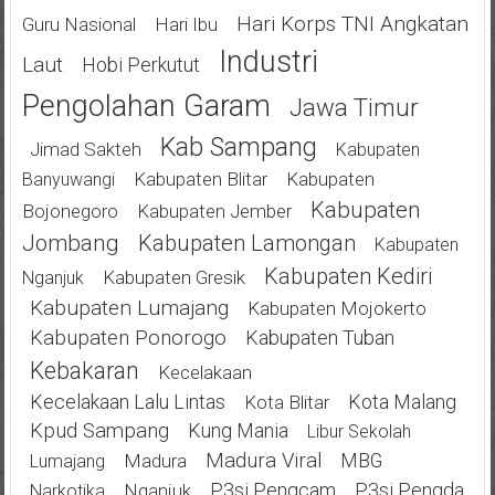
Hari Korps TNI Angkatan
Guru Nasional
Hari Ibu
Industri
Laut
Hobi Perkutut
Pengolahan Garam
Jawa Timur
Kab Sampang
Jimad Sakteh
Kabupaten
Kabupaten Blitar
Kabupaten
Banyuwangi
Kabupaten
Bojonegoro
Kabupaten Jember
Jombang
Kabupaten Lamongan
Kabupaten
Kabupaten Kediri
Kabupaten Gresik
Nganjuk
Kabupaten Lumajang
Kabupaten Mojokerto
Kabupaten Ponorogo
Kabupaten Tuban
Kebakaran
Kecelakaan
Kecelakaan Lalu Lintas
Kota Malang
Kota Blitar
Kpud Sampang
Kung Mania
Libur Sekolah
Madura Viral
MBG
Madura
Lumajang
P3si Pengcam
P3si Pengda
Nganjuk
Narkotika