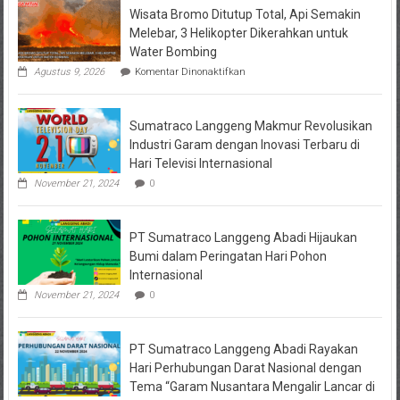
Wisata Bromo Ditutup Total, Api Semakin
Melebar, 3 Helikopter Dikerahkan untuk
Water Bombing
pada
Agustus 9, 2026
Komentar Dinonaktifkan
Wisata
Bromo
Ditutup
Sumatraco Langgeng Makmur Revolusikan
Total,
Api
Industri Garam dengan Inovasi Terbaru di
Semakin
Hari Televisi Internasional
Melebar,
3
November 21, 2024
0
Helikopter
Dikerahkan
untuk
PT Sumatraco Langgeng Abadi Hijaukan
Water
Bombing
Bumi dalam Peringatan Hari Pohon
Internasional
November 21, 2024
0
PT Sumatraco Langgeng Abadi Rayakan
Hari Perhubungan Darat Nasional dengan
Tema “Garam Nusantara Mengalir Lancar di