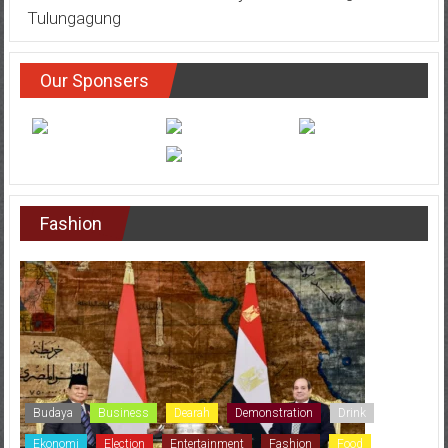
Tulungagung
Our Sponsers
Fashion
Budaya
Business
Dearah
Demonstration
Drink
Ekonomi
Election
Entertainment
Fashion
Food