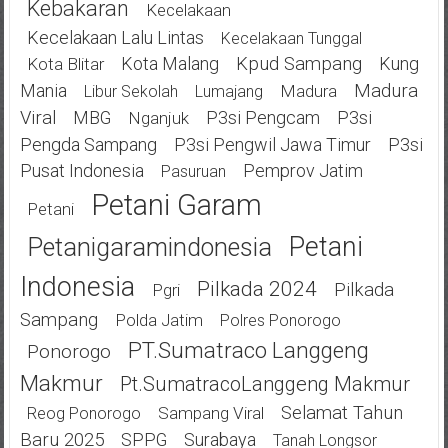
Kebakaran
Kecelakaan
Kecelakaan Lalu Lintas
Kecelakaan Tunggal
Kota Malang
Kpud Sampang
Kung
Kota Blitar
Mania
Madura
Madura
Libur Sekolah
Lumajang
Viral
MBG
P3si Pengcam
P3si
Nganjuk
Pengda Sampang
P3si Pengwil Jawa Timur
P3si
Pusat Indonesia
Pemprov Jatim
Pasuruan
Petani Garam
Petani
Petani
Petanigaramindonesia
Indonesia
Pilkada 2024
Pilkada
Pgri
Sampang
Polda Jatim
Polres Ponorogo
PT.Sumatraco Langgeng
Ponorogo
Makmur
Pt.SumatracoLanggeng Makmur
Selamat Tahun
Sampang Viral
Reog Ponorogo
Baru 2025
SPPG
Surabaya
Tanah Longsor