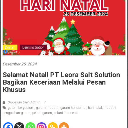
Dearah
Demonstration
Desember 25, 2024
Selamat Natal! PT Leora Salt Solution
Bagikan Keceriaan Melalui Pesan
Khusus
Diposkan Oleh:Admin
garam beryodium
,
garam industri
,
garam konsumsi
,
hari natal
,
industri
pengolahan garam
,
petani garam
,
petani indonesia