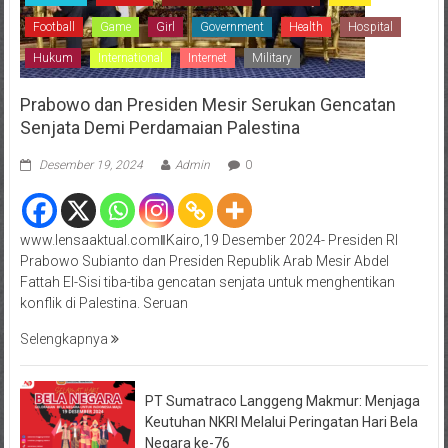
Football
Game
Girl
Government
Health
Hospital
Hukum
International
Internet
Military
Prabowo dan Presiden Mesir Serukan Gencatan
Senjata Demi Perdamaian Palestina
Desember 19, 2024
Admin
0
www.lensaaktual.comǁKairo,19 Desember 2024- Presiden RI
Prabowo Subianto dan Presiden Republik Arab Mesir Abdel
Fattah El-Sisi tiba-tiba gencatan senjata untuk menghentikan
konflik di Palestina. Seruan
Selengkapnya
PT Sumatraco Langgeng Makmur: Menjaga
Keutuhan NKRI Melalui Peringatan Hari Bela
Negara ke-76