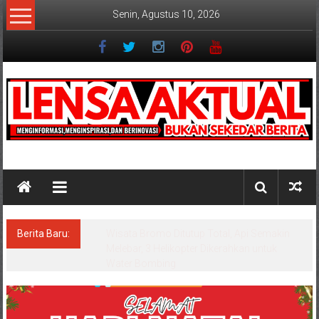
Lompat
Senin, Agustus 10, 2026
ke
konten
Lensaaktual
Berita Baru:
Wisata Bromo Ditutup Total, Api Semakin
Melebar, 3 Helikopter Dikerahkan untuk
Water Bombing