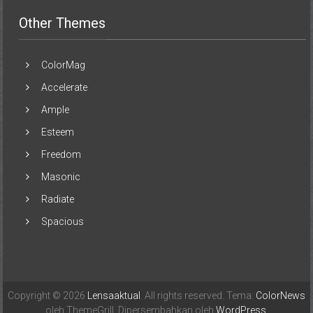
Other Themes
ColorMag
Accelerate
Ample
Esteem
Freedom
Masonic
Radiate
Spacious
Copyright © 2026
Lensaaktual
. All rights reserved. Tema:
ColorNews
oleh ThemeGrill. Dipersembahkan oleh
WordPress
.