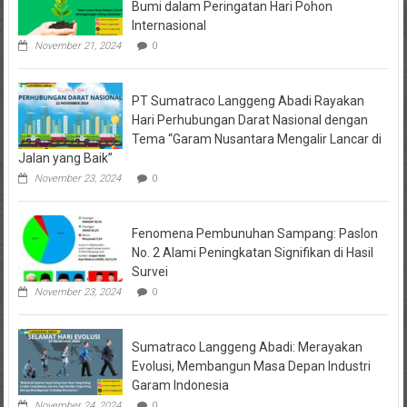
Meluas
Bumi dalam Peringatan Hari Pohon
hingga
Internasional
520
Hektare,
November 21, 2024
0
Mulai
Masuk
Wilayah
PT Sumatraco Langgeng Abadi Rayakan
Probolinggo
&
Hari Perhubungan Darat Nasional dengan
Pasuruan
Tema “Garam Nusantara Mengalir Lancar di
Jalan yang Baik”
November 23, 2024
0
Fenomena Pembunuhan Sampang: Paslon
No. 2 Alami Peningkatan Signifikan di Hasil
Survei
November 23, 2024
0
Sumatraco Langgeng Abadi: Merayakan
Evolusi, Membangun Masa Depan Industri
Garam Indonesia
November 24, 2024
0