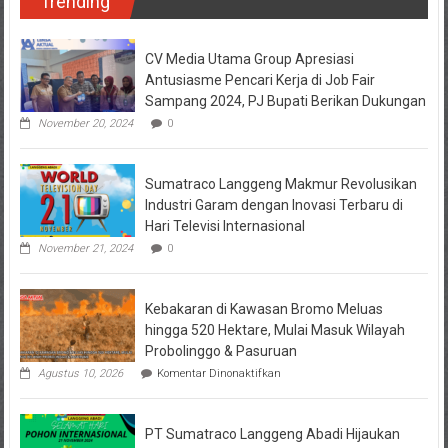
Trending
Karyawan
Warnai
Peringatan
CV Media Utama Group Apresiasi
HUT
Antusiasme Pencari Kerja di Job Fair
ke-
Sampang 2024, PJ Bupati Berikan Dukungan
80
November 20, 2024
0
RI
di
PT
Sumatraco
Sumatraco Langgeng Makmur Revolusikan
Langgeng
Industri Garam dengan Inovasi Terbaru di
Makmur
Hari Televisi Internasional
November 21, 2024
0
Kebakaran di Kawasan Bromo Meluas
hingga 520 Hektare, Mulai Masuk Wilayah
Probolinggo & Pasuruan
pada
Agustus 10, 2026
Komentar Dinonaktifkan
Kebakaran
di
Kawasan
PT Sumatraco Langgeng Abadi Hijaukan
Bromo