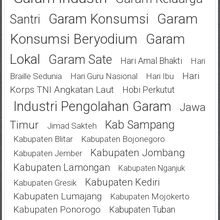
Garam
Garam Konsumsi
Santri
Konsumsi Beryodium
Garam
Lokal
Garam Sate
Hari Amal Bhakti
Hari
Hari
Braille Sedunia
Hari Guru Nasional
Hari Ibu
Korps TNI Angkatan Laut
Hobi Perkutut
Industri Pengolahan Garam
Jawa
Kab Sampang
Timur
Jimad Sakteh
Kabupaten Blitar
Kabupaten Bojonegoro
Kabupaten Jombang
Kabupaten Jember
Kabupaten Lamongan
Kabupaten Nganjuk
Kabupaten Kediri
Kabupaten Gresik
Kabupaten Lumajang
Kabupaten Mojokerto
Kabupaten Ponorogo
Kabupaten Tuban