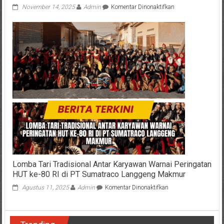
pada
November 14, 2025
Admin
Komentar Dinonaktifkan
Depot
Makan
di
Lumajang
Dilalap
Api,
Bermula
Saat
Pegawai
Ganti
Tabung
Gas
Habis
Lomba Tari Tradisional Antar Karyawan Warnai Peringatan
HUT ke-80 RI di PT Sumatraco Langgeng Makmur
pada
Agustus 11, 2025
Admin
Komentar Dinonaktifkan
Lomba
Tari
Tradisional
Antar