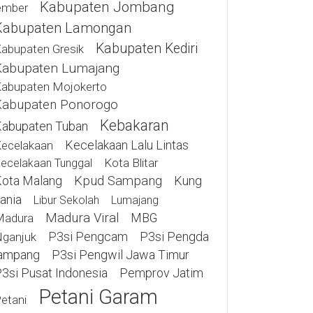
Kabupaten Jombang
ember
Kabupaten Lamongan
Kabupaten Kediri
abupaten Gresik
Kabupaten Lumajang
abupaten Mojokerto
Kabupaten Ponorogo
Kebakaran
abupaten Tuban
Kecelakaan Lalu Lintas
ecelakaan
Kota Blitar
ecelakaan Tunggal
ota Malang
Kpud Sampang
Kung
ania
Libur Sekolah
Lumajang
Madura Viral
MBG
Madura
P3si Pengcam
P3si Pengda
ganjuk
ampang
P3si Pengwil Jawa Timur
3si Pusat Indonesia
Pemprov Jatim
Petani Garam
etani