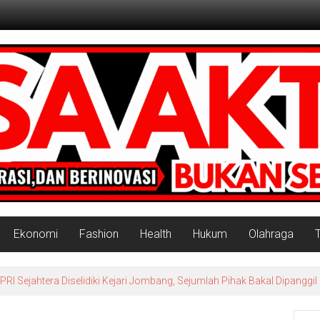
Ekonomi
Fashion
Health
Hukum
Olahraga
 Sejahtera Diselidiki Kejari Jombang, Sejumlah Pihak Bakal Dipanggil