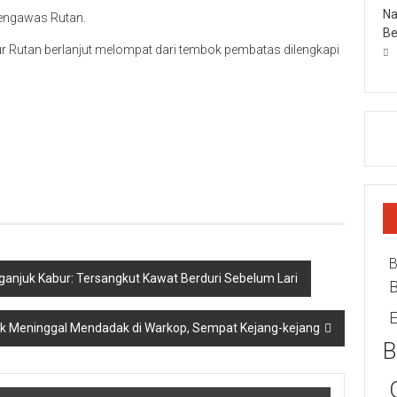
Na
 pengawas Rutan.
Be
r Rutan berlanjut melompat dari tembok pembatas dilengkapi
B
Nganjuk Kabur: Tersangkut Kawat Berduri Sebelum Lari
E
sik Meninggal Mendadak di Warkop, Sempat Kejang-kejang
B