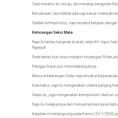
Saat meramu es cincau, dia menatap bangunan Rutan
Bersamaan, dia melihat ada napi keluar melewati k
Setelah berhasil lolos, napi tersebut berjalan dengan
Keterangan Saksi Mata
Napi itu lantas bergerak ke arah Jalan KH. Agus S
Nganjuk.
Dede lantas buru-buru melapor ke petugas Rutan jik
Petugas Rutan pun menindaklanjutinya.
Menurut keterangan Dede, napi tersebut berperawa
Kala kabur, napi itu mengenakan celana panjang hit
Selain itu, juga mengenakan kemeja krem. Namun saa
Napi itu melepasnya dan menyampirkannya ke bahu
Kejadian ini berlangsung pada Kamis (22/1/2026) p