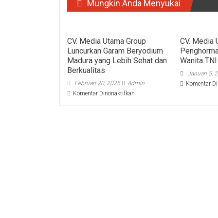
Mungkin Anda Menyukai
CV. Media Utama Group
CV. Media 
Luncurkan Garam Beryodium
Penghorma
Madura yang Lebih Sehat dan
Wanita TNI
Berkualitas
Januari 5, 
Februari 20, 2025
Admin
Komentar Di
pada
Komentar Dinonaktifkan
CV.
Media
Utama
Group
Luncurkan
Garam
Beryodium
Madura
yang
Lebih
Sehat
dan
Berkualitas