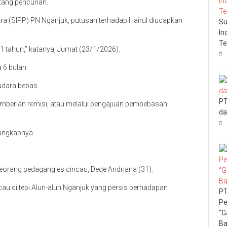
tang pencurian.
ra (SIPP) PN Nganjuk, putusan terhadap Hairul diucapkan
Su
In
Te
 1 tahun,” katanya, Jumat (23/1/2026).
 6 bulan.
 udara bebas.
PT
emberian remisi, atau melalui pengajuan pembebasan
da
 ungkapnya.
 seorang pedagang es cincau, Dede Andriana (31).
cau di tepi Alun-alun Nganjuk yang persis berhadapan
PT
Pe
“G
Ba