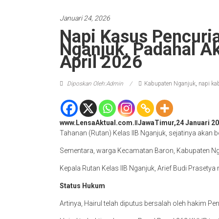
Januari 24, 2026
Napi Kasus Pencuria
Nganjuk, Padahal A
April 2026
Diposkan Oleh:Admin
Kabupaten Nganjuk
,
napi ka
www.LensaAktual.com.ǁJawaTimur,24 Januari 20
Tahanan (Rutan) Kelas IIB Nganjuk, sejatinya akan b
Sementara, warga Kecamatan Baron, Kabupaten Ngan
Kepala Rutan Kelas IIB Nganjuk, Arief Budi Prasety
Status Hukum
Artinya, Hairul telah diputus bersalah oleh hakim Pe