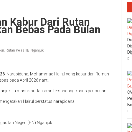
n Kabur Dari Rutan
kan Bebas Pada Bulan
Du
Di
bur
,
Rutan Kelas IIB Nganjuk
Di
26-
Narapidana, Mohammad Hairul yang kabur dari Rumah
ebas pada April 2026 nanti.
juk itu masuk bui lantaran tersandung kasus pencurian.
CV
Pe
a mengatakan Hairul berstatus narapidana.
Be
ngadilan Negeri (PN) Nganjuk.