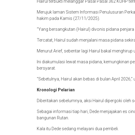
Hairul terbukti melanggar Pasal Pasal 362 KUHP ten
Merujuk laman Sistem Informasi Penulusuran Perka
hakim pada Kamis (27/11/2025).
“Yang bersangkutan (Hairul) divonis pidana penjara
Tercatat, Hairul sudah menjalani masa pidana sekira
Menurut Arief, sebentar lagi Hairul bakal menghirup
Ini diakumulasi lewat masa pidana, kemungkinan p
bersyarat.
“Sebetulnya, Hairul akan bebas di bulan April 2026,”
Kronologi Pelarian
Diberitakan sebelumnya, aksi Hairul dipergoki oleh
Sebagai informasi tiap hari, Dede menjajakan es cin
bangunan Rutan.
Kala itu Dede sedang melayani dua pembeli.