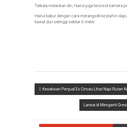
Tatkala melarikan diri, Hairul juga tersorot kamera
Hairul kabur dengan cara merangsek ke plafon dapu
kawat duri setinggi sekitar 6 meter.
Navigasi
Kesaksian Penjual Es Cincau Lihat Napi Rutan 
pos
Lansia di Menganti Gre