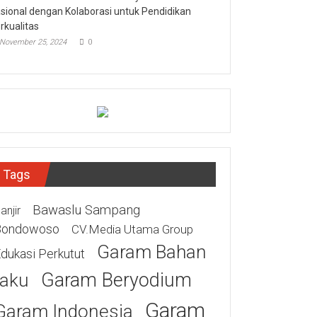
sional dengan Kolaborasi untuk Pendidikan
rkualitas
November 25, 2024
0
Tags
Bawaslu Sampang
anjir
Bondowoso
CV.Media Utama Group
Garam Bahan
dukasi Perkutut
Garam Beryodium
aku
Garam
Garam Indonesia