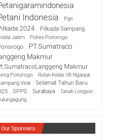
Petanigaramindonesia
Petani Indonesia
Pgri
Pilkada 2024
Pilkada Sampang
olda Jatim
Polres Ponorogo
PT.Sumatraco
Ponorogo
anggeng Makmur
Pt.SumatracoLanggeng Makmur
eog Ponorogo
Rutan Kelas IIB Nganjuk
Selamat Tahun Baru
ampang Viral
025
SPPG
Surabaya
Tanah Longsor
ulungagung
Our Sponsers