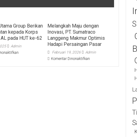
I
S
Utama Group Berikan
Melangkah Maju dengan
tan kepada Korps
Inovasi, PT. Sumatraco
 AL pada HUT ke-62
Langgeng Makmur Optimis
Hadapi Persaingan Pasar
B
2025
Admin
pada
Februari 19, 2026
Admin
nonaktifkan
CV.
pada
Komentar Dinonaktifkan
Media
Melangkah
Utama
H
Maju
Group
dengan
H
Berikan
Inovasi,
Penghormatan
PT.
L
kepada
Sumatraco
Korps
Langgeng
P
Wanita
Makmur
TNI
Optimis
T
AL
Hadapi
pada
Persaingan
S
HUT
Pasar
ke-
K
62