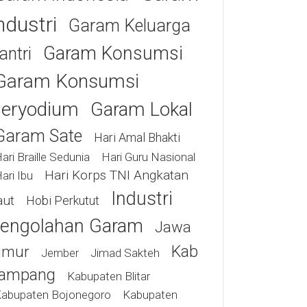
ndustri
Garam Keluarga
Garam Konsumsi
antri
Garam Konsumsi
eryodium
Garam Lokal
Garam Sate
Hari Amal Bhakti
ari Braille Sedunia
Hari Guru Nasional
Hari Korps TNI Angkatan
ari Ibu
Industri
aut
Hobi Perkutut
engolahan Garam
Jawa
Kab
imur
Jimad Sakteh
Jember
ampang
Kabupaten Blitar
abupaten Bojonegoro
Kabupaten