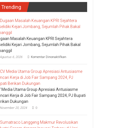
Trending
gaan Masalah Keuangan KPRI Sejahtera
selidiki Kejari Jombang, Sejumlah Pihak Bakal
panggil
pada
Agustus 6, 2026
Komentar Dinonaktifkan
Dugaan
Masalah
Keuangan
KPRI
Sejahtera
Diselidiki
Kejari
 Media Utama Group Apresiasi Antusiasme
Jombang,
ncari Kerja di Job Fair Sampang 2024, PJ Bupati
Sejumlah
rikan Dukungan
Pihak
Bakal
November 20, 2024
0
Dipanggil