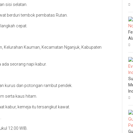
 sisi selatan.
awat berduri tembok pembatas Rutan.
 langkah cepat.
Fe
Al
alim, Kelurahan Kauman, Kecamatan Nganjuk, Kabupaten
a ada seorang napi kabur.
Su
Me
kan kurus dan potongan rambut pendek.
In
am serta kaus hitam.
t kabur, kemeja itu tersangkut kawat.
.
ukul 12.00 WIB.
Gu