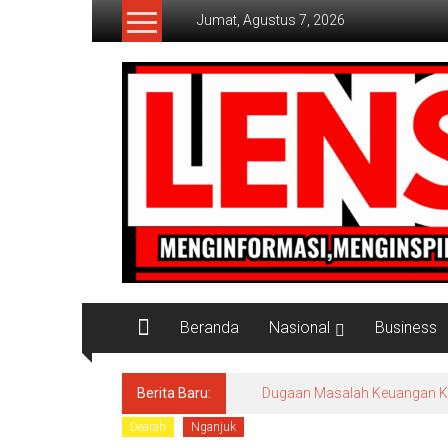
Lompat
Jumat, Agustus 7, 2026
ke
konten
Lensaaktual
Beranda
Nasional
Business
Berita Baru:
Dugaan Masalah Keuangan KPRI
Dearah
Nganjuk