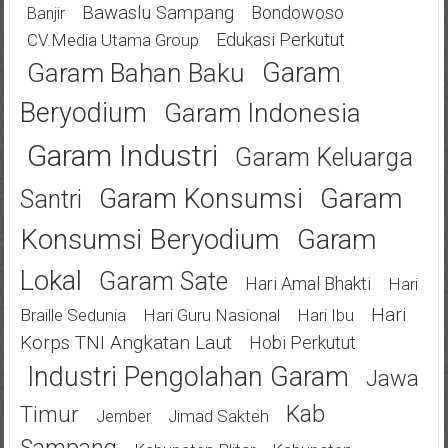
Bawaslu Sampang
Bondowoso
Banjir
Edukasi Perkutut
CV.Media Utama Group
Garam
Garam Bahan Baku
Beryodium
Garam Indonesia
Garam Industri
Garam Keluarga
Garam
Garam Konsumsi
Santri
Konsumsi Beryodium
Garam
Lokal
Garam Sate
Hari Amal Bhakti
Hari
Hari
Braille Sedunia
Hari Guru Nasional
Hari Ibu
Korps TNI Angkatan Laut
Hobi Perkutut
Industri Pengolahan Garam
Jawa
Kab
Timur
Jimad Sakteh
Jember
Sampang