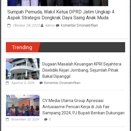
Sumpah Pemuda, Wakil Ketua DPRD Jatim Ungkap 4
Aspek Strategis Dongkrak Daya Saing Anak Muda
pada
Oktober 28, 2025
Admin
Komentar Dinonaktifkan
Sumpah
Pemuda,
Wakil
Trending
Ketua
DPRD
Jatim
Ungkap
Dugaan Masalah Keuangan KPRI Sejahtera
4
Diselidiki Kejari Jombang, Sejumlah Pihak
Aspek
Bakal Dipanggil
Strategis
pada
Agustus 6, 2026
Komentar Dinonaktifkan
Dongkrak
Dugaan
Daya
Masalah
Saing
Keuangan
Anak
CV Media Utama Group Apresiasi
KPRI
Muda
Sejahtera
Antusiasme Pencari Kerja di Job Fair
Diselidiki
Sampang 2024, PJ Bupati Berikan Dukungan
Kejari
Jombang,
November 20, 2024
0
Sejumlah
Pihak