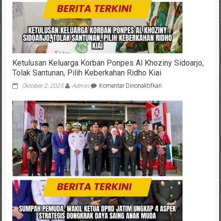
Pelaku
Kabur
ke
Hutan
Ketulusan Keluarga Korban Ponpes Al Khoziny Sidoarjo,
Tolak Santunan, Pilih Keberkahan Ridho Kiai
pada
Oktober 2, 2025
Admin
Komentar Dinonaktifkan
Ketulusan
Keluarga
Korban
Ponpes
Al
Khoziny
Sidoarjo,
Tolak
Santunan,
Pilih
Keberkahan
Ridho
Kiai