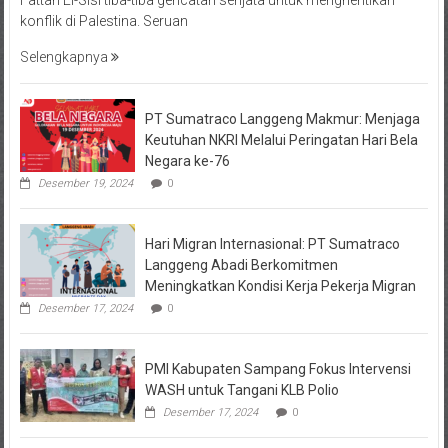
Fattah El-Sisi tiba-tiba gencatan senjata untuk menghentikan
konflik di Palestina. Seruan
Selengkapnya
PT Sumatraco Langgeng Makmur: Menjaga
Keutuhan NKRI Melalui Peringatan Hari Bela
Negara ke-76
Desember 19, 2024
0
Hari Migran Internasional: PT Sumatraco
Langgeng Abadi Berkomitmen
Meningkatkan Kondisi Kerja Pekerja Migran
Desember 17, 2024
0
PMI Kabupaten Sampang Fokus Intervensi
WASH untuk Tangani KLB Polio
Desember 17, 2024
0