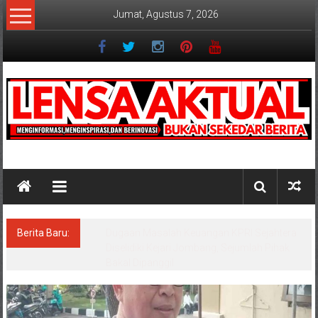
Lompat
Jumat, Agustus 7, 2026
ke
konten
Lensaaktual
Berita Baru:
Program Kampung Nelayan Merah Putih
Masuk Lamongan, Paciran & Brondong Jadi
Pusat Ekonomi Pesisir