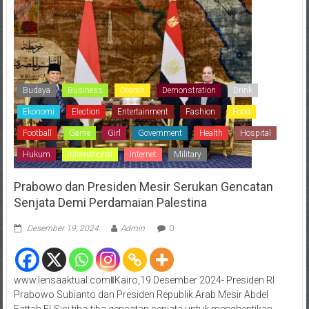
Budaya
Business
Dearah
Demonstration
Drink
Ekonomi
Election
Entertainment
Fashion
Food
Football
Game
Girl
Government
Health
Hospital
Hukum
International
Internet
Military
Prabowo dan Presiden Mesir Serukan Gencatan
Senjata Demi Perdamaian Palestina
Desember 19, 2024
Admin
0
www.lensaaktual.comǁKairo,19 Desember 2024- Presiden RI
Prabowo Subianto dan Presiden Republik Arab Mesir Abdel