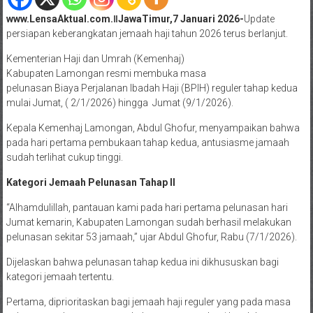
www.LensaAktual.com.ǁJawaTimur,7 Januari 2026-
Update
persiapan keberangkatan jemaah haji tahun 2026 terus berlanjut.
Kementerian Haji dan Umrah (Kemenhaj)
Kabupaten Lamongan resmi membuka masa
pelunasan Biaya Perjalanan Ibadah Haji (BPIH) reguler tahap kedua
mulai Jumat, ( 2/1/2026) hingga Jumat (9/1/2026).
Kepala Kemenhaj Lamongan, Abdul Ghofur, menyampaikan bahwa
pada hari pertama pembukaan tahap kedua, antusiasme jamaah
sudah terlihat cukup tinggi.
Kategori Jemaah Pelunasan Tahap II
“Alhamdulillah, pantauan kami pada hari pertama pelunasan hari
Jumat kemarin, Kabupaten Lamongan sudah berhasil melakukan
pelunasan sekitar 53 jamaah,” ujar Abdul Ghofur, Rabu (7/1/2026).
Dijelaskan bahwa pelunasan tahap kedua ini dikhususkan bagi
kategori jemaah tertentu.
Pertama, diprioritaskan bagi jemaah haji reguler yang pada masa