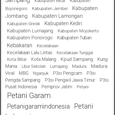
Kabupaten Blitar
Kabupaten
Kabupaten
Bojonegoro
Kabupaten Jember
Jombang
Kabupaten Lamongan
Kabupaten Kediri
Kabupaten Gresik
Kabupaten Lumajang
Kabupaten Mojokerto
Kabupaten Ponorogo
Kabupaten Tuban
Kebakaran
Kecelakaan
Kecelakaan Lalu Lintas
Kecelakaan Tunggal
Kota Malang
Kpud Sampang
Kung
Kota Blitar
Mania
Madura
Madura
Libur Sekolah
Lumajang
Viral
MBG
P3si Pengcam
P3si
Nganjuk
Pengda Sampang
P3si Pengwil Jawa Timur
P3si
Pusat Indonesia
Pemprov Jatim
Petani
Petani Garam
Petani
Petanigaramindonesia