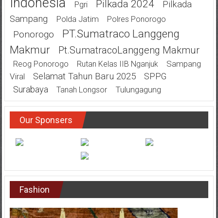
Indonesia
Pilkada 2024
Pilkada
Pgri
Sampang
Polda Jatim
Polres Ponorogo
PT.Sumatraco Langgeng
Ponorogo
Makmur
Pt.SumatracoLanggeng Makmur
Sampang
Reog Ponorogo
Rutan Kelas IIB Nganjuk
Selamat Tahun Baru 2025
SPPG
Viral
Surabaya
Tulungagung
Tanah Longsor
Our Sponsers
Fashion