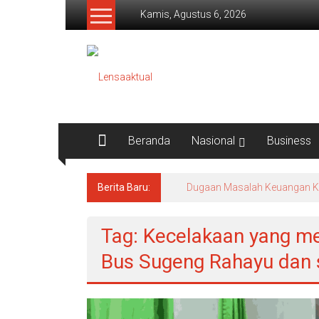
Lompat
Kamis, Agustus 6, 2026
ke
konten
Lensaaktual
Beranda
Nasional
Business
Berita Baru:
Dugaan Masalah Keuangan KPRI
Tag: Kecelakaan yang me
Bus Sugeng Rahayu dan 