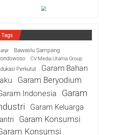
Tags
Bawaslu Sampang
anjir
Bondowoso
CV.Media Utama Group
Garam Bahan
dukasi Perkutut
Garam Beryodium
aku
Garam
Garam Indonesia
ndustri
Garam Keluarga
Garam Konsumsi
antri
Garam Konsumsi