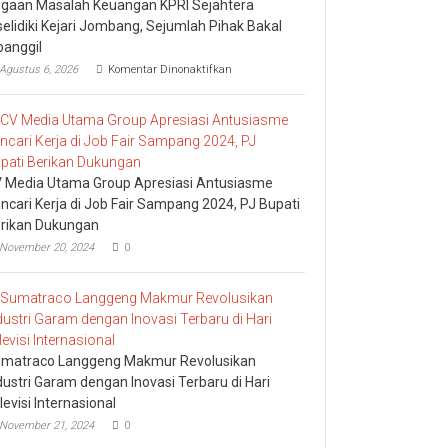
gaan Masalah Keuangan KPRI Sejahtera
selidiki Kejari Jombang, Sejumlah Pihak Bakal
panggil
pada
Agustus 6, 2026
Komentar Dinonaktifkan
Dugaan
Masalah
Keuangan
KPRI
Sejahtera
Diselidiki
Kejari
 Media Utama Group Apresiasi Antusiasme
Jombang,
ncari Kerja di Job Fair Sampang 2024, PJ Bupati
Sejumlah
rikan Dukungan
Pihak
Bakal
November 20, 2024
0
Dipanggil
matraco Langgeng Makmur Revolusikan
dustri Garam dengan Inovasi Terbaru di Hari
levisi Internasional
November 21, 2024
0