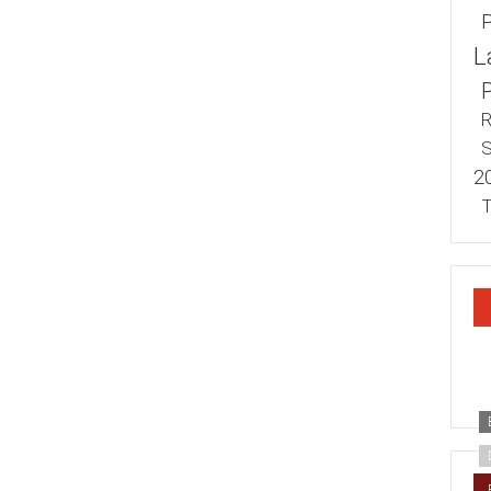
L
R
S
2
T