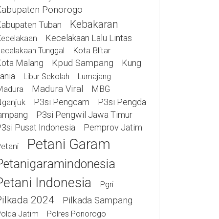
Kabupaten Ponorogo
Kebakaran
abupaten Tuban
Kecelakaan Lalu Lintas
ecelakaan
Kota Blitar
ecelakaan Tunggal
ota Malang
Kpud Sampang
Kung
ania
Libur Sekolah
Lumajang
Madura Viral
MBG
Madura
P3si Pengcam
P3si Pengda
ganjuk
ampang
P3si Pengwil Jawa Timur
3si Pusat Indonesia
Pemprov Jatim
Petani Garam
etani
Petanigaramindonesia
Petani Indonesia
Pgri
Pilkada 2024
Pilkada Sampang
olda Jatim
Polres Ponorogo