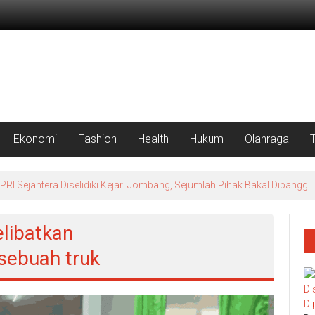
Ekonomi
Fashion
Health
Hukum
Olahraga
 Sejahtera Diselidiki Kejari Jombang, Sejumlah Pihak Bakal Dipanggil
libatkan
sebuah truk