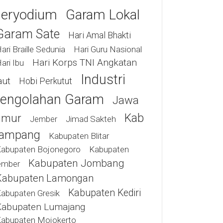
eryodium
Garam Lokal
Garam Sate
Hari Amal Bhakti
ari Braille Sedunia
Hari Guru Nasional
Hari Korps TNI Angkatan
ari Ibu
Industri
aut
Hobi Perkutut
engolahan Garam
Jawa
Kab
imur
Jimad Sakteh
Jember
ampang
Kabupaten Blitar
abupaten Bojonegoro
Kabupaten
Kabupaten Jombang
ember
Kabupaten Lamongan
Kabupaten Kediri
abupaten Gresik
Kabupaten Lumajang
abupaten Mojokerto