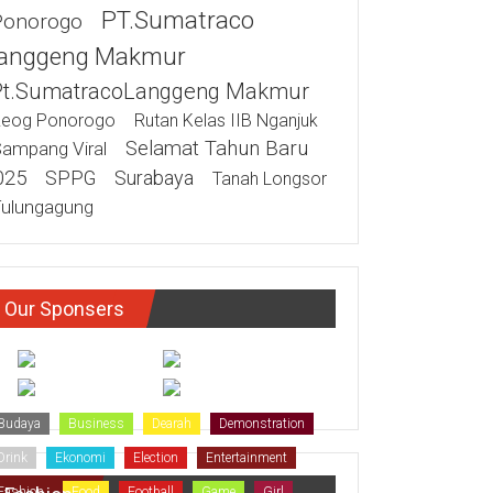
PT.Sumatraco
Ponorogo
anggeng Makmur
Pt.SumatracoLanggeng Makmur
eog Ponorogo
Rutan Kelas IIB Nganjuk
Selamat Tahun Baru
ampang Viral
025
SPPG
Surabaya
Tanah Longsor
ulungagung
Our Sponsers
Budaya
Business
Dearah
Demonstration
Drink
Ekonomi
Election
Entertainment
Fashion
Food
Football
Game
Girl