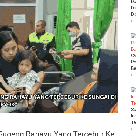
Du
Di
Di
CV
Pe
Be
Su
In
Te
ugeng Rahayu Yang Tercebur Ke