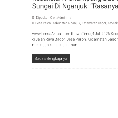
Sungai Di Nganjuk: “Rasanya
Diposkan Oleh:Admin
Desa Paron
,
Kabupaten Nganjuk
,
Kecamatan Bagor
,
Kecela
www.LensaAktual.com.ǁJawaTimur,4 Juli 2026-Kece
di Jalan Raya Bagor, Desa Paron, Kecamatan Bagor
meninggalkan pengalaman
Baca selengkapnya