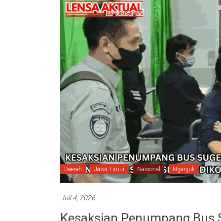
Daerah
Jawa Timur
Nasional
Nganjuk
Juli 4, 2026
Kesaksian Penumpang Bus S