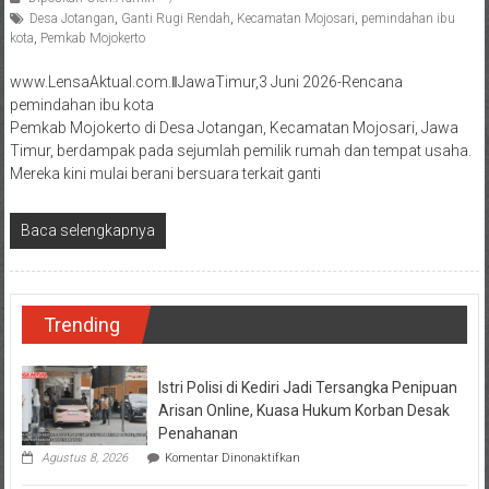
Desa Jotangan
,
Ganti Rugi Rendah
,
Kecamatan Mojosari
,
pemindahan ibu
kota
,
Pemkab Mojokerto
www.LensaAktual.com.ǁJawaTimur,3 Juni 2026-Rencana
pemindahan ibu kota
Pemkab Mojokerto di Desa Jotangan, Kecamatan Mojosari, Jawa
Timur, berdampak pada sejumlah pemilik rumah dan tempat usaha.
Mereka kini mulai berani bersuara terkait ganti
Baca selengkapnya
Trending
Istri Polisi di Kediri Jadi Tersangka Penipuan
Arisan Online, Kuasa Hukum Korban Desak
Penahanan
pada
Agustus 8, 2026
Komentar Dinonaktifkan
Istri
Polisi