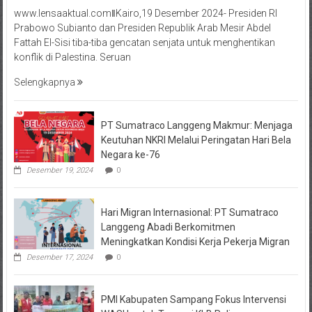
www.lensaaktual.comǁKairo,19 Desember 2024- Presiden RI
Prabowo Subianto dan Presiden Republik Arab Mesir Abdel
Fattah El-Sisi tiba-tiba gencatan senjata untuk menghentikan
konflik di Palestina. Seruan
Selengkapnya
PT Sumatraco Langgeng Makmur: Menjaga
Keutuhan NKRI Melalui Peringatan Hari Bela
Negara ke-76
Desember 19, 2024
0
Hari Migran Internasional: PT Sumatraco
Langgeng Abadi Berkomitmen
Meningkatkan Kondisi Kerja Pekerja Migran
Desember 17, 2024
0
PMI Kabupaten Sampang Fokus Intervensi