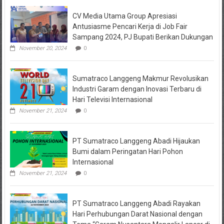
di
CV Media Utama Group Apresiasi
Kediri
Jadi
Antusiasme Pencari Kerja di Job Fair
Tersangka
Sampang 2024, PJ Bupati Berikan Dukungan
Penipuan
Arisan
November 20, 2024
0
Online,
Kuasa
Hukum
Sumatraco Langgeng Makmur Revolusikan
Korban
Desak
Industri Garam dengan Inovasi Terbaru di
Penahanan
Hari Televisi Internasional
November 21, 2024
0
PT Sumatraco Langgeng Abadi Hijaukan
Bumi dalam Peringatan Hari Pohon
Internasional
November 21, 2024
0
PT Sumatraco Langgeng Abadi Rayakan
Hari Perhubungan Darat Nasional dengan