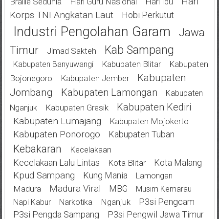
Hari
Braille Sedunia
Hari Guru Nasional
Hari Ibu
Korps TNI Angkatan Laut
Hobi Perkutut
Industri Pengolahan Garam
Jawa
Kab Sampang
Timur
Jimad Sakteh
Kabupaten Blitar
Kabupaten
Kabupaten Banyuwangi
Kabupaten
Bojonegoro
Kabupaten Jember
Jombang
Kabupaten Lamongan
Kabupaten
Kabupaten Kediri
Kabupaten Gresik
Nganjuk
Kabupaten Lumajang
Kabupaten Mojokerto
Kabupaten Ponorogo
Kabupaten Tuban
Kebakaran
Kecelakaan
Kecelakaan Lalu Lintas
Kota Malang
Kota Blitar
Kpud Sampang
Kung Mania
Lamongan
Madura Viral
MBG
Madura
Musim Kemarau
P3si Pengcam
Nganjuk
Napi Kabur
Narkotika
P3si Pengda Sampang
P3si Pengwil Jawa Timur