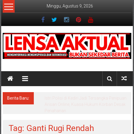
Lompat
Minggu, Agustus 9, 2026
ke
konten
Lensaaktual
Berita Baru:
Dugaan Masalah Keuangan KPRI Sejahtera
Diselidiki Kejari Jombang, Sejumlah Pihak
Bakal Dipanggil
Tag: Ganti Rugi Rendah