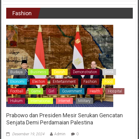
Fashion
Budaya
Business
Dearah
Demonstration
Drink
Ekonomi
Election
Entertainment
Fashion
Food
Football
Game
Girl
Government
Health
Hospital
Hukum
International
Internet
Military
Prabowo dan Presiden Mesir Serukan Gencatan
Senjata Demi Perdamaian Palestina
Desember 19, 2024
Admin
0