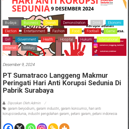
Budaya
Business
Dearah
Demonstration
Drink
Ekonomi
Election
Entertainment
Fashion
Food
Football
Game
Girl
Government
Health
Hospital
Hukum
International
Internet
Military
Desember 9, 2024
PT Sumatraco Langgeng Makmur
Peringati Hari Anti Korupsi Sedunia Di
Pabrik Surabaya
Diposkan Oleh:Admin
garam beryodium
,
garam industri
,
garam konsumsi
,
hari anti
korupsisedunia
,
industri pengolahan garam
,
petani garam
,
petani indonesia