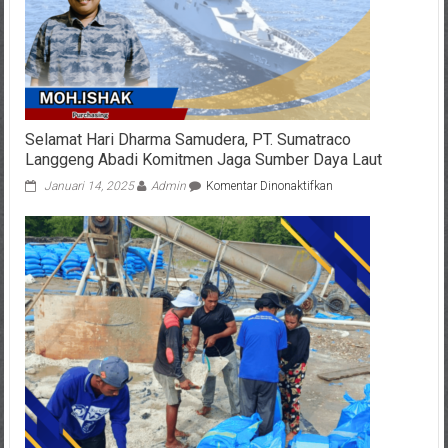
SurabayaTernyata
Akibat
Pipa
PGN
Bocor
Selamat Hari Dharma Samudera, PT. Sumatraco
Langgeng Abadi Komitmen Jaga Sumber Daya Laut
pada
Januari 14, 2025
Admin
Komentar Dinonaktifkan
Selamat
Hari
Dharma
Samudera,
PT.
Sumatraco
Langgeng
Abadi
Komitmen
Jaga
Sumber
Daya
Laut