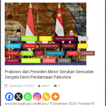
Budaya
Business
Dearah
Demonstration
Drink
Ekonomi
Election
Entertainment
Fashion
Food
Football
Game
Girl
Government
Health
Hospital
Hukum
International
Internet
Military
Prabowo dan Presiden Mesir Serukan Gencatan
Senjata Demi Perdamaian Palestina
Desember 19, 2024
Admin
0
www.lensaaktual.comǁKairo,19 Desember 2024- Presiden RI