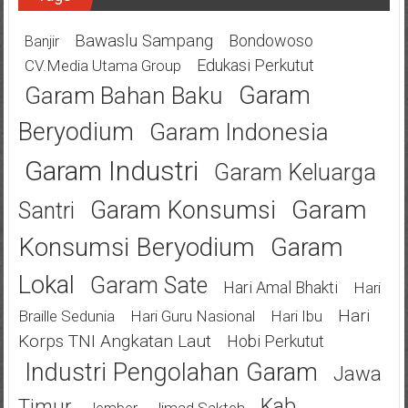
Bawaslu Sampang
Bondowoso
Banjir
Edukasi Perkutut
CV.Media Utama Group
Garam
Garam Bahan Baku
Beryodium
Garam Indonesia
Garam Industri
Garam Keluarga
Garam
Garam Konsumsi
Santri
Konsumsi Beryodium
Garam
Lokal
Garam Sate
Hari Amal Bhakti
Hari
Hari
Braille Sedunia
Hari Guru Nasional
Hari Ibu
Korps TNI Angkatan Laut
Hobi Perkutut
Industri Pengolahan Garam
Jawa
Kab
Timur
Jimad Sakteh