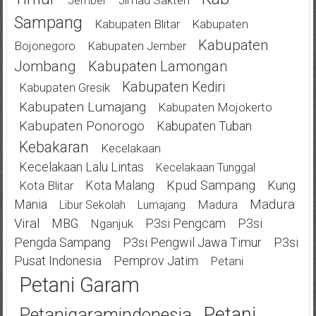
Jember
Sampang
Kabupaten Blitar
Kabupaten
Kabupaten
Bojonegoro
Kabupaten Jember
Jombang
Kabupaten Lamongan
Kabupaten Kediri
Kabupaten Gresik
Kabupaten Lumajang
Kabupaten Mojokerto
Kabupaten Ponorogo
Kabupaten Tuban
Kebakaran
Kecelakaan
Kecelakaan Lalu Lintas
Kecelakaan Tunggal
Kota Malang
Kpud Sampang
Kung
Kota Blitar
Mania
Madura
Madura
Libur Sekolah
Lumajang
Viral
MBG
P3si Pengcam
P3si
Nganjuk
Pengda Sampang
P3si Pengwil Jawa Timur
P3si
Pusat Indonesia
Pemprov Jatim
Petani
Petani Garam
Petani
Petanigaramindonesia