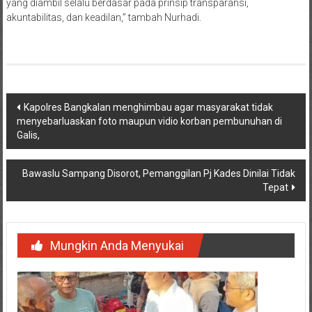
yang diambil selalu berdasar pada prinsip transparansi,
akuntabilitas, dan keadilan,” tambah Nurhadi.
Navigasi
Kapolres Bangkalan menghimbau agar masyarakat tidak
menyebarluaskan foto maupun vidio korban pembunuhan di
pos
Galis,
Bawaslu Sampang Disorot, Pemanggilan Pj Kades Dinilai Tidak
Tepat
Mungkin Anda Menyukai