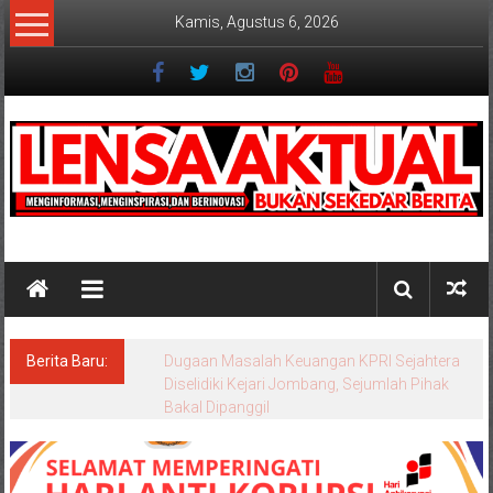
Lompat
Kamis, Agustus 6, 2026
ke
konten
Lensaaktual
Berita Baru:
Program Kampung Nelayan Merah Putih
Masuk Lamongan, Paciran & Brondong Jadi
Pusat Ekonomi Pesisir