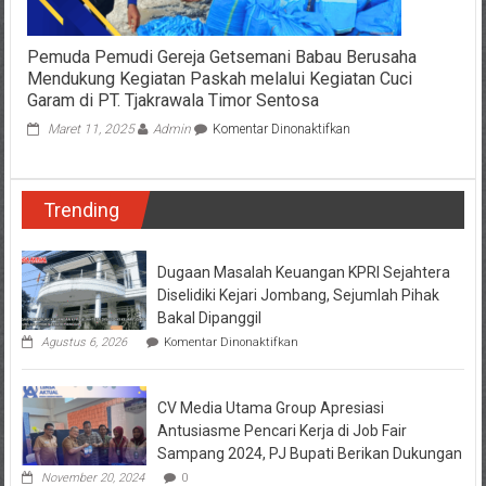
Pemuda Pemudi Gereja Getsemani Babau Berusaha
Mendukung Kegiatan Paskah melalui Kegiatan Cuci
Garam di PT. Tjakrawala Timor Sentosa
pada
Maret 11, 2025
Admin
Komentar Dinonaktifkan
Pemuda
Pemudi
Gereja
Trending
Getsemani
Babau
Berusaha
Mendukung
Dugaan Masalah Keuangan KPRI Sejahtera
Kegiatan
Diselidiki Kejari Jombang, Sejumlah Pihak
Paskah
Bakal Dipanggil
melalui
pada
Agustus 6, 2026
Komentar Dinonaktifkan
Kegiatan
Dugaan
Cuci
Masalah
Garam
Keuangan
di
CV Media Utama Group Apresiasi
KPRI
PT.
Sejahtera
Antusiasme Pencari Kerja di Job Fair
Tjakrawala
Diselidiki
Sampang 2024, PJ Bupati Berikan Dukungan
Kejari
Timor
Jombang,
November 20, 2024
0
Sentosa