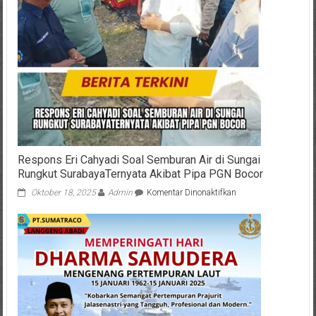
Respons Eri Cahyadi Soal Semburan Air di Sungai
Rungkut SurabayaTernyata Akibat Pipa PGN Bocor
pada
Oktober 18, 2025
Admin
Komentar Dinonaktifkan
Respons
Eri
Cahyadi
Soal
Semburan
Air
di
Sungai
Rungkut