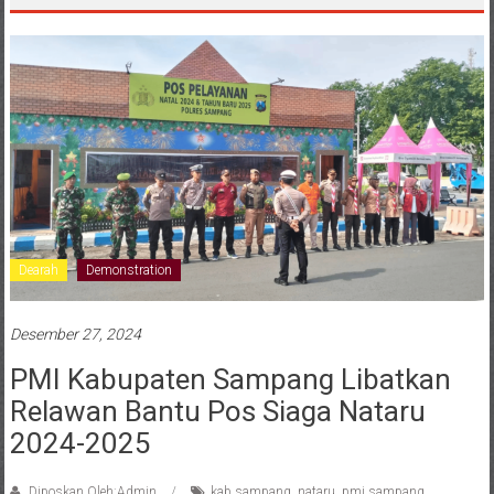
Dearah
Demonstration
Desember 27, 2024
PMI Kabupaten Sampang Libatkan
Relawan Bantu Pos Siaga Nataru
2024-2025
Diposkan Oleh:Admin
kab sampang
,
nataru
,
pmi sampang