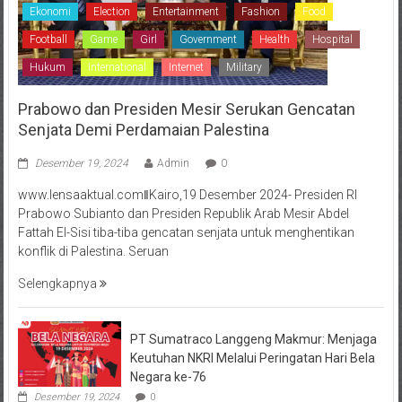
Ekonomi
Election
Entertainment
Fashion
Food
Football
Game
Girl
Government
Health
Hospital
Hukum
International
Internet
Military
Prabowo dan Presiden Mesir Serukan Gencatan
Senjata Demi Perdamaian Palestina
Desember 19, 2024
Admin
0
www.lensaaktual.comǁKairo,19 Desember 2024- Presiden RI
Prabowo Subianto dan Presiden Republik Arab Mesir Abdel
Fattah El-Sisi tiba-tiba gencatan senjata untuk menghentikan
konflik di Palestina. Seruan
Selengkapnya
PT Sumatraco Langgeng Makmur: Menjaga
Keutuhan NKRI Melalui Peringatan Hari Bela
Negara ke-76
Desember 19, 2024
0