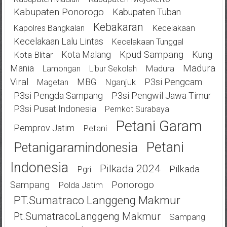
Kabupaten Ponorogo
Kabupaten Tuban
Kebakaran
Kecelakaan
Kapolres Bangkalan
Kecelakaan Lalu Lintas
Kecelakaan Tunggal
Kota Malang
Kpud Sampang
Kung
Kota Blitar
Mania
Madura
Madura
Lamongan
Libur Sekolah
Viral
MBG
P3si Pengcam
Nganjuk
Magetan
P3si Pengda Sampang
P3si Pengwil Jawa Timur
P3si Pusat Indonesia
Pemkot Surabaya
Petani Garam
Pemprov Jatim
Petani
Petani
Petanigaramindonesia
Indonesia
Pilkada 2024
Pilkada
Pgri
Ponorogo
Sampang
Polda Jatim
PT.Sumatraco Langgeng Makmur
Pt.SumatracoLanggeng Makmur
Sampang