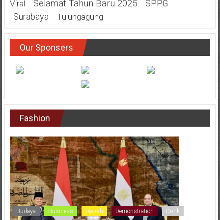
Selamat Tahun Baru 2025
SPPG
Viral
Surabaya
Tulungagung
Our Sponsers
Fashion
Budaya
Business
Dearah
Demonstration
Drink