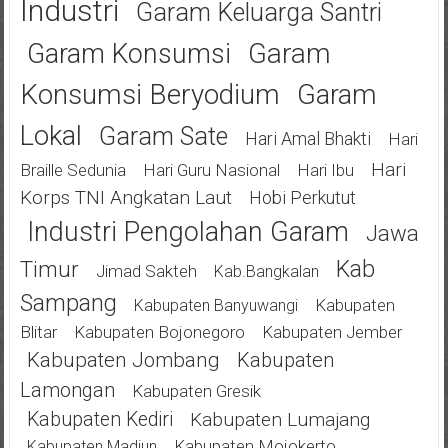
Industri
Garam Keluarga Santri
Garam
Garam Konsumsi
Konsumsi Beryodium
Garam
Lokal
Garam Sate
Hari Amal Bhakti
Hari
Hari
Braille Sedunia
Hari Guru Nasional
Hari Ibu
Korps TNI Angkatan Laut
Hobi Perkutut
Industri Pengolahan Garam
Jawa
Kab
Timur
Jimad Sakteh
Kab.bangkalan
Sampang
Kabupaten
Kabupaten Banyuwangi
Blitar
Kabupaten Bojonegoro
Kabupaten Jember
Kabupaten Jombang
Kabupaten
Lamongan
Kabupaten Gresik
Kabupaten Kediri
Kabupaten Lumajang
Kabupaten Mojokerto
Kabupaten Madiun