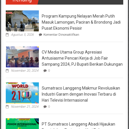
Program Kampung Nelayan Merah Putih
Masuk Lamongan, Paciran & Brondong Jadi
Pusat Ekonomi Pesisir
pada
Agustus 5, 2026
Komentar Dinonaktifkan
Program
Kampung
Nelayan
CV Media Utama Group Apresiasi
Merah
Putih
Antusiasme Pencari Kerja di Job Fair
Masuk
Sampang 2024, PJ Bupati Berikan Dukungan
Lamongan,
Paciran
November 20, 2024
0
&
Brondong
Jadi
Sumatraco Langgeng Makmur Revolusikan
Pusat
Ekonomi
Industri Garam dengan Inovasi Terbaru di
Pesisir
Hari Televisi Internasional
November 21, 2024
0
PT Sumatraco Langgeng Abadi Hijaukan