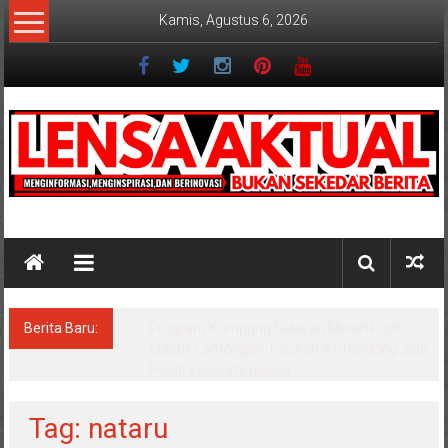
Lompat
Kamis, Agustus 6, 2026
ke
konten
Lensaaktual
Berita Baru:
PT. Sumatraco Langgeng Makmur Siapkan
Strategi Produksi untuk Kebutuhan Industri
Modern
Tag: nataru