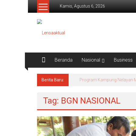
Lompat
Kamis, Agustus 6, 2026
ke
konten
Lensaaktual
Beranda
Nasional
Business
Berita Baru:
PT. Sumatraco Langgeng Makm
Tag: BGN NASIONAL