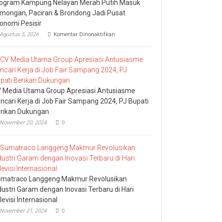
ogram Kampung Nelayan Merah Putih Masuk
mongan, Paciran & Brondong Jadi Pusat
onomi Pesisir
pada
Agustus 5, 2026
Komentar Dinonaktifkan
Program
Kampung
Nelayan
Merah
Putih
Masuk
Lamongan,
 Media Utama Group Apresiasi Antusiasme
Paciran
ncari Kerja di Job Fair Sampang 2024, PJ Bupati
&
rikan Dukungan
Brondong
Jadi
November 20, 2024
0
Pusat
Ekonomi
Pesisir
matraco Langgeng Makmur Revolusikan
dustri Garam dengan Inovasi Terbaru di Hari
levisi Internasional
November 21, 2024
0