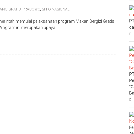
ANG GRATIS
,
PRABOWO
,
SPPG NASIONAL
PT
merintah memulai pelaksanaan program Makan Bergizi Gratis
da
1). Program ini merupakan upaya
PT
Pe
“G
Ba
Fe
Al