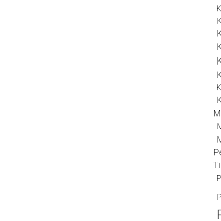
K
K
K
K
K
K
M
P
T
P
P