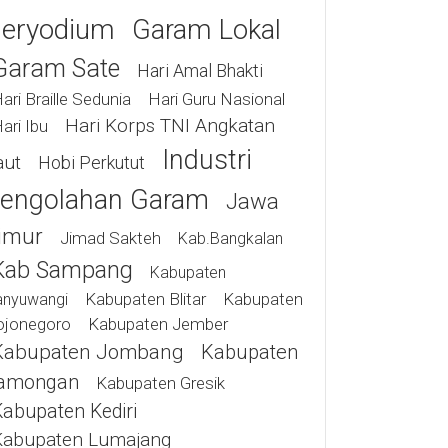
eryodium
Garam Lokal
Garam Sate
Hari Amal Bhakti
ari Braille Sedunia
Hari Guru Nasional
Hari Korps TNI Angkatan
ari Ibu
Industri
aut
Hobi Perkutut
engolahan Garam
Jawa
imur
Jimad Sakteh
Kab.bangkalan
Kab Sampang
Kabupaten
Kabupaten Blitar
Kabupaten
anyuwangi
ojonegoro
Kabupaten Jember
Kabupaten Jombang
Kabupaten
amongan
Kabupaten Gresik
Kabupaten Kediri
Kabupaten Lumajang