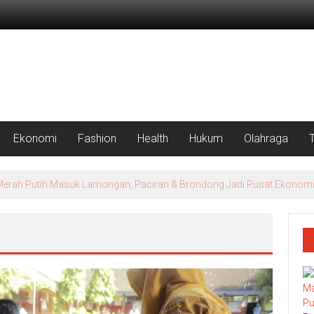
Ekonomi
Fashion
Health
Hukum
Olahraga
ur Siapkan Strategi Produksi untuk Kebutuhan Industri Modern