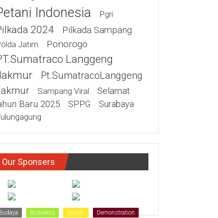
Petani Indonesia
Pgri
Pilkada 2024
Pilkada Sampang
Ponorogo
olda Jatim
PT.Sumatraco Langgeng
akmur
Pt.SumatracoLanggeng
akmur
Selamat
Sampang Viral
ahun Baru 2025
SPPG
Surabaya
ulungagung
Our Sponsers
Budaya
Business
Dearah
Demonstration