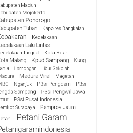
abupaten Madiun
abupaten Mojokerto
Kabupaten Ponorogo
abupaten Tuban
Kapolres Bangkalan
Kebakaran
Kecelakaan
ecelakaan Lalu Lintas
Kota Blitar
ecelakaan Tunggal
ota Malang
Kpud Sampang
Kung
ania
Lamongan
Libur Sekolah
Madura Viral
Madura
Magetan
MBG
P3si Pengcam
P3si
Nganjuk
engda Sampang
P3si Pengwil Jawa
imur
P3si Pusat Indonesia
Pemprov Jatim
emkot Surabaya
Petani Garam
etani
Petanigaramindonesia