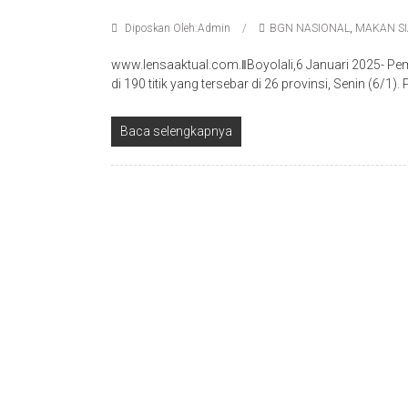
Diposkan Oleh:Admin
BGN NASIONAL
,
MAKAN SI
www.lensaaktual.com.ǁBoyolali,6 Januari 2025- Pe
di 190 titik yang tersebar di 26 provinsi, Senin (6/
Baca selengkapnya