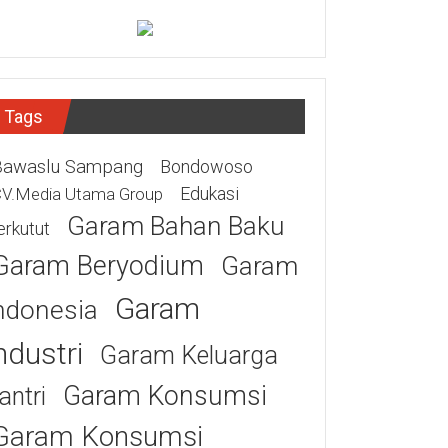
Tags
Bawaslu Sampang
Bondowoso
Edukasi
V.Media Utama Group
Garam Bahan Baku
erkutut
Garam Beryodium
Garam
Garam
ndonesia
ndustri
Garam Keluarga
Garam Konsumsi
antri
Garam Konsumsi