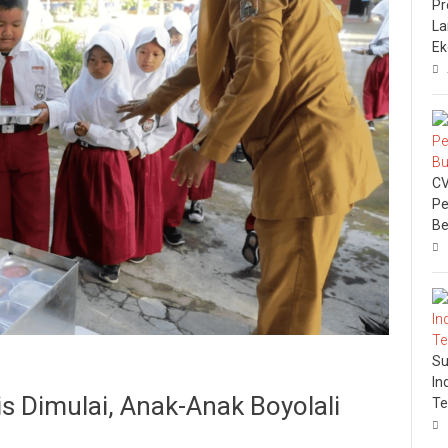
Pr
La
Ek
CV
Pe
Be
Su
In
s Dimulai, Anak-Anak Boyolali
Te