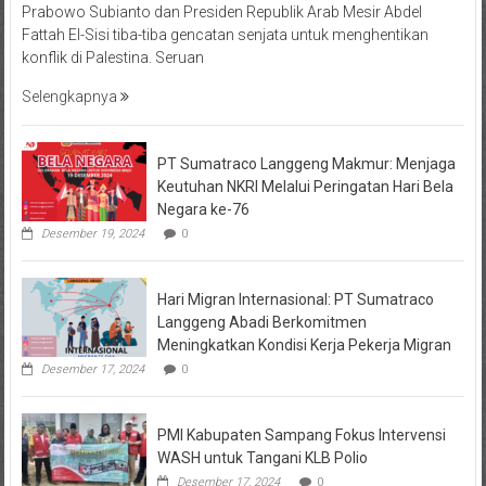
Prabowo Subianto dan Presiden Republik Arab Mesir Abdel
Fattah El-Sisi tiba-tiba gencatan senjata untuk menghentikan
konflik di Palestina. Seruan
Selengkapnya
PT Sumatraco Langgeng Makmur: Menjaga
Keutuhan NKRI Melalui Peringatan Hari Bela
Negara ke-76
Desember 19, 2024
0
Hari Migran Internasional: PT Sumatraco
Langgeng Abadi Berkomitmen
Meningkatkan Kondisi Kerja Pekerja Migran
Desember 17, 2024
0
PMI Kabupaten Sampang Fokus Intervensi
WASH untuk Tangani KLB Polio
Desember 17, 2024
0