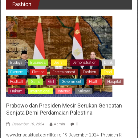
Fashion
Budaya
Business
Dearah
Demonstration
Drink
Ekonomi
Election
Entertainment
Fashion
Food
Football
Game
Girl
Government
Health
Hospital
Hukum
International
Internet
Military
Prabowo dan Presiden Mesir Serukan Gencatan
Senjata Demi Perdamaian Palestina
Desember 19, 2024
Admin
0
www.lensaaktual.comǁKairo,19 Desember 2024- Presiden RI