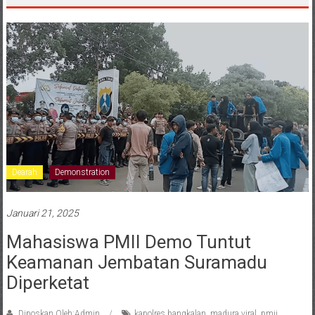
Dearah
Demonstration
Januari 21, 2025
Mahasiswa PMII Demo Tuntut
Keamanan Jembatan Suramadu
Diperketat
Diposkan Oleh:Admin
kapolres bangkalan
,
madura viral
,
pmii