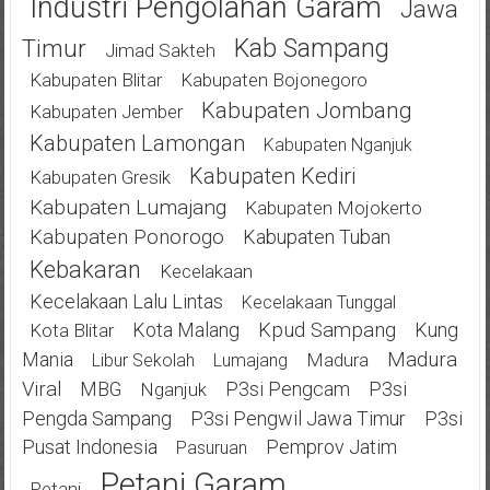
Industri Pengolahan Garam
Jawa
Kab Sampang
Timur
Jimad Sakteh
Kabupaten Blitar
Kabupaten Bojonegoro
Kabupaten Jombang
Kabupaten Jember
Kabupaten Lamongan
Kabupaten Nganjuk
Kabupaten Kediri
Kabupaten Gresik
Kabupaten Lumajang
Kabupaten Mojokerto
Kabupaten Ponorogo
Kabupaten Tuban
Kebakaran
Kecelakaan
Kecelakaan Lalu Lintas
Kecelakaan Tunggal
Kota Malang
Kpud Sampang
Kung
Kota Blitar
Mania
Madura
Madura
Libur Sekolah
Lumajang
Viral
MBG
P3si Pengcam
P3si
Nganjuk
Pengda Sampang
P3si Pengwil Jawa Timur
P3si
Pusat Indonesia
Pemprov Jatim
Pasuruan
Petani Garam
Petani