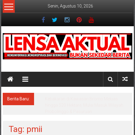
Lompat
Senin, Agustus 10, 2026
ke
konten
Lensaaktual
Berita Baru:
Wisata Bromo Ditutup Total, Api Semakin
Melebar, 3 Helikopter Dikerahkan untuk
Water Bombing
Tag: pmii