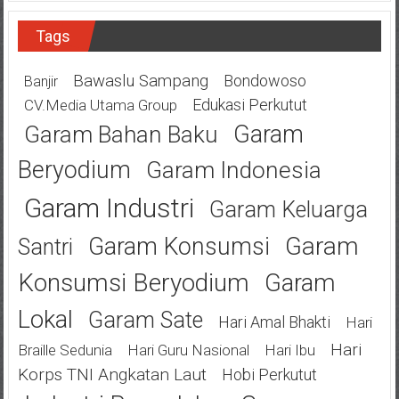
Tags
Bawaslu Sampang
Bondowoso
Banjir
Edukasi Perkutut
CV.Media Utama Group
Garam
Garam Bahan Baku
Beryodium
Garam Indonesia
Garam Industri
Garam Keluarga
Garam
Garam Konsumsi
Santri
Konsumsi Beryodium
Garam
Lokal
Garam Sate
Hari Amal Bhakti
Hari
Hari
Braille Sedunia
Hari Guru Nasional
Hari Ibu
Korps TNI Angkatan Laut
Hobi Perkutut