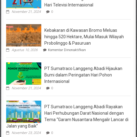
Hari Televisi Internasional
November 21, 2024
0
Kebakaran di Kawasan Bromo Meluas
hingga 520 Hektare, Mulai Masuk Wilayah
Probolinggo & Pasuruan
pada
Agustus 10, 2026
Komentar Dinonaktifkan
Kebakaran
di
Kawasan
PT Sumatraco Langgeng Abadi Hijaukan
Bromo
Meluas
Bumi dalam Peringatan Hari Pohon
hingga
Internasional
520
Hektare,
November 21, 2024
0
Mulai
Masuk
Wilayah
PT Sumatraco Langgeng Abadi Rayakan
Probolinggo
&
Hari Perhubungan Darat Nasional dengan
Pasuruan
Tema “Garam Nusantara Mengalir Lancar di
Jalan yang Baik”
November 23, 2024
0