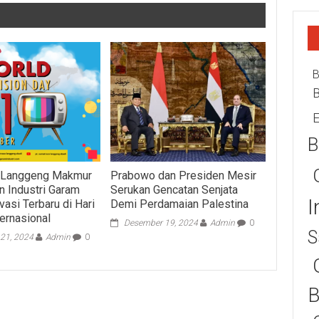
B
E
B
 Langgeng Makmur
Prabowo dan Presiden Mesir
n Industri Garam
Serukan Gencatan Senjata
I
asi Terbaru di Hari
Demi Perdamaian Palestina
ternasional
Desember 19, 2024
Admin
0
S
21, 2024
Admin
0
B