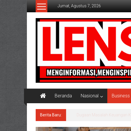
Lompat
Jumat, Agustus 7, 2026
ke
konten
Lensaaktual
Beranda
Nasional
Business
Berita Baru:
Program Kampung Nelayan Me