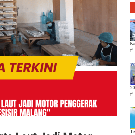
Ba
20
Te