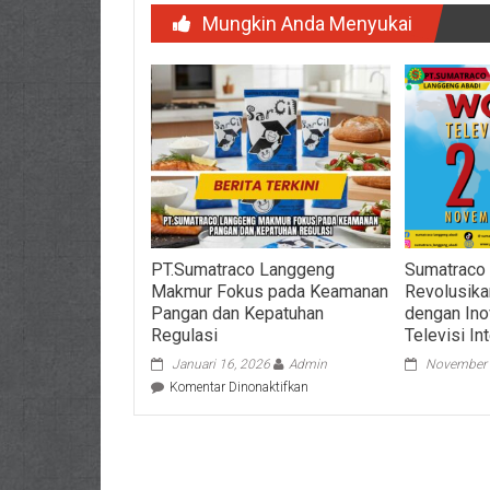
Mungkin Anda Menyukai
PT.Sumatraco Langgeng
Sumatraco
Makmur Fokus pada Keamanan
Revolusika
Pangan dan Kepatuhan
dengan Inov
Regulasi
Televisi In
Januari 16, 2026
Admin
November 
pada
Komentar Dinonaktifkan
PT.Sumatraco
Langgeng
Makmur
Fokus
pada