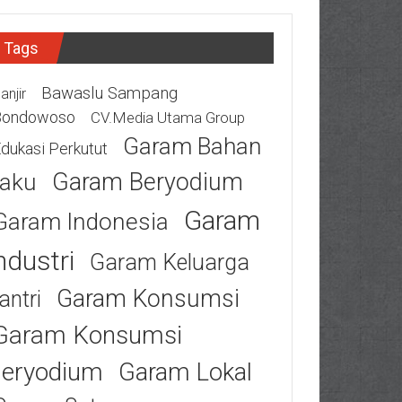
Tags
Bawaslu Sampang
anjir
Bondowoso
CV.Media Utama Group
Garam Bahan
dukasi Perkutut
Garam Beryodium
aku
Garam
Garam Indonesia
ndustri
Garam Keluarga
Garam Konsumsi
antri
Garam Konsumsi
eryodium
Garam Lokal