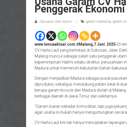
Usaha Garam CV Har
Penggerak Ekonomi 
Diposkan Oleh:Admin
garam indonesia
,
garam ind
www.lensaaktual.com.ǁMalang,7 Juni 2025-
Di te
CV Harta Laut yang berlokasi di Sukosari, Jalan Da
Malang muncul sebagai salah satu penggerak utam
kepemimpinan Halimi selaku direktur, perusahaan in
Madura untuk memenuhi kebutuhan bahan bakunya
Dengan menjadikan Madura sebagai pusat pasokan u
diproduksi, sekaligus mendukung petani lokal di d
berupa garam krosok dari Madura diolah di Malang 
berbagai daerah di Jawa Timur dan sekitarnya.
“Garam bukan sekadar komoditas, tapi juga peluan
agar usaha ini bukan hanya menguntungkan secara ek
CV Harta Laut kini tak hanya menciptakan lapangan p