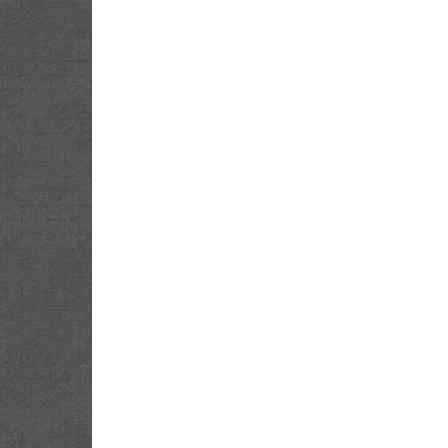
Keamanan
Pangan
dan
Kepatuhan
Regulasi