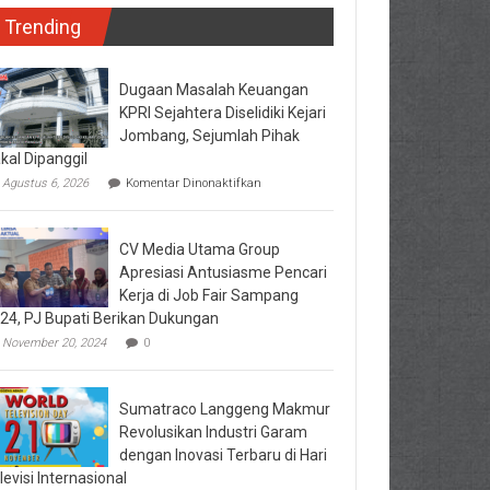
Trending
Dugaan Masalah Keuangan
KPRI Sejahtera Diselidiki Kejari
Jombang, Sejumlah Pihak
kal Dipanggil
pada
Agustus 6, 2026
Komentar Dinonaktifkan
Dugaan
Masalah
Keuangan
CV Media Utama Group
KPRI
Sejahtera
Apresiasi Antusiasme Pencari
Diselidiki
Kerja di Job Fair Sampang
Kejari
24, PJ Bupati Berikan Dukungan
Jombang,
Sejumlah
November 20, 2024
0
Pihak
Bakal
Dipanggil
Sumatraco Langgeng Makmur
Revolusikan Industri Garam
dengan Inovasi Terbaru di Hari
levisi Internasional