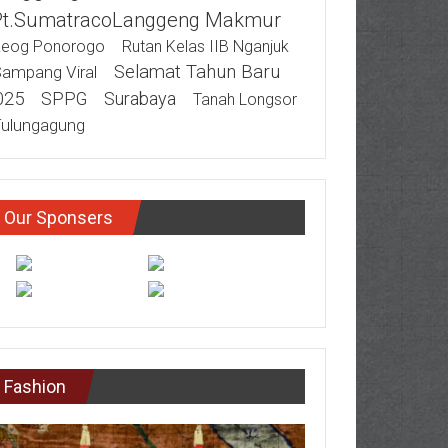
Pt.SumatracoLanggeng Makmur
eog Ponorogo
Rutan Kelas IIB Nganjuk
Selamat Tahun Baru
ampang Viral
025
SPPG
Surabaya
Tanah Longsor
ulungagung
Our Sponsers
Fashion