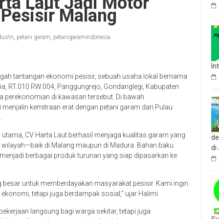
ta Laut Jadi Motor
Pesisir Malang
ustri
,
petani garam
,
petanigaramindonesia
In
ngah tantangan ekonomi pesisir, sebuah usaha lokal bernama
hlia, RT.010 RW.004, Panggungrejo, Gondanglegi, Kabupaten
a perekonomian di kawasan tersebut. Di bawah
i menjalin kemitraan erat dengan petani garam dari Pulau
.
tama, CV Harta Laut berhasil menjaga kualitas garam yang
de
ua wilayah—baik di Malang maupun di Madura. Bahan baku
di
menjadi berbagai produk turunan yang siap dipasarkan ke
g besar untuk memberdayakan masyarakat pesisir. Kami ingin
onomi, tetapi juga berdampak sosial,” ujar Halimi.
ekerjaan langsung bagi warga sekitar, tetapi juga