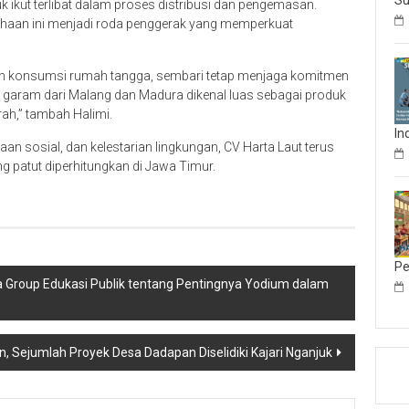
Su
kut terlibat dalam proses distribusi dan pengemasan.
ahaan ini menjadi roda penggerak yang memperkuat
dan konsumsi rumah tangga, sembari tetap menjaga komitmen
 garam dari Malang dan Madura dikenal luas sebagai produk
rah,” tambah Halimi.
In
an sosial, dan kelestarian lingkungan, CV Harta Laut terus
 patut diperhitungkan di Jawa Timur.
Pe
Group Edukasi Publik tentang Pentingnya Yodium dalam
, Sejumlah Proyek Desa Dadapan Diselidiki Kajari Nganjuk