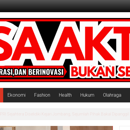
Ekonomi
Fashion
Health
Hukum
Olahraga
rah Putih Masuk Lamongan, Paciran & Brondong Jadi Pusat Ekonomi 