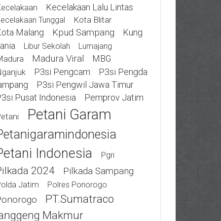
Kecelakaan Lalu Lintas
ecelakaan
Kota Blitar
ecelakaan Tunggal
ota Malang
Kpud Sampang
Kung
ania
Libur Sekolah
Lumajang
Madura Viral
MBG
Madura
P3si Pengcam
P3si Pengda
ganjuk
ampang
P3si Pengwil Jawa Timur
3si Pusat Indonesia
Pemprov Jatim
Petani Garam
etani
Petanigaramindonesia
Petani Indonesia
Pgri
Pilkada 2024
Pilkada Sampang
olda Jatim
Polres Ponorogo
PT.Sumatraco
Ponorogo
anggeng Makmur