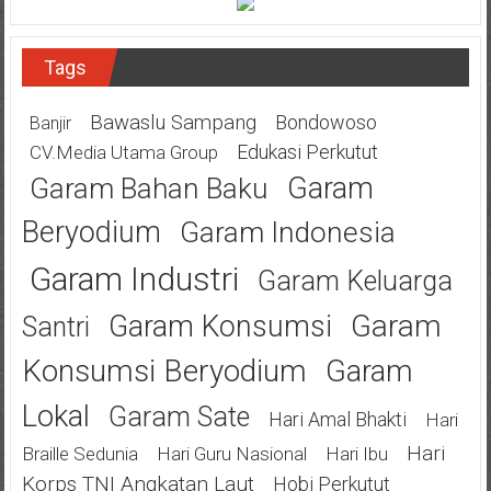
Tags
Bawaslu Sampang
Bondowoso
Banjir
Edukasi Perkutut
CV.Media Utama Group
Garam
Garam Bahan Baku
Beryodium
Garam Indonesia
Garam Industri
Garam Keluarga
Garam
Garam Konsumsi
Santri
Konsumsi Beryodium
Garam
Lokal
Garam Sate
Hari Amal Bhakti
Hari
Hari
Braille Sedunia
Hari Guru Nasional
Hari Ibu
Korps TNI Angkatan Laut
Hobi Perkutut