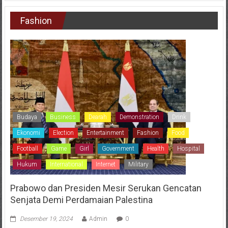
Fashion
Budaya
Business
Dearah
Demonstration
Drink
Ekonomi
Election
Entertainment
Fashion
Food
Football
Game
Girl
Government
Health
Hospital
Hukum
International
Internet
Military
Prabowo dan Presiden Mesir Serukan Gencatan
Senjata Demi Perdamaian Palestina
Desember 19, 2024
Admin
0