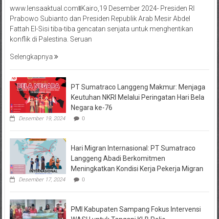
www.lensaaktual.comǁKairo,19 Desember 2024- Presiden RI
Prabowo Subianto dan Presiden Republik Arab Mesir Abdel
Fattah El-Sisi tiba-tiba gencatan senjata untuk menghentikan
konflik di Palestina. Seruan
Selengkapnya
PT Sumatraco Langgeng Makmur: Menjaga
Keutuhan NKRI Melalui Peringatan Hari Bela
Negara ke-76
Desember 19, 2024
0
Hari Migran Internasional: PT Sumatraco
Langgeng Abadi Berkomitmen
Meningkatkan Kondisi Kerja Pekerja Migran
Desember 17, 2024
0
PMI Kabupaten Sampang Fokus Intervensi