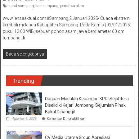
bpbd sampang
,
kab sampang
,
peristiwa alam
www.lensaaktual.com.ǁSampang,2 Januari 2025- Cuaca ekstrem
kembali melanda Kabupaten Sampang. Pada Kamis (02/01/2025)
pukul 12.00 WIB, sebuah pohon asam jawa berdiameter 60 cm
tumbang di
Baca selengkapnya
Trending
Dugaan Masalah Keuangan KPRI Sejahtera
Diselidiki Kejari Jombang, Sejumlah Pihak
Bakal Dipanggil
pada
Agustus 6, 2026
Komentar Dinonaktifkan
Dugaan
Masalah
Keuangan
CV Media Utama Group Apresiasi
KPRI