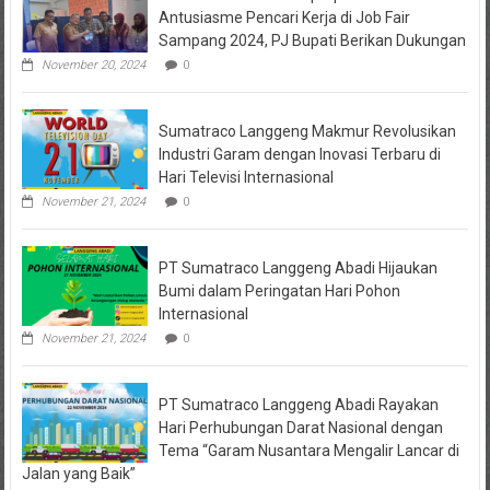
Sejahtera
Antusiasme Pencari Kerja di Job Fair
Diselidiki
Sampang 2024, PJ Bupati Berikan Dukungan
Kejari
Jombang,
November 20, 2024
0
Sejumlah
Pihak
Bakal
Sumatraco Langgeng Makmur Revolusikan
Dipanggil
Industri Garam dengan Inovasi Terbaru di
Hari Televisi Internasional
November 21, 2024
0
PT Sumatraco Langgeng Abadi Hijaukan
Bumi dalam Peringatan Hari Pohon
Internasional
November 21, 2024
0
PT Sumatraco Langgeng Abadi Rayakan
Hari Perhubungan Darat Nasional dengan
Tema “Garam Nusantara Mengalir Lancar di
Jalan yang Baik”