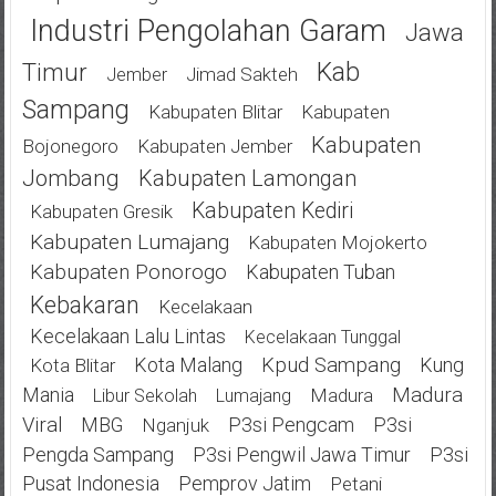
Industri Pengolahan Garam
Jawa
Kab
Timur
Jimad Sakteh
Jember
Sampang
Kabupaten Blitar
Kabupaten
Kabupaten
Bojonegoro
Kabupaten Jember
Jombang
Kabupaten Lamongan
Kabupaten Kediri
Kabupaten Gresik
Kabupaten Lumajang
Kabupaten Mojokerto
Kabupaten Ponorogo
Kabupaten Tuban
Kebakaran
Kecelakaan
Kecelakaan Lalu Lintas
Kecelakaan Tunggal
Kota Malang
Kpud Sampang
Kung
Kota Blitar
Mania
Madura
Madura
Libur Sekolah
Lumajang
Viral
MBG
P3si Pengcam
P3si
Nganjuk
Pengda Sampang
P3si Pengwil Jawa Timur
P3si
Pusat Indonesia
Pemprov Jatim
Petani