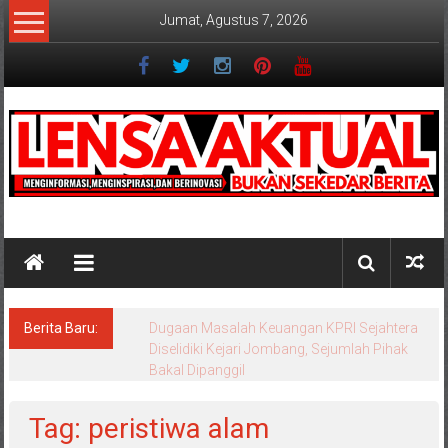
Lompat
Jumat, Agustus 7, 2026
ke
konten
Lensaaktual
Berita Baru:
Dugaan Masalah Keuangan KPRI Sejahtera
Diselidiki Kejari Jombang, Sejumlah Pihak
Bakal Dipanggil
Tag: peristiwa alam