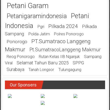
Petani Garam
Petani
Petanigaramindonesia
Indonesia
Pilkada 2024
Pilkada
Pgri
Sampang
Polda Jatim
Polres Ponorogo
PT.Sumatraco Langgeng
Ponorogo
Makmur
Pt.SumatracoLanggeng Makmur
Sampang
Reog Ponorogo
Rutan Kelas IIB Nganjuk
Selamat Tahun Baru 2025
SPPG
Viral
Surabaya
Tulungagung
Tanah Longsor
Our Sponsers