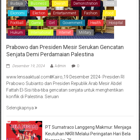
Budaya
Business
Dearah
Demonstration
Drink
Ekonomi
Election
Entertainment
Fashion
Food
Football
Game
Girl
Government
Health
Hospital
Hukum
International
Internet
Military
Prabowo dan Presiden Mesir Serukan Gencatan
Senjata Demi Perdamaian Palestina
Desember 19, 2024
Admin
0
www.lensaaktual.comǁKairo,19 Desember 2024- Presiden RI
Prabowo Subianto dan Presiden Republik Arab Mesir Abdel
Fattah El-Sisi tiba-tiba gencatan senjata untuk menghentikan
konflik di Palestina. Seruan
Selengkapnya
PT Sumatraco Langgeng Makmur: Menjaga
Keutuhan NKRI Melalui Peringatan Hari Bela