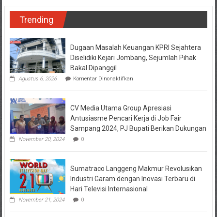
Trending
Dugaan Masalah Keuangan KPRI Sejahtera
Diselidiki Kejari Jombang, Sejumlah Pihak
Bakal Dipanggil
pada
Agustus 6, 2026
Komentar Dinonaktifkan
Dugaan
Masalah
Keuangan
CV Media Utama Group Apresiasi
KPRI
Sejahtera
Antusiasme Pencari Kerja di Job Fair
Diselidiki
Sampang 2024, PJ Bupati Berikan Dukungan
Kejari
Jombang,
November 20, 2024
0
Sejumlah
Pihak
Bakal
Sumatraco Langgeng Makmur Revolusikan
Dipanggil
Industri Garam dengan Inovasi Terbaru di
Hari Televisi Internasional
November 21, 2024
0