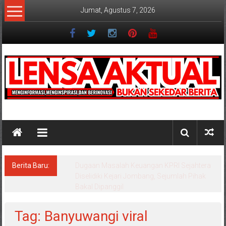
Lompat
Jumat, Agustus 7, 2026
ke
konten
Lensaaktual
Berita Baru:
Program Kampung Nelayan Merah Putih
Masuk Lamongan, Paciran & Brondong Jadi
Pusat Ekonomi Pesisir
Tag: Banyuwangi viral