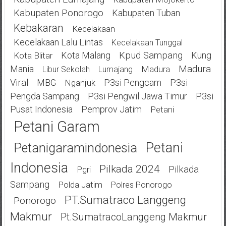
Kabupaten Ponorogo
Kabupaten Tuban
Kebakaran
Kecelakaan
Kecelakaan Lalu Lintas
Kecelakaan Tunggal
Kota Malang
Kpud Sampang
Kung
Kota Blitar
Mania
Madura
Madura
Libur Sekolah
Lumajang
Viral
MBG
P3si Pengcam
P3si
Nganjuk
Pengda Sampang
P3si Pengwil Jawa Timur
P3si
Pusat Indonesia
Pemprov Jatim
Petani
Petani Garam
Petani
Petanigaramindonesia
Indonesia
Pilkada 2024
Pilkada
Pgri
Sampang
Polda Jatim
Polres Ponorogo
PT.Sumatraco Langgeng
Ponorogo
Makmur
Pt.SumatracoLanggeng Makmur