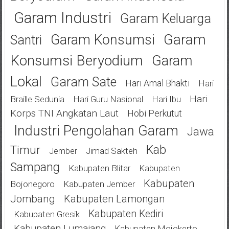
Garam Industri
Garam Keluarga
Garam
Garam Konsumsi
Santri
Konsumsi Beryodium
Garam
Lokal
Garam Sate
Hari Amal Bhakti
Hari
Hari
Braille Sedunia
Hari Guru Nasional
Hari Ibu
Korps TNI Angkatan Laut
Hobi Perkutut
Industri Pengolahan Garam
Jawa
Kab
Timur
Jimad Sakteh
Jember
Sampang
Kabupaten Blitar
Kabupaten
Kabupaten
Bojonegoro
Kabupaten Jember
Jombang
Kabupaten Lamongan
Kabupaten Kediri
Kabupaten Gresik
Kabupaten Lumajang
Kabupaten Mojokerto