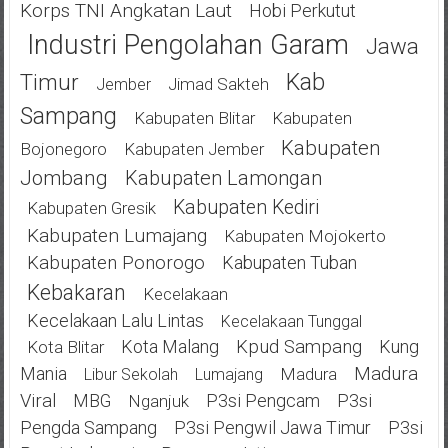
Korps TNI Angkatan Laut
Hobi Perkutut
Industri Pengolahan Garam
Jawa
Kab
Timur
Jimad Sakteh
Jember
Sampang
Kabupaten Blitar
Kabupaten
Kabupaten
Bojonegoro
Kabupaten Jember
Jombang
Kabupaten Lamongan
Kabupaten Kediri
Kabupaten Gresik
Kabupaten Lumajang
Kabupaten Mojokerto
Kabupaten Ponorogo
Kabupaten Tuban
Kebakaran
Kecelakaan
Kecelakaan Lalu Lintas
Kecelakaan Tunggal
Kota Malang
Kpud Sampang
Kung
Kota Blitar
Mania
Madura
Madura
Libur Sekolah
Lumajang
Viral
MBG
P3si Pengcam
P3si
Nganjuk
Pengda Sampang
P3si Pengwil Jawa Timur
P3si