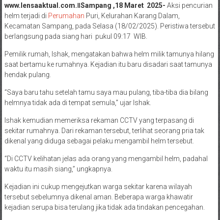
www.lensaaktual.com.ǁSampang ,18 Maret 2025-
Aksi pencurian
helm terjadi di
Perumahan
Puri, Kelurahan Karang Dalam,
Kecamatan Sampang, pada Selasa (18/02/2025). Peristiwa tersebut
berlangsung pada siang hari pukul 09:17 WIB.
Pemilik rumah, Ishak, mengatakan bahwa helm milik tamunya hilang
saat bertamu ke rumahnya. Kejadian itu baru disadari saat tamunya
hendak pulang.
“Saya baru tahu setelah tamu saya mau pulang, tiba-tiba dia bilang
helmnya tidak ada di tempat semula,” ujar Ishak.
Ishak kemudian memeriksa rekaman CCTV yang terpasang di
sekitar rumahnya. Dari rekaman tersebut, terlihat seorang pria tak
dikenal yang diduga sebagai pelaku mengambil helm tersebut.
“Di CCTV kelihatan jelas ada orang yang mengambil helm, padahal
waktu itu masih siang,” ungkapnya.
Kejadian ini cukup mengejutkan warga sekitar karena wilayah
tersebut sebelumnya dikenal aman. Beberapa warga khawatir
kejadian serupa bisa terulang jika tidak ada tindakan pencegahan.