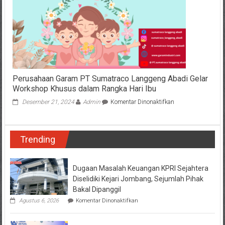
Anak
Yatim
Korban
Perang
di
Hari
Spesial
Ini
Surabaya,
Perusahaan Garam PT Sumatraco Langgeng Abadi Gelar
6
Workshop Khusus dalam Rangka Hari Ibu
Januar
pada
Desember 21, 2024
Admin
Komentar Dinonaktifkan
Perusahaan
Garam
PT
Trending
Sumatraco
Langgeng
Abadi
Gelar
Dugaan Masalah Keuangan KPRI Sejahtera
Workshop
Diselidiki Kejari Jombang, Sejumlah Pihak
Khusus
Bakal Dipanggil
dalam
pada
Agustus 6, 2026
Komentar Dinonaktifkan
Rangka
Dugaan
Hari
Masalah
Ibu
Keuangan