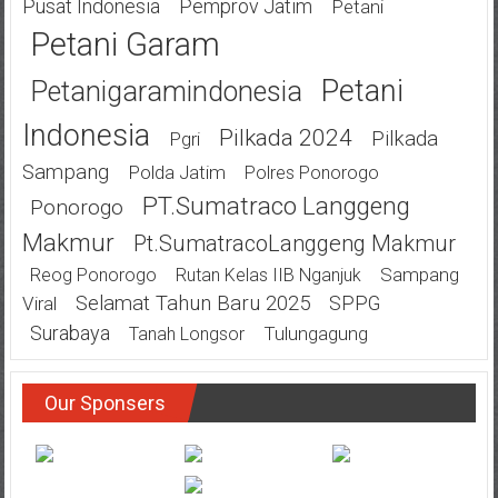
Pusat Indonesia
Pemprov Jatim
Petani
Petani Garam
Petani
Petanigaramindonesia
Indonesia
Pilkada 2024
Pilkada
Pgri
Sampang
Polda Jatim
Polres Ponorogo
PT.Sumatraco Langgeng
Ponorogo
Makmur
Pt.SumatracoLanggeng Makmur
Sampang
Reog Ponorogo
Rutan Kelas IIB Nganjuk
Selamat Tahun Baru 2025
SPPG
Viral
Surabaya
Tulungagung
Tanah Longsor
Our Sponsers