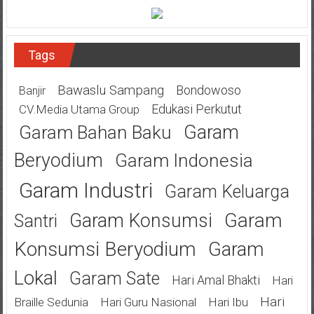
Tags
Bawaslu Sampang
Bondowoso
Banjir
Edukasi Perkutut
CV.Media Utama Group
Garam
Garam Bahan Baku
Beryodium
Garam Indonesia
Garam Industri
Garam Keluarga
Garam
Garam Konsumsi
Santri
Konsumsi Beryodium
Garam
Lokal
Garam Sate
Hari Amal Bhakti
Hari
Hari
Braille Sedunia
Hari Guru Nasional
Hari Ibu