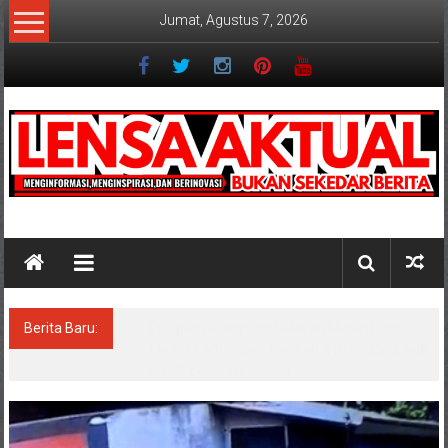
Lompat
Jumat, Agustus 7, 2026
ke
konten
Lensaaktual
Berita Baru:
Program Kampung Nelayan Merah Putih
Masuk Lamongan, Paciran & Brondong Jadi
Pusat Ekonomi Pesisir