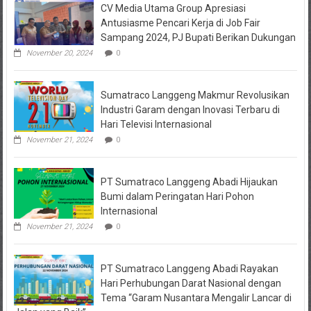
CV Media Utama Group Apresiasi
KPRI
Sejahtera
Antusiasme Pencari Kerja di Job Fair
Diselidiki
Sampang 2024, PJ Bupati Berikan Dukungan
Kejari
Jombang,
November 20, 2024
0
Sejumlah
Pihak
Bakal
Sumatraco Langgeng Makmur Revolusikan
Dipanggil
Industri Garam dengan Inovasi Terbaru di
Hari Televisi Internasional
November 21, 2024
0
PT Sumatraco Langgeng Abadi Hijaukan
Bumi dalam Peringatan Hari Pohon
Internasional
November 21, 2024
0
PT Sumatraco Langgeng Abadi Rayakan
Hari Perhubungan Darat Nasional dengan
Tema “Garam Nusantara Mengalir Lancar di