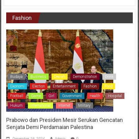
Fashion
Budaya
Business
Dearah
Demonstration
Drink
Ekonomi
Election
Entertainment
Fashion
Food
Football
Game
Girl
Government
Health
Hospital
Hukum
International
Internet
Military
Prabowo dan Presiden Mesir Serukan Gencatan
Senjata Demi Perdamaian Palestina
Desember 19, 2024
Admin
0