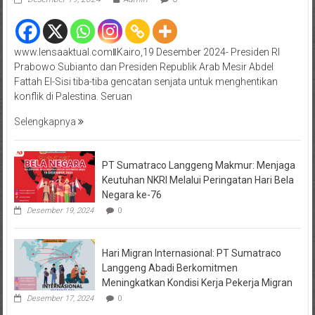
www.lensaaktual.comǁKairo,19 Desember 2024- Presiden RI
Prabowo Subianto dan Presiden Republik Arab Mesir Abdel
Fattah El-Sisi tiba-tiba gencatan senjata untuk menghentikan
konflik di Palestina. Seruan
Selengkapnya
PT Sumatraco Langgeng Makmur: Menjaga
Keutuhan NKRI Melalui Peringatan Hari Bela
Negara ke-76
Desember 19, 2024
0
Hari Migran Internasional: PT Sumatraco
Langgeng Abadi Berkomitmen
Meningkatkan Kondisi Kerja Pekerja Migran
Desember 17, 2024
0