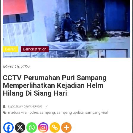
Dearah
Demonstration
Maret 18, 2025
CCTV Perumahan Puri Sampang
Memperlihatkan Kejadian Helm
Hilang Di Siang Hari
Diposkan Oleh:Admin
madura viral
,
polres sampang
,
sampang update
,
sampang viral