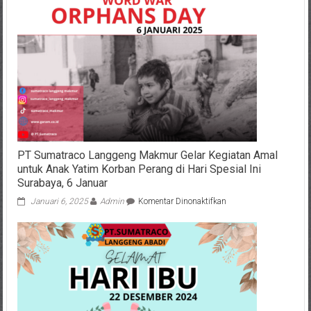
Soal
Kenaikan
Tunjangan,
Klaim
Berdasarkan
Aturan
Sebelumnya
PT Sumatraco Langgeng Makmur Gelar Kegiatan Amal
untuk Anak Yatim Korban Perang di Hari Spesial Ini
Surabaya, 6 Januar
pada
Januari 6, 2025
Admin
Komentar Dinonaktifkan
PT
Sumatraco
Langgeng
Makmur
Gelar
Kegiatan
Amal
untuk