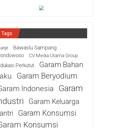
Tags
Bawaslu Sampang
anjir
Bondowoso
CV.Media Utama Group
Garam Bahan
dukasi Perkutut
Garam Beryodium
aku
Garam
Garam Indonesia
ndustri
Garam Keluarga
Garam Konsumsi
antri
Garam Konsumsi