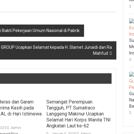
 Bakti Pekerjaan Umum Nasional di Pabrik
Su
Me
A GROUP Ucapkan Selamat kepada H. Slamet Junaidi dan Ra
In
Mahfud
Gu
Na
 Beras dan Garam
Semangat Perempuan
Be
rima Kasih pada
Tangguh, PT Sumatraco
 AL di Hari Istimewa
Langgeng Makmur Ucapkan
Selamat Hari Korps Wanita TNI
Angkatan Laut ke-62
2025
Admin
pada
Januari 5, 2025
Admin