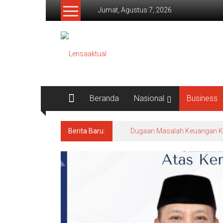
Lompat
Jumat, Agustus 7, 2026
ke
konten
Lensaaktual
Beranda
Nasional
Business
Berita Baru:
Dugaan Masalah Keuangan KPRI