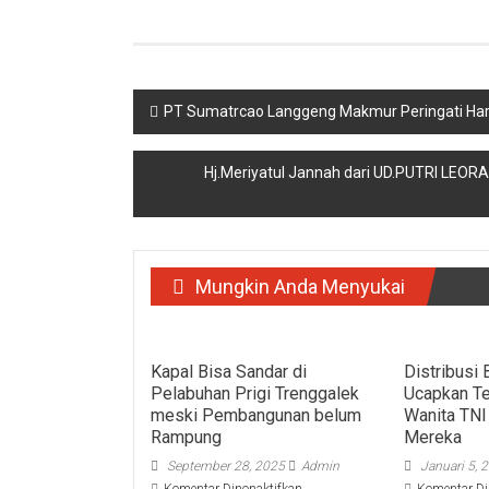
Navigasi
PT Sumatrcao Langgeng Makmur Peringati Hari
pos
Hj.Meriyatul Jannah dari UD.PUTRI LEOR
Mungkin Anda Menyukai
Kapal Bisa Sandar di
Distribusi
Pelabuhan Prigi Trenggalek
Ucapkan Te
meski Pembangunan belum
Wanita TNI
Rampung
Mereka
September 28, 2025
Admin
Januari 5, 
pada