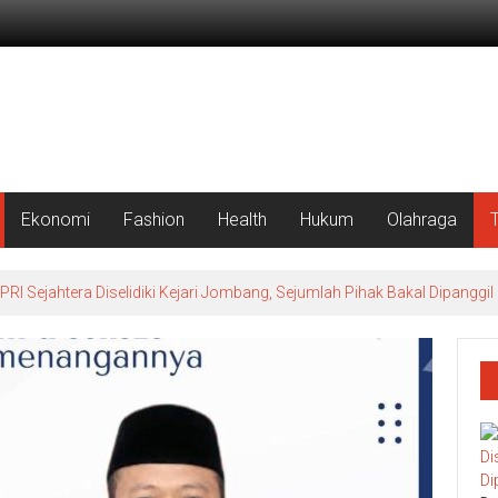
Ekonomi
Fashion
Health
Hukum
Olahraga
 Sejahtera Diselidiki Kejari Jombang, Sejumlah Pihak Bakal Dipanggil