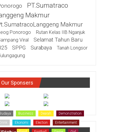
PT.Sumatraco
Ponorogo
anggeng Makmur
Pt.SumatracoLanggeng Makmur
eog Ponorogo
Rutan Kelas IIB Nganjuk
Selamat Tahun Baru
ampang Viral
025
SPPG
Surabaya
Tanah Longsor
ulungagung
Our Sponsers
Budaya
Business
Dearah
Demonstration
Drink
Ekonomi
Election
Entertainment
Fashion
Food
Football
Game
Girl