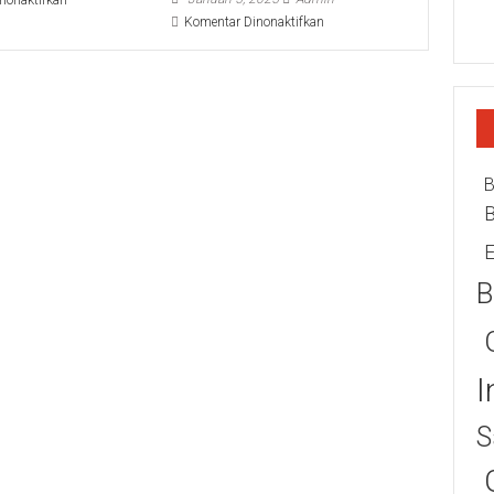
nonaktifkan
Distribusi
pada
Komentar Dinonaktifkan
Beras
Semangat
dan
Perempuan
Garam
Tangguh,
Ucapkan
PT
Terima
Sumatraco
Kasih
Langgeng
pada
Makmur
Wanita
Ucapkan
B
TNI
Selamat
AL
Hari
di
Korps
E
Hari
Wanita
Istimewa
TNI
B
Mereka
Angkatan
Laut
ke-
62
I
S