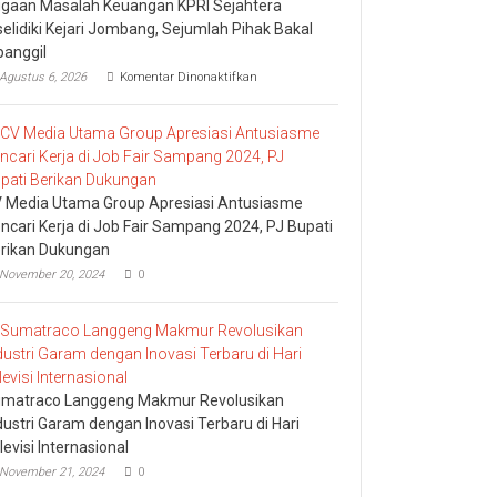
gaan Masalah Keuangan KPRI Sejahtera
selidiki Kejari Jombang, Sejumlah Pihak Bakal
panggil
pada
Agustus 6, 2026
Komentar Dinonaktifkan
Dugaan
Masalah
Keuangan
KPRI
Sejahtera
Diselidiki
Kejari
 Media Utama Group Apresiasi Antusiasme
Jombang,
ncari Kerja di Job Fair Sampang 2024, PJ Bupati
Sejumlah
rikan Dukungan
Pihak
Bakal
November 20, 2024
0
Dipanggil
matraco Langgeng Makmur Revolusikan
dustri Garam dengan Inovasi Terbaru di Hari
levisi Internasional
November 21, 2024
0