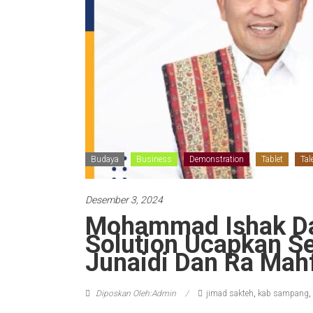
Budaya
Business
Demonstration
Tablet
Tal
Desember 3, 2024
Mohammad Ishak Dar
Solution Ucapkan S
Junaidi Dan Ra Mah
Diposkan Oleh:Admin
jimad sakteh
,
kab sampang
,