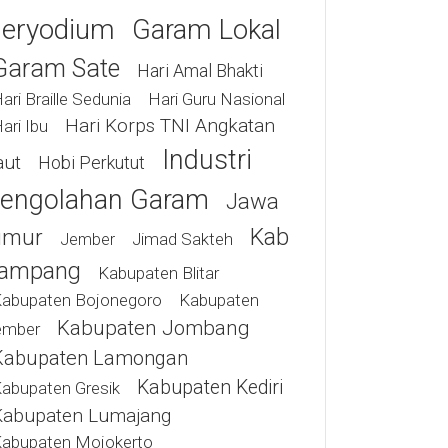
eryodium
Garam Lokal
Garam Sate
Hari Amal Bhakti
ari Braille Sedunia
Hari Guru Nasional
Hari Korps TNI Angkatan
ari Ibu
Industri
aut
Hobi Perkutut
engolahan Garam
Jawa
Kab
imur
Jimad Sakteh
Jember
ampang
Kabupaten Blitar
abupaten Bojonegoro
Kabupaten
Kabupaten Jombang
ember
Kabupaten Lamongan
Kabupaten Kediri
abupaten Gresik
Kabupaten Lumajang
abupaten Mojokerto