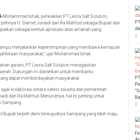
4-
Mohammad Ishak, perwakilan PT Leora Salt Solution,
PT
ilihnya H. Slamet Junaidi dan Ra Mahfud sebagai Bupati dan
da
paikan sebagai bentuk apresiasi atas amanah yang
d mampu menjalankan kepemimpinan yang membawa kemajuan
jahteraan masyarakat,” ujar Mohammad Ishak.
lahan garam, PT Leora Salt Solution menegaskan
aerah. Dukungan ini diarahkan untuk membantu
PT
 yang dapat memberdayakan masyarakat.
Pe
ar kolaborasi antara sektor swasta dan pemerintah
“G
idi dan Ra Mahfud. Menurutnya, hal ini penting untuk
Ba
n Sampang.
l Bupati terpilih demi terwujudnya Sampang yang lebih maju,
Fe
Al