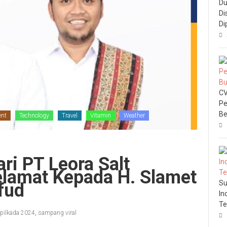
Du
Di
Di
CV
Pe
Be
ent
Technology
Travel
Vitamin
Weather
i PT Leora Salt
elamat Kepada H. Slamet
Su
fud
In
Te
pilkada 2024
,
sampang viral