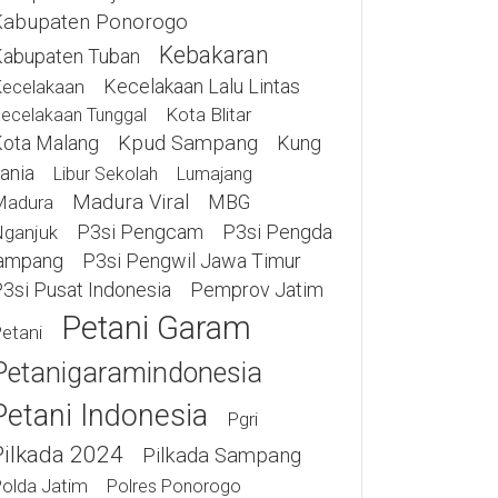
Kabupaten Ponorogo
Kebakaran
abupaten Tuban
Kecelakaan Lalu Lintas
ecelakaan
Kota Blitar
ecelakaan Tunggal
ota Malang
Kpud Sampang
Kung
ania
Libur Sekolah
Lumajang
Madura Viral
MBG
Madura
P3si Pengcam
P3si Pengda
ganjuk
ampang
P3si Pengwil Jawa Timur
3si Pusat Indonesia
Pemprov Jatim
Petani Garam
etani
Petanigaramindonesia
Petani Indonesia
Pgri
Pilkada 2024
Pilkada Sampang
olda Jatim
Polres Ponorogo