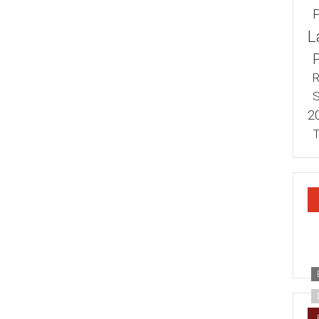
L
R
S
2
T