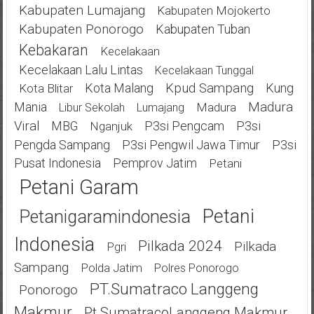
Kabupaten Lumajang
Kabupaten Mojokerto
Kabupaten Ponorogo
Kabupaten Tuban
Kebakaran
Kecelakaan
Kecelakaan Lalu Lintas
Kecelakaan Tunggal
Kota Malang
Kpud Sampang
Kung
Kota Blitar
Mania
Madura
Madura
Libur Sekolah
Lumajang
Viral
MBG
P3si Pengcam
P3si
Nganjuk
Pengda Sampang
P3si Pengwil Jawa Timur
P3si
Pusat Indonesia
Pemprov Jatim
Petani
Petani Garam
Petani
Petanigaramindonesia
Indonesia
Pilkada 2024
Pilkada
Pgri
Sampang
Polda Jatim
Polres Ponorogo
PT.Sumatraco Langgeng
Ponorogo
Makmur
Pt.SumatracoLanggeng Makmur