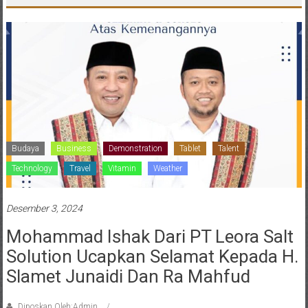
Budaya
Business
Demonstration
Tablet
Talent
Technology
Travel
Vitamin
Weather
Desember 3, 2024
Mohammad Ishak Dari PT Leora Salt
Solution Ucapkan Selamat Kepada H.
Slamet Junaidi Dan Ra Mahfud
Diposkan Oleh:Admin