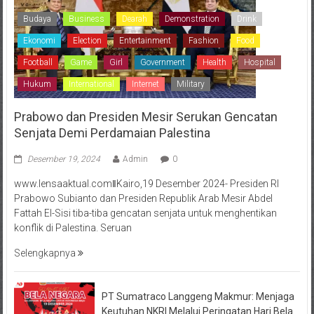
Budaya
Business
Dearah
Demonstration
Drink
Ekonomi
Election
Entertainment
Fashion
Food
Football
Game
Girl
Government
Health
Hospital
Hukum
International
Internet
Military
Prabowo dan Presiden Mesir Serukan Gencatan
Senjata Demi Perdamaian Palestina
Desember 19, 2024
Admin
0
www.lensaaktual.comǁKairo,19 Desember 2024- Presiden RI
Prabowo Subianto dan Presiden Republik Arab Mesir Abdel
Fattah El-Sisi tiba-tiba gencatan senjata untuk menghentikan
konflik di Palestina. Seruan
Selengkapnya
PT Sumatraco Langgeng Makmur: Menjaga
Keutuhan NKRI Melalui Peringatan Hari Bela