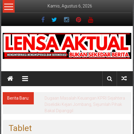
Lompat
Kamis, Agustus 6, 2026
ke
konten
Lensaaktual
Berita Baru:
Program Kampung Nelayan Merah Putih
Masuk Lamongan, Paciran & Brondong Jadi
Pusat Ekonomi Pesisir
Tablet