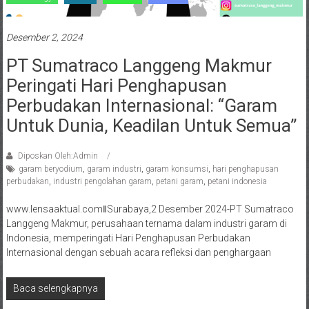
Desember 2, 2024
PT Sumatraco Langgeng Makmur
Peringati Hari Penghapusan
Perbudakan Internasional: “Garam
Untuk Dunia, Keadilan Untuk Semua”
Diposkan Oleh:Admin
garam beryodium
,
garam industri
,
garam konsumsi
,
hari penghapusan
perbudakan
,
industri pengolahan garam
,
petani garam
,
petani indonesia
www.lensaaktual.comǁSurabaya,2 Desember 2024-PT Sumatraco
Langgeng Makmur, perusahaan ternama dalam industri garam di
Indonesia, memperingati Hari Penghapusan Perbudakan
Internasional dengan sebuah acara refleksi dan penghargaan
Baca selengkapnya