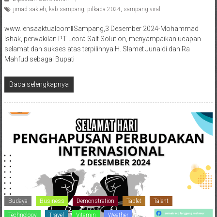
jimad sakteh
,
kab sampang
,
pilkada 2024
,
sampang viral
www.lensaaktualcomǁSampang,3 Desember 2024-Mohammad
Ishak, perwakilan PT Leora Salt Solution, menyampaikan ucapan
selamat dan sukses atas terpilihnya H. Slamet Junaidi dan Ra
Mahfud sebagai Bupati
Baca selengkapnya
Budaya
Business
Demonstration
Tablet
Talent
Technology
Travel
Vitamin
Weather