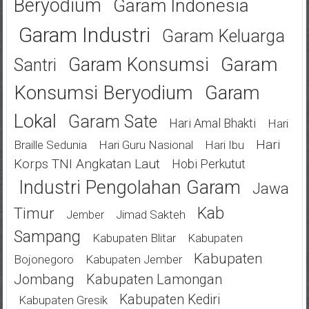
Beryodium
Garam Indonesia
Garam Industri
Garam Keluarga
Garam
Garam Konsumsi
Santri
Konsumsi Beryodium
Garam
Lokal
Garam Sate
Hari Amal Bhakti
Hari
Hari
Braille Sedunia
Hari Guru Nasional
Hari Ibu
Korps TNI Angkatan Laut
Hobi Perkutut
Industri Pengolahan Garam
Jawa
Kab
Timur
Jimad Sakteh
Jember
Sampang
Kabupaten Blitar
Kabupaten
Kabupaten
Bojonegoro
Kabupaten Jember
Jombang
Kabupaten Lamongan
Kabupaten Kediri
Kabupaten Gresik