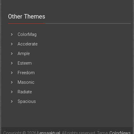
Other Themes
ColorMag
Accelerate
Ample
Esteem
Freedom
Masonic
Radiate
Spacious
Copyright © 2026
Lensaaktual
. All rights reserved. Tema:
ColorNews