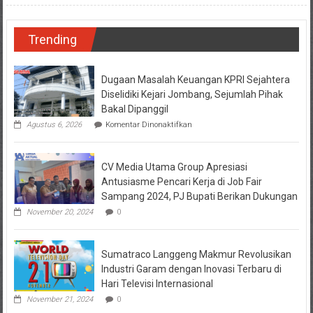
Trending
Dugaan Masalah Keuangan KPRI Sejahtera
Diselidiki Kejari Jombang, Sejumlah Pihak
Bakal Dipanggil
pada
Agustus 6, 2026
Komentar Dinonaktifkan
Dugaan
Masalah
Keuangan
CV Media Utama Group Apresiasi
KPRI
Sejahtera
Antusiasme Pencari Kerja di Job Fair
Diselidiki
Sampang 2024, PJ Bupati Berikan Dukungan
Kejari
Jombang,
November 20, 2024
0
Sejumlah
Pihak
Bakal
Sumatraco Langgeng Makmur Revolusikan
Dipanggil
Industri Garam dengan Inovasi Terbaru di
Hari Televisi Internasional
November 21, 2024
0