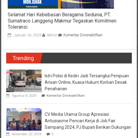
Selamat Hari Kebebasan Beragama Sedunia, PT.
Sumatraco Langgeng Makmur Tegaskan Komitmen
Toleransi
pada
Januari 16, 2025
Admin
Komentar Dinonaktifkan
Selamat
Hari
Kebebasan
Trending
Beragama
Sedunia,
PT.
Sumatraco
Istri Polisi di Kediri Jadi Tersangka Penipuan
Langgeng
Arisan Online, Kuasa Hukum Korban Desak
Makmur
Penahanan
Tegaskan
pada
Agustus 8, 2026
Komentar Dinonaktifkan
Komitmen
Istri
Toleransi
Polisi
di
CV Media Utama Group Apresiasi
Kediri
Jadi
Antusiasme Pencari Kerja di Job Fair
Tersangka
Sampang 2024, PJ Bupati Berikan Dukungan
Penipuan
Arisan
November 20, 2024
0