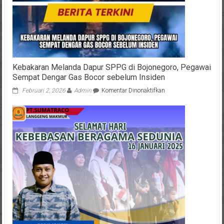
Pada
Sejarah
Perjuangan
Laut
Aru
Kebakaran Melanda Dapur SPPG di Bojonegoro, Pegawai
Sempat Dengar Gas Bocor sebelum Insiden
pada
Februari 2, 2026
Admin
Komentar Dinonaktifkan
Kebakaran
Melanda
Dapur
SPPG
di
Bojonegoro,
Pegawai
Sempat
Dengar
Gas
Bocor
sebelum
Insiden