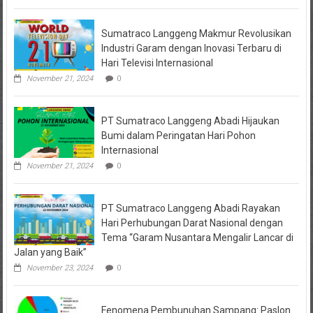
Online,
Kuasa
Hukum
Sumatraco Langgeng Makmur Revolusikan
Korban
Desak
Industri Garam dengan Inovasi Terbaru di
Penahanan
Hari Televisi Internasional
November 21, 2024
0
PT Sumatraco Langgeng Abadi Hijaukan
Bumi dalam Peringatan Hari Pohon
Internasional
November 21, 2024
0
PT Sumatraco Langgeng Abadi Rayakan
Hari Perhubungan Darat Nasional dengan
Tema “Garam Nusantara Mengalir Lancar di
Jalan yang Baik”
November 23, 2024
0
Fenomena Pembunuhan Sampang: Paslon