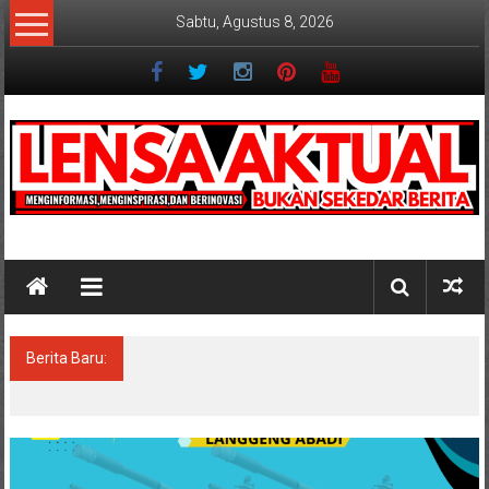
Lompat
Sabtu, Agustus 8, 2026
ke
konten
Lensaaktual
Berita Baru:
Dugaan Masalah Keuangan KPRI Sejahtera
Diselidiki Kejari Jombang, Sejumlah Pihak
Bakal Dipanggil