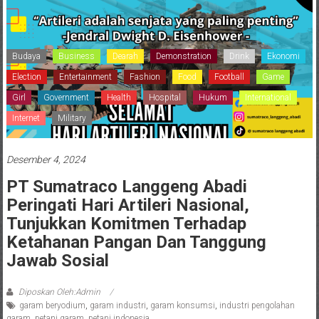
Budaya
Business
Dearah
Demonstration
Drink
Ekonomi
Election
Entertainment
Fashion
Food
Football
Game
Girl
Government
Health
Hospital
Hukum
International
Internet
Military
Desember 4, 2024
PT Sumatraco Langgeng Abadi
Peringati Hari Artileri Nasional,
Tunjukkan Komitmen Terhadap
Ketahanan Pangan Dan Tanggung
Jawab Sosial
Diposkan Oleh:Admin
garam beryodium
,
garam industri
,
garam konsumsi
,
industri pengolahan
garam
,
petani garam
,
petani indonesia