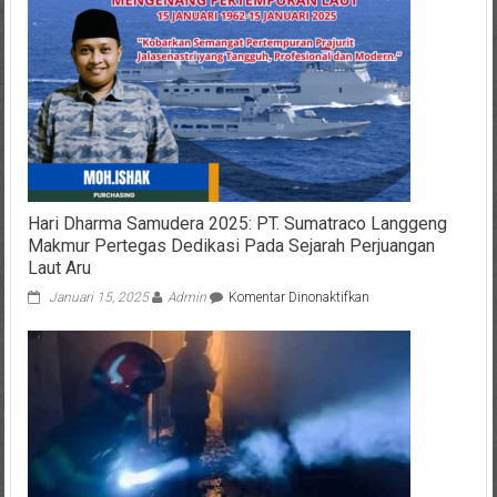
Hari Dharma Samudera 2025: PT. Sumatraco Langgeng
Makmur Pertegas Dedikasi Pada Sejarah Perjuangan
Laut Aru
pada
Januari 15, 2025
Admin
Komentar Dinonaktifkan
Hari
Dharma
Samudera
2025:
PT.
Sumatraco
Langgeng
Makmur
Pertegas
Dedikasi