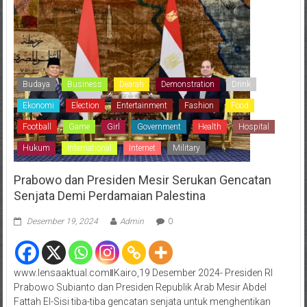
Budaya
Business
Dearah
Demonstration
Drink
Ekonomi
Election
Entertainment
Fashion
Food
Football
Game
Girl
Government
Health
Hospital
Hukum
International
Internet
Military
Prabowo dan Presiden Mesir Serukan Gencatan
Senjata Demi Perdamaian Palestina
Desember 19, 2024
Admin
0
www.lensaaktual.comǁKairo,19 Desember 2024- Presiden RI
Prabowo Subianto dan Presiden Republik Arab Mesir Abdel
Fattah El-Sisi tiba-tiba gencatan senjata untuk menghentikan