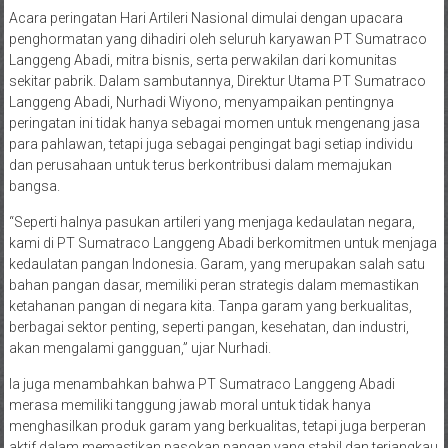
Acara peringatan Hari Artileri Nasional dimulai dengan upacara
penghormatan yang dihadiri oleh seluruh karyawan PT Sumatraco
Langgeng Abadi, mitra bisnis, serta perwakilan dari komunitas
sekitar pabrik. Dalam sambutannya, Direktur Utama PT Sumatraco
Langgeng Abadi, Nurhadi Wiyono, menyampaikan pentingnya
peringatan ini tidak hanya sebagai momen untuk mengenang jasa
para pahlawan, tetapi juga sebagai pengingat bagi setiap individu
dan perusahaan untuk terus berkontribusi dalam memajukan
bangsa.
“Seperti halnya pasukan artileri yang menjaga kedaulatan negara,
kami di PT Sumatraco Langgeng Abadi berkomitmen untuk menjaga
kedaulatan pangan Indonesia. Garam, yang merupakan salah satu
bahan pangan dasar, memiliki peran strategis dalam memastikan
ketahanan pangan di negara kita. Tanpa garam yang berkualitas,
berbagai sektor penting, seperti pangan, kesehatan, dan industri,
akan mengalami gangguan,” ujar Nurhadi.
Ia juga menambahkan bahwa PT Sumatraco Langgeng Abadi
merasa memiliki tanggung jawab moral untuk tidak hanya
menghasilkan produk garam yang berkualitas, tetapi juga berperan
aktif dalam memastikan pasokan pangan yang stabil dan terjangkau