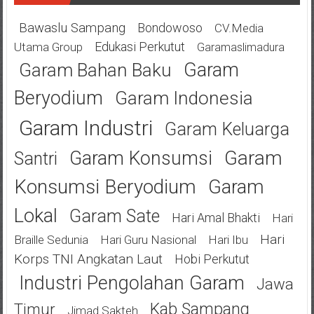
Bawaslu Sampang
Bondowoso
CV.Media
Edukasi Perkutut
Utama Group
Garamaslimadura
Garam
Garam Bahan Baku
Beryodium
Garam Indonesia
Garam Industri
Garam Keluarga
Garam
Garam Konsumsi
Santri
Konsumsi Beryodium
Garam
Lokal
Garam Sate
Hari Amal Bhakti
Hari
Hari
Braille Sedunia
Hari Guru Nasional
Hari Ibu
Korps TNI Angkatan Laut
Hobi Perkutut
Industri Pengolahan Garam
Jawa
Kab Sampang
Timur
Jimad Sakteh