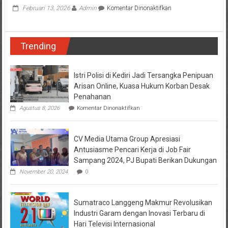
pada
Februari 13, 2026
Admin
Komentar Dinonaktifkan
Imbas
Mobil
Dinas
Trending
Isi
Pertalite,
SPBU
Patung
Istri Polisi di Kediri Jadi Tersangka Penipuan
Tuban
Arisan Online, Kuasa Hukum Korban Desak
Kena
Penahanan
Sanksi
pada
Agustus 8, 2026
Komentar Dinonaktifkan
Istri
Polisi
di
CV Media Utama Group Apresiasi
Kediri
Jadi
Antusiasme Pencari Kerja di Job Fair
Tersangka
Sampang 2024, PJ Bupati Berikan Dukungan
Penipuan
Arisan
November 20, 2024
0
Online,
Kuasa
Hukum
Sumatraco Langgeng Makmur Revolusikan
Korban
Desak
Industri Garam dengan Inovasi Terbaru di
Penahanan
Hari Televisi Internasional