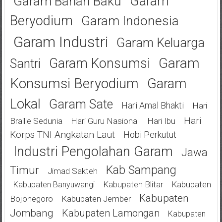
Garam
Garam Bahan Baku
Beryodium
Garam Indonesia
Garam Industri
Garam Keluarga
Garam
Garam Konsumsi
Santri
Konsumsi Beryodium
Garam
Lokal
Garam Sate
Hari Amal Bhakti
Hari
Hari
Braille Sedunia
Hari Guru Nasional
Hari Ibu
Korps TNI Angkatan Laut
Hobi Perkutut
Industri Pengolahan Garam
Jawa
Kab Sampang
Timur
Jimad Sakteh
Kabupaten Blitar
Kabupaten
Kabupaten Banyuwangi
Kabupaten
Bojonegoro
Kabupaten Jember
Jombang
Kabupaten Lamongan
Kabupaten