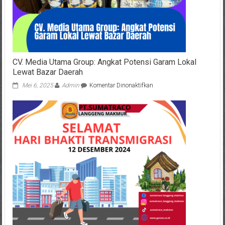
CV. Media Utama Group: Angkat Potensi Garam Lokal
Lewat Bazar Daerah
pada
Mei 6, 2025
Admin
Komentar Dinonaktifkan
CV.
Media
Utama
Group:
Angkat
Potensi
Garam
Lokal
Lewat
Bazar
Daerah