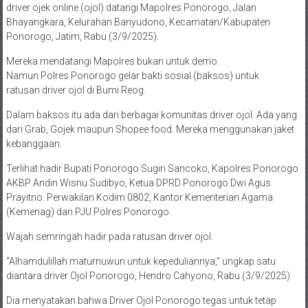
driver ojek online (ojol) datangi Mapolres Ponorogo, Jalan
Bhayangkara, Kelurahan Banyudono, Kecamatan/Kabupaten
Ponorogo, Jatim, Rabu (3/9/2025).
Mereka mendatangi Mapolres bukan untuk demo.
Namun Polres Ponorogo gelar bakti sosial (baksos) untuk
ratusan driver ojol di Bumi Reog.
Dalam baksos itu ada dari berbagai komunitas driver ojol. Ada yang
dari Grab, Gojek maupun Shopee food. Mereka menggunakan jaket
kebanggaan.
Terlihat hadir Bupati Ponorogo Sugiri Sancoko, Kapolres Ponorogo
AKBP Andin Wisnu Sudibyo, Ketua DPRD Ponorogo Dwi Agus
Prayitno. Perwakilan Kodim 0802, Kantor Kementerian Agama
(Kemenag) dan PJU Polres Ponorogo.
Wajah semringah hadir pada ratusan driver ojol.
“Alhamdulillah maturnuwun untuk kepeduliannya,” ungkap satu
diantara driver Ojol Ponorogo, Hendro Cahyono, Rabu (3/9/2025).
Dia menyatakan bahwa Driver Ojol Ponorogo tegas untuk tetap