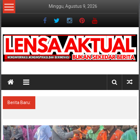
Lompat
Minggu, Agustus 9, 2026
ke
konten
Lensaaktual
Berita Baru:
Dugaan Masalah Keuangan KPRI Sejahtera
Diselidiki Kejari Jombang, Sejumlah Pihak
Bakal Dipanggil