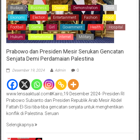
Budaya
Business
Dearah
Demonstration
Drink
Ekonomi
Election
Entertainment
Fashion
Food
Football
Game
Girl
Government
Health
Hospital
Hukum
International
Internet
Military
Prabowo dan Presiden Mesir Serukan Gencatan
Senjata Demi Perdamaian Palestina
Desember 19, 2024
Admin
0
www.lensaaktual.comǁKairo,19 Desember 2024- Presiden RI
Prabowo Subianto dan Presiden Republik Arab Mesir Abdel
Fattah El-Sisi tiba-tiba gencatan senjata untuk menghentikan
konflik di Palestina. Seruan
Selengkapnya