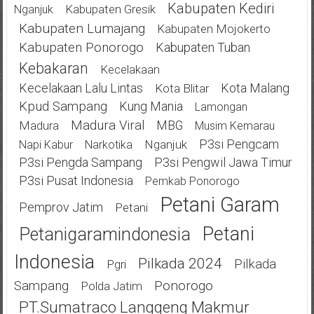
Kabupaten Kediri
Kabupaten Gresik
Nganjuk
Kabupaten Lumajang
Kabupaten Mojokerto
Kabupaten Ponorogo
Kabupaten Tuban
Kebakaran
Kecelakaan
Kecelakaan Lalu Lintas
Kota Malang
Kota Blitar
Kpud Sampang
Kung Mania
Lamongan
Madura Viral
MBG
Madura
Musim Kemarau
P3si Pengcam
Nganjuk
Napi Kabur
Narkotika
P3si Pengda Sampang
P3si Pengwil Jawa Timur
P3si Pusat Indonesia
Pemkab Ponorogo
Petani Garam
Pemprov Jatim
Petani
Petani
Petanigaramindonesia
Indonesia
Pilkada 2024
Pilkada
Pgri
Ponorogo
Sampang
Polda Jatim
PT.Sumatraco Langgeng Makmur