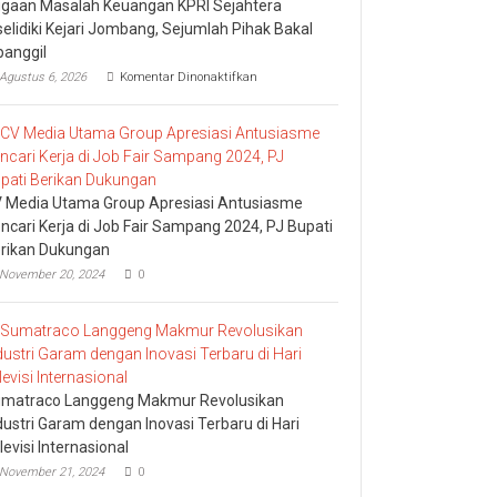
gaan Masalah Keuangan KPRI Sejahtera
selidiki Kejari Jombang, Sejumlah Pihak Bakal
panggil
pada
Agustus 6, 2026
Komentar Dinonaktifkan
Dugaan
Masalah
Keuangan
KPRI
Sejahtera
Diselidiki
Kejari
 Media Utama Group Apresiasi Antusiasme
Jombang,
ncari Kerja di Job Fair Sampang 2024, PJ Bupati
Sejumlah
rikan Dukungan
Pihak
Bakal
November 20, 2024
0
Dipanggil
matraco Langgeng Makmur Revolusikan
dustri Garam dengan Inovasi Terbaru di Hari
levisi Internasional
November 21, 2024
0