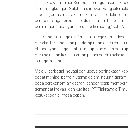
PT Tjakrawala Timur Sentosa menggunakan teknolo
ramah lingkungan. Salah satu inovasi yang diterap
modern, untuk memaksimalkan hasil produksi dan m
berinovasi agar proses produksi garam tetap ramah
permintaan pasar yang terus berkembang,” kata Nur
Perusahaan ini juga aktif menjalin kerja sama deng
mereka. Pelatihan dan pendampingan diberikan unt
standar yang tinggi. Hal ini merupakan salah satu 
meningkatkan kesejahteraan petani garam sekaligus
Tenggara Timur.
Melalui berbagai inovasi dan upaya peningkatan kap
dapat menjadi pemain utama dalam industri garam l
pada perekonomian daerah, dengan tetap memperhat
semangat inovasi dan kualitas, PT Tjakrawala Tim
kesuksesan di masa depan.