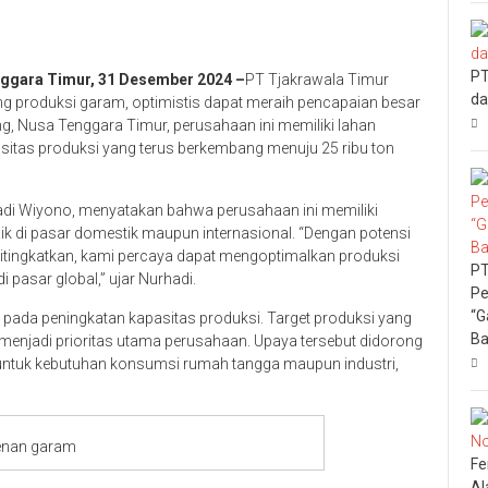
PT
ggara Timur, 31 Desember 2024 –
PT Tjakrawala Timur
da
ng produksi garam, optimistis dapat meraih pencapaian besar
ng, Nusa Tenggara Timur, perusahaan ini memiliki lahan
sitas produksi yang terus berkembang menuju 25 ribu ton
adi Wiyono, menyatakan bahwa perusahaan ini memiliki
k di pasar domestik maupun internasional. “Dengan potensi
 ditingkatkan, kami percaya dapat mengoptimalkan produksi
PT
 pasar global,” ujar Nurhadi.
Pe
“G
 pada peningkatan kapasitas produksi. Target produksi yang
Ba
menjadi prioritas utama perusahaan. Upaya tersebut didorong
 untuk kebutuhan konsumsi rumah tangga maupun industri,
enan garam
Fe
Al