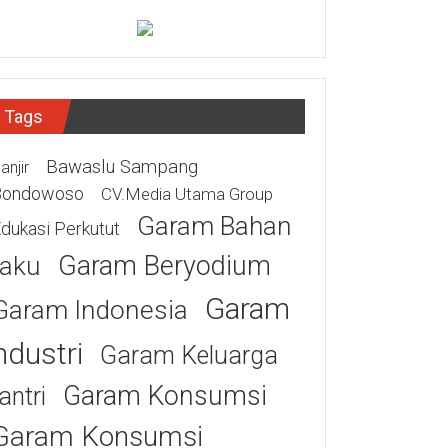
Tags
Bawaslu Sampang
anjir
Bondowoso
CV.Media Utama Group
Garam Bahan
dukasi Perkutut
Garam Beryodium
aku
Garam
Garam Indonesia
ndustri
Garam Keluarga
Garam Konsumsi
antri
Garam Konsumsi