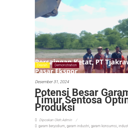
Dearah
Demonstration
Desember 31, 2024
Potensi Besar Garam
Timur Sentosa Opti
Produksi
Diposkan Oleh:Admin
garam beryodium
,
garam industri
,
garam konsumsi
,
indus