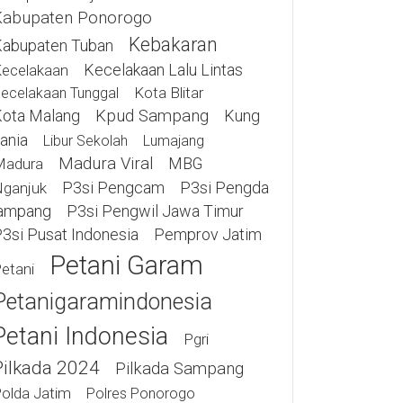
Kabupaten Ponorogo
Kebakaran
abupaten Tuban
Kecelakaan Lalu Lintas
ecelakaan
Kota Blitar
ecelakaan Tunggal
ota Malang
Kpud Sampang
Kung
ania
Libur Sekolah
Lumajang
Madura Viral
MBG
Madura
P3si Pengcam
P3si Pengda
ganjuk
ampang
P3si Pengwil Jawa Timur
3si Pusat Indonesia
Pemprov Jatim
Petani Garam
etani
Petanigaramindonesia
Petani Indonesia
Pgri
Pilkada 2024
Pilkada Sampang
olda Jatim
Polres Ponorogo