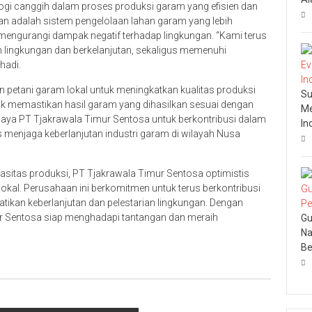
gi canggih dalam proses produksi garam yang efisien dan
kan adalah sistem pengelolaan lahan garam yang lebih
engurangi dampak negatif terhadap lingkungan. “Kami terus
 lingkungan dan berkelanjutan, sekaligus memenuhi
hadi.
an petani garam lokal untuk meningkatkan kualitas produksi
Su
uk memastikan hasil garam yang dihasilkan sesuai dengan
Me
upaya PT Tjakrawala Timur Sentosa untuk berkontribusi dalam
In
 menjaga keberlanjutan industri garam di wilayah Nusa
asitas produksi, PT Tjakrawala Timur Sentosa optimistis
okal. Perusahaan ini berkomitmen untuk terus berkontribusi
ikan keberlanjutan dan pelestarian lingkungan. Dengan
ur Sentosa siap menghadapi tantangan dan meraih
Gu
Na
Be