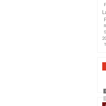
L
R
S
2
T