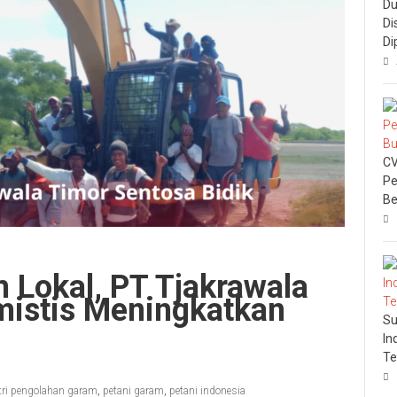
Du
Di
Di
CV
Pe
Be
 Lokal, PT Tjakrawala
mistis Meningkatkan
Su
In
Te
tri pengolahan garam
,
petani garam
,
petani indonesia