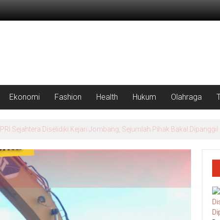
Ekonomi
Fashion
Health
Hukum
Olahraga
rah Putih Masuk Lamongan, Paciran & Brondong Jadi Pusat Ekonomi 