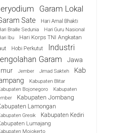
eryodium
Garam Lokal
Garam Sate
Hari Amal Bhakti
ari Braille Sedunia
Hari Guru Nasional
Hari Korps TNI Angkatan
ari Ibu
Industri
aut
Hobi Perkutut
engolahan Garam
Jawa
Kab
imur
Jimad Sakteh
Jember
ampang
Kabupaten Blitar
abupaten Bojonegoro
Kabupaten
Kabupaten Jombang
ember
Kabupaten Lamongan
Kabupaten Kediri
abupaten Gresik
Kabupaten Lumajang
abupaten Mojokerto