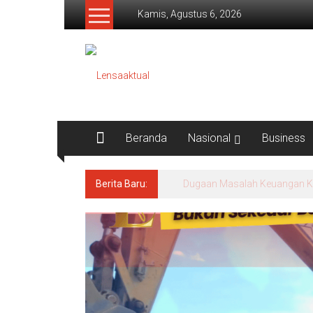
Lompat
Kamis, Agustus 6, 2026
ke
konten
Lensaaktual
Beranda
Nasional
Business
Berita Baru:
Program Kampung Nelayan Me