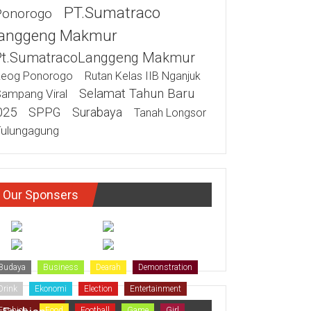
PT.Sumatraco
Ponorogo
anggeng Makmur
Pt.SumatracoLanggeng Makmur
eog Ponorogo
Rutan Kelas IIB Nganjuk
Selamat Tahun Baru
ampang Viral
025
SPPG
Surabaya
Tanah Longsor
ulungagung
Our Sponsers
Budaya
Business
Dearah
Demonstration
Drink
Ekonomi
Election
Entertainment
Fashion
Food
Football
Game
Girl