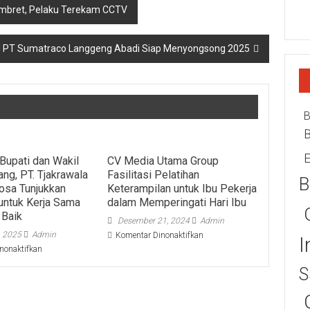
mbret, Pelaku Terekam CCTV
u! PT Sumatraco Langgeng Abadi Siap Menyongsong 2025
B
E
 Bupati dan Wakil
CV Media Utama Group
ang, PT. Tjakrawala
Fasilitasi Pelatihan
B
osa Tunjukkan
Keterampilan untuk Ibu Pekerja
untuk Kerja Sama
dalam Memperingati Hari Ibu
 Baik
Desember 21, 2024
Admin
, 2025
Admin
pada
Komentar Dinonaktifkan
I
CV
pada
nonaktifkan
Media
Pelantikan
S
Utama
Bupati
Group
dan
Fasilitasi
Wakil
Pelatihan