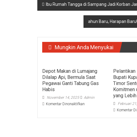
Navigasi
Ibu Rumah Tangga di Sampang Jadi Korban Ja
pos
ahun Baru, Harapan Bar
Mungkin Anda Menyukai
Depot Makan di Lumajang
Pelantikan
Dilalap Api, Bermula Saat
Bupati Kup
Pegawai Ganti Tabung Gas
Timor Sent
Habis
Komitmen 
yang Lebih
November 14, 2025
Admin
pada
Februari 21
Komentar Dinonaktifkan
Depot
Komentar Di
Makan
di
Lumajang
Dilalap
Api,