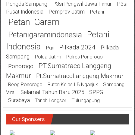
Pengda Sampang
P3si Pengwil Jawa Timur
P3si
Pusat Indonesia
Pemprov Jatim
Petani
Petani Garam
Petani
Petanigaramindonesia
Indonesia
Pilkada 2024
Pilkada
Pgri
Sampang
Polda Jatim
Polres Ponorogo
PT.Sumatraco Langgeng
Ponorogo
Makmur
Pt.SumatracoLanggeng Makmur
Sampang
Reog Ponorogo
Rutan Kelas IIB Nganjuk
Selamat Tahun Baru 2025
SPPG
Viral
Surabaya
Tulungagung
Tanah Longsor
Our Sponsers