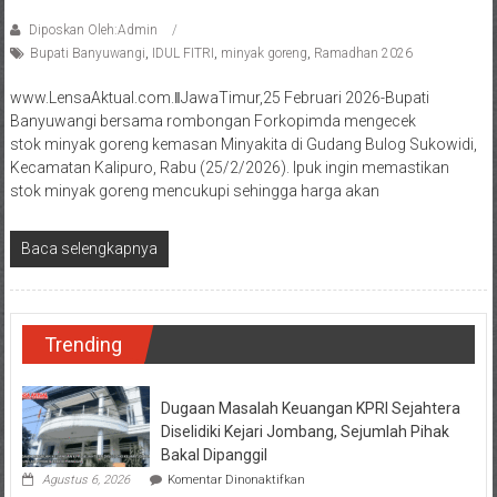
Diposkan Oleh:Admin
Bupati Banyuwangi
,
IDUL FITRI
,
minyak goreng
,
Ramadhan 2026
www.LensaAktual.com.ǁJawaTimur,25 Februari 2026-Bupati
Banyuwangi bersama rombongan Forkopimda mengecek
stok minyak goreng kemasan Minyakita di Gudang Bulog Sukowidi,
Kecamatan Kalipuro, Rabu (25/2/2026). Ipuk ingin memastikan
stok minyak goreng mencukupi sehingga harga akan
Baca selengkapnya
Trending
Dugaan Masalah Keuangan KPRI Sejahtera
Diselidiki Kejari Jombang, Sejumlah Pihak
Bakal Dipanggil
pada
Agustus 6, 2026
Komentar Dinonaktifkan
Dugaan