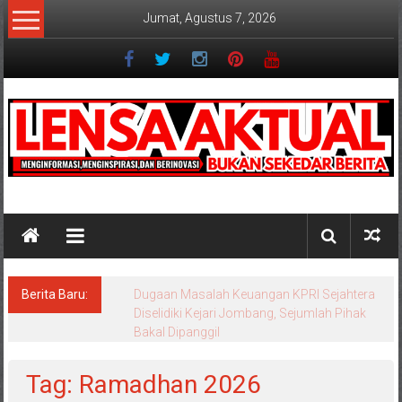
Lompat
Jumat, Agustus 7, 2026
ke
konten
Lensaaktual
Berita Baru:
Dugaan Masalah Keuangan KPRI Sejahtera
Diselidiki Kejari Jombang, Sejumlah Pihak
Bakal Dipanggil
Tag: Ramadhan 2026