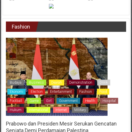
Fashion
Budaya
Business
Dearah
Demonstration
Drink
Ekonomi
Election
Entertainment
Fashion
Food
Football
Game
Girl
Government
Health
Hospital
Hukum
International
Internet
Military
Prabowo dan Presiden Mesir Serukan Gencatan
Senjata Demi Perdamaian Palestina