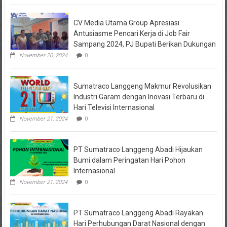
Masalah
Keuangan
CV Media Utama Group Apresiasi
KPRI
Sejahtera
Antusiasme Pencari Kerja di Job Fair
Diselidiki
Sampang 2024, PJ Bupati Berikan Dukungan
Kejari
Jombang,
November 20, 2024
0
Sejumlah
Pihak
Bakal
Sumatraco Langgeng Makmur Revolusikan
Dipanggil
Industri Garam dengan Inovasi Terbaru di
Hari Televisi Internasional
November 21, 2024
0
PT Sumatraco Langgeng Abadi Hijaukan
Bumi dalam Peringatan Hari Pohon
Internasional
November 21, 2024
0
PT Sumatraco Langgeng Abadi Rayakan
Hari Perhubungan Darat Nasional dengan