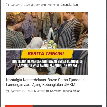
pada
Januari 7, 2025
Admin
Komentar Dinonaktifkan
Wabah
Human
Metapneumovirus
di
China,
Kemenkes
RI
Imbau
Waspada
Tanpa
Panik
Nostalgia Kemerdekaan, Bazar Serba Djadoel di
Lamongan Jadi Ajang Kebangkitan UMKM
pada
Agustus 29, 2025
Admin
Komentar Dinonaktifkan
Nostalgia
Kemerdekaan,
Bazar