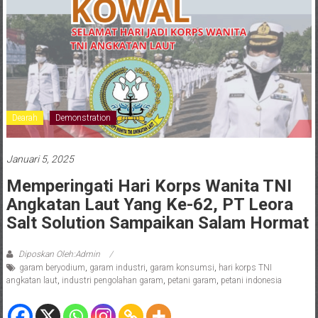
Dearah
Demonstration
Januari 5, 2025
Memperingati Hari Korps Wanita TNI
Angkatan Laut Yang Ke-62, PT Leora
Salt Solution Sampaikan Salam Hormat
Diposkan Oleh:Admin
garam beryodium
,
garam industri
,
garam konsumsi
,
hari korps TNI
angkatan laut
,
industri pengolahan garam
,
petani garam
,
petani indonesia