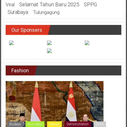
Selamat Tahun Baru 2025
SPPG
Viral
Surabaya
Tulungagung
Our Sponsers
Fashion
Budaya
Business
Dearah
Demonstration
Drink