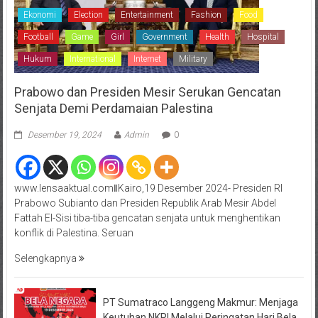
Ekonomi
Election
Entertainment
Fashion
Food
Football
Game
Girl
Government
Health
Hospital
Hukum
International
Internet
Military
Prabowo dan Presiden Mesir Serukan Gencatan
Senjata Demi Perdamaian Palestina
Desember 19, 2024
Admin
0
www.lensaaktual.comǁKairo,19 Desember 2024- Presiden RI
Prabowo Subianto dan Presiden Republik Arab Mesir Abdel
Fattah El-Sisi tiba-tiba gencatan senjata untuk menghentikan
konflik di Palestina. Seruan
Selengkapnya
PT Sumatraco Langgeng Makmur: Menjaga
Keutuhan NKRI Melalui Peringatan Hari Bela