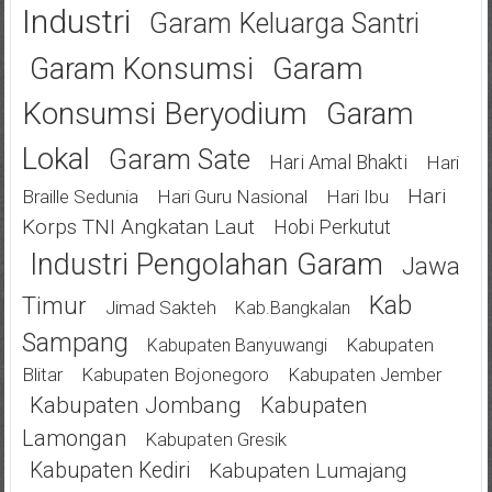
Industri
Garam Keluarga Santri
Garam
Garam Konsumsi
Konsumsi Beryodium
Garam
Lokal
Garam Sate
Hari Amal Bhakti
Hari
Hari
Braille Sedunia
Hari Guru Nasional
Hari Ibu
Korps TNI Angkatan Laut
Hobi Perkutut
Industri Pengolahan Garam
Jawa
Kab
Timur
Jimad Sakteh
Kab.bangkalan
Sampang
Kabupaten
Kabupaten Banyuwangi
Blitar
Kabupaten Bojonegoro
Kabupaten Jember
Kabupaten Jombang
Kabupaten
Lamongan
Kabupaten Gresik
Kabupaten Kediri
Kabupaten Lumajang