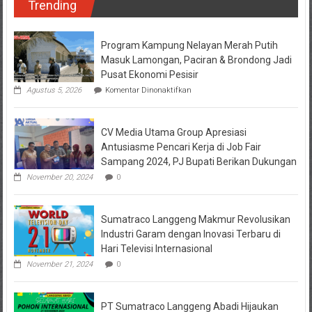
Trending
Serba
Djadoel
di
Lamongan
Program Kampung Nelayan Merah Putih
Jadi
Masuk Lamongan, Paciran & Brondong Jadi
Ajang
Pusat Ekonomi Pesisir
Kebangkitan
pada
Agustus 5, 2026
Komentar Dinonaktifkan
UMKM
Program
Kampung
Nelayan
CV Media Utama Group Apresiasi
Merah
Putih
Antusiasme Pencari Kerja di Job Fair
Masuk
Sampang 2024, PJ Bupati Berikan Dukungan
Lamongan,
Paciran
November 20, 2024
0
&
Brondong
Jadi
Sumatraco Langgeng Makmur Revolusikan
Pusat
Ekonomi
Industri Garam dengan Inovasi Terbaru di
Pesisir
Hari Televisi Internasional
November 21, 2024
0
PT Sumatraco Langgeng Abadi Hijaukan