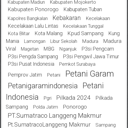
Kabupaten Mojokerto
Kabupaten Madiun
Kabupaten Ponorogo
Kabupaten Tuban
Kebakaran
Kecelakaan
Kapolres Bangkalan
Kecelakaan Lalu Lintas
Kecelakaan Tunggal
Kota Malang
Kpud Sampang
Kung
Kota Blitar
Mania
Madura
Madura
Lamongan
Libur Sekolah
Viral
MBG
P3si Pengcam
Nganjuk
Magetan
P3si Pengda Sampang
P3si Pengwil Jawa Timur
P3si Pusat Indonesia
Pemkot Surabaya
Petani Garam
Pemprov Jatim
Petani
Petani
Petanigaramindonesia
Indonesia
Pilkada 2024
Pilkada
Pgri
Ponorogo
Sampang
Polda Jatim
PT.Sumatraco Langgeng Makmur
Pt.SumatracoLanggeng Makmur
Sampang