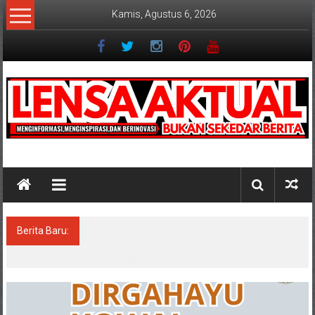
Lompat
Kamis, Agustus 6, 2026
ke
konten
Lensaaktual
Berita Baru:
PT. Sumatraco Langgeng Makmur Siapkan
Strategi Produksi untuk Kebutuhan Industri
Modern