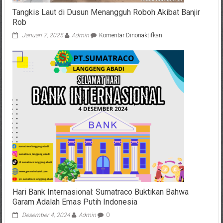
Tangkis Laut di Dusun Menangguh Roboh Akibat Banjir
Rob
pada
Januari 7, 2025
Admin
Komentar Dinonaktifkan
Tangkis
Laut
di
Dusun
Menangguh
Roboh
Akibat
Banjir
Rob
Hari Bank Internasional: Sumatraco Buktikan Bahwa
Garam Adalah Emas Putih Indonesia
Desember 4, 2024
Admin
0