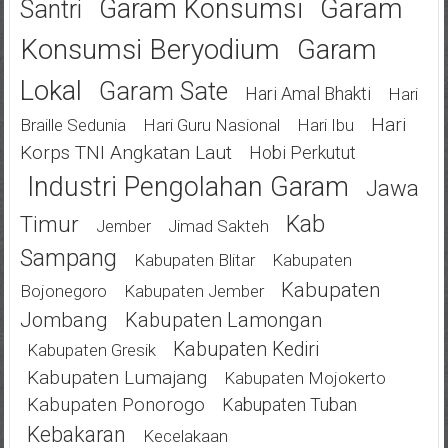
Garam
Garam Konsumsi
Santri
Konsumsi Beryodium
Garam
Lokal
Garam Sate
Hari Amal Bhakti
Hari
Hari
Braille Sedunia
Hari Guru Nasional
Hari Ibu
Korps TNI Angkatan Laut
Hobi Perkutut
Industri Pengolahan Garam
Jawa
Kab
Timur
Jimad Sakteh
Jember
Sampang
Kabupaten Blitar
Kabupaten
Kabupaten
Bojonegoro
Kabupaten Jember
Jombang
Kabupaten Lamongan
Kabupaten Kediri
Kabupaten Gresik
Kabupaten Lumajang
Kabupaten Mojokerto
Kabupaten Ponorogo
Kabupaten Tuban
Kebakaran
Kecelakaan