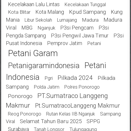
Kecelakaan Lalu Lintas
Kecelakaan Tunggal
Kota Malang
Kpud Sampang
Kung
Kota Blitar
Mania
Madura
Madura
Libur Sekolah
Lumajang
Viral
MBG
P3si Pengcam
P3si
Nganjuk
Pengda Sampang
P3si Pengwil Jawa Timur
P3si
Pusat Indonesia
Pemprov Jatim
Petani
Petani Garam
Petani
Petanigaramindonesia
Indonesia
Pilkada 2024
Pilkada
Pgri
Sampang
Polda Jatim
Polres Ponorogo
PT.Sumatraco Langgeng
Ponorogo
Makmur
Pt.SumatracoLanggeng Makmur
Sampang
Reog Ponorogo
Rutan Kelas IIB Nganjuk
Selamat Tahun Baru 2025
SPPG
Viral
Surabaya
Tulungagung
Tanah Longsor