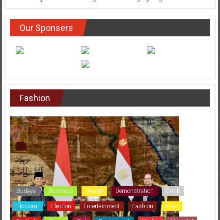
Our Sponsers
Fashion
Budaya
Business
Dearah
Demonstration
Drink
Ekonomi
Election
Entertainment
Fashion
Food