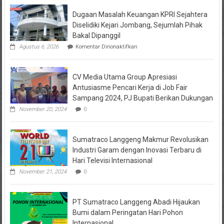
se-
Jatim,
Dugaan Masalah Keuangan KPRI Sejahtera
Gubernur
Diselidiki Kejari Jombang, Sejumlah Pihak
Khofifah:
Bakal Dipanggil
Jadi
pada
Agustus 6, 2026
Komentar Dinonaktifkan
Bagian
Dugaan
Generasi
Masalah
Tangguh
Keuangan
CV Media Utama Group Apresiasi
KPRI
Sejahtera
Antusiasme Pencari Kerja di Job Fair
Diselidiki
Sampang 2024, PJ Bupati Berikan Dukungan
Kejari
Jombang,
November 20, 2024
0
Sejumlah
Pihak
Bakal
Sumatraco Langgeng Makmur Revolusikan
Dipanggil
Industri Garam dengan Inovasi Terbaru di
Hari Televisi Internasional
November 21, 2024
0
PT Sumatraco Langgeng Abadi Hijaukan
Bumi dalam Peringatan Hari Pohon
Internasional