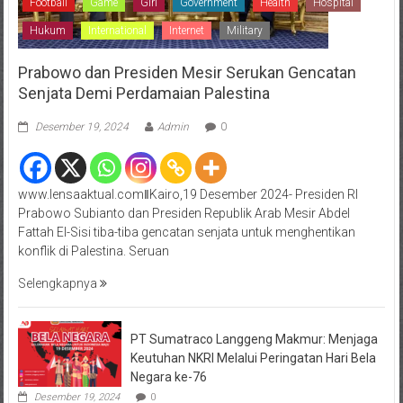
Football
Game
Girl
Government
Health
Hospital
Hukum
International
Internet
Military
Prabowo dan Presiden Mesir Serukan Gencatan
Senjata Demi Perdamaian Palestina
Desember 19, 2024
Admin
0
www.lensaaktual.comǁKairo,19 Desember 2024- Presiden RI
Prabowo Subianto dan Presiden Republik Arab Mesir Abdel
Fattah El-Sisi tiba-tiba gencatan senjata untuk menghentikan
konflik di Palestina. Seruan
Selengkapnya
PT Sumatraco Langgeng Makmur: Menjaga
Keutuhan NKRI Melalui Peringatan Hari Bela
Negara ke-76
Desember 19, 2024
0