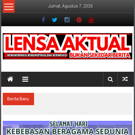
Lompat
Jumat, Agustus 7, 2026
ke
konten
Lensaaktual
Berita Baru:
Program Kampung Nelayan Merah Putih
Masuk Lamongan, Paciran & Brondong Jadi
Pusat Ekonomi Pesisir