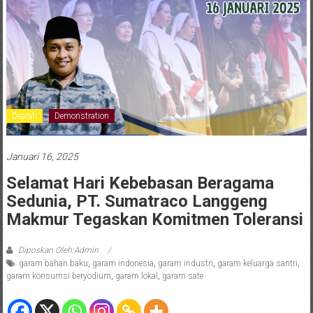
Dearah
Demonstration
Januari 16, 2025
Selamat Hari Kebebasan Beragama
Sedunia, PT. Sumatraco Langgeng
Makmur Tegaskan Komitmen Toleransi
Diposkan Oleh:Admin
garam bahan baku
,
garam indonesia
,
garam industri
,
garam keluarga santri
,
garam konsumsi beryodium
,
garam lokal
,
garam sate