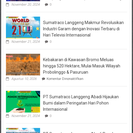
November 20, 2024
0
Sumatraco Langgeng Makmur Revolusikan
Industri Garam dengan Inovasi Terbaru di
Hari Televisi Internasional
November 21, 2024
0
Kebakaran di Kawasan Bromo Meluas
hingga 520 Hektare, Mulai Masuk Wilayah
Probolinggo & Pasuruan
pada
Agustus 10, 2026
Komentar Dinonaktifkan
Kebakaran
di
Kawasan
PT Sumatraco Langgeng Abadi Hijaukan
Bromo
Meluas
Bumi dalam Peringatan Hari Pohon
hingga
Internasional
520
Hektare,
November 21, 2024
0
Mulai
Masuk
Wilayah