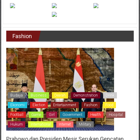
Fashion
Budaya
Business
Dearah
Demonstration
Drink
Ekonomi
Election
Entertainment
Fashion
Food
Football
Game
Girl
Government
Health
Hospital
Hukum
International
Internet
Military
Prabowo dan Presiden Mesir Serukan Gencatan