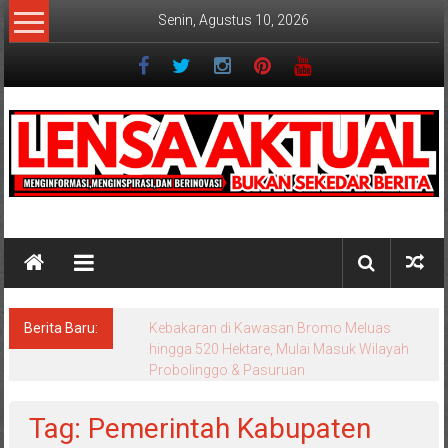
Lompat
Senin, Agustus 10, 2026
ke
konten
Lensaaktual
Berita Baru:
Kebakaran di Kawasan Bromo Meluas
hingga 520 Hektare, Mulai Masuk Wilayah
Probolinggo & Pasuruan
Tag: Pemerintah Kabupaten