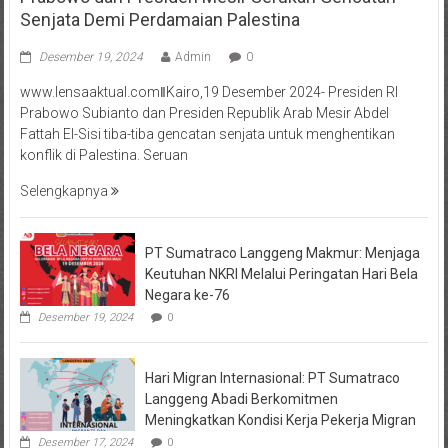
Senjata Demi Perdamaian Palestina
Desember 19, 2024
Admin
0
www.lensaaktual.comǁKairo,19 Desember 2024- Presiden RI
Prabowo Subianto dan Presiden Republik Arab Mesir Abdel
Fattah El-Sisi tiba-tiba gencatan senjata untuk menghentikan
konflik di Palestina. Seruan
Selengkapnya
PT Sumatraco Langgeng Makmur: Menjaga
Keutuhan NKRI Melalui Peringatan Hari Bela
Negara ke-76
Desember 19, 2024
0
Hari Migran Internasional: PT Sumatraco
Langgeng Abadi Berkomitmen
Meningkatkan Kondisi Kerja Pekerja Migran
Desember 17, 2024
0