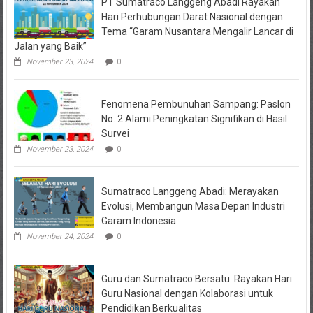
PT Sumatraco Langgeng Abadi Rayakan
Probolinggo
&
Hari Perhubungan Darat Nasional dengan
Pasuruan
Tema “Garam Nusantara Mengalir Lancar di
Jalan yang Baik”
November 23, 2024
0
Fenomena Pembunuhan Sampang: Paslon
No. 2 Alami Peningkatan Signifikan di Hasil
Survei
November 23, 2024
0
Sumatraco Langgeng Abadi: Merayakan
Evolusi, Membangun Masa Depan Industri
Garam Indonesia
November 24, 2024
0
Guru dan Sumatraco Bersatu: Rayakan Hari
Guru Nasional dengan Kolaborasi untuk
Pendidikan Berkualitas