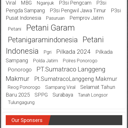
Viral
MBG
P3si Pengcam
P3si
Nganjuk
Pengda Sampang
P3si Pengwil Jawa Timur
P3si
Pusat Indonesia
Pemprov Jatim
Pasuruan
Petani Garam
Petani
Petani
Petanigaramindonesia
Indonesia
Pilkada 2024
Pilkada
Pgri
Sampang
Polda Jatim
Polres Ponorogo
PT.Sumatraco Langgeng
Ponorogo
Makmur
Pt.SumatracoLanggeng Makmur
Selamat Tahun
Sampang Viral
Reog Ponorogo
Baru 2025
SPPG
Surabaya
Tanah Longsor
Tulungagung
Our Sponsers