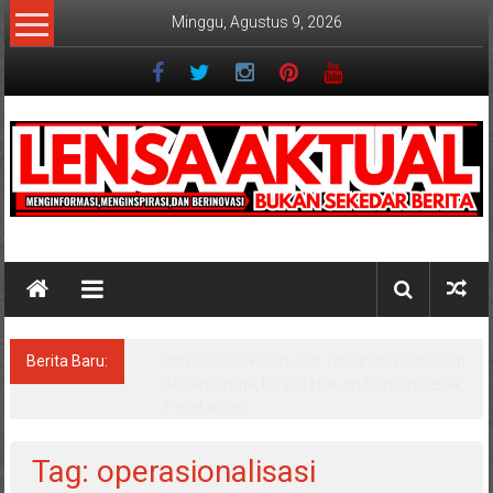
Lompat
Minggu, Agustus 9, 2026
ke
konten
Lensaaktual
Berita Baru:
Istri Polisi di Kediri Jadi Tersangka Penipuan
Arisan Online, Kuasa Hukum Korban Desak
Penahanan
Tag: operasionalisasi