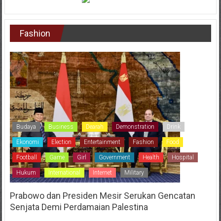
Fashion
Budaya
Business
Dearah
Demonstration
Drink
Ekonomi
Election
Entertainment
Fashion
Food
Football
Game
Girl
Government
Health
Hospital
Hukum
International
Internet
Military
Prabowo dan Presiden Mesir Serukan Gencatan
Senjata Demi Perdamaian Palestina