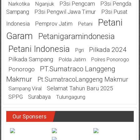
P3si Pengcam
P3si Pengda
Nganjuk
Narkotika
Sampang
P3si Pengwil Jawa Timur
P3si Pusat
Petani
Indonesia
Pemprov Jatim
Petani
Garam
Petanigaramindonesia
Petani Indonesia
Pilkada 2024
Pgri
Pilkada Sampang
Polda Jatim
Polres Ponorogo
PT.Sumatraco Langgeng
Ponorogo
Makmur
Pt.SumatracoLanggeng Makmur
Selamat Tahun Baru 2025
Sampang Viral
SPPG
Surabaya
Tulungagung
Our Sponsers