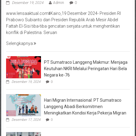
Desember 19, 2024
Admin
0
www.lensaaktual.comǁKairo,19 Desember 2024- Presiden RI
Prabowo Subianto dan Presiden Republik Arab Mesir Abdel
Fattah El-Sisi tiba-tiba gencatan senjata untuk menghentikan
konflik di Palestina. Seruan
Selengkapnya
PT Sumatraco Langgeng Makmur: Menjaga
Keutuhan NKRI Melalui Peringatan Hari Bela
Negara ke-76
Desember 19, 2024
0
Hari Migran Internasional: PT Sumatraco
Langgeng Abadi Berkomitmen
Meningkatkan Kondisi Kerja Pekerja Migran
Desember 17, 2024
0