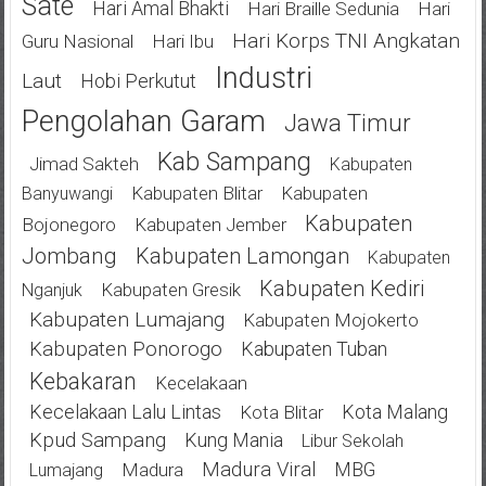
Sate
Hari Amal Bhakti
Hari Braille Sedunia
Hari
Hari Korps TNI Angkatan
Guru Nasional
Hari Ibu
Industri
Laut
Hobi Perkutut
Pengolahan Garam
Jawa Timur
Kab Sampang
Jimad Sakteh
Kabupaten
Kabupaten Blitar
Kabupaten
Banyuwangi
Kabupaten
Bojonegoro
Kabupaten Jember
Jombang
Kabupaten Lamongan
Kabupaten
Kabupaten Kediri
Kabupaten Gresik
Nganjuk
Kabupaten Lumajang
Kabupaten Mojokerto
Kabupaten Ponorogo
Kabupaten Tuban
Kebakaran
Kecelakaan
Kecelakaan Lalu Lintas
Kota Malang
Kota Blitar
Kpud Sampang
Kung Mania
Libur Sekolah
Madura Viral
MBG
Madura
Lumajang