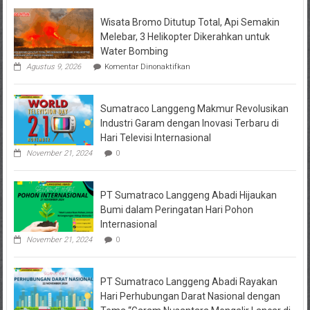
Wisata Bromo Ditutup Total, Api Semakin
Melebar, 3 Helikopter Dikerahkan untuk
Water Bombing
pada
Agustus 9, 2026
Komentar Dinonaktifkan
Wisata
Bromo
Ditutup
Sumatraco Langgeng Makmur Revolusikan
Total,
Api
Industri Garam dengan Inovasi Terbaru di
Semakin
Hari Televisi Internasional
Melebar,
3
November 21, 2024
0
Helikopter
Dikerahkan
untuk
PT Sumatraco Langgeng Abadi Hijaukan
Water
Bombing
Bumi dalam Peringatan Hari Pohon
Internasional
November 21, 2024
0
PT Sumatraco Langgeng Abadi Rayakan
Hari Perhubungan Darat Nasional dengan