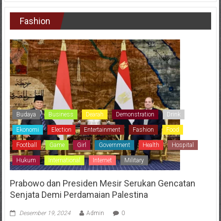
Fashion
Budaya
Business
Dearah
Demonstration
Drink
Ekonomi
Election
Entertainment
Fashion
Food
Football
Game
Girl
Government
Health
Hospital
Hukum
International
Internet
Military
Prabowo dan Presiden Mesir Serukan Gencatan
Senjata Demi Perdamaian Palestina
Desember 19, 2024
Admin
0