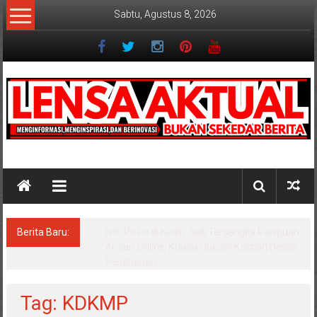
Lompat
Sabtu, Agustus 8, 2026
ke
konten
Lensaaktual
Berita Baru:
Dugaan Masalah Keuangan KPRI Sejahtera
Diselidiki Kejari Jombang, Sejumlah Pihak
Bakal Dipanggil
Tag: KDKMP