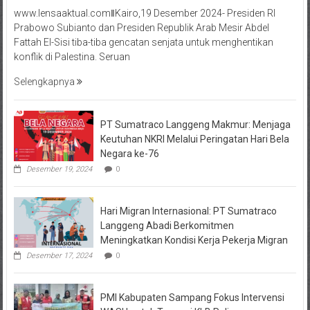
www.lensaaktual.comǁKairo,19 Desember 2024- Presiden RI
Prabowo Subianto dan Presiden Republik Arab Mesir Abdel
Fattah El-Sisi tiba-tiba gencatan senjata untuk menghentikan
konflik di Palestina. Seruan
Selengkapnya
PT Sumatraco Langgeng Makmur: Menjaga
Keutuhan NKRI Melalui Peringatan Hari Bela
Negara ke-76
Desember 19, 2024
0
Hari Migran Internasional: PT Sumatraco
Langgeng Abadi Berkomitmen
Meningkatkan Kondisi Kerja Pekerja Migran
Desember 17, 2024
0
PMI Kabupaten Sampang Fokus Intervensi