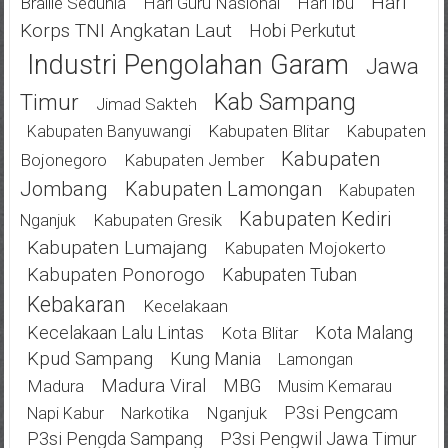
Hari
Braille Sedunia
Hari Guru Nasional
Hari Ibu
Korps TNI Angkatan Laut
Hobi Perkutut
Industri Pengolahan Garam
Jawa
Kab Sampang
Timur
Jimad Sakteh
Kabupaten Blitar
Kabupaten
Kabupaten Banyuwangi
Kabupaten
Bojonegoro
Kabupaten Jember
Jombang
Kabupaten Lamongan
Kabupaten
Kabupaten Kediri
Kabupaten Gresik
Nganjuk
Kabupaten Lumajang
Kabupaten Mojokerto
Kabupaten Ponorogo
Kabupaten Tuban
Kebakaran
Kecelakaan
Kecelakaan Lalu Lintas
Kota Malang
Kota Blitar
Kpud Sampang
Kung Mania
Lamongan
Madura Viral
MBG
Madura
Musim Kemarau
P3si Pengcam
Nganjuk
Napi Kabur
Narkotika
P3si Pengda Sampang
P3si Pengwil Jawa Timur