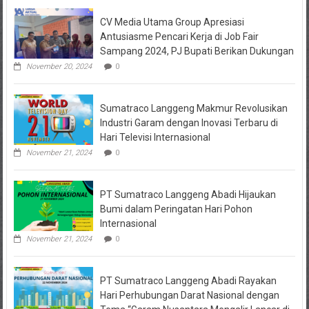
di
CV Media Utama Group Apresiasi
Kediri
Jadi
Antusiasme Pencari Kerja di Job Fair
Tersangka
Sampang 2024, PJ Bupati Berikan Dukungan
Penipuan
Arisan
November 20, 2024
0
Online,
Kuasa
Hukum
Sumatraco Langgeng Makmur Revolusikan
Korban
Desak
Industri Garam dengan Inovasi Terbaru di
Penahanan
Hari Televisi Internasional
November 21, 2024
0
PT Sumatraco Langgeng Abadi Hijaukan
Bumi dalam Peringatan Hari Pohon
Internasional
November 21, 2024
0
PT Sumatraco Langgeng Abadi Rayakan
Hari Perhubungan Darat Nasional dengan