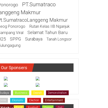
PT.Sumatraco
Ponorogo
anggeng Makmur
Pt.SumatracoLanggeng Makmur
eog Ponorogo
Rutan Kelas IIB Nganjuk
Selamat Tahun Baru
ampang Viral
025
SPPG
Surabaya
Tanah Longsor
ulungagung
Our Sponsers
Budaya
Business
Dearah
Demonstration
Drink
Ekonomi
Election
Entertainment
Fashion
Food
Football
Game
Girl