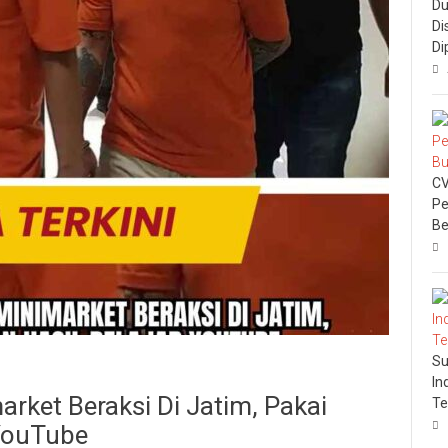
Du
Di
Di
CV
Pe
Be
Su
In
ket Beraksi Di Jatim, Pakai
Te
 YouTube