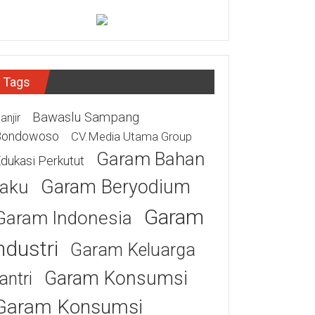
Tags
Bawaslu Sampang
anjir
Bondowoso
CV.Media Utama Group
Garam Bahan
dukasi Perkutut
Garam Beryodium
aku
Garam
Garam Indonesia
ndustri
Garam Keluarga
Garam Konsumsi
antri
Garam Konsumsi