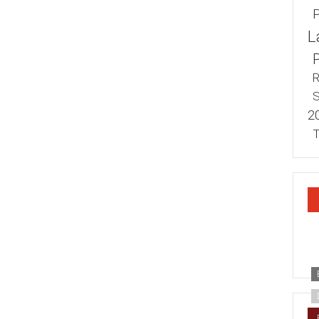
L
R
S
2
T