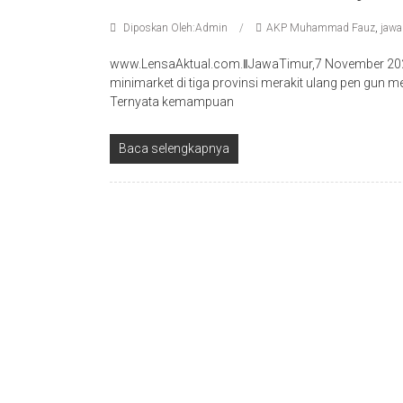
Diposkan Oleh:Admin
AKP Muhammad Fauz
,
jawa
www.LensaAktual.com.ǁJawaTimur,7 November 202
minimarket di tiga provinsi merakit ulang pen gun 
Ternyata kemampuan
Baca selengkapnya