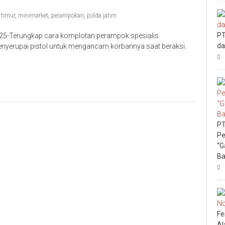
 timur
,
minimarket
,
perampokan
,
polda jatim
PT
5-Terungkap cara komplotan perampok spesialis
da
menyerupai pistol untuk mengancam korbannya saat beraksi.
PT
Pe
“G
Ba
Fe
Al