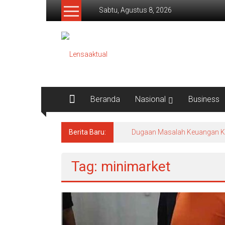
Lompat
Sabtu, Agustus 8, 2026
ke
konten
Lensaaktual
Beranda
Nasional
Business
Berita Baru:
Dugaan Masalah Keuangan KPRI
Tag: minimarket