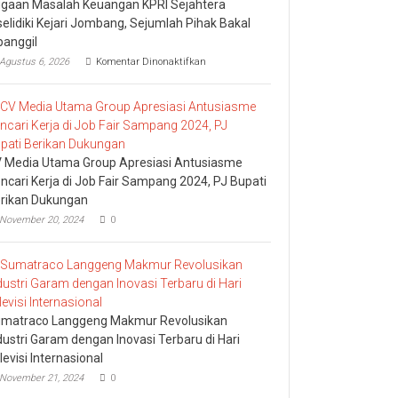
gaan Masalah Keuangan KPRI Sejahtera
selidiki Kejari Jombang, Sejumlah Pihak Bakal
panggil
pada
Agustus 6, 2026
Komentar Dinonaktifkan
Dugaan
Masalah
Keuangan
KPRI
Sejahtera
Diselidiki
Kejari
 Media Utama Group Apresiasi Antusiasme
Jombang,
ncari Kerja di Job Fair Sampang 2024, PJ Bupati
Sejumlah
rikan Dukungan
Pihak
Bakal
November 20, 2024
0
Dipanggil
matraco Langgeng Makmur Revolusikan
dustri Garam dengan Inovasi Terbaru di Hari
levisi Internasional
November 21, 2024
0