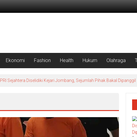
Ekonomi
Fashion
Health
Hukum
Olahraga
 Sejahtera Diselidiki Kejari Jombang, Sejumlah Pihak Bakal Dipanggil