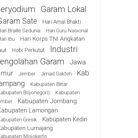
eryodium
Garam Lokal
Garam Sate
Hari Amal Bhakti
ari Braille Sedunia
Hari Guru Nasional
Hari Korps TNI Angkatan
ari Ibu
Industri
aut
Hobi Perkutut
engolahan Garam
Jawa
Kab
imur
Jimad Sakteh
Jember
ampang
Kabupaten Blitar
abupaten Bojonegoro
Kabupaten
Kabupaten Jombang
ember
Kabupaten Lamongan
Kabupaten Kediri
abupaten Gresik
Kabupaten Lumajang
abupaten Mojokerto