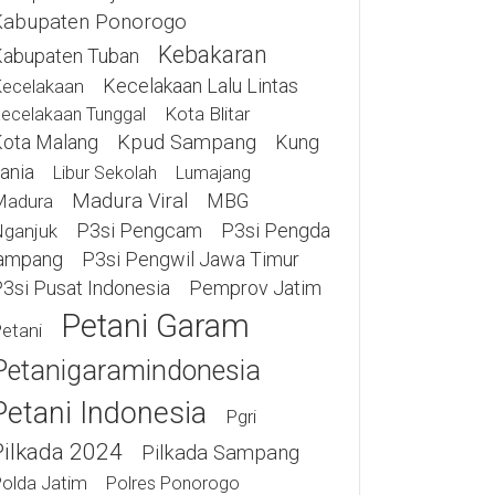
Kabupaten Ponorogo
Kebakaran
abupaten Tuban
Kecelakaan Lalu Lintas
ecelakaan
Kota Blitar
ecelakaan Tunggal
ota Malang
Kpud Sampang
Kung
ania
Libur Sekolah
Lumajang
Madura Viral
MBG
Madura
P3si Pengcam
P3si Pengda
ganjuk
ampang
P3si Pengwil Jawa Timur
3si Pusat Indonesia
Pemprov Jatim
Petani Garam
etani
Petanigaramindonesia
Petani Indonesia
Pgri
Pilkada 2024
Pilkada Sampang
olda Jatim
Polres Ponorogo