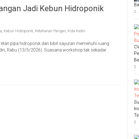
Ba
arangan Jadi Kebun Hidroponik
a
,
Kebun Hidroponik
,
Ketahanan Pangan
,
Kota Kediri
tan pipa hidroponik dan bibit sayuran memenuhi ruang
CV
ediri, Rabu (13/5/2026). Suasana workshop tak sekadar
Pe
Be
Su
In
Te