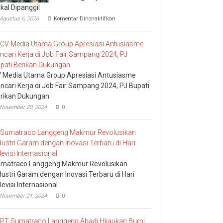
kal Dipanggil
pada
Agustus 6, 2026
Komentar Dinonaktifkan
Dugaan
Masalah
Keuangan
KPRI
Sejahtera
Diselidiki
Kejari
 Media Utama Group Apresiasi Antusiasme
Jombang,
ncari Kerja di Job Fair Sampang 2024, PJ Bupati
Sejumlah
rikan Dukungan
Pihak
Bakal
November 20, 2024
0
Dipanggil
matraco Langgeng Makmur Revolusikan
dustri Garam dengan Inovasi Terbaru di Hari
levisi Internasional
November 21, 2024
0