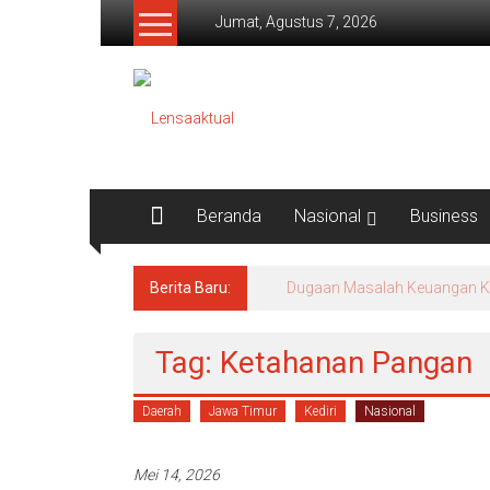
Lompat
Jumat, Agustus 7, 2026
ke
konten
Lensaaktual
Beranda
Nasional
Business
Berita Baru:
Program Kampung Nelayan Me
Tag: Ketahanan Pangan
Daerah
Jawa Timur
Kediri
Nasional
Mei 14, 2026