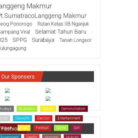
anggeng Makmur
Pt.SumatracoLanggeng Makmur
eog Ponorogo
Rutan Kelas IIB Nganjuk
Selamat Tahun Baru
ampang Viral
025
SPPG
Surabaya
Tanah Longsor
ulungagung
Our Sponsers
Budaya
Business
Dearah
Demonstration
Drink
Ekonomi
Election
Entertainment
Fashion
Fashion
Food
Football
Game
Girl
Government
Health
Hospital
Hukum