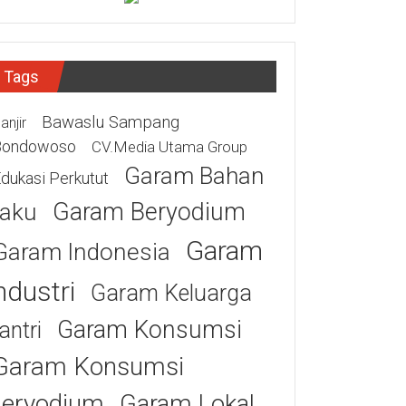
Tags
Bawaslu Sampang
anjir
Bondowoso
CV.Media Utama Group
Garam Bahan
dukasi Perkutut
Garam Beryodium
aku
Garam
Garam Indonesia
ndustri
Garam Keluarga
Garam Konsumsi
antri
Garam Konsumsi
eryodium
Garam Lokal