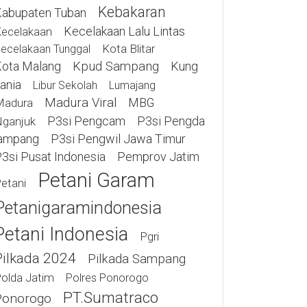
Kebakaran
abupaten Tuban
Kecelakaan Lalu Lintas
ecelakaan
Kota Blitar
ecelakaan Tunggal
ota Malang
Kpud Sampang
Kung
ania
Libur Sekolah
Lumajang
Madura Viral
MBG
Madura
P3si Pengcam
P3si Pengda
ganjuk
ampang
P3si Pengwil Jawa Timur
3si Pusat Indonesia
Pemprov Jatim
Petani Garam
etani
Petanigaramindonesia
Petani Indonesia
Pgri
Pilkada 2024
Pilkada Sampang
olda Jatim
Polres Ponorogo
PT.Sumatraco
Ponorogo