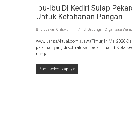
Ibu-Ibu Di Kediri Sulap Pek
Untuk Ketahanan Pangan
Diposkan Oleh:Admin
Gabungan Organisasi Wanit
www.LensaAktual.com.ǁJawaTimur,14 Mei 2026-Dere
pelatihan yang diikuti ratusan perempuan di Kota K
menjadi
Baca selengkapnya