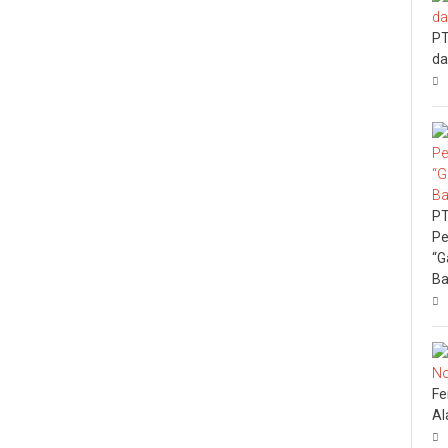
PT
da
PT
Pe
“G
Ba
Fe
Al