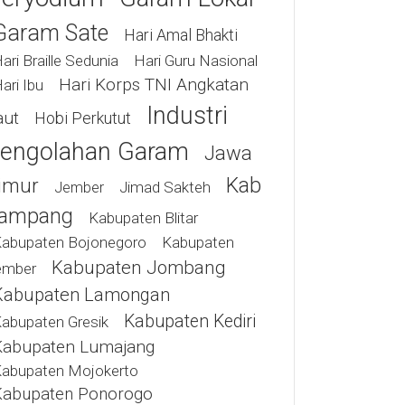
Garam Sate
Hari Amal Bhakti
ari Braille Sedunia
Hari Guru Nasional
Hari Korps TNI Angkatan
ari Ibu
Industri
aut
Hobi Perkutut
engolahan Garam
Jawa
Kab
imur
Jimad Sakteh
Jember
ampang
Kabupaten Blitar
abupaten Bojonegoro
Kabupaten
Kabupaten Jombang
ember
Kabupaten Lamongan
Kabupaten Kediri
abupaten Gresik
Kabupaten Lumajang
abupaten Mojokerto
Kabupaten Ponorogo