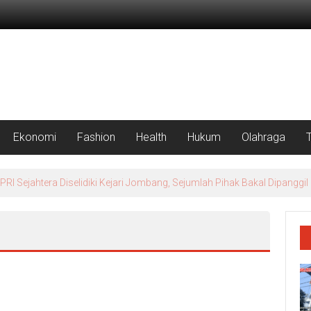
Ekonomi
Fashion
Health
Hukum
Olahraga
rah Putih Masuk Lamongan, Paciran & Brondong Jadi Pusat Ekonomi 