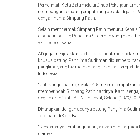
Pemerintah Kota Batu melalui Dinas Pekerjaan Um
membangun simpang empat yang berada di jalan Pa
dengan nama Simpang Patih.
Selain mempermak Simpang Patih menurut Kepala DP
dibangun patung Panglima Sudirman yang dapat ber
yang ada di sana.
Alfi juga menjelaskan, selain agar tidak membelakangi
khusus patung Panglima Sudirman dibuat berputar d
panglima yang tak memandang arah dan tempat da
Indonesia.
“Untuk tinggi patung sekitar 4-5 meter, ditempatkan
memperindah Simpang Patih nantinya. Kami sengaj
segala arah,” kata Alfi Nurhidayat, Selasa (23/9/2025
Diharapkan dengan adanya patung Panglima Sudirma
foto baru di Kota Batu.
“Rencananya pembangunannya akan dimulai pada triw
ujarnya.