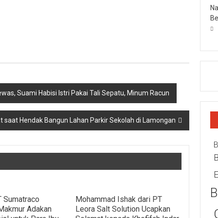
Na
Be
was, Suami Habisi Istri Pakai Tali Sepatu, Minum Racun
 saat Hendak Bangun Lahan Parkir Sekolah di Lamongan
B
E
B
PT Sumatraco
Mohammad Ishak dari PT
Makmur Adakan
Leora Salt Solution Ucapkan