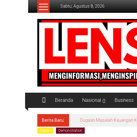
Lompat
Sabtu, Agustus 8, 2026
ke
konten
Lensaaktual
Beranda
Nasional
Business
Berita Baru:
Dugaan Masalah Keuangan KPRI
Dearah
Demonstration