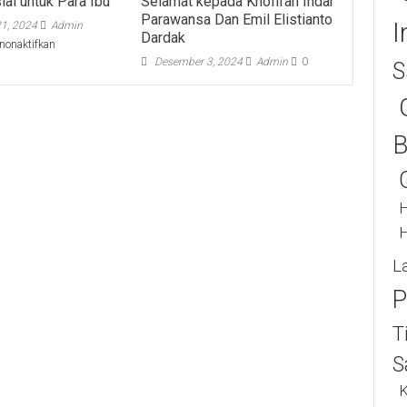
ial untuk Para Ibu
Selamat kepada Khofifah Indar
Parawansa Dan Emil Elistianto
I
1, 2024
Admin
Dardak
pada
nonaktifkan
Hari
Desember 3, 2024
Admin
0
S
Ibu:
PT
Sumatraco
Langgeng
B
Makmur
Adakan
Acara
Spesial
H
untuk
Para
H
Ibu
L
P
T
S
K