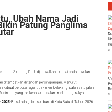
atu, Ubah Nama Jadi
Bikin Patung Panglima
utar
Du
Di
Di
ataan Simpang Patih dijadwalkan dimulai pada triwulan II
CV
akan ditempatkan di tengah persimpangan. Menurut
Pe
ini dibuat berputar agar tidak membelakangi salah satu jalan,
Be
dirman yang tak kenal arah dalam melindungi rakyat.
 2025-
Bakal ada gebrakan baru di Kota Batu di Tahun 2026