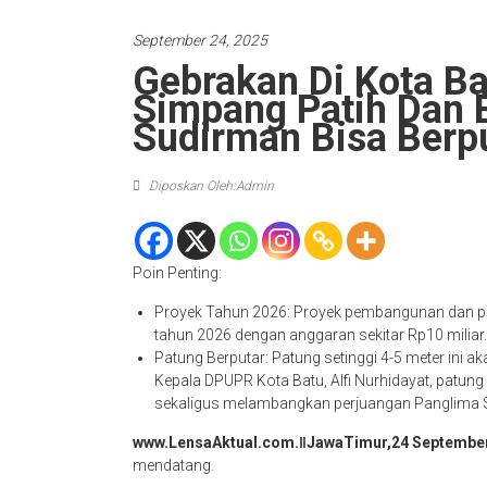
September 24, 2025
Gebrakan Di Kota B
Simpang Patih Dan 
Sudirman Bisa Berp
Diposkan Oleh:Admin
Poin Penting:
Proyek Tahun 2026: Proyek pembangunan dan pen
tahun 2026 dengan anggaran sekitar Rp10 miliar.
Patung Berputar: Patung setinggi 4-5 meter ini 
Kepala DPUPR Kota Batu, Alfi Nurhidayat, patung 
sekaligus melambangkan perjuangan Panglima Su
www.LensaAktual.com.ǁJawaTimur,24 September
mendatang.