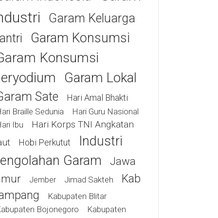
ndustri
Garam Keluarga
Garam Konsumsi
antri
Garam Konsumsi
eryodium
Garam Lokal
Garam Sate
Hari Amal Bhakti
ari Braille Sedunia
Hari Guru Nasional
Hari Korps TNI Angkatan
ari Ibu
Industri
aut
Hobi Perkutut
engolahan Garam
Jawa
Kab
imur
Jimad Sakteh
Jember
ampang
Kabupaten Blitar
abupaten Bojonegoro
Kabupaten