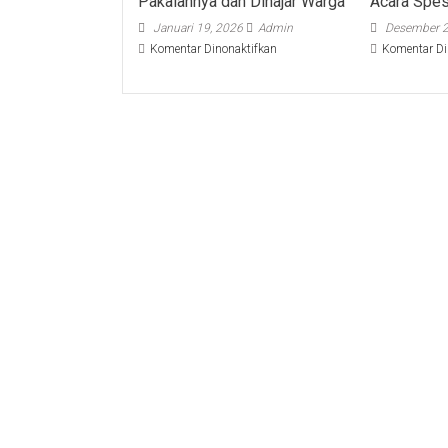
Pakaiannya dan Dihajar Warga
Acara Spes
Januari 19, 2026
Admin
Desember 2
pada
Komentar Dinonaktifkan
Komentar Di
Hendak
Curi
Motor
Petani,
Maling
di
Jember
Dilucuti
Pakaiannya
dan
Dihajar
Warga