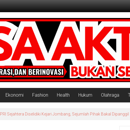
Ekonomi
Fashion
Health
Hukum
Olahraga
 Sejahtera Diselidiki Kejari Jombang, Sejumlah Pihak Bakal Dipanggil