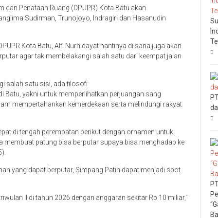
um dan Penataan Ruang (DPUPR) Kota Batu akan
nglima Sudirman, Trunojoyo, Indragiri dan Hasanudin
Su
In
Te
UPR Kota Batu, Alfi Nurhidayat nantinya di sana juga akan
putar agar tak membelakangi salah satu dari keempat jalan
 salah satu sisi, ada filosofi
i Batu, yakni untuk memperlihatkan perjuangan sang
PT
lam mempertahankan kemerdekaan serta melindungi rakyat
da
 tepat di tengah perempatan berikut dengan ornamen untuk
a membuat patung bisa berputar supaya bisa menghadap ke
).
n yang dapat berputar, Simpang Patih dapat menjadi spot
PT
Pe
ulan II di tahun 2026 dengan anggaran sekitar Rp 10 miliar,”
“G
Ba