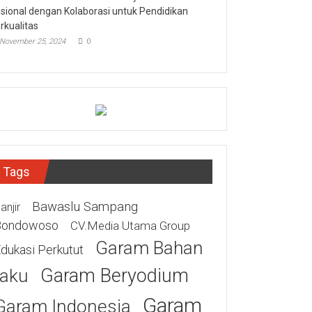
sional dengan Kolaborasi untuk Pendidikan
rkualitas
November 25, 2024
0
Tags
Bawaslu Sampang
anjir
Bondowoso
CV.Media Utama Group
Garam Bahan
dukasi Perkutut
Garam Beryodium
aku
Garam
Garam Indonesia