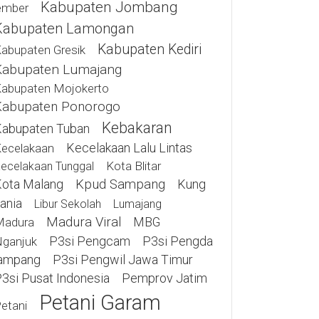
Kabupaten Jombang
ember
Kabupaten Lamongan
Kabupaten Kediri
abupaten Gresik
Kabupaten Lumajang
abupaten Mojokerto
Kabupaten Ponorogo
Kebakaran
abupaten Tuban
Kecelakaan Lalu Lintas
ecelakaan
Kota Blitar
ecelakaan Tunggal
ota Malang
Kpud Sampang
Kung
ania
Libur Sekolah
Lumajang
Madura Viral
MBG
Madura
P3si Pengcam
P3si Pengda
ganjuk
ampang
P3si Pengwil Jawa Timur
3si Pusat Indonesia
Pemprov Jatim
Petani Garam
etani