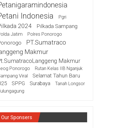
Petanigaramindonesia
Petani Indonesia
Pgri
Pilkada 2024
Pilkada Sampang
olda Jatim
Polres Ponorogo
PT.Sumatraco
Ponorogo
anggeng Makmur
Pt.SumatracoLanggeng Makmur
eog Ponorogo
Rutan Kelas IIB Nganjuk
Selamat Tahun Baru
ampang Viral
025
SPPG
Surabaya
Tanah Longsor
ulungagung
Our Sponsers