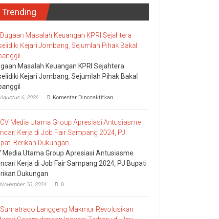
Trending
gaan Masalah Keuangan KPRI Sejahtera
selidiki Kejari Jombang, Sejumlah Pihak Bakal
panggil
pada
Agustus 6, 2026
Komentar Dinonaktifkan
Dugaan
Masalah
Keuangan
KPRI
Sejahtera
Diselidiki
Kejari
 Media Utama Group Apresiasi Antusiasme
Jombang,
ncari Kerja di Job Fair Sampang 2024, PJ Bupati
Sejumlah
rikan Dukungan
Pihak
Bakal
November 20, 2024
0
Dipanggil