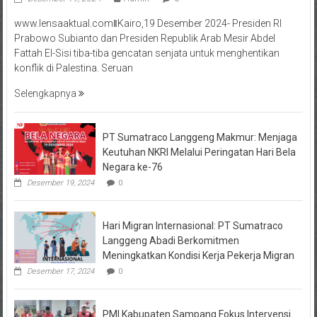
www.lensaaktual.comǁKairo,19 Desember 2024- Presiden RI
Prabowo Subianto dan Presiden Republik Arab Mesir Abdel
Fattah El-Sisi tiba-tiba gencatan senjata untuk menghentikan
konflik di Palestina. Seruan
Selengkapnya
PT Sumatraco Langgeng Makmur: Menjaga
Keutuhan NKRI Melalui Peringatan Hari Bela
Negara ke-76
Desember 19, 2024
0
Hari Migran Internasional: PT Sumatraco
Langgeng Abadi Berkomitmen
Meningkatkan Kondisi Kerja Pekerja Migran
Desember 17, 2024
0
PMI Kabupaten Sampang Fokus Intervensi