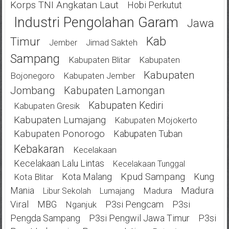
Korps TNI Angkatan Laut
Hobi Perkutut
Industri Pengolahan Garam
Jawa
Kab
Timur
Jimad Sakteh
Jember
Sampang
Kabupaten Blitar
Kabupaten
Kabupaten
Bojonegoro
Kabupaten Jember
Jombang
Kabupaten Lamongan
Kabupaten Kediri
Kabupaten Gresik
Kabupaten Lumajang
Kabupaten Mojokerto
Kabupaten Ponorogo
Kabupaten Tuban
Kebakaran
Kecelakaan
Kecelakaan Lalu Lintas
Kecelakaan Tunggal
Kota Malang
Kpud Sampang
Kung
Kota Blitar
Mania
Madura
Madura
Libur Sekolah
Lumajang
Viral
MBG
P3si Pengcam
P3si
Nganjuk
Pengda Sampang
P3si Pengwil Jawa Timur
P3si