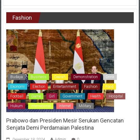
Fashion
Budaya
Business
Dearah
Demonstration
Drink
Ekonomi
Election
Entertainment
Fashion
Food
Football
Game
Girl
Government
Health
Hospital
Hukum
International
Internet
Military
Prabowo dan Presiden Mesir Serukan Gencatan
Senjata Demi Perdamaian Palestina
Desember 19, 2024
Admin
0