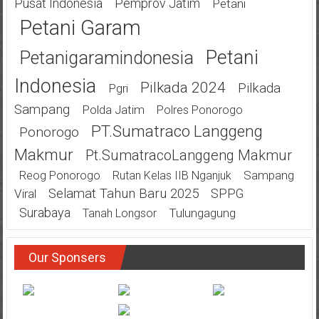
Pusat Indonesia
Pemprov Jatim
Petani
Petani Garam
Petani
Petanigaramindonesia
Indonesia
Pilkada 2024
Pilkada
Pgri
Sampang
Polda Jatim
Polres Ponorogo
PT.Sumatraco Langgeng
Ponorogo
Makmur
Pt.SumatracoLanggeng Makmur
Sampang
Reog Ponorogo
Rutan Kelas IIB Nganjuk
Selamat Tahun Baru 2025
SPPG
Viral
Surabaya
Tulungagung
Tanah Longsor
Our Sponsers