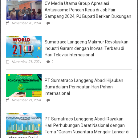
CV Media Utama Group Apresiasi
KPRI
Sejahtera
Antusiasme Pencari Kerja di Job Fair
Diselidiki
Sampang 2024, PJ Bupati Berikan Dukungan
Kejari
Jombang,
November 20, 2024
0
Sejumlah
Pihak
Bakal
Sumatraco Langgeng Makmur Revolusikan
Dipanggil
Industri Garam dengan Inovasi Terbaru di
Hari Televisi Internasional
November 21, 2024
0
PT Sumatraco Langgeng Abadi Hijaukan
Bumi dalam Peringatan Hari Pohon
Internasional
November 21, 2024
0
PT Sumatraco Langgeng Abadi Rayakan
Hari Perhubungan Darat Nasional dengan
Tema “Garam Nusantara Mengalir Lancar di