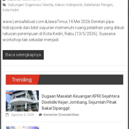
Gabungan Organisasi Wanita
,
Kebun Hidroponik
,
Ketahanan Pangan
,
Kota Kediri
www.LensaAktual.com.ǁJawaTimur,14 Mei 2026-Deretan pipa
hidroponik dan bibit sayuran memenuhi ruang pelatihan yang diikuti
ratusan perempuan di Kota Kediri, Rabu (13/5/2026). Suasana
workshop tak sekadar menjadi
Baca selengkapnya
Trending
Dugaan Masalah Keuangan KPRI Sejahtera
Diselidiki Kejari Jombang, Sejumlah Pihak
Bakal Dipanggil
pada
Agustus 6, 2026
Komentar Dinonaktifkan
Dugaan
Masalah
Keuangan