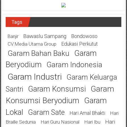
Tags
Bawaslu Sampang
Bondowoso
Banjir
Edukasi Perkutut
CV.Media Utama Group
Garam
Garam Bahan Baku
Beryodium
Garam Indonesia
Garam Industri
Garam Keluarga
Garam
Garam Konsumsi
Santri
Konsumsi Beryodium
Garam
Lokal
Garam Sate
Hari Amal Bhakti
Hari
Hari
Braille Sedunia
Hari Guru Nasional
Hari Ibu