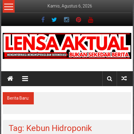
Lompat
Kamis, Agustus 6, 2026
ke
konten
Lensaaktual
Berita Baru:
Program Kampung Nelayan Merah Putih
Masuk Lamongan, Paciran & Brondong Jadi
Pusat Ekonomi Pesisir
Tag: Kebun Hidroponik