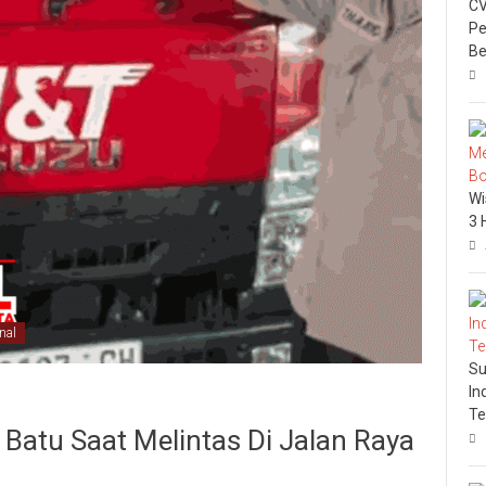
CV
Pe
Be
Wi
3 
nal
Su
In
Te
 Batu Saat Melintas Di Jalan Raya