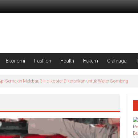
Ekonomi
Fashion
Health
Hukum
Olahraga
Api Semakin Melebar, 3 Helikopter Dikerahkan untuk Water Bombing