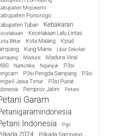
abupaten Mojokerto
Kabupaten Ponorogo
Kebakaran
abupaten Tuban
Kecelakaan Lalu Lintas
ecelakaan
Kota Malang
Kpud
ota Blitar
ampang
Kung Mania
Libur Sekolah
Madura Viral
Madura
umajang
MBG
P3si
Nganjuk
Narkotika
engcam
P3si Pengda Sampang
P3si
engwil Jawa Timur
P3si Pusat
ndonesia
Pemprov Jatim
Petani
Petani Garam
Petanigaramindonesia
Petani Indonesia
Pgri
Pilkada 2024
Pilkada Sampang