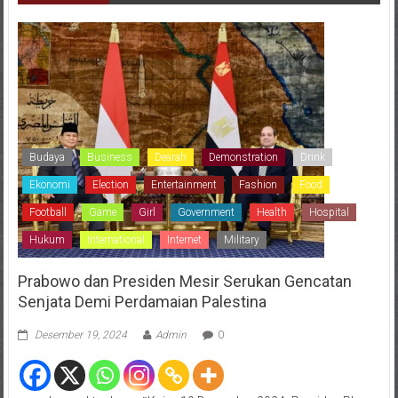
Budaya
Business
Dearah
Demonstration
Drink
Ekonomi
Election
Entertainment
Fashion
Food
Football
Game
Girl
Government
Health
Hospital
Hukum
International
Internet
Military
Prabowo dan Presiden Mesir Serukan Gencatan
Senjata Demi Perdamaian Palestina
Desember 19, 2024
Admin
0