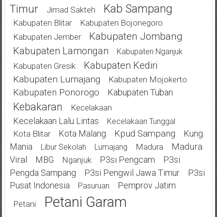
Kab Sampang
Timur
Jimad Sakteh
Kabupaten Blitar
Kabupaten Bojonegoro
Kabupaten Jombang
Kabupaten Jember
Kabupaten Lamongan
Kabupaten Nganjuk
Kabupaten Kediri
Kabupaten Gresik
Kabupaten Lumajang
Kabupaten Mojokerto
Kabupaten Ponorogo
Kabupaten Tuban
Kebakaran
Kecelakaan
Kecelakaan Lalu Lintas
Kecelakaan Tunggal
Kota Malang
Kpud Sampang
Kung
Kota Blitar
Mania
Madura
Madura
Libur Sekolah
Lumajang
Viral
MBG
P3si Pengcam
P3si
Nganjuk
Pengda Sampang
P3si Pengwil Jawa Timur
P3si
Pusat Indonesia
Pemprov Jatim
Pasuruan
Petani Garam
Petani