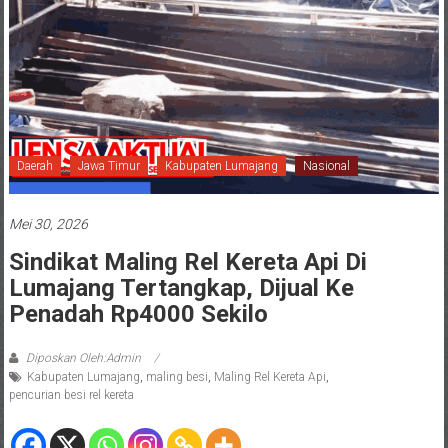
Daerah
Jawa Timur
Kabupaten Lumajang
Nasional
Mei 30, 2026
Sindikat Maling Rel Kereta Api Di
Lumajang Tertangkap, Dijual Ke
Penadah Rp4000 Sekilo
Diposkan Oleh:Admin
Kabupaten Lumajang
,
maling besi
,
Maling Rel Kereta Api
,
pencurian besi rel kereta