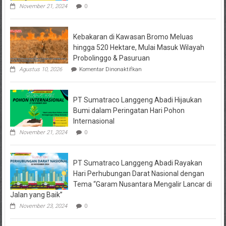
November 21, 2024
0
Kebakaran di Kawasan Bromo Meluas
hingga 520 Hektare, Mulai Masuk Wilayah
Probolinggo & Pasuruan
pada
Agustus 10, 2026
Komentar Dinonaktifkan
Kebakaran
di
Kawasan
PT Sumatraco Langgeng Abadi Hijaukan
Bromo
Meluas
Bumi dalam Peringatan Hari Pohon
hingga
Internasional
520
Hektare,
November 21, 2024
0
Mulai
Masuk
Wilayah
PT Sumatraco Langgeng Abadi Rayakan
Probolinggo
&
Hari Perhubungan Darat Nasional dengan
Pasuruan
Tema “Garam Nusantara Mengalir Lancar di
Jalan yang Baik”
November 23, 2024
0