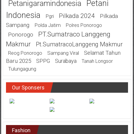
Petani
Petanigaramindonesia
Indonesia
Pilkada 2024
Pilkada
Pgri
Sampang
Polda Jatim
Polres Ponorogo
PT.Sumatraco Langgeng
Ponorogo
Makmur
Pt.SumatracoLanggeng Makmur
Selamat Tahun
Sampang Viral
Reog Ponorogo
Baru 2025
SPPG
Surabaya
Tanah Longsor
Tulungagung
Our Sponsers
Fashion