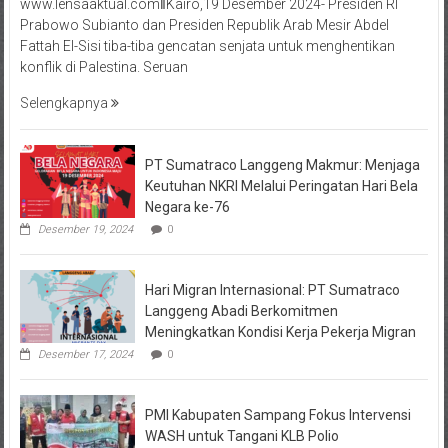
www.lensaaktual.comǁKairo,19 Desember 2024- Presiden RI
Prabowo Subianto dan Presiden Republik Arab Mesir Abdel
Fattah El-Sisi tiba-tiba gencatan senjata untuk menghentikan
konflik di Palestina. Seruan
Selengkapnya
PT Sumatraco Langgeng Makmur: Menjaga
Keutuhan NKRI Melalui Peringatan Hari Bela
Negara ke-76
Desember 19, 2024
0
Hari Migran Internasional: PT Sumatraco
Langgeng Abadi Berkomitmen
Meningkatkan Kondisi Kerja Pekerja Migran
Desember 17, 2024
0
PMI Kabupaten Sampang Fokus Intervensi
WASH untuk Tangani KLB Polio