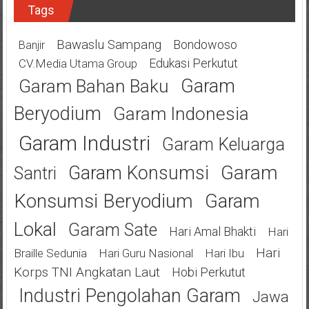
Tags
Bawaslu Sampang
Bondowoso
Banjir
Edukasi Perkutut
CV.Media Utama Group
Garam
Garam Bahan Baku
Beryodium
Garam Indonesia
Garam Industri
Garam Keluarga
Garam
Garam Konsumsi
Santri
Konsumsi Beryodium
Garam
Lokal
Garam Sate
Hari Amal Bhakti
Hari
Hari
Braille Sedunia
Hari Guru Nasional
Hari Ibu
Korps TNI Angkatan Laut
Hobi Perkutut
Industri Pengolahan Garam
Jawa