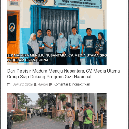
Dari Pesisir Madura Menuju Nusantara, CV. Media Utama
Group Siap Dukung Program Gizi Nasional
pada
Juli 23, 2026
Admin
Komentar Dinonaktifkan
Dari
Pesisir
Madura
Menuju
Nusantara,
CV.
Media
Utama