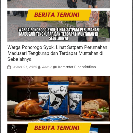
Group
Siap
Dukung
Program
Gizi
Nasional
Warga Ponorogo Syok, Lihat Satpam Perumahan
Madusari Tengkurap dan Terdapat Muntahan di
Sebelahnya
pada
Maret 31, 2026
Admin
Komentar Dinonaktifkan
Warga
Ponorogo
Syok,
Lihat
Satpam
Perumahan
Madusari
Tengkurap
dan
Terdapat
Muntahan
di