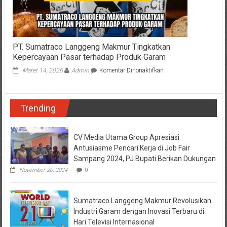
Sebelahnya
PT. Sumatraco Langgeng Makmur Tingkatkan
Kepercayaan Pasar terhadap Produk Garam
pada
Maret 14, 2026
Admin
Komentar Dinonaktifkan
PT.
Sumatraco
Langgeng
Trending
Makmur
Tingkatkan
Kepercayaan
Pasar
CV Media Utama Group Apresiasi
terhadap
Antusiasme Pencari Kerja di Job Fair
Produk
Sampang 2024, PJ Bupati Berikan Dukungan
Garam
November 20, 2024
0
Sumatraco Langgeng Makmur Revolusikan
Industri Garam dengan Inovasi Terbaru di
Hari Televisi Internasional