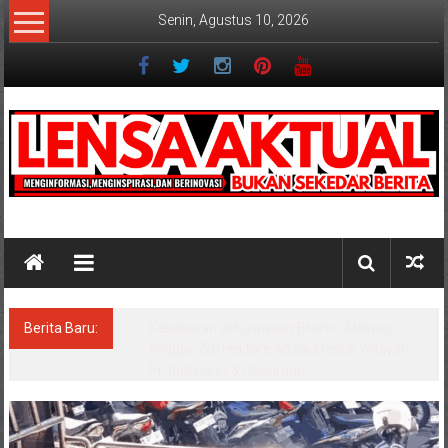
Lompat
Senin, Agustus 10, 2026
ke
konten
Lensaaktual
Berita Baru:
Wisata Bromo Ditutup Total, Api Semakin
Melebar, 3 Helikopter Dikerahkan untuk
Water Bombing