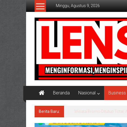
Lompat
Minggu, Agustus 9, 2026
ke
konten
Lensaaktual
Beranda
Nasional
Business
Berita Baru:
Istri Polisi di Kediri Jadi 