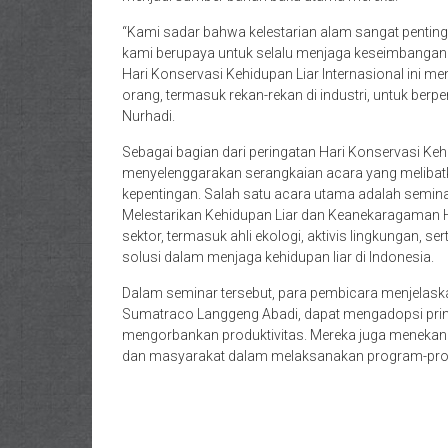
“Kami sadar bahwa kelestarian alam sangat pentin
kami berupaya untuk selalu menjaga keseimbangan 
Hari Konservasi Kehidupan Liar Internasional ini m
orang, termasuk rekan-rekan di industri, untuk berpe
Nurhadi.
Sebagai bagian dari peringatan Hari Konservasi Ke
menyelenggarakan serangkaian acara yang melibat
kepentingan. Salah satu acara utama adalah semina
Melestarikan Kehidupan Liar dan Keanekaragaman H
sektor, termasuk ahli ekologi, aktivis lingkungan, 
solusi dalam menjaga kehidupan liar di Indonesia.
Dalam seminar tersebut, para pembicara menjelaska
Sumatraco Langgeng Abadi, dapat mengadopsi prinsi
mengorbankan produktivitas. Mereka juga menekank
dan masyarakat dalam melaksanakan program-progr