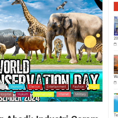
20
Wa
ink
Ekonomi
Election
Entertainment
Fashion
Food
Hospital
Hukum
International
Internet
Military
Te