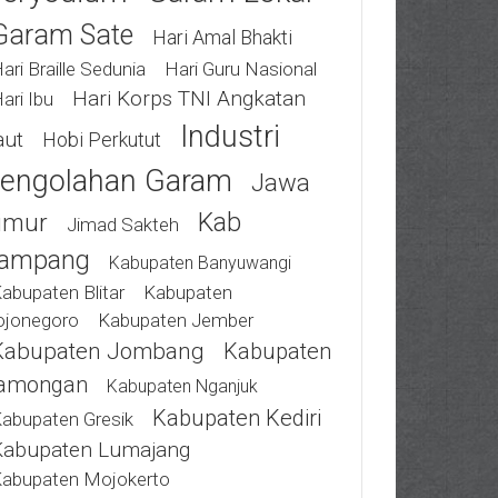
Garam Sate
Hari Amal Bhakti
ari Braille Sedunia
Hari Guru Nasional
Hari Korps TNI Angkatan
ari Ibu
Industri
aut
Hobi Perkutut
engolahan Garam
Jawa
Kab
imur
Jimad Sakteh
ampang
Kabupaten Banyuwangi
abupaten Blitar
Kabupaten
ojonegoro
Kabupaten Jember
Kabupaten Jombang
Kabupaten
amongan
Kabupaten Nganjuk
Kabupaten Kediri
abupaten Gresik
Kabupaten Lumajang
abupaten Mojokerto