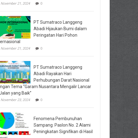
Helikopter
November 21, 2024
0
Dikerahkan
untuk
Water
Bombing
PT Sumatraco Langgeng
Abadi Hijaukan Bumi dalam
Peringatan Hari Pohon
ternasional
November 21, 2024
0
PT Sumatraco Langgeng
Abadi Rayakan Hari
Perhubungan Darat Nasional
ngan Tema “Garam Nusantara Mengalir Lancar
 Jalan yang Baik”
November 23, 2024
0
Fenomena Pembunuhan
Sampang: Paslon No. 2 Alami
Peningkatan Signifikan di Hasil