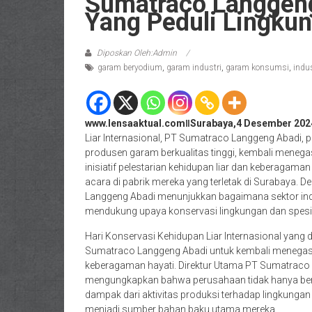
Sumatraco Langgeng
Yang Peduli Lingku
Diposkan Oleh:Admin
garam beryodium
,
garam industri
,
garam konsumsi
,
indu
www.lensaaktual.comǁSurabaya,4 Desember 202
Liar Internasional, PT Sumatraco Langgeng Abadi, p
produsen garam berkualitas tinggi, kembali meneg
inisiatif pelestarian kehidupan liar dan keberagama
acara di pabrik mereka yang terletak di Surabaya. 
Langgeng Abadi menunjukkan bagaimana sektor indu
mendukung upaya konservasi lingkungan dan spesies
Hari Konservasi Kehidupan Liar Internasional yang 
Sumatraco Langgeng Abadi untuk kembali menegas
keberagaman hayati. Direktur Utama PT Sumatraco
mengungkapkan bahwa perusahaan tidak hanya berf
dampak dari aktivitas produksi terhadap lingkungan
menjadi sumber bahan baku utama mereka.