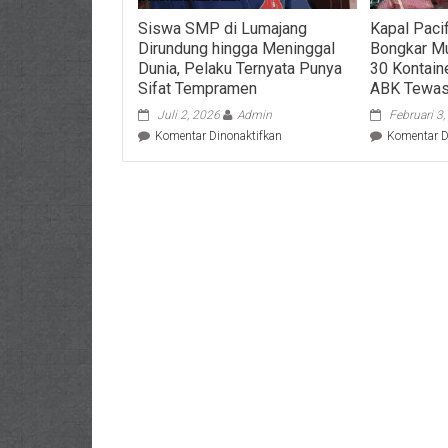
Siswa SMP di Lumajang
Kapal Pacif
Dirundung hingga Meninggal
Bongkar Mu
Dunia, Pelaku Ternyata Punya
30 Kontaine
Sifat Tempramen
ABK Tewa
Juli 2, 2026
Admin
Februari 3
pada
Komentar Dinonaktifkan
Komentar D
Siswa
SMP
di
Lumajang
Dirundung
hingga
Meninggal
Dunia,
Pelaku
Ternyata
Punya
Sifat
Tempramen