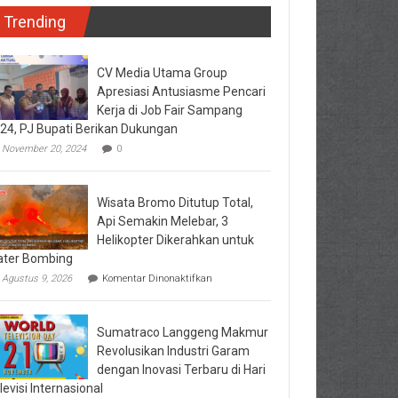
Trending
CV Media Utama Group
Apresiasi Antusiasme Pencari
Kerja di Job Fair Sampang
24, PJ Bupati Berikan Dukungan
November 20, 2024
0
Wisata Bromo Ditutup Total,
Api Semakin Melebar, 3
Helikopter Dikerahkan untuk
ter Bombing
pada
Agustus 9, 2026
Komentar Dinonaktifkan
Wisata
Bromo
Ditutup
Sumatraco Langgeng Makmur
Total,
Api
Revolusikan Industri Garam
Semakin
dengan Inovasi Terbaru di Hari
Melebar,
levisi Internasional
3