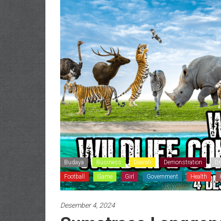
Budaya
Business
Dearah
Demonstration
Dr
Football
Game
Girl
Government
Health
Desember 4, 2024