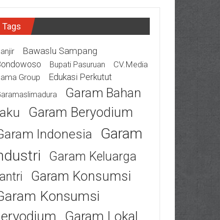
Tags
Bawaslu Sampang
anjir
Bondowoso
CV.Media
Bupati Pasuruan
Edukasi Perkutut
tama Group
Garam Bahan
aramaslimadura
Garam Beryodium
aku
Garam
Garam Indonesia
ndustri
Garam Keluarga
Garam Konsumsi
antri
Garam Konsumsi
eryodium
Garam Lokal