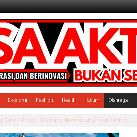
Ekonomi
Fashion
Health
Hukum
Olahraga
Tersangka Penipuan Arisan Online, Kuasa Hukum Korban Desak Penahanan