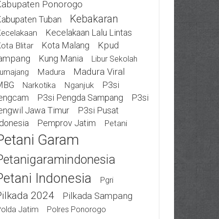
Kabupaten Ponorogo
Kebakaran
abupaten Tuban
Kecelakaan Lalu Lintas
ecelakaan
Kota Malang
Kpud
ota Blitar
ampang
Kung Mania
Libur Sekolah
Madura Viral
Madura
umajang
MBG
P3si
Nganjuk
Narkotika
engcam
P3si Pengda Sampang
P3si
engwil Jawa Timur
P3si Pusat
ndonesia
Pemprov Jatim
Petani
Petani Garam
Petanigaramindonesia
Petani Indonesia
Pgri
Pilkada 2024
Pilkada Sampang
olda Jatim
Polres Ponorogo