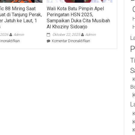
ic 88 Miring Saat
Wali Kota Batu Pimpin Apel
at di Tanjung Perak,
Peringatan HSN 2025,
H
r Jatuh ke Laut, 1
Sampaikan Duka Cita Musibah
s
Al Khoziny Sidoarjo
H
, 2026
Admin
Oktober 22, 2025
Admin
L
pada
pada
inonaktifkan
Komentar Dinonaktifkan
Kapal
Wali
P
Pacific
Kota
88
Batu
T
Miring
Pimpin
Saat
Apel
S
Bongkar
Peringatan
K
Muat
HSN
di
2025,
B
Tanjung
Sampaikan
Perak,
Duka
30
Cita
L
Kontainer
Musibah
Jatuh
Al
K
ke
Khoziny
Laut,
Sidoarjo
1
K
ABK