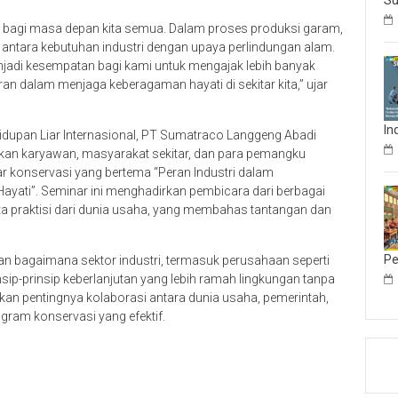
Su
g bagi masa depan kita semua. Dalam proses produksi garam,
antara kebutuhan industri dengan upaya perlindungan alam.
enjadi kesempatan bagi kami untuk mengajak lebih banyak
ran dalam menjaga keberagaman hayati di sekitar kita,” ujar
In
hidupan Liar Internasional, PT Sumatraco Langgeng Abadi
kan karyawan, masyarakat sekitar, dan para pemangku
r konservasi yang bertema “Peran Industri dalam
ayati”. Seminar ini menghadirkan pembicara dari berbagai
serta praktisi dari dunia usaha, yang membahas tantangan dan
Pe
n bagaimana sektor industri, termasuk perusahaan seperti
p-prinsip keberlanjutan yang lebih ramah lingkungan tanpa
an pentingnya kolaborasi antara dunia usaha, pemerintah,
am konservasi yang efektif.