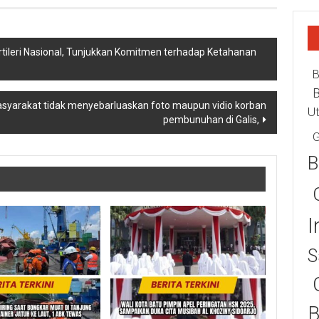
tileri Nasional, Tunjukkan Komitmen terhadap Ketahanan
B
yarakat tidak menyebarluaskan foto maupun vidio korban
U
pembunuhan di Galis,
G
B
I
S
B