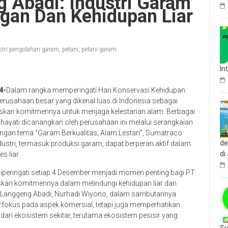
 Abadi: Industri Garam
ngan Dan Kehidupan Liar
stri pengolahan garam
,
petani
,
petani garam
In
4-
Dalam rangka memperingati Hari Konservasi Kehidupan
erusahaan besar yang dikenal luas di Indonesia sebagai
askan komitmennya untuk menjaga kelestarian alam. Berbagai
n hayati dicanangkan oleh perusahaan ini melalui serangkaian
Dengan tema “Garam Berkualitas, Alam Lestari”, Sumatraco
de
stri, termasuk produksi garam, dapat berperan aktif dalam
di
 liar.
diperingati setiap 4 Desember menjadi momen penting bagi PT
kan komitmennya dalam melindungi kehidupan liar dan
 Langgeng Abadi, Nurhadi Wiyono, dalam sambutannya
okus pada aspek komersial, tetapi juga memperhatikan
 dan ekosistem sekitar, terutama ekosistem pesisir yang