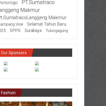
PT.Sumatraco
Ponorogo
anggeng Makmur
Pt.SumatracoLanggeng Makmur
Selamat Tahun Baru
ampang Viral
025
SPPG
Surabaya
Tulungagung
Our Sponsers
Fashion