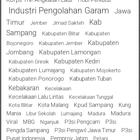
Industri Pengolahan Garam
Jawa
Kab
Timur
Jimad Sakteh
Jember
Sampang
Kabupaten Blitar
Kabupaten
Kabupaten
Bojonegoro
Kabupaten Jember
Jombang
Kabupaten Lamongan
Kabupaten Kediri
Kabupaten Gresik
Kabupaten Lumajang
Kabupaten Mojokerto
Kabupaten Ponorogo
Kabupaten Tuban
Kebakaran
Kecelakaan
Kecelakaan Lalu Lintas
Kecelakaan Tunggal
Kota Malang
Kpud Sampang
Kung
Kota Blitar
Mania
Madura
Madura
Libur Sekolah
Lumajang
Viral
MBG
P3si Pengcam
P3si
Nganjuk
Pengda Sampang
P3si Pengwil Jawa Timur
P3si
Pusat Indonesia
Pemprov Jatim
Petani