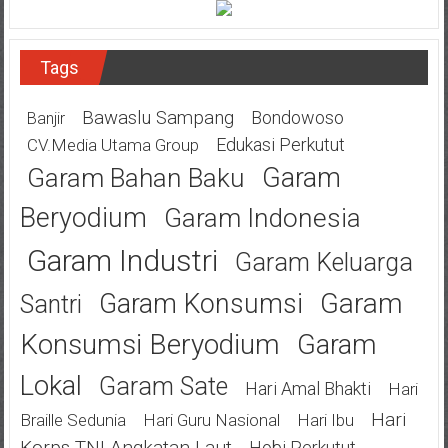
Tags
Bawaslu Sampang
Bondowoso
Banjir
Edukasi Perkutut
CV.Media Utama Group
Garam
Garam Bahan Baku
Beryodium
Garam Indonesia
Garam Industri
Garam Keluarga
Garam
Garam Konsumsi
Santri
Konsumsi Beryodium
Garam
Lokal
Garam Sate
Hari Amal Bhakti
Hari
Hari
Braille Sedunia
Hari Guru Nasional
Hari Ibu
Korps TNI Angkatan Laut
Hobi Perkutut