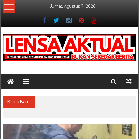
Lompat
Jumat, Agustus 7, 2026
ke
konten
Lensaaktual
Berita Baru:
Program Kampung Nelayan Merah Putih
Masuk Lamongan, Paciran & Brondong Jadi
Pusat Ekonomi Pesisir