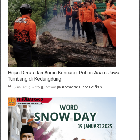
Terbakar
di
Kawasan
GKB
Gresik,
Berawal
dari
Mogok
Saat
Antar
Pesanan
Hujan Deras dan Angin Kencang, Pohon Asam Jawa
Tumbang di Kedungdung
pada
Januari 3, 2025
Admin
Komentar Dinonaktifkan
Hujan
Deras
dan
Angin
Kencang,
Pohon
Asam
Jawa
Tumbang