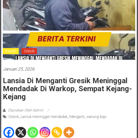
Dearah
Gresik
Januari 25, 2026
Lansia Di Menganti Gresik Meninggal
Mendadak Di Warkop, Sempat Kejang-
Kejang
Diposkan Oleh:Admin
Gresik
,
Lansia meninggal mendadak
,
Menganti
,
warung kopi