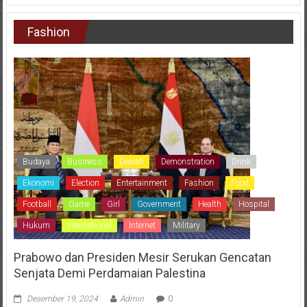
Fashion
Budaya
Business
Dearah
Demonstration
Drink
Ekonomi
Election
Entertainment
Fashion
Food
Football
Game
Girl
Government
Health
Hospital
Hukum
International
Internet
Military
Prabowo dan Presiden Mesir Serukan Gencatan
Senjata Demi Perdamaian Palestina
Desember 19, 2024
Admin
0