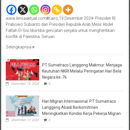
www.lensaaktual.comǁKairo,19 Desember 2024- Presiden RI
Prabowo Subianto dan Presiden Republik Arab Mesir Abdel
Fattah El-Sisi tiba-tiba gencatan senjata untuk menghentikan
konflik di Palestina. Seruan
Selengkapnya
PT Sumatraco Langgeng Makmur: Menjaga
Keutuhan NKRI Melalui Peringatan Hari Bela
Negara ke-76
Desember 19, 2024
0
Hari Migran Internasional: PT Sumatraco
Langgeng Abadi Berkomitmen
Meningkatkan Kondisi Kerja Pekerja Migran
Desember 17, 2024
0