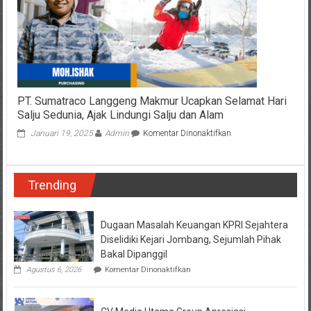
di
Kedungdung
PT. Sumatraco Langgeng Makmur Ucapkan Selamat Hari
Salju Sedunia, Ajak Lindungi Salju dan Alam
pada
Januari 19, 2025
Admin
Komentar Dinonaktifkan
PT.
Sumatraco
Langgeng
Trending
Makmur
Ucapkan
Selamat
Hari
Dugaan Masalah Keuangan KPRI Sejahtera
Salju
Diselidiki Kejari Jombang, Sejumlah Pihak
Sedunia,
Bakal Dipanggil
Ajak
pada
Agustus 6, 2026
Komentar Dinonaktifkan
Lindungi
Dugaan
Salju
Masalah
dan
Keuangan
Alam
KPRI