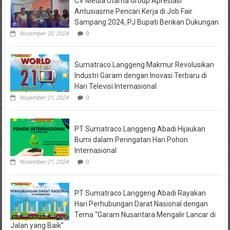
CV Media Utama Group Apresiasi
Sejahtera
Antusiasme Pencari Kerja di Job Fair
Diselidiki
Sampang 2024, PJ Bupati Berikan Dukungan
Kejari
Jombang,
November 20, 2024
0
Sejumlah
Pihak
Bakal
Sumatraco Langgeng Makmur Revolusikan
Dipanggil
Industri Garam dengan Inovasi Terbaru di
Hari Televisi Internasional
November 21, 2024
0
PT Sumatraco Langgeng Abadi Hijaukan
Bumi dalam Peringatan Hari Pohon
Internasional
November 21, 2024
0
PT Sumatraco Langgeng Abadi Rayakan
Hari Perhubungan Darat Nasional dengan
Tema “Garam Nusantara Mengalir Lancar di
Jalan yang Baik”