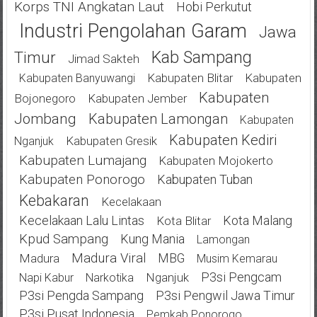
Korps TNI Angkatan Laut
Hobi Perkutut
Industri Pengolahan Garam
Jawa
Kab Sampang
Timur
Jimad Sakteh
Kabupaten Blitar
Kabupaten
Kabupaten Banyuwangi
Kabupaten
Bojonegoro
Kabupaten Jember
Jombang
Kabupaten Lamongan
Kabupaten
Kabupaten Kediri
Kabupaten Gresik
Nganjuk
Kabupaten Lumajang
Kabupaten Mojokerto
Kabupaten Ponorogo
Kabupaten Tuban
Kebakaran
Kecelakaan
Kecelakaan Lalu Lintas
Kota Malang
Kota Blitar
Kpud Sampang
Kung Mania
Lamongan
Madura Viral
MBG
Madura
Musim Kemarau
P3si Pengcam
Nganjuk
Napi Kabur
Narkotika
P3si Pengda Sampang
P3si Pengwil Jawa Timur
P3si Pusat Indonesia
Pemkab Ponorogo