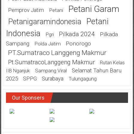
Petani Garam
Pemprov Jatim
Petani
Petani
Petanigaramindonesia
Indonesia
Pilkada 2024
Pilkada
Pgri
Ponorogo
Sampang
Polda Jatim
PT.Sumatraco Langgeng Makmur
Pt.SumatracoLanggeng Makmur
Rutan Kelas
Selamat Tahun Baru
Sampang Viral
IIB Nganjuk
2025
SPPG
Surabaya
Tulungagung
Our Sponsers