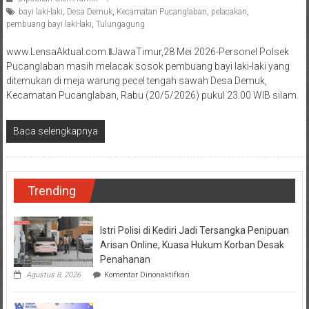
bayi laki-laki
,
Desa Demuk
,
Kecamatan Pucanglaban
,
pelacakan
,
pembuang bayi laki-laki
,
Tulungagung
www.LensaAktual.com.ǁJawaTimur,28 Mei 2026-Personel Polsek
Pucanglaban masih melacak sosok pembuang bayi laki-laki yang
ditemukan di meja warung pecel tengah sawah Desa Demuk,
Kecamatan Pucanglaban, Rabu (20/5/2026) pukul 23.00 WIB silam.
Baca selengkapnya
Trending
Istri Polisi di Kediri Jadi Tersangka Penipuan
Arisan Online, Kuasa Hukum Korban Desak
Penahanan
pada
Agustus 8, 2026
Komentar Dinonaktifkan
Istri
Polisi
di