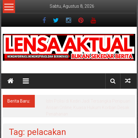
Lompat
Sabtu, Agustus 8, 2026
ke
konten
Lensaaktual
Berita Baru:
Dugaan Masalah Keuangan KPRI Sejahtera
Diselidiki Kejari Jombang, Sejumlah Pihak
Bakal Dipanggil
Tag: pelacakan