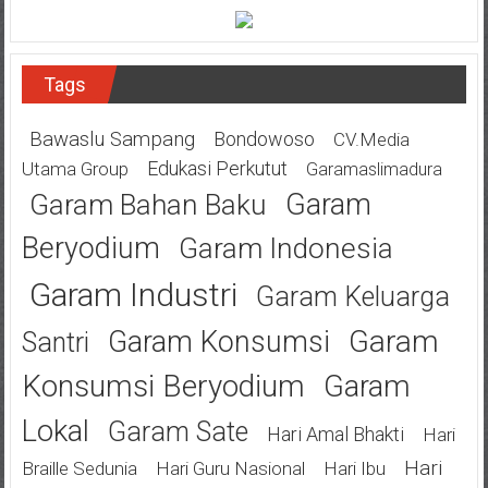
Tags
Bawaslu Sampang
Bondowoso
CV.Media
Edukasi Perkutut
Utama Group
Garamaslimadura
Garam
Garam Bahan Baku
Beryodium
Garam Indonesia
Garam Industri
Garam Keluarga
Garam
Garam Konsumsi
Santri
Konsumsi Beryodium
Garam
Lokal
Garam Sate
Hari Amal Bhakti
Hari
Hari
Braille Sedunia
Hari Guru Nasional
Hari Ibu