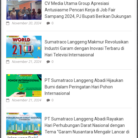
CV Media Utama Group Apresiasi
Kediri
Jadi
Antusiasme Pencari Kerja di Job Fair
Tersangka
Sampang 2024, PJ Bupati Berikan Dukungan
Penipuan
Arisan
November 20, 2024
0
Online,
Kuasa
Hukum
Sumatraco Langgeng Makmur Revolusikan
Korban
Desak
Industri Garam dengan Inovasi Terbaru di
Penahanan
Hari Televisi Internasional
November 21, 2024
0
PT Sumatraco Langgeng Abadi Hijaukan
Bumi dalam Peringatan Hari Pohon
Internasional
November 21, 2024
0
PT Sumatraco Langgeng Abadi Rayakan
Hari Perhubungan Darat Nasional dengan
Tema “Garam Nusantara Mengalir Lancar di