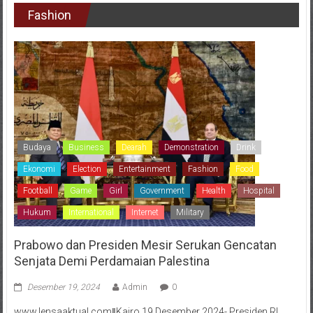
Fashion
Budaya
Business
Dearah
Demonstration
Drink
Ekonomi
Election
Entertainment
Fashion
Food
Football
Game
Girl
Government
Health
Hospital
Hukum
International
Internet
Military
Prabowo dan Presiden Mesir Serukan Gencatan
Senjata Demi Perdamaian Palestina
Desember 19, 2024
Admin
0
www.lensaaktual.comǁKairo,19 Desember 2024- Presiden RI