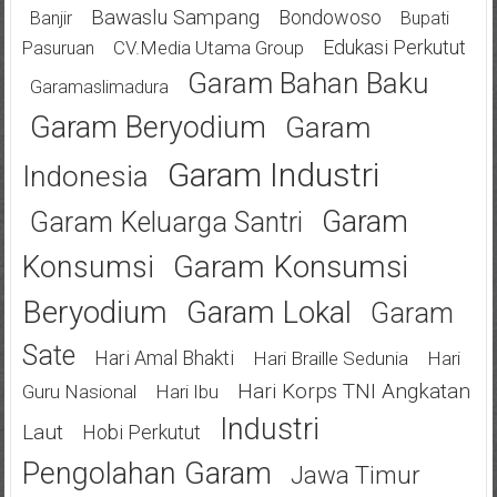
Bawaslu Sampang
Bondowoso
Banjir
Bupati
Edukasi Perkutut
CV.Media Utama Group
Pasuruan
Garam Bahan Baku
Garamaslimadura
Garam Beryodium
Garam
Garam Industri
Indonesia
Garam
Garam Keluarga Santri
Garam Konsumsi
Konsumsi
Beryodium
Garam Lokal
Garam
Sate
Hari Amal Bhakti
Hari Braille Sedunia
Hari
Hari Korps TNI Angkatan
Guru Nasional
Hari Ibu
Industri
Laut
Hobi Perkutut
Pengolahan Garam
Jawa Timur