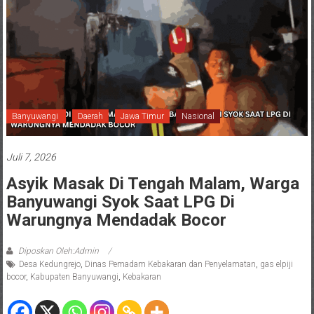
Banyuwangi
Daerah
Jawa Timur
Nasional
Juli 7, 2026
Asyik Masak Di Tengah Malam, Warga
Banyuwangi Syok Saat LPG Di
Warungnya Mendadak Bocor
Diposkan Oleh:Admin
Desa Kedungrejo
,
Dinas Pemadam Kebakaran dan Penyelamatan
,
gas elpiji
bocor
,
Kabupaten Banyuwangi
,
Kebakaran