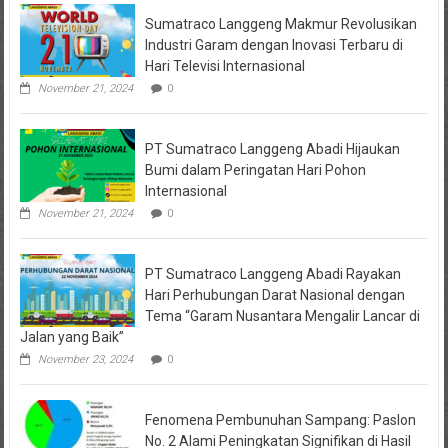
Ditutup
Sumatraco Langgeng Makmur Revolusikan
Total,
Api
Industri Garam dengan Inovasi Terbaru di
Semakin
Hari Televisi Internasional
Melebar,
3
November 21, 2024
0
Helikopter
Dikerahkan
untuk
PT Sumatraco Langgeng Abadi Hijaukan
Water
Bombing
Bumi dalam Peringatan Hari Pohon
Internasional
November 21, 2024
0
PT Sumatraco Langgeng Abadi Rayakan
Hari Perhubungan Darat Nasional dengan
Tema “Garam Nusantara Mengalir Lancar di
Jalan yang Baik”
November 23, 2024
0
Fenomena Pembunuhan Sampang: Paslon
No. 2 Alami Peningkatan Signifikan di Hasil