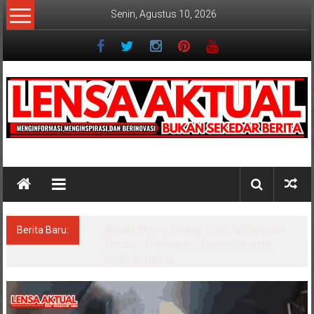
Lompat
Senin, Agustus 10, 2026
ke
konten
Lensaaktual
Berita Baru:
Istri Polisi di Kediri Jadi Tersangka Penipuan
Arisan Online, Kuasa Hukum Korban Desak
Penahanan