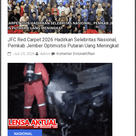
JFC Red Carpet 2026 Hadirkan Selebritas Nasional,
Pemkab Jember Optimistis Putaran Uang Meningkat
pada
Juli 25, 2026
Admin
Komentar Dinonaktifkan
JFC
Red
Carpet
2026
Hadirkan
Selebritas
Nasional,
Pemkab
Jember
Optimistis
Putaran
Uang
Meningkat