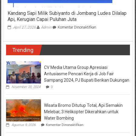
Kandang Sapi Milik Subiyanto di Jombang Ludes Dilalap
Api, Kerugian Capai Puluhan Juta
pada
April 27, 2026
Admin
Komentar Dinonaktifkan
Kandang
Sapi
Milik
Trending
Subiyanto
di
Jombang
Ludes
CV Media Utama Group Apresiasi
Dilalap
Antusiasme Pencari Kerja di Job Fair
Api,
Sampang 2024, PJ Bupati Berikan Dukungan
Kerugian
November 20, 2024
0
Capai
Puluhan
Juta
Wisata Bromo Ditutup Total, Api Semakin
Melebar, 3 Helikopter Dikerahkan untuk
Water Bombing
pada
Agustus 9, 2026
Komentar Dinonaktifkan
Wisata
Bromo