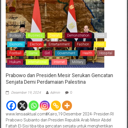
Budaya
Business
Dearah
Demonstration
Drink
Ekonomi
Election
Entertainment
Fashion
Food
Football
Game
Girl
Government
Health
Hospital
Hukum
International
Internet
Military
Prabowo dan Presiden Mesir Serukan Gencatan
Senjata Demi Perdamaian Palestina
Desember 19, 2024
Admin
0
www.lensaaktual.comǁKairo,19 Desember 2024- Presiden RI
Prabowo Subianto dan Presiden Republik Arab Mesir Abdel
Fattah El-Sisi tiba-tiba gencatan senjata untuk menghentikan