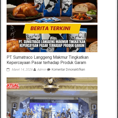
PT. Sumatraco Langgeng Makmur Tingkatkan
Kepercayaan Pasar terhadap Produk Garam
pada
Maret 14, 2026
Admin
Komentar Dinonaktifkan
PT.
Sumatraco
Langgeng
Makmur
Tingkatkan
Kepercayaan
Pasar
terhadap
Produk
Garam