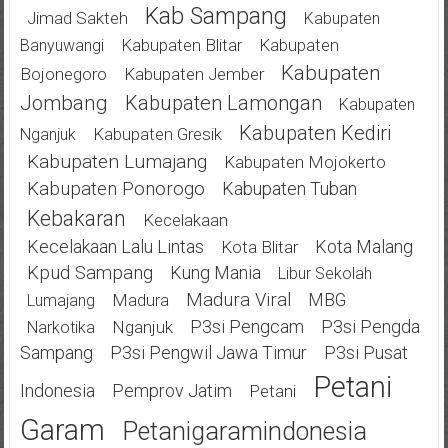
Kab Sampang
Jimad Sakteh
Kabupaten
Kabupaten Blitar
Kabupaten
Banyuwangi
Kabupaten
Bojonegoro
Kabupaten Jember
Jombang
Kabupaten Lamongan
Kabupaten
Kabupaten Kediri
Kabupaten Gresik
Nganjuk
Kabupaten Lumajang
Kabupaten Mojokerto
Kabupaten Ponorogo
Kabupaten Tuban
Kebakaran
Kecelakaan
Kecelakaan Lalu Lintas
Kota Malang
Kota Blitar
Kpud Sampang
Kung Mania
Libur Sekolah
Madura Viral
MBG
Madura
Lumajang
P3si Pengcam
P3si Pengda
Nganjuk
Narkotika
Sampang
P3si Pengwil Jawa Timur
P3si Pusat
Petani
Indonesia
Pemprov Jatim
Petani
Garam
Petanigaramindonesia