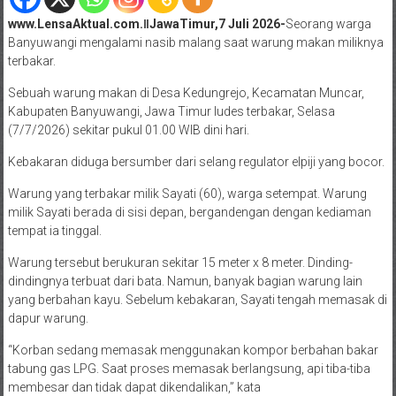
www.LensaAktual.com.ǁJawaTimur,7 Juli 2026-
Seorang warga
Banyuwangi mengalami nasib malang saat warung makan miliknya
terbakar.
Sebuah warung makan di Desa Kedungrejo, Kecamatan Muncar,
Kabupaten Banyuwangi, Jawa Timur ludes terbakar, Selasa
(7/7/2026) sekitar pukul 01.00 WIB dini hari.
Kebakaran diduga bersumber dari selang regulator elpiji yang bocor.
Warung yang terbakar milik Sayati (60), warga setempat. Warung
milik Sayati berada di sisi depan, bergandengan dengan kediaman
tempat ia tinggal.
Warung tersebut berukuran sekitar 15 meter x 8 meter. Dinding-
dindingnya terbuat dari bata. Namun, banyak bagian warung lain
yang berbahan kayu. Sebelum kebakaran, Sayati tengah memasak di
dapur warung.
“Korban sedang memasak menggunakan kompor berbahan bakar
tabung gas LPG. Saat proses memasak berlangsung, api tiba-tiba
membesar dan tidak dapat dikendalikan,” kata