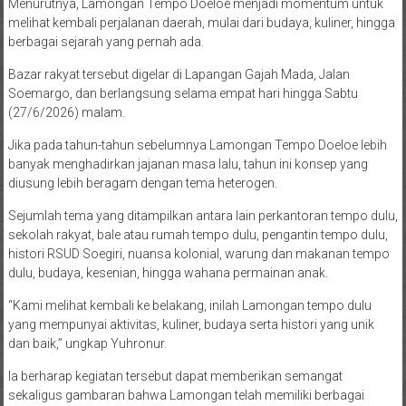
Menurutnya, Lamongan Tempo Doeloe menjadi momentum untuk
melihat kembali perjalanan daerah, mulai dari budaya, kuliner, hingga
berbagai sejarah yang pernah ada.
Bazar rakyat tersebut digelar di Lapangan Gajah Mada, Jalan
Soemargo, dan berlangsung selama empat hari hingga Sabtu
(27/6/2026) malam.
Jika pada tahun-tahun sebelumnya Lamongan Tempo Doeloe lebih
banyak menghadirkan jajanan masa lalu, tahun ini konsep yang
diusung lebih beragam dengan tema heterogen.
Sejumlah tema yang ditampilkan antara lain perkantoran tempo dulu,
sekolah rakyat, bale atau rumah tempo dulu, pengantin tempo dulu,
histori RSUD Soegiri, nuansa kolonial, warung dan makanan tempo
dulu, budaya, kesenian, hingga wahana permainan anak.
“Kami melihat kembali ke belakang, inilah Lamongan tempo dulu
yang mempunyai aktivitas, kuliner, budaya serta histori yang unik
dan baik,” ungkap Yuhronur.
Ia berharap kegiatan tersebut dapat memberikan semangat
sekaligus gambaran bahwa Lamongan telah memiliki berbagai