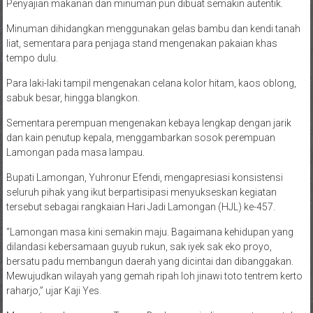
Penyajian makanan dan minuman pun dibuat semakin autentik.
Minuman dihidangkan menggunakan gelas bambu dan kendi tanah
liat, sementara para penjaga stand mengenakan pakaian khas
tempo dulu.
Para laki-laki tampil mengenakan celana kolor hitam, kaos oblong,
sabuk besar, hingga blangkon.
Sementara perempuan mengenakan kebaya lengkap dengan jarik
dan kain penutup kepala, menggambarkan sosok perempuan
Lamongan pada masa lampau.
Bupati Lamongan, Yuhronur Efendi, mengapresiasi konsistensi
seluruh pihak yang ikut berpartisipasi menyukseskan kegiatan
tersebut sebagai rangkaian Hari Jadi Lamongan (HJL) ke-457.
“Lamongan masa kini semakin maju. Bagaimana kehidupan yang
dilandasi kebersamaan guyub rukun, sak iyek sak eko proyo,
bersatu padu membangun daerah yang dicintai dan dibanggakan.
Mewujudkan wilayah yang gemah ripah loh jinawi toto tentrem kerto
raharjo,” ujar Kaji Yes.