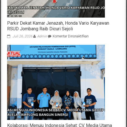
Parkir Dekat Kamar Jenazah, Honda Vario Karyawan
RSUD Jombang Raib Dicuri Sejoli
pada
Juli 26, 2026
Admin
Komentar Dinonaktifkan
Parkir
Dekat
Kamar
Jenazah,
Honda
Vario
Karyawan
RSUD
Jombang
Raib
Dicuri
Sejoli
Kolaborasi Menuju Indonesia Sehat: CV. Media Utama