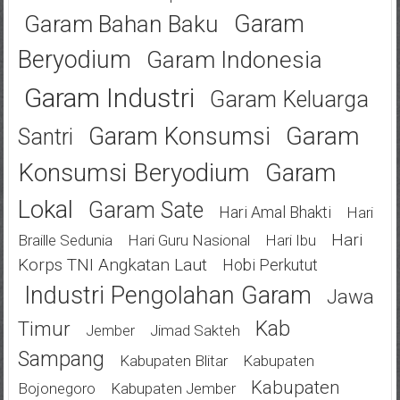
Garam
Garam Bahan Baku
Beryodium
Garam Indonesia
Garam Industri
Garam Keluarga
Garam
Garam Konsumsi
Santri
Konsumsi Beryodium
Garam
Lokal
Garam Sate
Hari Amal Bhakti
Hari
Hari
Braille Sedunia
Hari Guru Nasional
Hari Ibu
Korps TNI Angkatan Laut
Hobi Perkutut
Industri Pengolahan Garam
Jawa
Kab
Timur
Jimad Sakteh
Jember
Sampang
Kabupaten Blitar
Kabupaten
Kabupaten
Bojonegoro
Kabupaten Jember