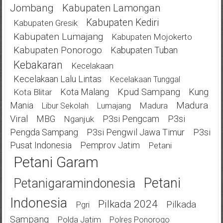
Jombang
Kabupaten Lamongan
Kabupaten Kediri
Kabupaten Gresik
Kabupaten Lumajang
Kabupaten Mojokerto
Kabupaten Ponorogo
Kabupaten Tuban
Kebakaran
Kecelakaan
Kecelakaan Lalu Lintas
Kecelakaan Tunggal
Kota Malang
Kpud Sampang
Kung
Kota Blitar
Mania
Madura
Madura
Libur Sekolah
Lumajang
Viral
MBG
P3si Pengcam
P3si
Nganjuk
Pengda Sampang
P3si Pengwil Jawa Timur
P3si
Pusat Indonesia
Pemprov Jatim
Petani
Petani Garam
Petani
Petanigaramindonesia
Indonesia
Pilkada 2024
Pilkada
Pgri
Sampang
Polda Jatim
Polres Ponorogo