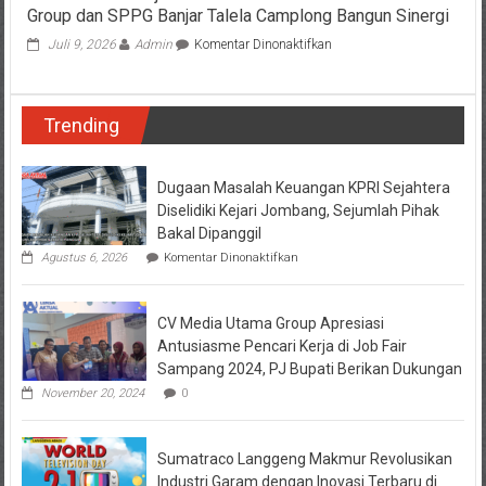
Group dan SPPG Banjar Talela Camplong Bangun Sinergi
pada
Juli 9, 2026
Admin
Komentar Dinonaktifkan
Kolaborasi
Menuju
Indonesia
Trending
Sehat:
CV.
Media
Utama
Dugaan Masalah Keuangan KPRI Sejahtera
Group
Diselidiki Kejari Jombang, Sejumlah Pihak
dan
Bakal Dipanggil
SPPG
pada
Agustus 6, 2026
Komentar Dinonaktifkan
Banjar
Dugaan
Talela
Masalah
Camplong
Keuangan
Bangun
CV Media Utama Group Apresiasi
KPRI
Sinergi
Sejahtera
Antusiasme Pencari Kerja di Job Fair
Diselidiki
Sampang 2024, PJ Bupati Berikan Dukungan
Kejari
Jombang,
November 20, 2024
0
Sejumlah
Pihak
Bakal
Sumatraco Langgeng Makmur Revolusikan
Dipanggil
Industri Garam dengan Inovasi Terbaru di