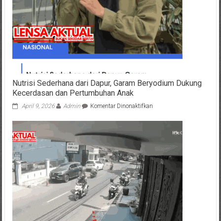
Nutrisi Sederhana dari Dapur, Garam Beryodium Dukung
Kecerdasan dan Pertumbuhan Anak
pada
April 9, 2026
Admin
Komentar Dinonaktifkan
Nutrisi
Sederhana
dari
Dapur,
Garam
Beryodium
Dukung
Kecerdasan
dan
Pertumbuhan
Anak