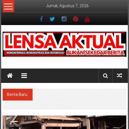
Lompat
Jumat, Agustus 7, 2026
ke
konten
Lensaaktual
Berita Baru:
Program Kampung Nelayan Merah Putih
Masuk Lamongan, Paciran & Brondong Jadi
Pusat Ekonomi Pesisir