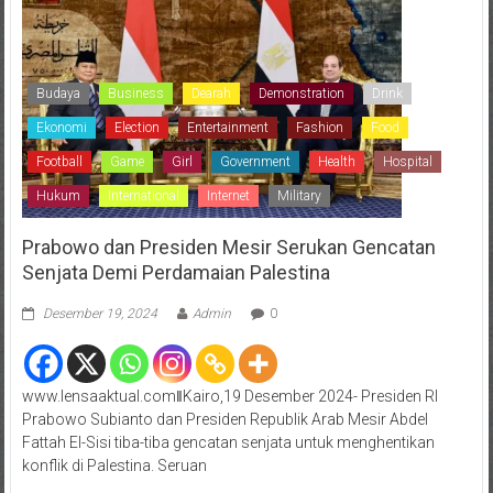
Budaya
Business
Dearah
Demonstration
Drink
Ekonomi
Election
Entertainment
Fashion
Food
Football
Game
Girl
Government
Health
Hospital
Hukum
International
Internet
Military
Prabowo dan Presiden Mesir Serukan Gencatan
Senjata Demi Perdamaian Palestina
Desember 19, 2024
Admin
0
www.lensaaktual.comǁKairo,19 Desember 2024- Presiden RI
Prabowo Subianto dan Presiden Republik Arab Mesir Abdel
Fattah El-Sisi tiba-tiba gencatan senjata untuk menghentikan
konflik di Palestina. Seruan