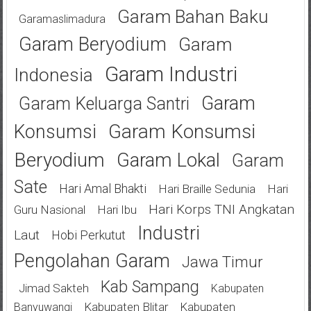
Garam Bahan Baku
Garamaslimadura
Garam Beryodium
Garam
Garam Industri
Indonesia
Garam
Garam Keluarga Santri
Garam Konsumsi
Konsumsi
Beryodium
Garam Lokal
Garam
Sate
Hari Amal Bhakti
Hari Braille Sedunia
Hari
Hari Korps TNI Angkatan
Guru Nasional
Hari Ibu
Industri
Laut
Hobi Perkutut
Pengolahan Garam
Jawa Timur
Kab Sampang
Jimad Sakteh
Kabupaten
Kabupaten Blitar
Kabupaten
Banyuwangi