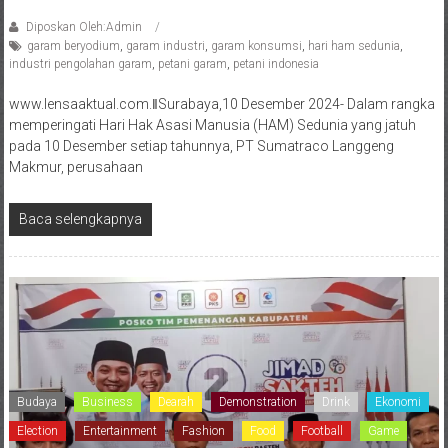
Diposkan Oleh:Admin
garam beryodium
,
garam industri
,
garam konsumsi
,
hari ham sedunia
,
industri pengolahan garam
,
petani garam
,
petani indonesia
www.lensaaktual.com.ǁSurabaya,10 Desember 2024- Dalam rangka
memperingati Hari Hak Asasi Manusia (HAM) Sedunia yang jatuh
pada 10 Desember setiap tahunnya, PT Sumatraco Langgeng
Makmur, perusahaan
Baca selengkapnya
Budaya
Business
Dearah
Demonstration
Drink
Ekonomi
Election
Entertainment
Fashion
Food
Football
Game