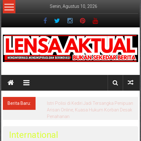
Lompat
Senin, Agustus 10, 2026
ke
konten
Lensaaktual
Berita Baru:
Istri Polisi di Kediri Jadi Tersangka Penipuan
Arisan Online, Kuasa Hukum Korban Desak
Penahanan
International