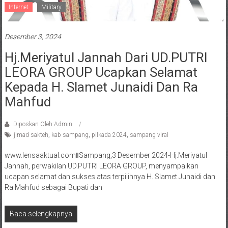
Internet
Military
Desember 3, 2024
Hj.Meriyatul Jannah Dari UD.PUTRI
LEORA GROUP Ucapkan Selamat
Kepada H. Slamet Junaidi Dan Ra
Mahfud
Diposkan Oleh:Admin
jimad sakteh
,
kab sampang
,
pilkada 2024
,
sampang viral
www.lensaaktual.comǁSampang,3 Desember 2024-Hj.Meriyatul
Jannah, perwakilan UD.PUTRI LEORA GROUP, menyampaikan
ucapan selamat dan sukses atas terpilihnya H. Slamet Junaidi dan
Ra Mahfud sebagai Bupati dan
Baca selengkapnya