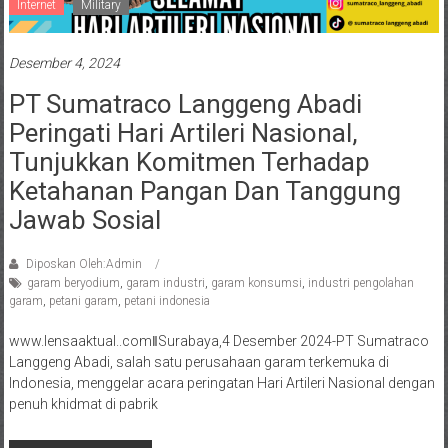
Internet
Military
Desember 4, 2024
PT Sumatraco Langgeng Abadi
Peringati Hari Artileri Nasional,
Tunjukkan Komitmen Terhadap
Ketahanan Pangan Dan Tanggung
Jawab Sosial
Diposkan Oleh:Admin
garam beryodium
,
garam industri
,
garam konsumsi
,
industri pengolahan
garam
,
petani garam
,
petani indonesia
www.lensaaktual..comǁSurabaya,4 Desember 2024-PT Sumatraco
Langgeng Abadi, salah satu perusahaan garam terkemuka di
Indonesia, menggelar acara peringatan Hari Artileri Nasional dengan
penuh khidmat di pabrik