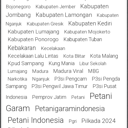
Kabupaten
Bojonegoro
Kabupaten Jember
Jombang
Kabupaten Lamongan
Kabupaten
Kabupaten Kediri
Kabupaten Gresik
Nganjuk
Kabupaten Lumajang
Kabupaten Mojokerto
Kabupaten Ponorogo
Kabupaten Tuban
Kebakaran
Kecelakaan
Kecelakaan Lalu Lintas
Kota Malang
Kota Blitar
Kpud Sampang
Kung Mania
Libur Sekolah
Madura Viral
MBG
Madura
Lumajang
P3si Pengcam
P3si Pengda
Nganjuk
Narkotika
Sampang
P3si Pengwil Jawa Timur
P3si Pusat
Petani
Indonesia
Pemprov Jatim
Petani
Garam
Petanigaramindonesia
Petani Indonesia
Pilkada 2024
Pgri