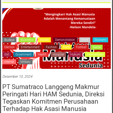
Budaya
Business
Dearah
Demonstration
Drink
Ekonomi
Election
Entertainment
Fashion
Food
Football
Game
Girl
Government
Health
Hospital
Hukum
International
Internet
Military
Desember 10, 2024
PT Sumatraco Langgeng Makmur
Peringati Hari HAM Sedunia, Direksi
Tegaskan Komitmen Perusahaan
Terhadap Hak Asasi Manusia