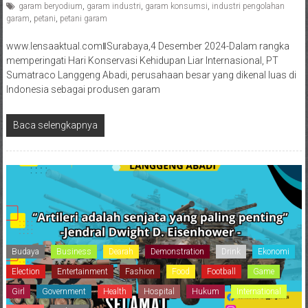
garam beryodium
,
garam industri
,
garam konsumsi
,
industri pengolahan
garam
,
petani
,
petani garam
www.lensaaktual.comǁSurabaya,4 Desember 2024-Dalam rangka
memperingati Hari Konservasi Kehidupan Liar Internasional, PT
Sumatraco Langgeng Abadi, perusahaan besar yang dikenal luas di
Indonesia sebagai produsen garam
Baca selengkapnya
Budaya
Business
Dearah
Demonstration
Drink
Ekonomi
Election
Entertainment
Fashion
Food
Football
Game
Girl
Government
Health
Hospital
Hukum
International