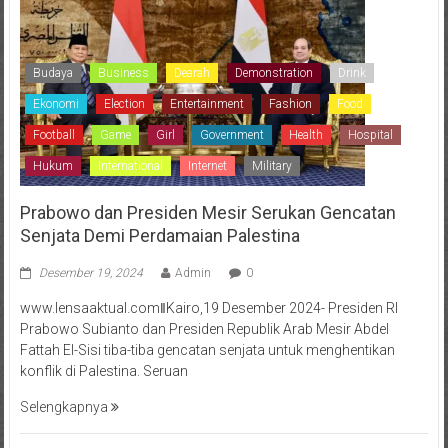
Budaya
Business
Dearah
Demonstration
Drink
Ekonomi
Election
Entertainment
Fashion
Food
Football
Game
Girl
Government
Health
Hospital
Hukum
International
Internet
Military
Prabowo dan Presiden Mesir Serukan Gencatan
Senjata Demi Perdamaian Palestina
Desember 19, 2024
Admin
0
www.lensaaktual.comǁKairo,19 Desember 2024- Presiden RI
Prabowo Subianto dan Presiden Republik Arab Mesir Abdel
Fattah El-Sisi tiba-tiba gencatan senjata untuk menghentikan
konflik di Palestina. Seruan
Selengkapnya