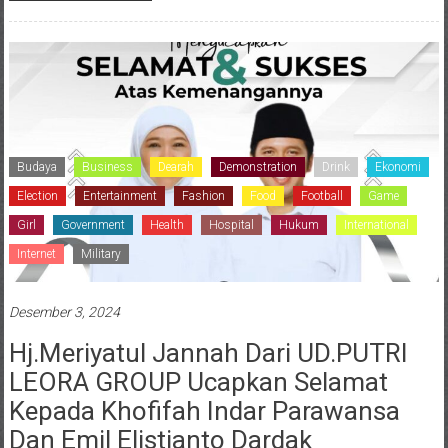
Budaya
Business
Dearah
Demonstration
Drink
Ekonomi
Election
Entertainment
Fashion
Food
Football
Game
Girl
Government
Health
Hospital
Hukum
International
Internet
Military
Desember 3, 2024
Hj.Meriyatul Jannah Dari UD.PUTRI
LEORA GROUP Ucapkan Selamat
Kepada Khofifah Indar Parawansa
Dan Emil Elistianto Dardak