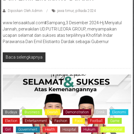
Diposkan Oleh:Admin
jawa timur
,
pilkada 2024
www.lensaaktual.comǁSampang,3 Desember 2024-Hj.Meriyatul
Jannah, perwakilan UD.PUTRI LEORA GROUP, menyampaikan
ucapan selamat dan sukses atas terpilihnya Khofifah Indar
Parawansa Dan Emil Elistianto Dardak sebagai Gubernur
Baca selengkapnya
Budaya
Business
Dearah
Demonstration
Drink
Ekonomi
Election
Entertainment
Fashion
Food
Football
Game
Girl
Government
Health
Hospital
Hukum
International