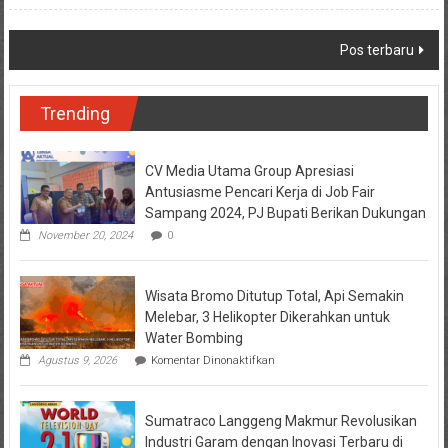
Navigasi
Pos terbaru
pos
Trending
CV Media Utama Group Apresiasi
Antusiasme Pencari Kerja di Job Fair
Sampang 2024, PJ Bupati Berikan Dukungan
November 20, 2024
0
Wisata Bromo Ditutup Total, Api Semakin
Melebar, 3 Helikopter Dikerahkan untuk
Water Bombing
pada
Agustus 9, 2026
Komentar Dinonaktifkan
Wisata
Bromo
Ditutup
Sumatraco Langgeng Makmur Revolusikan
Total,
Api
Industri Garam dengan Inovasi Terbaru di