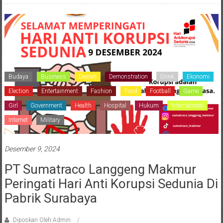
Budaya
Business
Dearah
Demonstration
Drink
Ekonomi
Election
Entertainment
Fashion
Food
Football
Game
Girl
Government
Health
Hospital
Hukum
International
Internet
Military
Desember 9, 2024
PT Sumatraco Langgeng Makmur
Peringati Hari Anti Korupsi Sedunia Di
Pabrik Surabaya
Diposkan Oleh:Admin