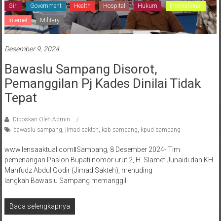
Girl
Government
Health
Hospital
Hukum
International
Internet
Military
Desember 9, 2024
Bawaslu Sampang Disorot,
Pemanggilan Pj Kades Dinilai Tidak
Tepat
Diposkan Oleh:Admin
bawaslu sampang
,
jimad sakteh
,
kab sampang
,
kpud sampang
www.lensaaktual.comǁSampang, 8 Desember 2024- Tim
pemenangan Paslon Bupati nomor urut 2, H. Slamet Junaidi dan KH.
Mahfudz Abdul Qodir (Jimad Sakteh), menuding
langkah Bawaslu Sampang memanggil
Baca selengkapnya