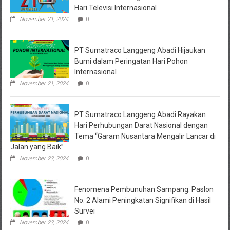
Semakin
Hari Televisi Internasional
Melebar,
3
November 21, 2024
0
Helikopter
Dikerahkan
untuk
PT Sumatraco Langgeng Abadi Hijaukan
Water
Bombing
Bumi dalam Peringatan Hari Pohon
Internasional
November 21, 2024
0
PT Sumatraco Langgeng Abadi Rayakan
Hari Perhubungan Darat Nasional dengan
Tema “Garam Nusantara Mengalir Lancar di
Jalan yang Baik”
November 23, 2024
0
Fenomena Pembunuhan Sampang: Paslon
No. 2 Alami Peningkatan Signifikan di Hasil
Survei
November 23, 2024
0