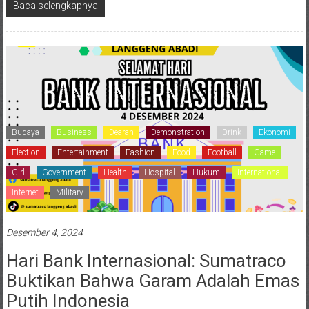
Baca selengkapnya
Budaya
Business
Dearah
Demonstration
Drink
Ekonomi
Election
Entertainment
Fashion
Food
Football
Game
Girl
Government
Health
Hospital
Hukum
International
Internet
Military
Desember 4, 2024
Hari Bank Internasional: Sumatraco
Buktikan Bahwa Garam Adalah Emas
Putih Indonesia