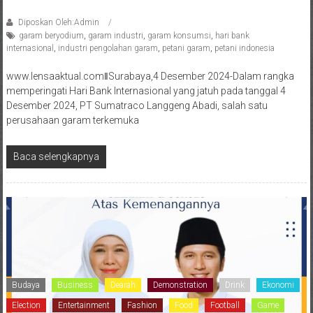
Diposkan Oleh:Admin
garam beryodium
,
garam industri
,
garam konsumsi
,
hari bank
internasional
,
industri pengolahan garam
,
petani garam
,
petani indonesia
www.lensaaktual.comǁSurabaya,4 Desember 2024-Dalam rangka
memperingati Hari Bank Internasional yang jatuh pada tanggal 4
Desember 2024, PT Sumatraco Langgeng Abadi, salah satu
perusahaan garam terkemuka
Baca selengkapnya
Budaya
Business
Dearah
Demonstration
Drink
Ekonomi
Election
Entertainment
Fashion
Food
Football
Game