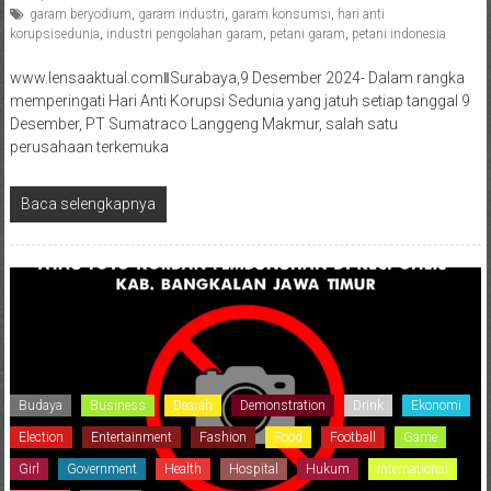
garam beryodium
,
garam industri
,
garam konsumsi
,
hari anti
korupsisedunia
,
industri pengolahan garam
,
petani garam
,
petani indonesia
www.lensaaktual.comǁSurabaya,9 Desember 2024- Dalam rangka
memperingati Hari Anti Korupsi Sedunia yang jatuh setiap tanggal 9
Desember, PT Sumatraco Langgeng Makmur, salah satu
perusahaan terkemuka
Baca selengkapnya
Budaya
Business
Dearah
Demonstration
Drink
Ekonomi
Election
Entertainment
Fashion
Food
Football
Game
Girl
Government
Health
Hospital
Hukum
International