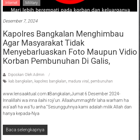
Internet
Military
Desember 7, 2024
Kapolres Bangkalan Menghimbau
Agar Masyarakat Tidak
Menyebarluaskan Foto Maupun Vidio
Korban Pembunuhan Di Galis,
Diposkan Oleh:Admin
kab.bangkalan
,
kapolres bangkalan
,
madura viral
,
pembunuhan
www.lensaaktual.com.ǁBangkalan,Jumat 6 Desember 2024-
Innalillahi wa inna ilaihi roji’un. Allaahummaghfir laha warham ha
wa’aafi ha wa’fu anha.”Sesungguhnya kami adalah milik Allah dan
hanya kepada-Nya
Baca selengkapnya