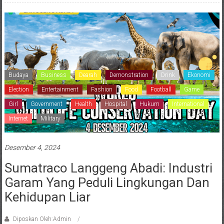
Budaya
Business
Dearah
Demonstration
Drink
Ekonomi
Election
Entertainment
Fashion
Food
Football
Game
Girl
Government
Health
Hospital
Hukum
International
Internet
Military
Desember 4, 2024
Sumatraco Langgeng Abadi: Industri
Garam Yang Peduli Lingkungan Dan
Kehidupan Liar
Diposkan Oleh:Admin