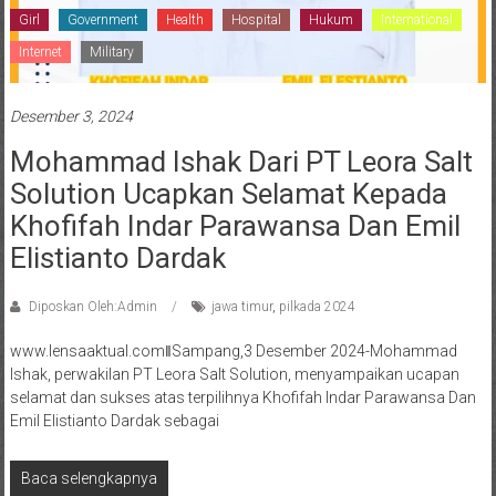
Girl
Government
Health
Hospital
Hukum
International
Internet
Military
Desember 3, 2024
Mohammad Ishak Dari PT Leora Salt
Solution Ucapkan Selamat Kepada
Khofifah Indar Parawansa Dan Emil
Elistianto Dardak
Diposkan Oleh:Admin
jawa timur
,
pilkada 2024
www.lensaaktual.comǁSampang,3 Desember 2024-Mohammad
Ishak, perwakilan PT Leora Salt Solution, menyampaikan ucapan
selamat dan sukses atas terpilihnya Khofifah Indar Parawansa Dan
Emil Elistianto Dardak sebagai
Baca selengkapnya