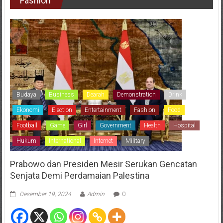
Fashion
Budaya
Business
Dearah
Demonstration
Drink
Ekonomi
Election
Entertainment
Fashion
Food
Football
Game
Girl
Government
Health
Hospital
Hukum
International
Internet
Military
Prabowo dan Presiden Mesir Serukan Gencatan
Senjata Demi Perdamaian Palestina
Desember 19, 2024
Admin
0