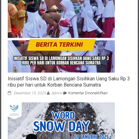
Inisiatif Siswa SD di Lamongan Sisihkan Uang Saku Rp 3
ribu per hari untuk Korban Bencana Sumatra
pada
Desember 15, 2025
Admin
Komentar Dinonaktifkan
Inisiatif
Siswa
SD
di
Lamongan
Sisihkan
Uang
Saku