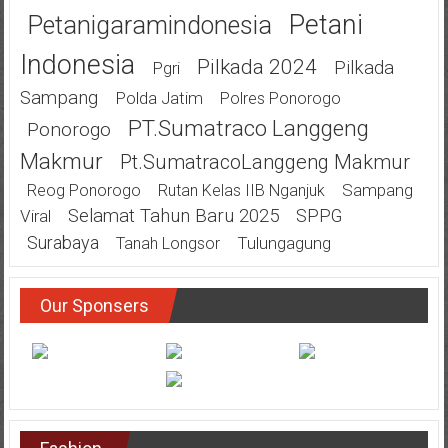
Petani
Petanigaramindonesia
Indonesia
Pilkada 2024
Pilkada
Pgri
Sampang
Polda Jatim
Polres Ponorogo
PT.Sumatraco Langgeng
Ponorogo
Makmur
Pt.SumatracoLanggeng Makmur
Sampang
Reog Ponorogo
Rutan Kelas IIB Nganjuk
Selamat Tahun Baru 2025
SPPG
Viral
Surabaya
Tulungagung
Tanah Longsor
Our Sponsers