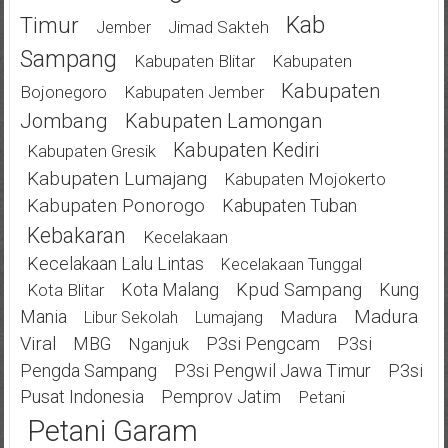
Kab
Timur
Jimad Sakteh
Jember
Sampang
Kabupaten Blitar
Kabupaten
Kabupaten
Bojonegoro
Kabupaten Jember
Jombang
Kabupaten Lamongan
Kabupaten Kediri
Kabupaten Gresik
Kabupaten Lumajang
Kabupaten Mojokerto
Kabupaten Ponorogo
Kabupaten Tuban
Kebakaran
Kecelakaan
Kecelakaan Lalu Lintas
Kecelakaan Tunggal
Kota Malang
Kpud Sampang
Kung
Kota Blitar
Mania
Madura
Madura
Libur Sekolah
Lumajang
Viral
MBG
P3si Pengcam
P3si
Nganjuk
Pengda Sampang
P3si Pengwil Jawa Timur
P3si
Pusat Indonesia
Pemprov Jatim
Petani
Petani Garam