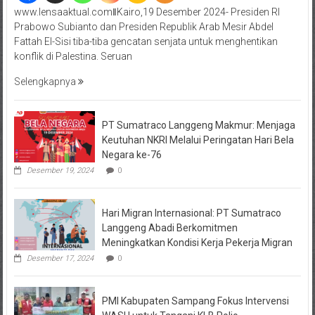
www.lensaaktual.comǁKairo,19 Desember 2024- Presiden RI
Prabowo Subianto dan Presiden Republik Arab Mesir Abdel
Fattah El-Sisi tiba-tiba gencatan senjata untuk menghentikan
konflik di Palestina. Seruan
Selengkapnya
PT Sumatraco Langgeng Makmur: Menjaga
Keutuhan NKRI Melalui Peringatan Hari Bela
Negara ke-76
Desember 19, 2024
0
Hari Migran Internasional: PT Sumatraco
Langgeng Abadi Berkomitmen
Meningkatkan Kondisi Kerja Pekerja Migran
Desember 17, 2024
0
PMI Kabupaten Sampang Fokus Intervensi