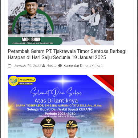
Rp
3
ribu
per
hari
untuk
Korban
Bencana
Sumatra
Petambak Garam PT. Tjakrawala Timor Sentosa Berbagi
Harapan di Hari Salju Sedunia 19 Januari 2025
pada
Januari 19, 2025
Admin
Komentar Dinonaktifkan
Petambak
Garam
PT.
Tjakrawala
Timor
Sentosa
Berbagi
Harapan
di
Hari
Salju
Sedunia
19