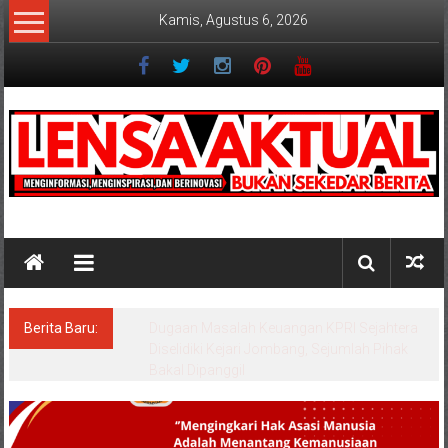
Lompat
Kamis, Agustus 6, 2026
ke
konten
Lensaaktual
Berita Baru:
Program Kampung Nelayan Merah Putih
Masuk Lamongan, Paciran & Brondong Jadi
Pusat Ekonomi Pesisir