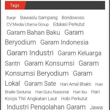
Tags
Bawaslu Sampang
Bondowoso
Banjir
Edukasi Perkutut
CV.Media Utama Group
Garam
Garam Bahan Baku
Beryodium
Garam Indonesia
Garam Industri
Garam Keluarga
Garam
Garam Konsumsi
Santri
Konsumsi Beryodium
Garam
Lokal
Garam Sate
Hari Amal Bhakti
Hari
Hari
Braille Sedunia
Hari Guru Nasional
Hari Ibu
Korps TNI Angkatan Laut
Hobi Perkutut
Industri Pengolahan Garam
Jawa