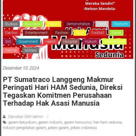
Budaya
Business
Dearah
Demonstration
Drink
Ekonomi
Election
Entertainment
Fashion
Food
Football
Game
Girl
Government
Health
Hospital
Hukum
International
Internet
Military
Desember 10, 2024
PT Sumatraco Langgeng Makmur
Peringati Hari HAM Sedunia, Direksi
Tegaskan Komitmen Perusahaan
Terhadap Hak Asasi Manusia
Diposkan Oleh:Admin
garam beryodium
,
garam industri
,
garam konsumsi
,
hari ham sedunia
,
industri pengolahan garam
,
petani garam
,
petani indonesia