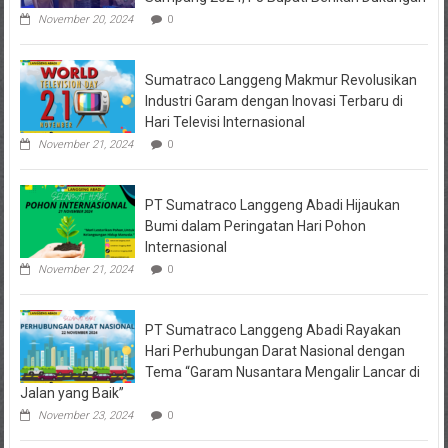
Kejari
Lebih
Jombang,
November 20, 2024
0
Baik
Sejumlah
Pihak
Bakal
Sumatraco Langgeng Makmur Revolusikan
Dipanggil
Industri Garam dengan Inovasi Terbaru di
Hari Televisi Internasional
November 21, 2024
0
PT Sumatraco Langgeng Abadi Hijaukan
Bumi dalam Peringatan Hari Pohon
Internasional
November 21, 2024
0
PT Sumatraco Langgeng Abadi Rayakan
Hari Perhubungan Darat Nasional dengan
Tema “Garam Nusantara Mengalir Lancar di
Jalan yang Baik”
November 23, 2024
0