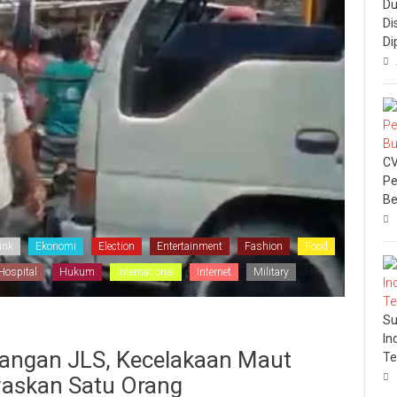
Du
Di
Di
CV
Pe
Be
ink
Ekonomi
Election
Entertainment
Fashion
Food
Hospital
Hukum
International
Internet
Military
Su
In
mpangan JLS, Kecelakaan Maut
Te
waskan Satu Orang