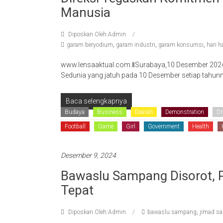
Manusia
Diposkan Oleh:Admin
garam beryodium
,
garam industri
,
garam konsumsi
,
hari 
www.lensaaktual.com.ǁSurabaya,10 Desember 2024
Sedunia yang jatuh pada 10 Desember setiap tahu
Baca selengkapnya
Budaya
Business
Dearah
Demonstration
Dr
Football
Game
Girl
Government
Health
Desember 9, 2024
Bawaslu Sampang Disorot, P
Tepat
Diposkan Oleh:Admin
bawaslu sampang
,
jimad sa