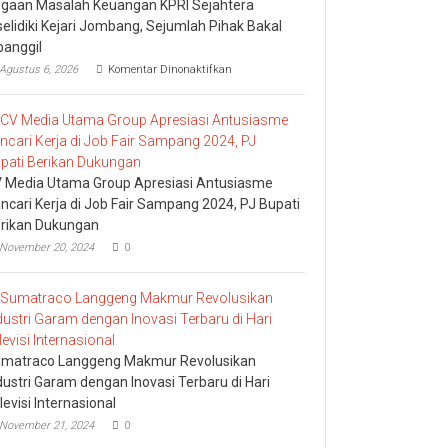
gaan Masalah Keuangan KPRI Sejahtera
selidiki Kejari Jombang, Sejumlah Pihak Bakal
panggil
pada
Agustus 6, 2026
Komentar Dinonaktifkan
Dugaan
Masalah
Keuangan
KPRI
Sejahtera
Diselidiki
Kejari
 Media Utama Group Apresiasi Antusiasme
Jombang,
ncari Kerja di Job Fair Sampang 2024, PJ Bupati
Sejumlah
rikan Dukungan
Pihak
Bakal
November 20, 2024
0
Dipanggil
matraco Langgeng Makmur Revolusikan
dustri Garam dengan Inovasi Terbaru di Hari
levisi Internasional
November 21, 2024
0