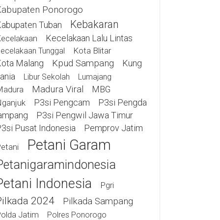
Kabupaten Ponorogo
Kebakaran
abupaten Tuban
Kecelakaan Lalu Lintas
ecelakaan
Kota Blitar
ecelakaan Tunggal
ota Malang
Kpud Sampang
Kung
ania
Libur Sekolah
Lumajang
Madura Viral
MBG
Madura
P3si Pengcam
P3si Pengda
ganjuk
ampang
P3si Pengwil Jawa Timur
3si Pusat Indonesia
Pemprov Jatim
Petani Garam
etani
Petanigaramindonesia
Petani Indonesia
Pgri
Pilkada 2024
Pilkada Sampang
olda Jatim
Polres Ponorogo