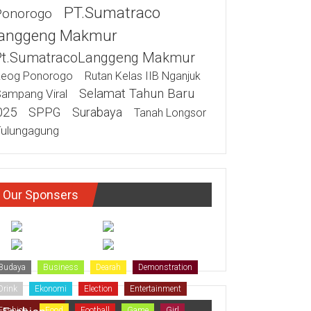
PT.Sumatraco
Ponorogo
anggeng Makmur
Pt.SumatracoLanggeng Makmur
eog Ponorogo
Rutan Kelas IIB Nganjuk
Selamat Tahun Baru
ampang Viral
025
SPPG
Surabaya
Tanah Longsor
ulungagung
Our Sponsers
Budaya
Business
Dearah
Demonstration
Drink
Ekonomi
Election
Entertainment
Fashion
Food
Football
Game
Girl