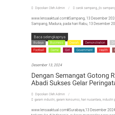
Diposkan Oleh:Admin
carok sampang
,
jls sampan
www.lensaaktual.comǁSampang, 13 Desember 2024- Ke
Sampang, Madura, pada hari Rabu, 13 Desember 202
Baca selengkapnya
Budaya
Business
Dearah
Demonstration
Dr
Football
Game
Girl
Government
Health
Desember 13, 2024
Dengan Semangat Gotong R
Abadi Sukses Gelar Peringat
Diposkan Oleh:Admin
garam industri
,
garam konsumsi
,
hari nusantara
,
industri
www.lensaaktual.comǁSurabaya,13 Desember 2024