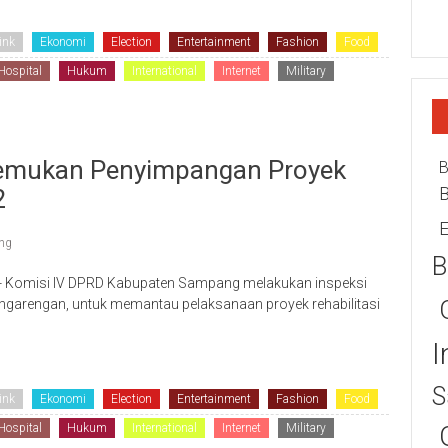
ink
Ekonomi
Election
Entertainment
Fashion
Food
Hospital
Hukum
International
Internet
Military
emukan Penyimpangan Proyek
B
2
E
ng
B
 Komisi IV DPRD Kabupaten Sampang melakukan inspeksi
garengan, untuk memantau pelaksanaan proyek rehabilitasi
I
S
ink
Ekonomi
Election
Entertainment
Fashion
Food
Hospital
Hukum
International
Internet
Military