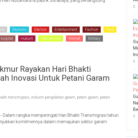
 Hari Nusantara di pabrik Surabaya, yang berlangsung
ink
Ekonomi
Election
Entertainment
Fashion
Food
Hospital
Hukum
International
Internet
Military
Su
Me
In
mur Rayakan Hari Bhakti
ah Inovasi Untuk Petani Garam
Gu
hakti transmigrasi
,
industri pengolahan garam
,
petani garam
,
petani
Na
Be
Dalam rangka memperingati Hari Bhakti Transmigrasi tahun
unjukkan komitmennya dalam memajukan sektor garam