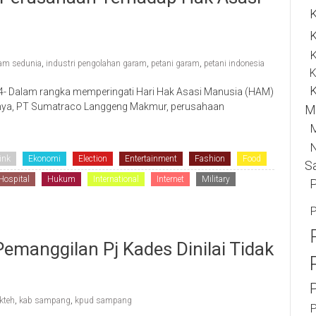
K
K
ham sedunia
,
industri pengolahan garam
,
petani garam
,
petani indonesia
K
K
- Dalam rangka memperingati Hari Hak Asasi Manusia (HAM)
nnya, PT Sumatraco Langgeng Makmur, perusahaan
M
N
ink
Ekonomi
Election
Entertainment
Fashion
Food
S
Hospital
Hukum
International
Internet
Military
P
P
emanggilan Pj Kades Dinilai Tidak
kteh
,
kab sampang
,
kpud sampang
P