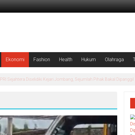
Ekonomi
Fashion
Health
Hukum
Olahraga
rah Putih Masuk Lamongan, Paciran & Brondong Jadi Pusat Ekonomi 