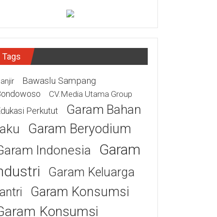
Tags
Bawaslu Sampang
anjir
Bondowoso
CV.Media Utama Group
Garam Bahan
dukasi Perkutut
Garam Beryodium
aku
Garam
Garam Indonesia
ndustri
Garam Keluarga
Garam Konsumsi
antri
Garam Konsumsi