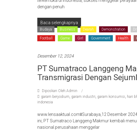
terkemuka di Indonesia, sukses menggelar perayaan
dengan penuh
Baca selengkapnya
Budaya
Business
Dearah
Demonstration
Dr
Football
Game
Girl
Government
Health
Desember 12, 2024
PT Sumatraco Langgeng Mak
Transmigrasi Dengan Sejuml
Diposkan Oleh:Admin
garam beryodium
,
garam industri
,
garam konsumsi
,
hari b
indonesia
www.lensaaktual.comǁSurabaya,12 Desember 2024- 
ini, PT Sumatraco Langgeng Makmur kembali men
nasional.perusahaan menggelar