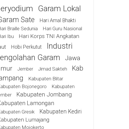
eryodium
Garam Lokal
Garam Sate
Hari Amal Bhakti
ari Braille Sedunia
Hari Guru Nasional
Hari Korps TNI Angkatan
ari Ibu
Industri
aut
Hobi Perkutut
engolahan Garam
Jawa
Kab
imur
Jimad Sakteh
Jember
ampang
Kabupaten Blitar
abupaten Bojonegoro
Kabupaten
Kabupaten Jombang
ember
Kabupaten Lamongan
Kabupaten Kediri
abupaten Gresik
Kabupaten Lumajang
abupaten Mojokerto