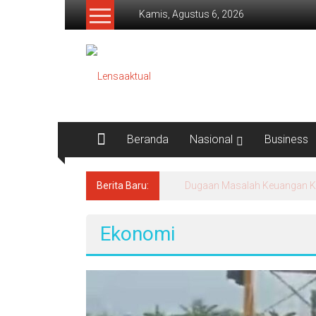
Lompat
Kamis, Agustus 6, 2026
ke
konten
Lensaaktual
Beranda
Nasional
Business
Berita Baru:
Program Kampung Nelayan Me
Ekonomi