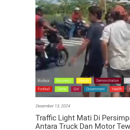
Budaya
Business
Dearah
Demonstration
Dr
Football
Game
Girl
Government
Health
Desember 13, 2024
Traffic Light Mati Di Persi
Antara Truck Dan Motor Te