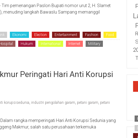
Tim pemenangan Paslon Bupati nomor urut 2, H. Slamet
eh), menuding langkah Bawaslu Sampang memanggil
L
R
ink
Ekonomi
Election
Entertainment
Fashion
Food
S
Hospital
Hukum
International
Internet
Military
2
T
ur Peringati Hari Anti Korupsi
nti korupsisedunia
,
industri pengolahan garam
,
petani garam
,
petani
alam rangka memperingati Hari Anti Korupsi Sedunia yang
nggeng Makmur, salah satu perusahaan terkemuka