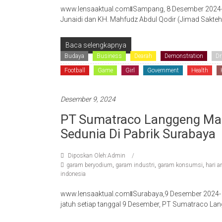
www.lensaaktual.comǁSampang, 8 Desember 2024- 
Junaidi dan KH. Mahfudz Abdul Qodir (Jimad Sakt
Baca selengkapnya
Budaya
Business
Dearah
Demonstration
Dr
Football
Game
Girl
Government
Health
Desember 9, 2024
PT Sumatraco Langgeng Makm
Sedunia Di Pabrik Surabaya
Diposkan Oleh:Admin
garam beryodium
,
garam industri
,
garam konsumsi
,
hari a
indonesia
www.lensaaktual.comǁSurabaya,9 Desember 2024- D
jatuh setiap tanggal 9 Desember, PT Sumatraco La