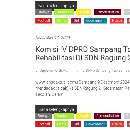
Baca selengkapnya
Budaya
Business
Dearah
Demonstration
Dr
Football
Game
Girl
Government
Health
Desember 11, 2024
Komisi IV DPRD Sampang T
Rehabilitasi Di SDN Ragung 
Diposkan Oleh:Admin
DPRD Sampang
,
kab sampa
www.lensaaktual.com.ǁSampang,9 Desember 2024-
mendadak (sidak) ke SDN Ragung 2, Kecamatan Pan
sekolah. Dalam
Baca selengkapnya
Budaya
Business
Dearah
Demonstration
Dr
Football
Game
Girl
Government
Health