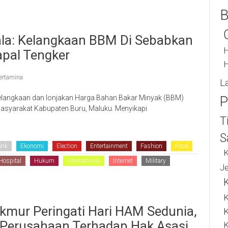
B
ala: Kelangkaan BBM Di Sebabkan
H
pal Tengker
H
ertamina
L
langkaan dan lonjakan Harga Bahan Bakar Minyak (BBM)
P
n masyarakat Kabupaten Buru, Maluku. Menyikapi
T
S
ink
Ekonomi
Election
Entertainment
Fashion
Food
K
Hospital
Hukum
International
Internet
Military
J
K
mur Peringati Hari HAM Sedunia,
 Perusahaan Terhadap Hak Asasi
K