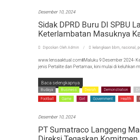
Desember 10, 2024
Sidak DPRD Buru DI SPBU L
Keterlambatan Masuknya Ka
Diposkan Oleh:Admin
kelangkaan bbm
,
nasional
,
p
www.lensaaktual.comǁMaluku 9 Desember 2024- Ke
jenis Pertalite dan Pertamax, kini mulai di keluhka
Baca selengkapnya
Budaya
Business
Dearah
Demonstration
Dr
Football
Game
Girl
Government
Health
Desember 10, 2024
PT Sumatraco Langgeng Mak
Direksi Tegaskan Komitmen