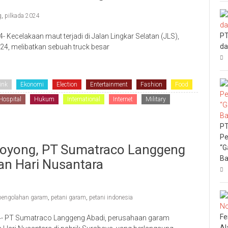
g
,
pilkada 2024
PT
celakaan maut terjadi di Jalan Lingkar Selatan (JLS),
da
4, melibatkan sebuah truck besar
ink
Ekonomi
Election
Entertainment
Fashion
Food
Hospital
Hukum
International
Internet
Military
PT
Pe
oyong, PT Sumatraco Langgeng
“G
Ba
an Hari Nusantara
 pengolahan garam
,
petani garam
,
petani indonesia
Fe
- PT Sumatraco Langgeng Abadi, perusahaan garam
Al