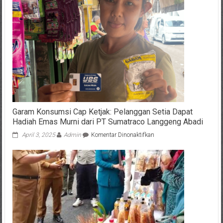
Ayah
Santri
Ponpes
Al
Khoziny
yang
Masih
Menunggu
Kepastian
Garam Konsumsi Cap Ketjak: Pelanggan Setia Dapat
Hadiah Emas Murni dari PT Sumatraco Langgeng Abadi
pada
April 3, 2025
Admin
Komentar Dinonaktifkan
Garam
Konsumsi
Cap
Ketjak:
Pelanggan
Setia
Dapat
Hadiah
Emas