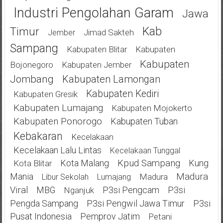
Industri Pengolahan Garam
Jawa
Kab
Timur
Jimad Sakteh
Jember
Sampang
Kabupaten Blitar
Kabupaten
Kabupaten
Bojonegoro
Kabupaten Jember
Jombang
Kabupaten Lamongan
Kabupaten Kediri
Kabupaten Gresik
Kabupaten Lumajang
Kabupaten Mojokerto
Kabupaten Ponorogo
Kabupaten Tuban
Kebakaran
Kecelakaan
Kecelakaan Lalu Lintas
Kecelakaan Tunggal
Kota Malang
Kpud Sampang
Kung
Kota Blitar
Mania
Madura
Madura
Libur Sekolah
Lumajang
Viral
MBG
P3si Pengcam
P3si
Nganjuk
Pengda Sampang
P3si Pengwil Jawa Timur
P3si
Pusat Indonesia
Pemprov Jatim
Petani