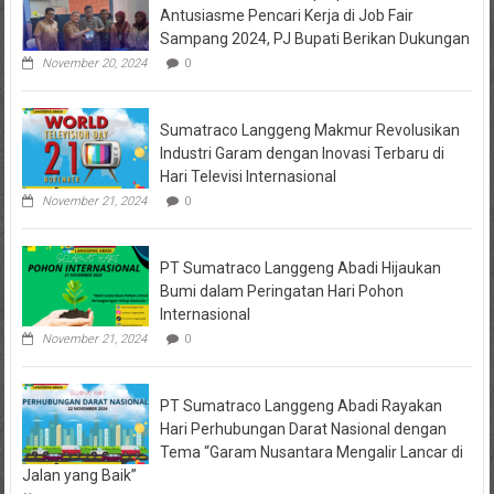
Sejahtera
Antusiasme Pencari Kerja di Job Fair
Diselidiki
Sampang 2024, PJ Bupati Berikan Dukungan
Kejari
Jombang,
November 20, 2024
0
Sejumlah
Pihak
Bakal
Sumatraco Langgeng Makmur Revolusikan
Dipanggil
Industri Garam dengan Inovasi Terbaru di
Hari Televisi Internasional
November 21, 2024
0
PT Sumatraco Langgeng Abadi Hijaukan
Bumi dalam Peringatan Hari Pohon
Internasional
November 21, 2024
0
PT Sumatraco Langgeng Abadi Rayakan
Hari Perhubungan Darat Nasional dengan
Tema “Garam Nusantara Mengalir Lancar di
Jalan yang Baik”