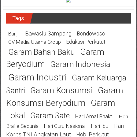
Tags
Bawaslu Sampang
Bondowoso
Banjir
Edukasi Perkutut
CV.Media Utama Group
Garam
Garam Bahan Baku
Beryodium
Garam Indonesia
Garam Industri
Garam Keluarga
Garam
Garam Konsumsi
Santri
Konsumsi Beryodium
Garam
Lokal
Garam Sate
Hari Amal Bhakti
Hari
Hari
Braille Sedunia
Hari Guru Nasional
Hari Ibu
Korps TNI Angkatan Laut
Hobi Perkutut