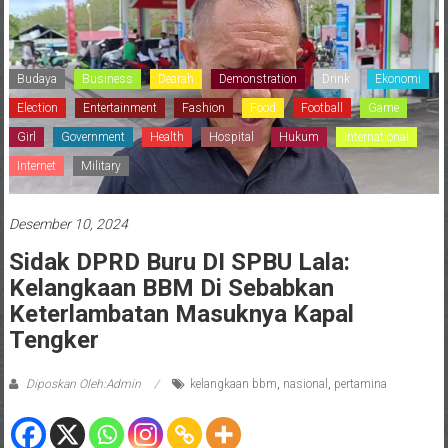
Budaya
Business
Dearah
Demonstration
Drink
Ekonomi
Election
Entertainment
Fashion
Food
Football
Game
Girl
Government
Health
Hospital
Hukum
International
Internet
Military
Desember 10, 2024
Sidak DPRD Buru DI SPBU Lala:
Kelangkaan BBM Di Sebabkan
Keterlambatan Masuknya Kapal
Tengker
Diposkan Oleh:Admin
kelangkaan bbm
,
nasional
,
pertamina