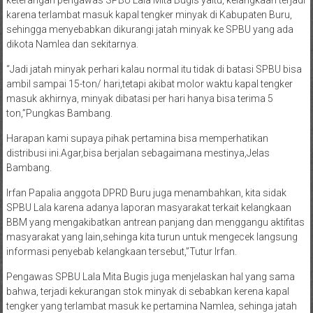
karena terlambat masuk kapal tengker minyak di Kabupaten Buru,
sehingga menyebabkan dikurangi jatah minyak ke SPBU yang ada
dikota Namlea dan sekitarnya.
“Jadi jatah minyak perhari kalau normal itu tidak di batasi SPBU bisa
ambil sampai 15-ton/ hari,tetapi akibat molor waktu kapal tengker
masuk akhirnya, minyak dibatasi per hari hanya bisa terima 5
ton,”Pungkas Bambang.
Harapan kami supaya pihak pertamina bisa memperhatikan
distribusi ini.Agar,bisa berjalan sebagaimana mestinya,Jelas
Bambang.
Irfan Papalia anggota DPRD Buru juga menambahkan, kita sidak
SPBU Lala karena adanya laporan masyarakat terkait kelangkaan
BBM yang mengakibatkan antrean panjang dan menggangu aktifitas
masyarakat yang lain,sehinga kita turun untuk mengecek langsung
informasi penyebab kelangkaan tersebut,”Tutur Irfan.
Pengawas SPBU Lala Mita Bugis juga menjelaskan hal yang sama
bahwa, terjadi kekurangan stok minyak di sebabkan kerena kapal
tengker yang terlambat masuk ke pertamina Namlea, sehinga jatah