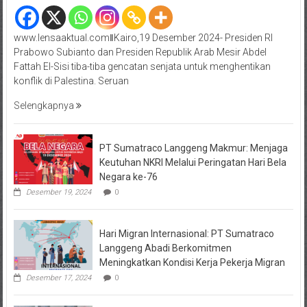
www.lensaaktual.comǁKairo,19 Desember 2024- Presiden RI
Prabowo Subianto dan Presiden Republik Arab Mesir Abdel
Fattah El-Sisi tiba-tiba gencatan senjata untuk menghentikan
konflik di Palestina. Seruan
Selengkapnya
PT Sumatraco Langgeng Makmur: Menjaga
Keutuhan NKRI Melalui Peringatan Hari Bela
Negara ke-76
Desember 19, 2024
0
Hari Migran Internasional: PT Sumatraco
Langgeng Abadi Berkomitmen
Meningkatkan Kondisi Kerja Pekerja Migran
Desember 17, 2024
0