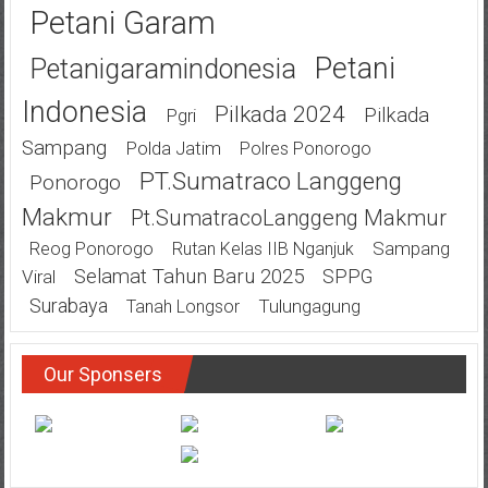
Petani Garam
Petani
Petanigaramindonesia
Indonesia
Pilkada 2024
Pilkada
Pgri
Sampang
Polda Jatim
Polres Ponorogo
PT.Sumatraco Langgeng
Ponorogo
Makmur
Pt.SumatracoLanggeng Makmur
Sampang
Reog Ponorogo
Rutan Kelas IIB Nganjuk
Selamat Tahun Baru 2025
SPPG
Viral
Surabaya
Tulungagung
Tanah Longsor
Our Sponsers