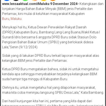
www.lensaaktual.comǁMaluku 9 Desember 2024-
Kelangkaan dan
lonjakan Harga Bahan Bakar Minyak (BBM) jenis Pertalite dan
Pertamax, kini mulai di keluhkan masyarakat Kabupaten
Buru
,
Maluku
.
Menyikapi hal itu, Ketua Dewan Perwakilan Rakyat Daerah
(DPRD),Kabupaten Buru, Bambang Lang-Lang Buana,Wakil Ketua l
Sunardi Idris bersama 6 anggota DPRD Buru sidak Stasiun Dolo
Pengisian Bahan Bakar Umum (SPBU) yang berlokask didesa
Lala,”Senin (9/12/2024).
Sidak yang di lakukan DPRD Buru terkait laporan masyarakat atas
kelangkan BBM jenis Pertalite dan Pertamax.
Ketua DPRD Buru mengatakan bahwa, sidak ini untuk mengetahui
kendala apa sehingga menyebabkan terjadinya kelangkaan BBM
suda hampir tiga minggu di Kabupaten Buru.
Olehnya itu, untuk mengetahui hal yang dilaporkan masyarakat,
maka kita coba meninjau langsung SPBU Desa Lala,” Kata Bambang.
Dari hasil kunjungan kita hari ini, pertama yang kita dapat dari
keterangan pengawas SPBU Lala Mita Bugis yaitu, kelangkaan terjadi