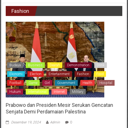
Fashion
Budaya
Business
Dearah
Demonstration
Drink
Ekonomi
Election
Entertainment
Fashion
Food
Football
Game
Girl
Government
Health
Hospital
Hukum
International
Internet
Military
Prabowo dan Presiden Mesir Serukan Gencatan
Senjata Demi Perdamaian Palestina
Desember 19, 2024
Admin
0