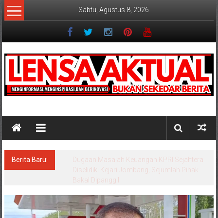
Lompat
Sabtu, Agustus 8, 2026
ke
konten
Lensaaktual
Berita Baru:
Program Kampung Nelayan Merah Putih
Masuk Lamongan, Paciran & Brondong Jadi
Pusat Ekonomi Pesisir