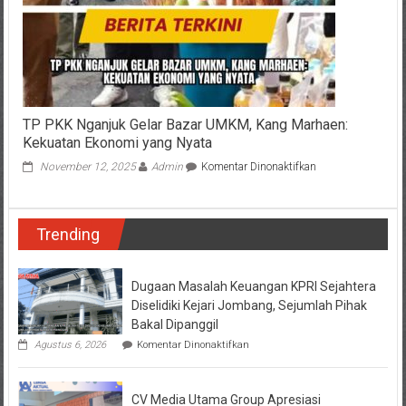
Murni
dari
PT
Sumatraco
Langgeng
Abadi
TP PKK Nganjuk Gelar Bazar UMKM, Kang Marhaen:
Kekuatan Ekonomi yang Nyata
pada
November 12, 2025
Admin
Komentar Dinonaktifkan
TP
PKK
Nganjuk
Trending
Gelar
Bazar
UMKM,
Kang
Dugaan Masalah Keuangan KPRI Sejahtera
Marhaen:
Diselidiki Kejari Jombang, Sejumlah Pihak
Kekuatan
Bakal Dipanggil
Ekonomi
pada
Agustus 6, 2026
Komentar Dinonaktifkan
yang
Dugaan
Nyata
Masalah
Keuangan
CV Media Utama Group Apresiasi
KPRI