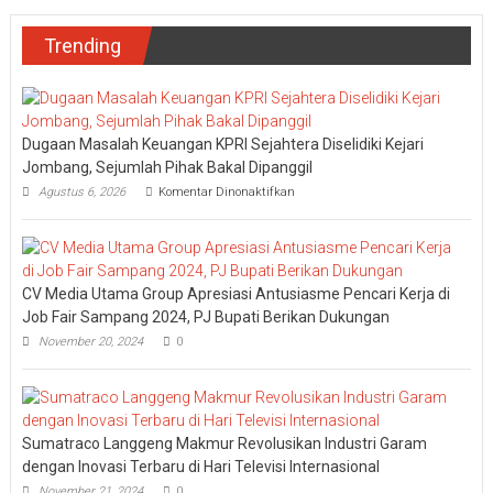
Trending
Dugaan Masalah Keuangan KPRI Sejahtera Diselidiki Kejari
Jombang, Sejumlah Pihak Bakal Dipanggil
pada
Agustus 6, 2026
Komentar Dinonaktifkan
Dugaan
Masalah
Keuangan
KPRI
Sejahtera
CV Media Utama Group Apresiasi Antusiasme Pencari Kerja di
Diselidiki
Kejari
Job Fair Sampang 2024, PJ Bupati Berikan Dukungan
Jombang,
November 20, 2024
0
Sejumlah
Pihak
Bakal
Dipanggil
Sumatraco Langgeng Makmur Revolusikan Industri Garam
dengan Inovasi Terbaru di Hari Televisi Internasional
November 21, 2024
0