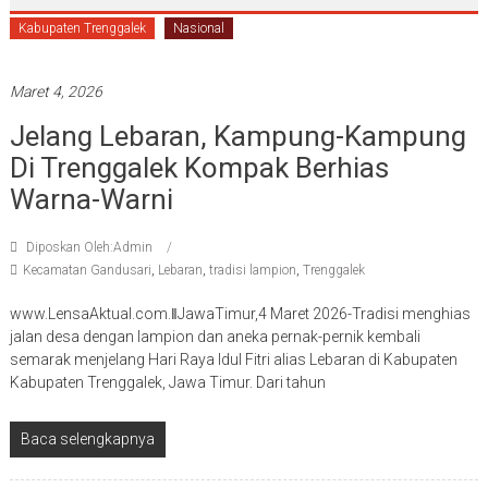
Kabupaten Trenggalek
Nasional
Maret 4, 2026
Jelang Lebaran, Kampung-Kampung
Di Trenggalek Kompak Berhias
Warna-Warni
Diposkan Oleh:Admin
Kecamatan Gandusari
,
Lebaran
,
tradisi lampion
,
Trenggalek
www.LensaAktual.com.ǁJawaTimur,4 Maret 2026-Tradisi menghias
jalan desa dengan lampion dan aneka pernak-pernik kembali
semarak menjelang Hari Raya Idul Fitri alias Lebaran di Kabupaten
Kabupaten Trenggalek, Jawa Timur. Dari tahun
Baca selengkapnya