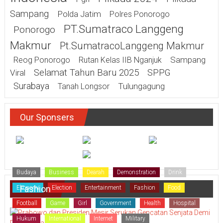
Sampang
Polda Jatim
Polres Ponorogo
PT.Sumatraco Langgeng
Ponorogo
Makmur
Pt.SumatracoLanggeng Makmur
Sampang
Reog Ponorogo
Rutan Kelas IIB Nganjuk
Selamat Tahun Baru 2025
SPPG
Viral
Surabaya
Tulungagung
Tanah Longsor
Our Sponsers
Budaya
Business
Dearah
Demonstration
Drink
Fashion
Ekonomi
Election
Entertainment
Fashion
Food
Football
Game
Girl
Government
Health
Hospital
Hukum
International
Internet
Military