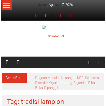
Lompat
Jumat, Agustus 7, 2026
ke
konten
Lensaaktual
Berita Baru:
Dugaan Masalah Keuangan KPRI Sejahtera
Diselidiki Kejari Jombang, Sejumlah Pihak
Bakal Dipanggil
Tag: tradisi lampion