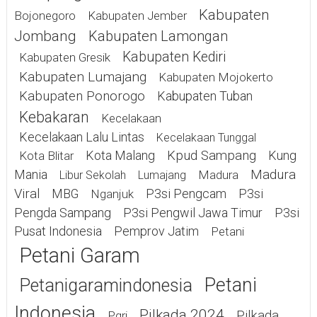
Kabupaten
Bojonegoro
Kabupaten Jember
Jombang
Kabupaten Lamongan
Kabupaten Kediri
Kabupaten Gresik
Kabupaten Lumajang
Kabupaten Mojokerto
Kabupaten Ponorogo
Kabupaten Tuban
Kebakaran
Kecelakaan
Kecelakaan Lalu Lintas
Kecelakaan Tunggal
Kota Malang
Kpud Sampang
Kung
Kota Blitar
Mania
Madura
Madura
Libur Sekolah
Lumajang
Viral
MBG
P3si Pengcam
P3si
Nganjuk
Pengda Sampang
P3si Pengwil Jawa Timur
P3si
Pusat Indonesia
Pemprov Jatim
Petani
Petani Garam
Petani
Petanigaramindonesia
Indonesia
Pilkada 2024
Pilkada
Pgri