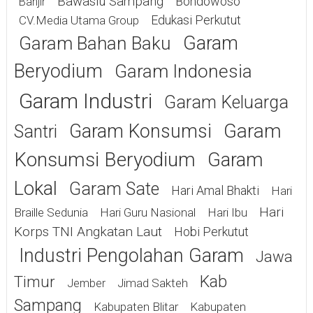
Bawaslu Sampang
Bondowoso
Banjir
Edukasi Perkutut
CV.Media Utama Group
Garam
Garam Bahan Baku
Beryodium
Garam Indonesia
Garam Industri
Garam Keluarga
Garam
Garam Konsumsi
Santri
Konsumsi Beryodium
Garam
Lokal
Garam Sate
Hari Amal Bhakti
Hari
Hari
Braille Sedunia
Hari Guru Nasional
Hari Ibu
Korps TNI Angkatan Laut
Hobi Perkutut
Industri Pengolahan Garam
Jawa
Kab
Timur
Jimad Sakteh
Jember
Sampang
Kabupaten Blitar
Kabupaten