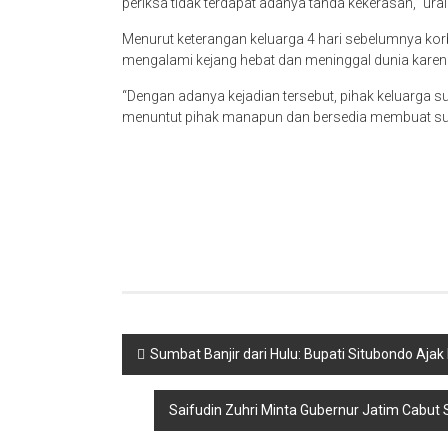
periksa tidak terdapat adanya tanda kekerasan,” urai
Menurut keterangan keluarga 4 hari sebelumnya kor
mengalami kejang hebat dan meninggal dunia karena
“Dengan adanya kejadian tersebut, pihak keluarga
menuntut pihak manapun dan bersedia membuat sur
Navigasi
Sumbat Banjir dari Hulu: Bupati Situbondo A
pos
Saifudin Zuhri Minta Gubernur Jatim Cabut 