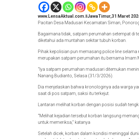
www.LensaAktual.com.ǁJawaTimur,31 Maret 202
Pacitan Desa Madusari Kecamatan Siman, Ponorogo
Bagaimana tidak, satpam perumahan setempat di t
diketahui ada muntahan sekitar tubuh korban.
Pihak kepolisian pun memasang police line selama
merupakan satpam perumahan itu bernama Imam M
“Iya satpam perumahan madusari ditemukan mening
Nanang Budianto, Selasa (31/3/2026).
Dia menjelaskan bahwa kronologinya ada warga yan
saat di pos satpam, saksi itu terkejut.
Lantaran melihat korban dengan posisi sudah tengk
“Melihat kejadian tersebut korban langsung meman
untuk memeriksa,” katanya
Setelah dicek, korban dalam kondisi meninggal du