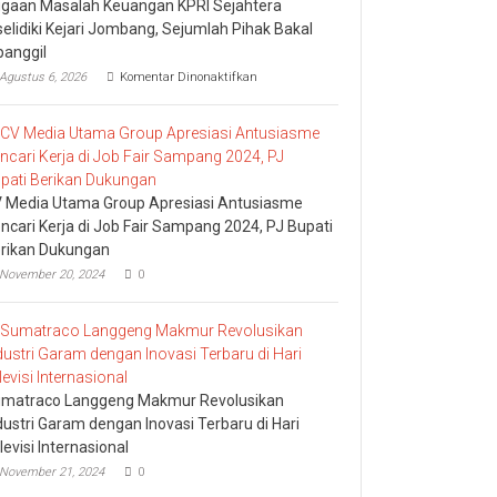
gaan Masalah Keuangan KPRI Sejahtera
selidiki Kejari Jombang, Sejumlah Pihak Bakal
panggil
pada
Agustus 6, 2026
Komentar Dinonaktifkan
Dugaan
Masalah
Keuangan
KPRI
Sejahtera
Diselidiki
Kejari
 Media Utama Group Apresiasi Antusiasme
Jombang,
ncari Kerja di Job Fair Sampang 2024, PJ Bupati
Sejumlah
rikan Dukungan
Pihak
Bakal
November 20, 2024
0
Dipanggil
matraco Langgeng Makmur Revolusikan
dustri Garam dengan Inovasi Terbaru di Hari
levisi Internasional
November 21, 2024
0