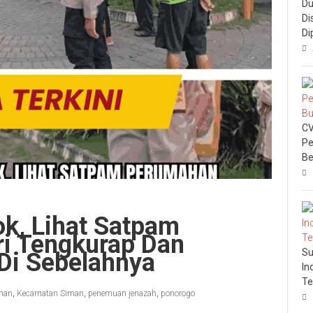
Du
Di
Di
CV
Pe
Be
k, Lihat Satpam
i Tengkurap Dan
Su
Di Sebelahnya
In
Te
man
,
Kecamatan Siman
,
penemuan jenazah
,
ponorogo