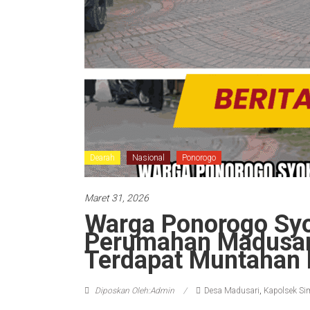
Dearah
Nasional
Ponorogo
Maret 31, 2026
Warga Ponorogo Syo
Perumahan Madusar
Terdapat Muntahan 
Diposkan Oleh:Admin
Desa Madusari
,
Kapolsek Si