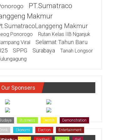
PT.Sumatraco
Ponorogo
anggeng Makmur
Pt.SumatracoLanggeng Makmur
eog Ponorogo
Rutan Kelas IIB Nganjuk
Selamat Tahun Baru
ampang Viral
025
SPPG
Surabaya
Tanah Longsor
ulungagung
Our Sponsers
Budaya
Business
Dearah
Demonstration
Drink
Ekonomi
Election
Entertainment
Fashion
Food
Football
Game
Girl