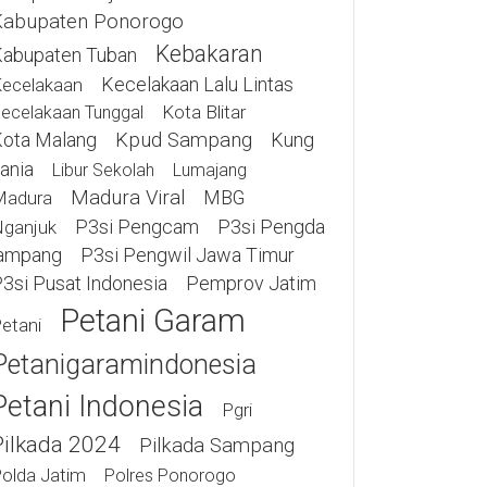
Kabupaten Ponorogo
Kebakaran
abupaten Tuban
Kecelakaan Lalu Lintas
ecelakaan
Kota Blitar
ecelakaan Tunggal
ota Malang
Kpud Sampang
Kung
ania
Libur Sekolah
Lumajang
Madura Viral
MBG
Madura
P3si Pengcam
P3si Pengda
ganjuk
ampang
P3si Pengwil Jawa Timur
3si Pusat Indonesia
Pemprov Jatim
Petani Garam
etani
Petanigaramindonesia
Petani Indonesia
Pgri
Pilkada 2024
Pilkada Sampang
olda Jatim
Polres Ponorogo