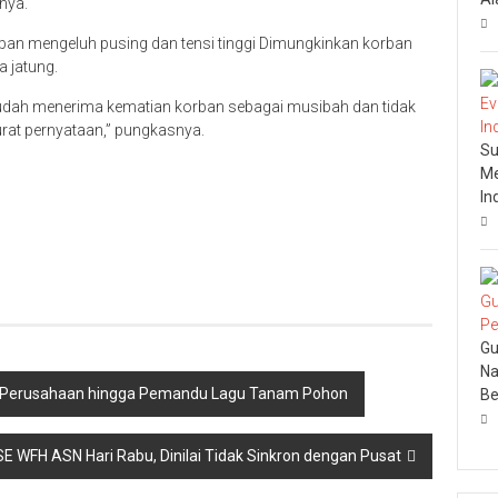
nya.
ban mengeluh pusing dan tensi tinggi Dimungkinkan korban
 jatung.
 sudah menerima kematian korban sebagai musibah dan tidak
at pernyataan,” pungkasnya.
Su
Me
In
Gu
Na
jak Perusahaan hingga Pemandu Lagu Tanam Pohon
Be
SE WFH ASN Hari Rabu, Dinilai Tidak Sinkron dengan Pusat