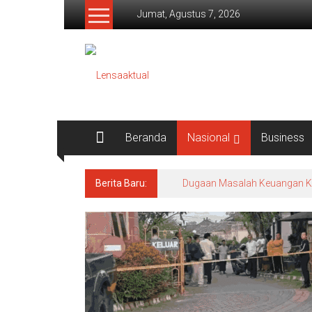
Lompat
Jumat, Agustus 7, 2026
ke
konten
Lensaaktual
Beranda
Nasional
Business
Berita Baru:
Dugaan Masalah Keuangan KPRI