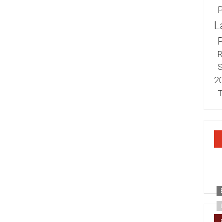
L
R
S
2
T