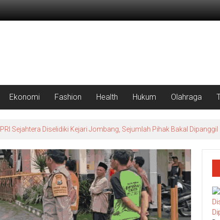
Ekonomi
Fashion
Health
Hukum
Olahraga
 Sejahtera Diselidiki Kejari Jombang, Sejumlah Pihak Bakal Dipanggil