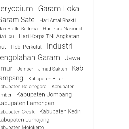
eryodium
Garam Lokal
Garam Sate
Hari Amal Bhakti
ari Braille Sedunia
Hari Guru Nasional
Hari Korps TNI Angkatan
ari Ibu
Industri
aut
Hobi Perkutut
engolahan Garam
Jawa
Kab
imur
Jimad Sakteh
Jember
ampang
Kabupaten Blitar
abupaten Bojonegoro
Kabupaten
Kabupaten Jombang
ember
Kabupaten Lamongan
Kabupaten Kediri
abupaten Gresik
Kabupaten Lumajang
abupaten Mojokerto