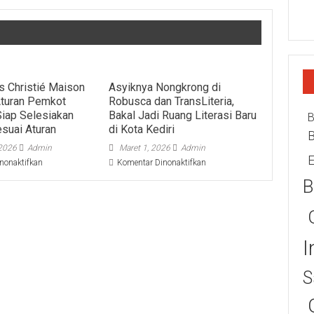
s Christié Maison
Asyiknya Nongkrong di
 Aturan Pemkot
Robusca dan TransLiteria,
Siap Selesiakan
Bakal Jadi Ruang Literasi Baru
B
suai Aturan
di Kota Kediri
 2026
Admin
Maret 1, 2026
Admin
E
pada
pada
nonaktifkan
Komentar Dinonaktifkan
Pemilik
Asyiknya
B
Kos
Nongkrong
Christié
di
Maison
Robusca
Siap
dan
Ikuti
TransLiteria,
I
Aturan
Bakal
Pemkot
Jadi
S
Surabaya,
Ruang
Siap
Literasi
Selesiakan
Baru
Polemik
di