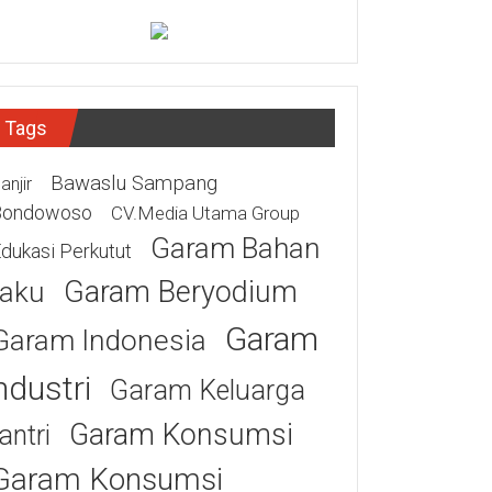
Tags
Bawaslu Sampang
anjir
Bondowoso
CV.Media Utama Group
Garam Bahan
dukasi Perkutut
Garam Beryodium
aku
Garam
Garam Indonesia
ndustri
Garam Keluarga
Garam Konsumsi
antri
Garam Konsumsi