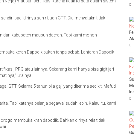
n Kerja) maupun sertifikasi karena tidak terdata dalam sistem
ndiri bagi dirinya san ribuan GTT. Dia menyatakn tidak
Fe
un dari kabupaten maupun daerah. Tapi kami mohon
Al
embuka keran Dapodik bukan tanpa sebab. Lantaran Dapodik
fikasi, PPG atau lainnya. Sekarang kami hanya bisa gigit jari
atinya,” urainya.
Su
Me
gai GTT. Selama 5 tahun pila gaji yang diterima sedikit. Mafud
In
ita. Tapi katanya belanja pegawai sudah lebih. Kalau itu, kami
rogo membuka kran dapodik. Bahkan dirinya rela tidak
wai.
Gu