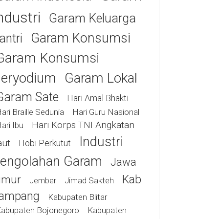
ndustri
Garam Keluarga
Garam Konsumsi
antri
Garam Konsumsi
eryodium
Garam Lokal
Garam Sate
Hari Amal Bhakti
ari Braille Sedunia
Hari Guru Nasional
Hari Korps TNI Angkatan
ari Ibu
Industri
aut
Hobi Perkutut
engolahan Garam
Jawa
Kab
imur
Jimad Sakteh
Jember
ampang
Kabupaten Blitar
abupaten Bojonegoro
Kabupaten