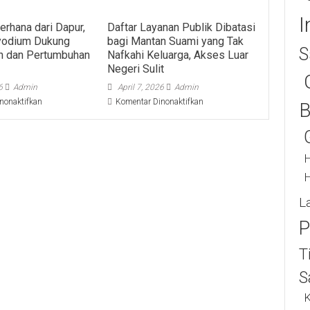
I
erhana dari Dapur,
Daftar Layanan Publik Dibatasi
yodium Dukung
bagi Mantan Suami yang Tak
S
n dan Pertumbuhan
Nafkahi Keluarga, Akses Luar
Negeri Sulit
6
Admin
April 7, 2026
Admin
pada
pada
nonaktifkan
Komentar Dinonaktifkan
B
Nutrisi
Daftar
Sederhana
Layanan
dari
Publik
Dapur,
Dibatasi
H
Garam
bagi
H
Beryodium
Mantan
Dukung
Suami
L
Kecerdasan
yang
dan
Tak
P
Pertumbuhan
Nafkahi
Anak
Keluarga,
T
Akses
Luar
S
Negeri
Sulit
K