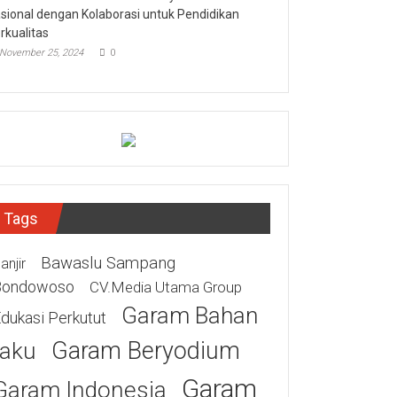
sional dengan Kolaborasi untuk Pendidikan
rkualitas
November 25, 2024
0
Tags
Bawaslu Sampang
anjir
Bondowoso
CV.Media Utama Group
Garam Bahan
dukasi Perkutut
Garam Beryodium
aku
Garam
Garam Indonesia