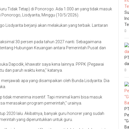
uru Tidak Tetap) di Ponorogo. Ada 1.000 an yang tidak masuk
Su
i Ponorogo, Lisdyarita, Minggu (10/5/2026).
In
Te
 Lisdyarita berjanji akan melakukan yang terbaik. Lantaran
aksimal 30 persen pada tahun 2027 nanti. Sebagaimana
tentang Hubungan Keuangan antara Pemerintah Pusat dan
PT
da
mbuka Dapodik, khawatir saya kena lainnya. PPPK (Pegawai
tu dan paruh waktu kena,” katanya.
menjawab apa yang disampaikan oleh Bunda Lisdyarita. Dia
uka.
 tidak menerima insentif. Tapi minimal kami bisa masuk
isa merasakan program pemerintah,” urainya.
PT
tup 2020 lalu. Akibatnya, banyak guru honorer yang sudah
Pe
merintah yang diperuntukkan untuk guru.
“G
Ba