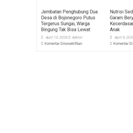
Jembatan Penghubung Dua
Nutrisi Sed
Desa di Bojonegoro Putus
Garam Ber
Tergerus Sungai, Warga
Kecerdasa
Bingung Tak Bisa Lewat
Anak
April 13, 2026
Admin
April 9, 202
pada
Komentar Dinonaktifkan
Komentar Di
Jembatan
Penghubung
Dua
Desa
di
Bojonegoro
Putus
Tergerus
Sungai,
Warga
Bingung
Tak
Bisa
Lewat