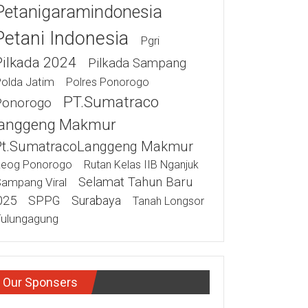
Petanigaramindonesia
Petani Indonesia
Pgri
Pilkada 2024
Pilkada Sampang
olda Jatim
Polres Ponorogo
PT.Sumatraco
Ponorogo
anggeng Makmur
Pt.SumatracoLanggeng Makmur
eog Ponorogo
Rutan Kelas IIB Nganjuk
Selamat Tahun Baru
ampang Viral
025
SPPG
Surabaya
Tanah Longsor
ulungagung
Our Sponsers