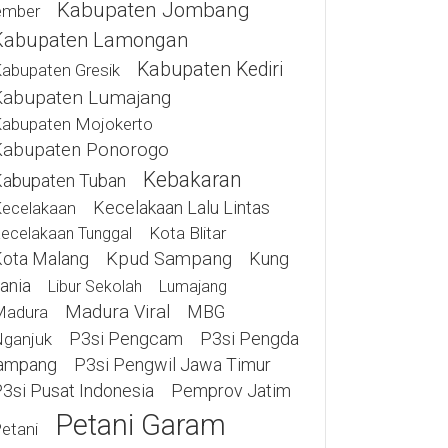
Kabupaten Jombang
ember
Kabupaten Lamongan
Kabupaten Kediri
abupaten Gresik
Kabupaten Lumajang
abupaten Mojokerto
Kabupaten Ponorogo
Kebakaran
abupaten Tuban
Kecelakaan Lalu Lintas
ecelakaan
Kota Blitar
ecelakaan Tunggal
ota Malang
Kpud Sampang
Kung
ania
Libur Sekolah
Lumajang
Madura Viral
MBG
Madura
P3si Pengcam
P3si Pengda
ganjuk
ampang
P3si Pengwil Jawa Timur
3si Pusat Indonesia
Pemprov Jatim
Petani Garam
etani