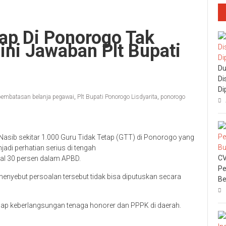
ap Di Ponorogo Tak
ni Jawaban Plt Bupati
Du
Di
Di
pembatasan belanja pegawai
,
Plt Bupati Ponorogo Lisdyarita
,
ponorogo
Nasib sekitar 1.000 Guru Tidak Tetap (GTT) di Ponorogo yang
di perhatian serius di tengah
CV
al 30 persen dalam APBD.
Pe
 menyebut persoalan tersebut tidak bisa diputuskan secara
Be
ap keberlangsungan tenaga honorer dan PPPK di daerah.