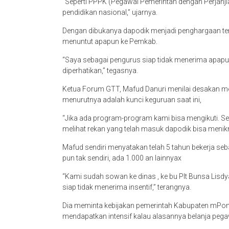
“Seperti PPPK (Pegawai Pemerintah dengan Perjanjia
pendidikan nasional,” ujarnya.
Dengan dibukanya dapodik menjadi penghargaan terse
menuntut apapun ke Pemkab.
“Saya sebagai pengurus siap tidak menerima apap
diperhatikan,” tegasnya.
Ketua Forum GTT, Mafud Danuri menilai desakan m
menurutnya adalah kunci keguruan saat ini,
“Jika ada program-program kami bisa mengikuti. Serti
melihat rekan yang telah masuk dapodik bisa menikm
Mafud sendiri menyatakan telah 5 tahun bekerja seba
pun tak sendiri, ada 1.000 an lainnyax
“Kami sudah sowan ke dinas , ke bu Plt Bunsa Lisdyar
siap tidak menerima insentif,” terangnya.
Dia meminta kebijakan pemerintah Kabupaten mPono
mendapatkan intensif kalau alasannya belanja pega