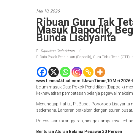
Mei 10, 2026
Ribuan Guru Tak Tet
Masuk Dapodik, Begi
Bunda Lisdyarita
Diposkan Oleh:Admin
Data Pokok Pendidikan (Dapodik)
,
Guru Tidak Tetap (GTT)
,
www.LensaAktual.com.ǁJawaTimur,10 Mei 2026-
belum masuk Data Pokok Pendidikan (Dapodik) menja
kekhawatiran pembatasan belanja pegawai maksim
Menanggapi hal itu, Plt Bupati Ponorogo Lisdyarita
sederhana. Lantaran berkaitan dengan aturan pusat.
Potensi sanksi anggaran, hingga dampaknya terhad
Benturan Aturan Belanja Pegawai 30 Persen