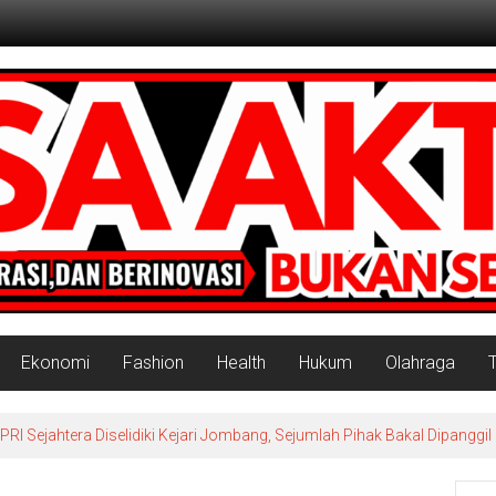
Ekonomi
Fashion
Health
Hukum
Olahraga
 Sejahtera Diselidiki Kejari Jombang, Sejumlah Pihak Bakal Dipanggil