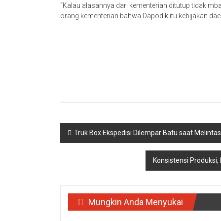
“Kalau alasannya dari kementerian ditutup tidak 
orang kementerian bahwa Dapodik itu kebijakan dae
Navigasi
Truk Box Ekspedisi Dilempar Batu saat Melinta
pos
Konsistensi Produksi
Mungkin Anda Menyukai