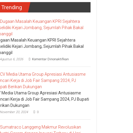
Trending
gaan Masalah Keuangan KPRI Sejahtera
selidiki Kejari Jombang, Sejumlah Pihak Bakal
panggil
pada
Agustus 6, 2026
Komentar Dinonaktifkan
Dugaan
Masalah
Keuangan
KPRI
Sejahtera
Diselidiki
Kejari
 Media Utama Group Apresiasi Antusiasme
Jombang,
ncari Kerja di Job Fair Sampang 2024, PJ Bupati
Sejumlah
rikan Dukungan
Pihak
Bakal
November 20, 2024
0
Dipanggil