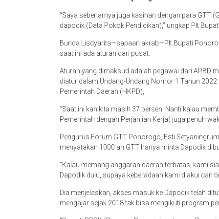
“Saya sebenarnya juga kasihan dengan para GTT (G
dapodik (Data Pokok Pendidikan),” ungkap Plt Bupat
Bunda Lisdyarita—sapaan akrab—Plt Bupati Ponorogo
saat ini ada aturan dari pusat.
Aturan yang dimaksud adalah pegawai dari APBD m
diatur dalam Undang-Undang Nomor 1 Tahun 2022 
Pemerintah Daerah (HKPD),
“Saat ini kan kita masih 37 persen. Nanti kalau me
Pemerintah dengan Perjanjian Kerja) juga penuh wak
Pengurus Forum GTT Ponorogo, Esti Setyaningrum 
menyatakan 1000 an GTT hanya minta Dapodik dib
“Kalau memang anggaran daerah terbatas, kami siap
Dapodik dulu, supaya keberadaan kami diakui dan b
Dia menjelaskan, akses masuk ke Dapodik telah ditu
mengajar sejak 2018 tak bisa mengikuti program pe