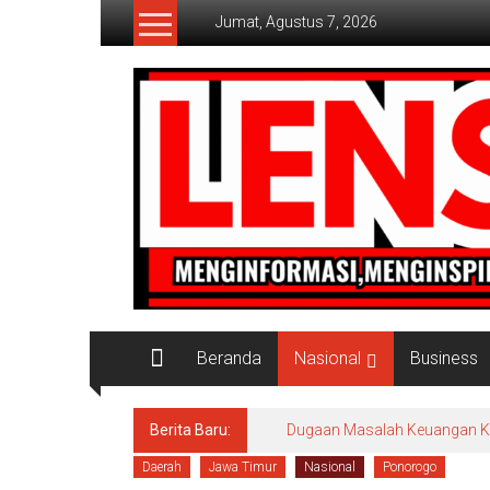
Lompat
Jumat, Agustus 7, 2026
ke
konten
Lensaaktual
Beranda
Nasional
Business
Berita Baru:
Dugaan Masalah Keuangan KPRI
Daerah
Jawa Timur
Nasional
Ponorogo