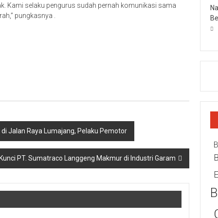
mbak. Kami selaku pengurus sudah pernah komunikasi sama
Na
rah,” pungkasnya .
Be
s di Jalan Raya Lumajang, Pelaku Pemotor
B
, Kunci PT. Sumatraco Langgeng Makmur di Industri Garam
E
B