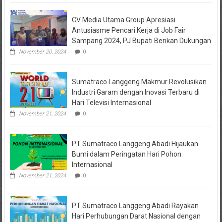
Masalah
Keuangan
CV Media Utama Group Apresiasi
KPRI
Sejahtera
Antusiasme Pencari Kerja di Job Fair
Diselidiki
Sampang 2024, PJ Bupati Berikan Dukungan
Kejari
Jombang,
November 20, 2024
0
Sejumlah
Pihak
Bakal
Sumatraco Langgeng Makmur Revolusikan
Dipanggil
Industri Garam dengan Inovasi Terbaru di
Hari Televisi Internasional
November 21, 2024
0
PT Sumatraco Langgeng Abadi Hijaukan
Bumi dalam Peringatan Hari Pohon
Internasional
November 21, 2024
0
PT Sumatraco Langgeng Abadi Rayakan
Hari Perhubungan Darat Nasional dengan