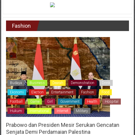
Fashion
Budaya
Business
Dearah
Demonstration
Drink
Ekonomi
Election
Entertainment
Fashion
Food
Football
Game
Girl
Government
Health
Hospital
Hukum
International
Internet
Military
Prabowo dan Presiden Mesir Serukan Gencatan
Senjata Demi Perdamaian Palestina