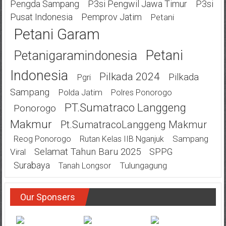
Pengda Sampang
P3si Pengwil Jawa Timur
P3si
Pusat Indonesia
Pemprov Jatim
Petani
Petani Garam
Petani
Petanigaramindonesia
Indonesia
Pilkada 2024
Pilkada
Pgri
Sampang
Polda Jatim
Polres Ponorogo
PT.Sumatraco Langgeng
Ponorogo
Makmur
Pt.SumatracoLanggeng Makmur
Sampang
Reog Ponorogo
Rutan Kelas IIB Nganjuk
Selamat Tahun Baru 2025
SPPG
Viral
Surabaya
Tulungagung
Tanah Longsor
Our Sponsers