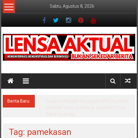
Lompat
Sabtu, Agustus 8, 2026
ke
konten
Lensaaktual
Berita Baru:
Program Kampung Nelayan Merah Putih
Masuk Lamongan, Paciran & Brondong Jadi
Pusat Ekonomi Pesisir
Tag: pamekasan