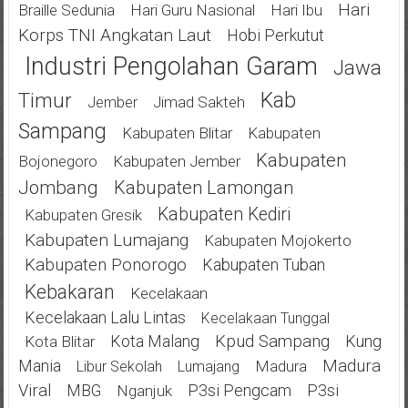
Hari
Braille Sedunia
Hari Guru Nasional
Hari Ibu
Korps TNI Angkatan Laut
Hobi Perkutut
Industri Pengolahan Garam
Jawa
Kab
Timur
Jimad Sakteh
Jember
Sampang
Kabupaten Blitar
Kabupaten
Kabupaten
Bojonegoro
Kabupaten Jember
Jombang
Kabupaten Lamongan
Kabupaten Kediri
Kabupaten Gresik
Kabupaten Lumajang
Kabupaten Mojokerto
Kabupaten Ponorogo
Kabupaten Tuban
Kebakaran
Kecelakaan
Kecelakaan Lalu Lintas
Kecelakaan Tunggal
Kota Malang
Kpud Sampang
Kung
Kota Blitar
Mania
Madura
Madura
Libur Sekolah
Lumajang
Viral
MBG
P3si Pengcam
P3si
Nganjuk