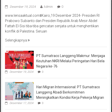
Desember 19, 2024
Admin
0
www.lensaaktual.comǁKairo,19 Desember 2024- Presiden RI
Prabowo Subianto dan Presiden Republik Arab Mesir Abdel
Fattah El-Sisi tiba-tiba gencatan senjata untuk menghentikan
konflik di Palestina. Seruan
Selengkapnya
PT Sumatraco Langgeng Makmur: Menjaga
Keutuhan NKRI Melalui Peringatan Hari Bela
Negara ke-76
Desember 19, 2024
0
Hari Migran Internasional: PT Sumatraco
Langgeng Abadi Berkomitmen
Meningkatkan Kondisi Kerja Pekerja Migran
Desember 17, 2024
0