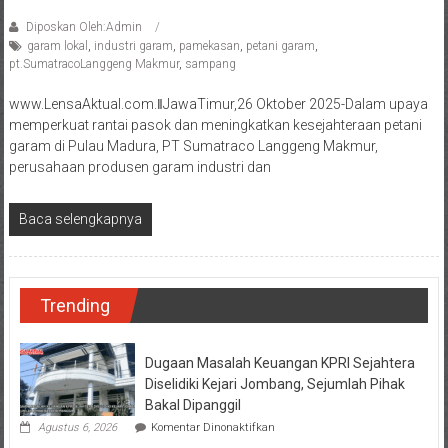
Diposkan Oleh:Admin
garam lokal
,
industri garam
,
pamekasan
,
petani garam
,
pt.SumatracoLanggeng Makmur
,
sampang
www.LensaAktual.com.ǁJawaTimur,26 Oktober 2025-Dalam upaya
memperkuat rantai pasok dan meningkatkan kesejahteraan petani
garam di Pulau Madura, PT Sumatraco Langgeng Makmur,
perusahaan produsen garam industri dan
Baca selengkapnya
Trending
Dugaan Masalah Keuangan KPRI Sejahtera
Diselidiki Kejari Jombang, Sejumlah Pihak
Bakal Dipanggil
pada
Agustus 6, 2026
Komentar Dinonaktifkan
Dugaan