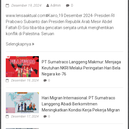
Desember 19, 2024
Admin
0
www.lensaaktual.comǁKairo,19 Desember 2024- Presiden RI
Prabowo Subianto dan Presiden Republik Arab Mesir Abdel
Fattah El-Sisi tiba-tiba gencatan senjata untuk menghentikan
konflik di Palestina. Seruan
Selengkapnya
PT Sumatraco Langgeng Makmur: Menjaga
Keutuhan NKRI Melalui Peringatan Hari Bela
Negara ke-76
Desember 19, 2024
0
Hari Migran Internasional: PT Sumatraco
Langgeng Abadi Berkomitmen
Meningkatkan Kondisi Kerja Pekerja Migran
Desember 17, 2024
0