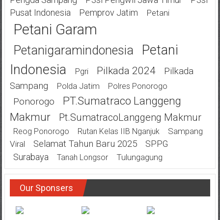
Pusat Indonesia
Pemprov Jatim
Petani
Petani Garam
Petani
Petanigaramindonesia
Indonesia
Pilkada 2024
Pilkada
Pgri
Sampang
Polda Jatim
Polres Ponorogo
PT.Sumatraco Langgeng
Ponorogo
Makmur
Pt.SumatracoLanggeng Makmur
Sampang
Reog Ponorogo
Rutan Kelas IIB Nganjuk
Selamat Tahun Baru 2025
SPPG
Viral
Surabaya
Tulungagung
Tanah Longsor
Our Sponsers