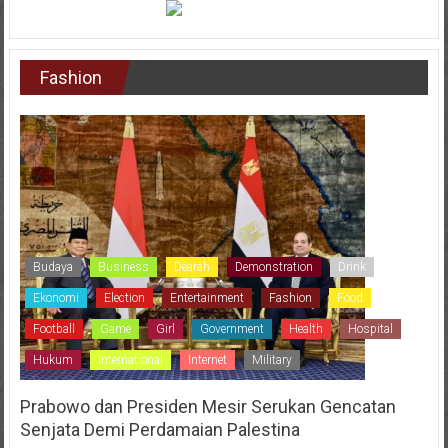
Fashion
Budaya
Business
Dearah
Demonstration
Drink
Ekonomi
Election
Entertainment
Fashion
Food
Football
Game
Girl
Government
Health
Hospital
Hukum
International
Internet
Military
Prabowo dan Presiden Mesir Serukan Gencatan
Senjata Demi Perdamaian Palestina