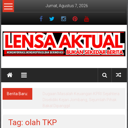
Lompat
Jumat, Agustus 7, 2026
ke
konten
Lensaaktual
Berita Baru:
Dugaan Masalah Keuangan KPRI Sejahtera
Diselidiki Kejari Jombang, Sejumlah Pihak
Bakal Dipanggil
Tag: olah TKP