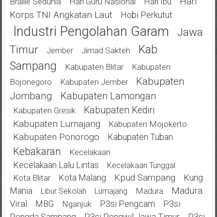
Hari
Braille Sedunia
Hari Guru Nasional
Hari Ibu
Korps TNI Angkatan Laut
Hobi Perkutut
Industri Pengolahan Garam
Jawa
Kab
Timur
Jimad Sakteh
Jember
Sampang
Kabupaten Blitar
Kabupaten
Kabupaten
Bojonegoro
Kabupaten Jember
Jombang
Kabupaten Lamongan
Kabupaten Kediri
Kabupaten Gresik
Kabupaten Lumajang
Kabupaten Mojokerto
Kabupaten Ponorogo
Kabupaten Tuban
Kebakaran
Kecelakaan
Kecelakaan Lalu Lintas
Kecelakaan Tunggal
Kota Malang
Kpud Sampang
Kung
Kota Blitar
Mania
Madura
Madura
Libur Sekolah
Lumajang
Viral
MBG
P3si Pengcam
P3si
Nganjuk
Pengda Sampang
P3si Pengwil Jawa Timur
P3si