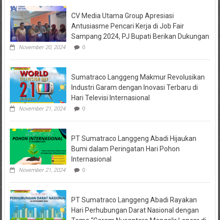
Keuangan
CV Media Utama Group Apresiasi
KPRI
Sejahtera
Antusiasme Pencari Kerja di Job Fair
Diselidiki
Sampang 2024, PJ Bupati Berikan Dukungan
Kejari
Jombang,
November 20, 2024
0
Sejumlah
Pihak
Bakal
Sumatraco Langgeng Makmur Revolusikan
Dipanggil
Industri Garam dengan Inovasi Terbaru di
Hari Televisi Internasional
November 21, 2024
0
PT Sumatraco Langgeng Abadi Hijaukan
Bumi dalam Peringatan Hari Pohon
Internasional
November 21, 2024
0
PT Sumatraco Langgeng Abadi Rayakan
Hari Perhubungan Darat Nasional dengan