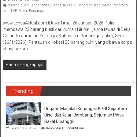
barang bukti
,
janda tewas
,
Janda Tewas di Ponorogo
,
Kabupaten Ponorogo
,
olah TKP
,
Polres Ponorogo
www.LensaAktual.com.ǁJawaTimur,26 Januari 2026-Polisi
membawa 23 barang bukti dari rumah Nir Aini, janda tewas di Desa
Golan, Kecamatan Sukorejo, Kabupaten Ponorogo, Jatim, Senin
(26/1/2026). Pantauan di lokasi 23 barang bukti yang dibawa korps
bhayangkara
Baca selengkapnya
Trending
Dugaan Masalah Keuangan KPRI Sejahtera
Diselidiki Kejari Jombang, Sejumlah Pihak
Bakal Dipanggil
pada
Agustus 6, 2026
Komentar Dinonaktifkan
Dugaan
Masalah