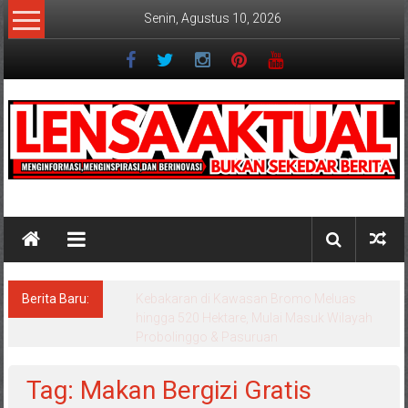
Lompat
Senin, Agustus 10, 2026
ke
konten
Lensaaktual
Berita Baru:
Wisata Bromo Ditutup Total, Api Semakin
Melebar, 3 Helikopter Dikerahkan untuk
Water Bombing
Tag: Makan Bergizi Gratis