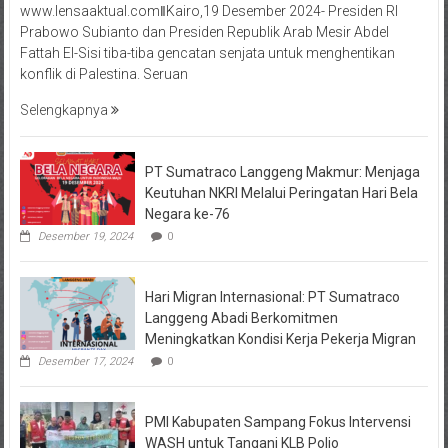
www.lensaaktual.comǁKairo,19 Desember 2024- Presiden RI
Prabowo Subianto dan Presiden Republik Arab Mesir Abdel
Fattah El-Sisi tiba-tiba gencatan senjata untuk menghentikan
konflik di Palestina. Seruan
Selengkapnya
PT Sumatraco Langgeng Makmur: Menjaga
Keutuhan NKRI Melalui Peringatan Hari Bela
Negara ke-76
Desember 19, 2024
0
Hari Migran Internasional: PT Sumatraco
Langgeng Abadi Berkomitmen
Meningkatkan Kondisi Kerja Pekerja Migran
Desember 17, 2024
0
PMI Kabupaten Sampang Fokus Intervensi
WASH untuk Tangani KLB Polio