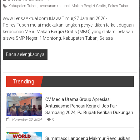
Kabupaten Tuban
,
keracunan massal
,
Makan Bergizi Gratis
,
Polres Tuban
www.LensaAktual.com.ǁJawaTimur,27 Januari 2026-
Polres Tuban mulai melakukan langkah penyelidikan terkait dugaan
keracunan Menu Makan Bergizi Gratis (MBG) yang dialami belasan
siswa SMP Negeri 1 Montong, Kabupaten Tuban, Selasa
Baca selengkapnya
Trending
CV Media Utama Group Apresiasi
Antusiasme Pencari Kerja di Job Fair
Sampang 2024, PJ Bupati Berikan Dukungan
November 20, 2024
0
Sumatraco Langgeng Makmur Revolusikan