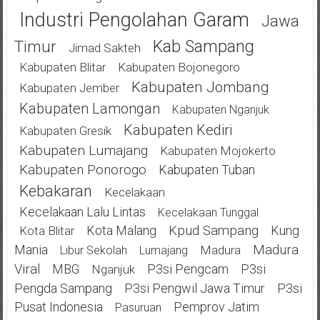
Industri Pengolahan Garam
Jawa
Kab Sampang
Timur
Jimad Sakteh
Kabupaten Blitar
Kabupaten Bojonegoro
Kabupaten Jombang
Kabupaten Jember
Kabupaten Lamongan
Kabupaten Nganjuk
Kabupaten Kediri
Kabupaten Gresik
Kabupaten Lumajang
Kabupaten Mojokerto
Kabupaten Ponorogo
Kabupaten Tuban
Kebakaran
Kecelakaan
Kecelakaan Lalu Lintas
Kecelakaan Tunggal
Kota Malang
Kpud Sampang
Kung
Kota Blitar
Mania
Madura
Madura
Libur Sekolah
Lumajang
Viral
MBG
P3si Pengcam
P3si
Nganjuk
Pengda Sampang
P3si Pengwil Jawa Timur
P3si
Pusat Indonesia
Pemprov Jatim
Pasuruan