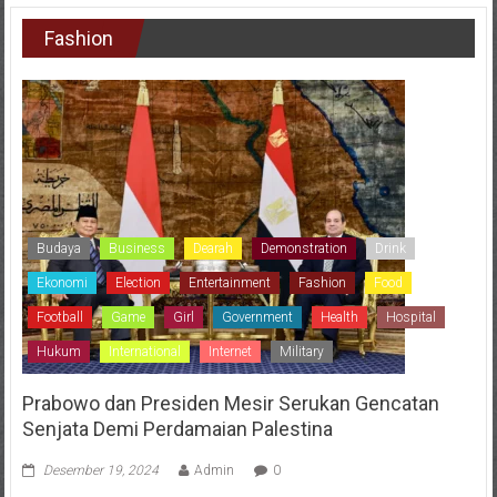
Fashion
Budaya
Business
Dearah
Demonstration
Drink
Ekonomi
Election
Entertainment
Fashion
Food
Football
Game
Girl
Government
Health
Hospital
Hukum
International
Internet
Military
Prabowo dan Presiden Mesir Serukan Gencatan
Senjata Demi Perdamaian Palestina
Desember 19, 2024
Admin
0