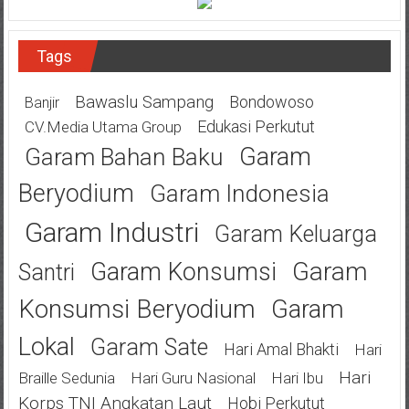
Tags
Bawaslu Sampang
Bondowoso
Banjir
Edukasi Perkutut
CV.Media Utama Group
Garam
Garam Bahan Baku
Beryodium
Garam Indonesia
Garam Industri
Garam Keluarga
Garam
Garam Konsumsi
Santri
Konsumsi Beryodium
Garam
Lokal
Garam Sate
Hari Amal Bhakti
Hari
Hari
Braille Sedunia
Hari Guru Nasional
Hari Ibu
Korps TNI Angkatan Laut
Hobi Perkutut