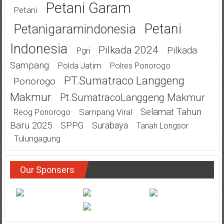
Petani Garam
Petani
Petani
Petanigaramindonesia
Indonesia
Pilkada 2024
Pilkada
Pgri
Sampang
Polda Jatim
Polres Ponorogo
PT.Sumatraco Langgeng
Ponorogo
Makmur
Pt.SumatracoLanggeng Makmur
Selamat Tahun
Sampang Viral
Reog Ponorogo
Baru 2025
SPPG
Surabaya
Tanah Longsor
Tulungagung
Our Sponsers