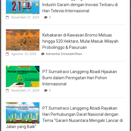
Industri Garam dengan Inovasi Terbaru di
Hari Televisi Internasional
November 21, 2024
0
Kebakaran di Kawasan Bromo Meluas
hingga 520 Hektare, Mulai Masuk Wilayah
Probolinggo & Pasuruan
pada
Agustus 10, 2026
Komentar Dinonaktifkan
Kebakaran
di
Kawasan
PT Sumatraco Langgeng Abadi Hijaukan
Bromo
Meluas
Bumi dalam Peringatan Hari Pohon
hingga
Internasional
520
Hektare,
November 21, 2024
0
Mulai
Masuk
Wilayah
PT Sumatraco Langgeng Abadi Rayakan
Probolinggo
&
Hari Perhubungan Darat Nasional dengan
Pasuruan
Tema “Garam Nusantara Mengalir Lancar di
Jalan yang Baik”