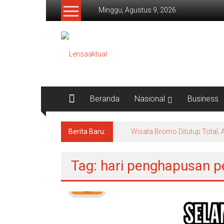
Lompat
Minggu, Agustus 9, 2026
ke
konten
Lensaaktual
Beranda
Nasional
Business
Berita Baru:
Wisata Bromo Ditutup Total, 
Tag: hari penghapusan 