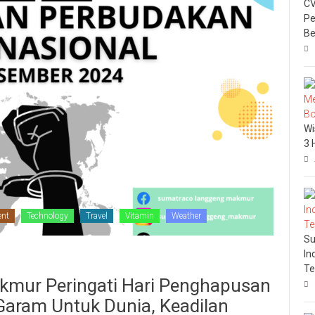
CV
Pe
Be
Wi
3 
ent
Technology
Travel
Vitamin
Weather
Su
In
Te
mur Peringati Hari Penghapusan
Garam Untuk Dunia, Keadilan