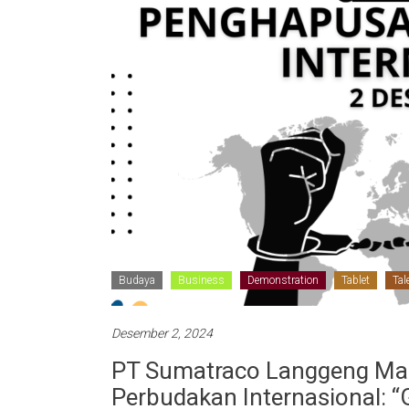
Budaya
Business
Demonstration
Tablet
Tal
Desember 2, 2024
PT Sumatraco Langgeng Mak
Perbudakan Internasional: “