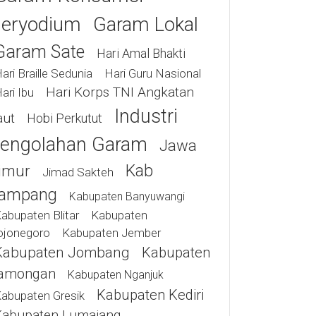
eryodium
Garam Lokal
Garam Sate
Hari Amal Bhakti
ari Braille Sedunia
Hari Guru Nasional
Hari Korps TNI Angkatan
ari Ibu
Industri
aut
Hobi Perkutut
engolahan Garam
Jawa
Kab
imur
Jimad Sakteh
ampang
Kabupaten Banyuwangi
abupaten Blitar
Kabupaten
ojonegoro
Kabupaten Jember
Kabupaten Jombang
Kabupaten
amongan
Kabupaten Nganjuk
Kabupaten Kediri
abupaten Gresik
Kabupaten Lumajang