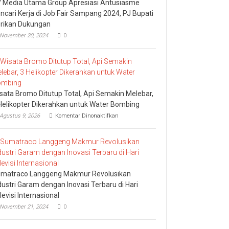
 Media Utama Group Apresiasi Antusiasme
ncari Kerja di Job Fair Sampang 2024, PJ Bupati
rikan Dukungan
November 20, 2024
0
sata Bromo Ditutup Total, Api Semakin Melebar,
Helikopter Dikerahkan untuk Water Bombing
pada
Agustus 9, 2026
Komentar Dinonaktifkan
Wisata
Bromo
Ditutup
Total,
Api
Semakin
Melebar,
matraco Langgeng Makmur Revolusikan
3
dustri Garam dengan Inovasi Terbaru di Hari
Helikopter
levisi Internasional
Dikerahkan
untuk
November 21, 2024
0
Water
Bombing