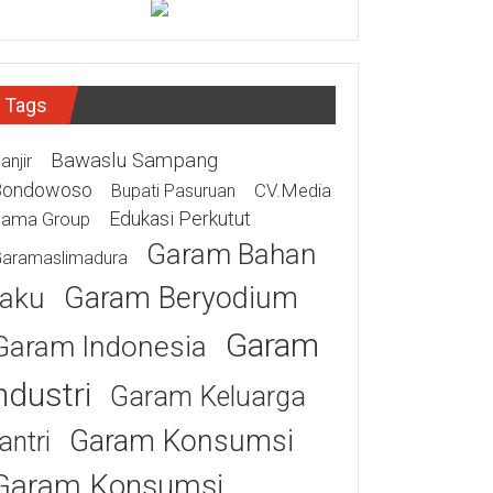
Tags
Bawaslu Sampang
anjir
Bondowoso
CV.Media
Bupati Pasuruan
Edukasi Perkutut
tama Group
Garam Bahan
aramaslimadura
Garam Beryodium
aku
Garam
Garam Indonesia
ndustri
Garam Keluarga
Garam Konsumsi
antri
Garam Konsumsi