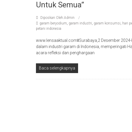
Untuk Semua”
Diposkan Oleh:Admin
garam beryodium
,
garam industri
,
garam konsumsi
,
hari 
petani indonesia
www.lensaaktual.comǁSurabaya,2 Desember 2024
dalam industri garam di Indonesia, memperingati 
acara refleksi dan penghargaan
Baca selengkapnya