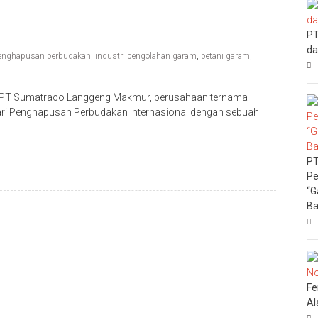
PT
da
penghapusan perbudakan
,
industri pengolahan garam
,
petani garam
,
-PT Sumatraco Langgeng Makmur, perusahaan ternama
Hari Penghapusan Perbudakan Internasional dengan sebuah
PT
Pe
“G
Ba
Fe
Al