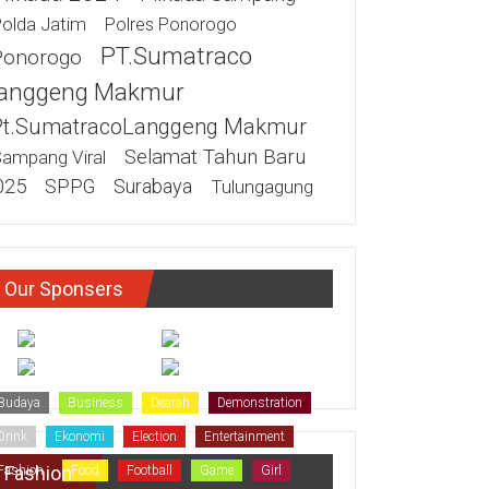
olda Jatim
Polres Ponorogo
PT.Sumatraco
Ponorogo
anggeng Makmur
Pt.SumatracoLanggeng Makmur
Selamat Tahun Baru
ampang Viral
025
SPPG
Surabaya
Tulungagung
Our Sponsers
Budaya
Business
Dearah
Demonstration
Drink
Ekonomi
Election
Entertainment
Fashion
Fashion
Food
Football
Game
Girl