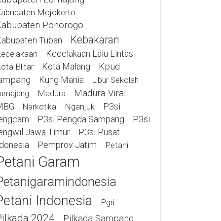
abupaten Mojokerto
Kabupaten Ponorogo
Kebakaran
abupaten Tuban
Kecelakaan Lalu Lintas
ecelakaan
Kota Malang
Kpud
ota Blitar
ampang
Kung Mania
Libur Sekolah
Madura Viral
Madura
umajang
MBG
P3si
Nganjuk
Narkotika
engcam
P3si Pengda Sampang
P3si
engwil Jawa Timur
P3si Pusat
ndonesia
Pemprov Jatim
Petani
Petani Garam
Petanigaramindonesia
Petani Indonesia
Pgri
Pilkada 2024
Pilkada Sampang