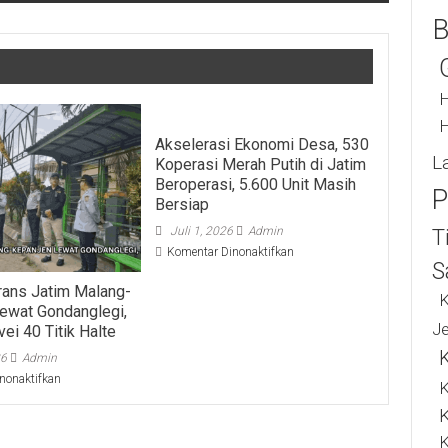
B
H
H
Akselerasi Ekonomi Desa, 530
L
Koperasi Merah Putih di Jatim
Beroperasi, 5.600 Unit Masih
P
Bersiap
Juli 1, 2026
Admin
T
pada
Komentar Dinonaktifkan
S
Akselerasi
Ekonomi
rans Jatim Malang-
K
Desa,
ewat Gondanglegi,
530
J
ei 40 Titik Halte
Koperasi
26
Admin
Merah
Putih
pada
nonaktifkan
K
di
Rute
Jatim
Bus
Beroperasi,
Trans
K