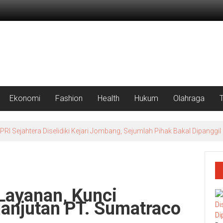
Ekonomi
Fashion
Health
Hukum
Olahraga
 Sejahtera Diselidiki Kejari Jombang, Sejumlah Pihak Bakal Dipanggil
Layanan, Kunci
anjutan PT. Sumatraco