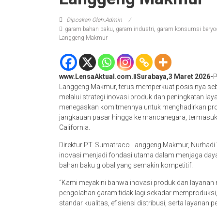
Diposkan Oleh:Admin
garam bahan baku
,
garam industri
,
garam konsumsi bery
Langgeng Makmur
www.LensaAktual.com.ǁSurabaya,3 Maret 2026-
P
Langgeng Makmur, terus memperkuat posisinya seba
melalui strategi inovasi produk dan peningkatan lay
menegaskan komitmennya untuk menghadirkan produ
jangkauan pasar hingga ke mancanegara, termasuk 
California.
Direktur PT. Sumatraco Langgeng Makmur, Nurhad
inovasi menjadi fondasi utama dalam menjaga daya
bahan baku global yang semakin kompetitif.
“Kami meyakini bahwa inovasi produk dan layanan 
pengolahan garam tidak lagi sekadar memproduksi,
standar kualitas, efisiensi distribusi, serta layanan