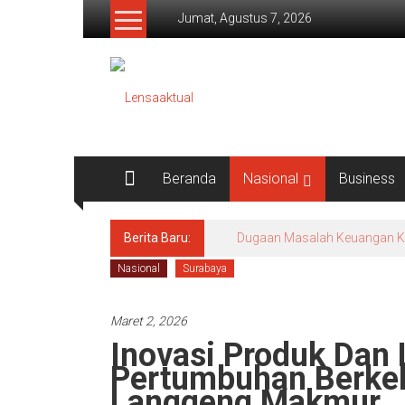
Lompat
Jumat, Agustus 7, 2026
ke
konten
Lensaaktual
Beranda
Nasional
Business
Berita Baru:
Dugaan Masalah Keuangan KPRI
Nasional
Surabaya
Maret 2, 2026
Inovasi Produk Dan 
Pertumbuhan Berkel
Langgeng Makmur