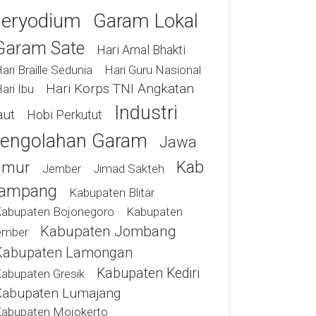
eryodium
Garam Lokal
Garam Sate
Hari Amal Bhakti
ari Braille Sedunia
Hari Guru Nasional
Hari Korps TNI Angkatan
ari Ibu
Industri
aut
Hobi Perkutut
engolahan Garam
Jawa
Kab
imur
Jimad Sakteh
Jember
ampang
Kabupaten Blitar
abupaten Bojonegoro
Kabupaten
Kabupaten Jombang
ember
Kabupaten Lamongan
Kabupaten Kediri
abupaten Gresik
Kabupaten Lumajang
abupaten Mojokerto