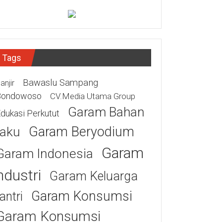
Tags
Bawaslu Sampang
anjir
Bondowoso
CV.Media Utama Group
Garam Bahan
dukasi Perkutut
Garam Beryodium
aku
Garam
Garam Indonesia
ndustri
Garam Keluarga
Garam Konsumsi
antri
Garam Konsumsi