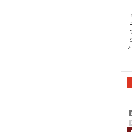
L
R
S
2
T