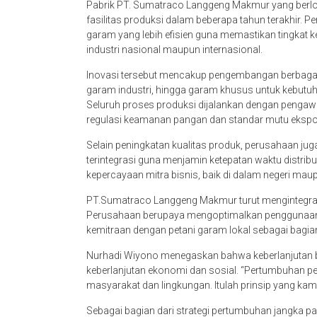
Pabrik PT. Sumatraco Langgeng Makmur yang berlo
fasilitas produksi dalam beberapa tahun terakhir.
garam yang lebih efisien guna memastikan tingkat k
industri nasional maupun internasional.
Inovasi tersebut mencakup pengembangan berbagai
garam industri, hingga garam khusus untuk kebut
Seluruh proses produksi dijalankan dengan penga
regulasi keamanan pangan dan standar mutu ekspo
Selain peningkatan kualitas produk, perusahaan 
terintegrasi guna menjamin ketepatan waktu distribu
kepercayaan mitra bisnis, baik di dalam negeri maup
PT.Sumatraco Langgeng Makmur turut mengintegrasi
Perusahaan berupaya mengoptimalkan penggunaan su
kemitraan dengan petani garam lokal sebagai bagia
Nurhadi Wiyono menegaskan bahwa keberlanjutan b
keberlanjutan ekonomi dan sosial. “Pertumbuhan per
masyarakat dan lingkungan. Itulah prinsip yang kami
Sebagai bagian dari strategi pertumbuhan jangka 