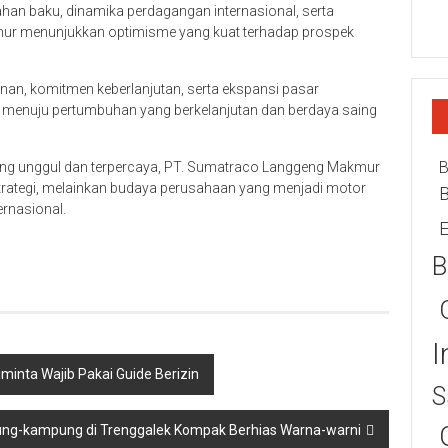
bahan baku, dinamika perdagangan internasional, serta
mur menunjukkan optimisme yang kuat terhadap prospek
anan, komitmen keberlanjutan, serta ekspansi pasar
 menuju pertumbuhan yang berkelanjutan dan berdaya saing
B
yang unggul dan terpercaya, PT. Sumatraco Langgeng Makmur
rategi, melainkan budaya perusahaan yang menjadi motor
ernasional.
E
B
I
minta Wajib Pakai Guide Berizin
S
ung-kampung di Trenggalek Kompak Berhias Warna-warni