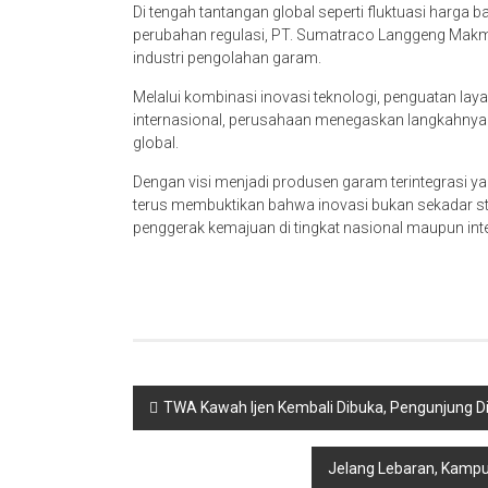
Di tengah tantangan global seperti fluktuasi harga 
perubahan regulasi, PT. Sumatraco Langgeng Mak
industri pengolahan garam.
Melalui kombinasi inovasi teknologi, penguatan lay
internasional, perusahaan menegaskan langkahnya
global.
Dengan visi menjadi produsen garam terintegrasi 
terus membuktikan bahwa inovasi bukan sekadar st
penggerak kemajuan di tingkat nasional maupun int
Navigasi
TWA Kawah Ijen Kembali Dibuka, Pengunjung Di
pos
Jelang Lebaran, Kamp