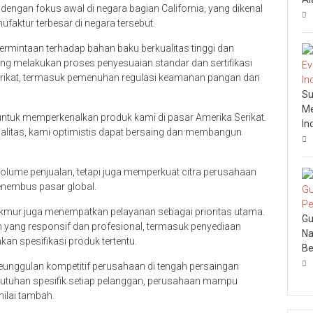
engan fokus awal di negara bagian California, yang dikenal
faktur terbesar di negara tersebut.
ermintaan terhadap bahan baku berkualitas tinggi dan
edang melakukan proses penyesuaian standar dan sertifikasi
rikat, termasuk pemenuhan regulasi keamanan pangan dan
Su
Me
 untuk memperkenalkan produk kami di pasar Amerika Serikat.
In
alitas, kami optimistis dapat bersaing dan membangun
volume penjualan, tetapi juga memperkuat citra perusahaan
nembus pasar global.
kmur juga menempatkan pelayanan sebagai prioritas utama.
Gu
ang responsif dan profesional, termasuk penyediaan
Na
kan spesifikasi produk tertentu.
Be
keunggulan kompetitif perusahaan di tengah persaingan
butuhan spesifik setiap pelanggan, perusahaan mampu
ilai tambah.