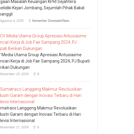
gaan Masalah Keuangan KPRI Sejahtera
selidiki Kejari Jombang, Sejumlah Pihak Bakal
panggil
pada
Agustus 6, 2026
Komentar Dinonaktifkan
Dugaan
Masalah
Keuangan
KPRI
Sejahtera
Diselidiki
Kejari
 Media Utama Group Apresiasi Antusiasme
Jombang,
ncari Kerja di Job Fair Sampang 2024, PJ Bupati
Sejumlah
rikan Dukungan
Pihak
Bakal
November 20, 2024
0
Dipanggil
matraco Langgeng Makmur Revolusikan
dustri Garam dengan Inovasi Terbaru di Hari
levisi Internasional
November 21, 2024
0