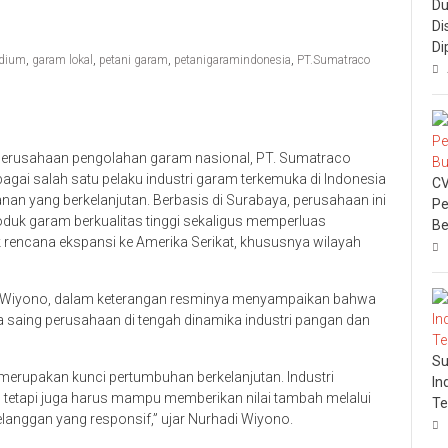
Du
Di
Di
odium
,
garam lokal
,
petani garam
,
petanigaramindonesia
,
PT.Sumatraco
erusahaan pengolahan garam nasional, PT. Sumatraco
gai salah satu pelaku industri garam terkemuka di Indonesia
CV
anan yang berkelanjutan. Berbasis di Surabaya, perusahaan ini
Pe
k garam berkualitas tinggi sekaligus memperluas
Be
rencana ekspansi ke Amerika Serikat, khususnya wilayah
i Wiyono, dalam keterangan resminya menyampaikan bahwa
 saing perusahaan di tengah dinamika industri pangan dan
Su
merupakan kunci pertumbuhan berkelanjutan. Industri
In
 tetapi juga harus mampu memberikan nilai tambah melalui
Te
 pelanggan yang responsif,” ujar Nurhadi Wiyono.