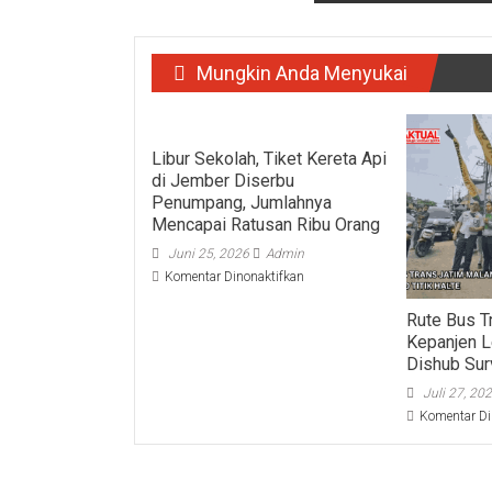
Mungkin Anda Menyukai
Libur Sekolah, Tiket Kereta Api
di Jember Diserbu
Penumpang, Jumlahnya
Mencapai Ratusan Ribu Orang
Juni 25, 2026
Admin
pada
Komentar Dinonaktifkan
Libur
Sekolah,
Rute Bus T
Tiket
Kepanjen L
Kereta
Dishub Surv
Api
Juli 27, 20
di
Jember
Komentar Di
Diserbu
Penumpang,
Jumlahnya