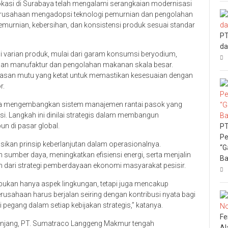
kasi di Surabaya telah mengalami serangkaian modernisasi
 Perusahaan mengadopsi teknologi pemurnian dan pengolahan
emurnian, kebersihan, dan konsistensi produk sesuai standar
PT
da
 varian produk, mulai dari garam konsumsi beryodium,
uhan manufaktur dan pengolahan makanan skala besar.
wasan mutu yang ketat untuk memastikan kesesuaian dengan
r.
juga mengembangkan sistem manajemen rantai pasok yang
si. Langkah ini dinilai strategis dalam membangun
un di pasar global.
PT
Pe
kan prinsip keberlanjutan dalam operasionalnya.
“G
mber daya, meningkatkan efisiensi energi, serta menjalin
Ba
n dari strategi pemberdayaan ekonomi masyarakat pesisir.
ukan hanya aspek lingkungan, tetapi juga mencakup
usahaan harus berjalan seiring dengan kontribusi nyata bagi
 pegang dalam setiap kebijakan strategis,” katanya.
Fe
panjang, PT. Sumatraco Langgeng Makmur tengah
Al