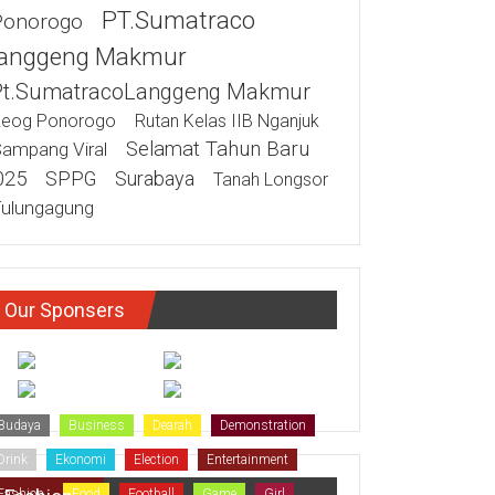
PT.Sumatraco
Ponorogo
anggeng Makmur
Pt.SumatracoLanggeng Makmur
eog Ponorogo
Rutan Kelas IIB Nganjuk
Selamat Tahun Baru
ampang Viral
025
SPPG
Surabaya
Tanah Longsor
ulungagung
Our Sponsers
Budaya
Business
Dearah
Demonstration
Drink
Ekonomi
Election
Entertainment
Fashion
Food
Football
Game
Girl