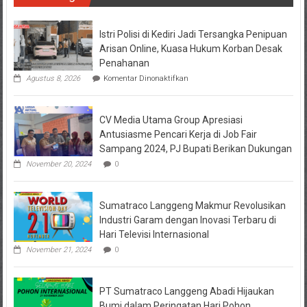
Sumatraco
Langgeng
Abadi
Istri Polisi di Kediri Jadi Tersangka Penipuan
Dukung
Arisan Online, Kuasa Hukum Korban Desak
Pelestarian
Penahanan
Alam
pada
Agustus 8, 2026
Komentar Dinonaktifkan
Salju
Istri
Polisi
di
CV Media Utama Group Apresiasi
Kediri
Jadi
Antusiasme Pencari Kerja di Job Fair
Tersangka
Sampang 2024, PJ Bupati Berikan Dukungan
Penipuan
Arisan
November 20, 2024
0
Online,
Kuasa
Hukum
Sumatraco Langgeng Makmur Revolusikan
Korban
Desak
Industri Garam dengan Inovasi Terbaru di
Penahanan
Hari Televisi Internasional
November 21, 2024
0
PT Sumatraco Langgeng Abadi Hijaukan
Bumi dalam Peringatan Hari Pohon