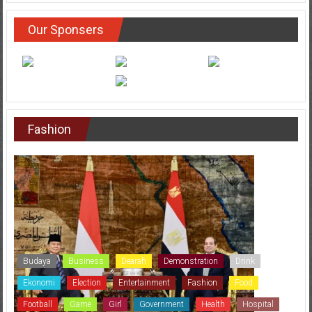
Our Sponsers
Fashion
Budaya
Business
Dearah
Demonstration
Drink
Ekonomi
Election
Entertainment
Fashion
Food
Football
Game
Girl
Government
Health
Hospital