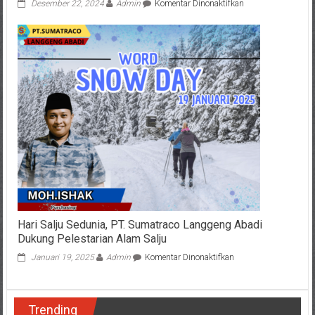
pada
Desember 22, 2024
Admin
Komentar Dinonaktifkan
Prabowo
Perintahkan
Penurunan
Harga
Tiket
Pesawat
10%
Saat
Nataru,
Pastikan
Transportasi
Terjangkau
Hari Salju Sedunia, PT. Sumatraco Langgeng Abadi
Dukung Pelestarian Alam Salju
pada
Januari 19, 2025
Admin
Komentar Dinonaktifkan
Hari
Salju
Sedunia,
Trending
PT.