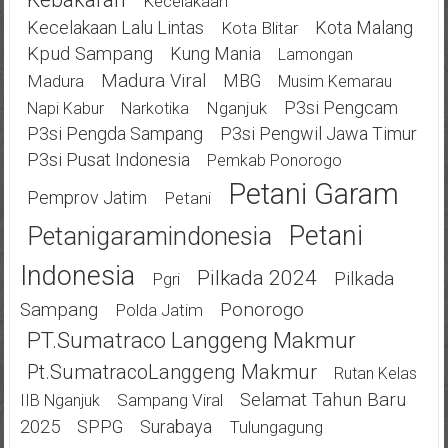
Kecelakaan
Kecelakaan Lalu Lintas
Kota Malang
Kota Blitar
Kpud Sampang
Kung Mania
Lamongan
Madura Viral
MBG
Madura
Musim Kemarau
P3si Pengcam
Nganjuk
Napi Kabur
Narkotika
P3si Pengda Sampang
P3si Pengwil Jawa Timur
P3si Pusat Indonesia
Pemkab Ponorogo
Petani Garam
Pemprov Jatim
Petani
Petani
Petanigaramindonesia
Indonesia
Pilkada 2024
Pilkada
Pgri
Ponorogo
Sampang
Polda Jatim
PT.Sumatraco Langgeng Makmur
Pt.SumatracoLanggeng Makmur
Rutan Kelas
Selamat Tahun Baru
Sampang Viral
IIB Nganjuk
2025
SPPG
Surabaya
Tulungagung