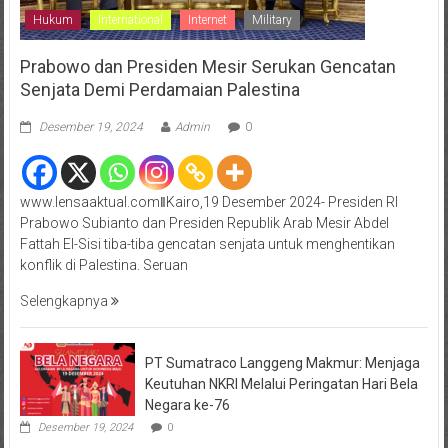
Hukum
International
Internet
Military
Prabowo dan Presiden Mesir Serukan Gencatan
Senjata Demi Perdamaian Palestina
Desember 19, 2024
Admin
0
www.lensaaktual.comǁKairo,19 Desember 2024- Presiden RI
Prabowo Subianto dan Presiden Republik Arab Mesir Abdel
Fattah El-Sisi tiba-tiba gencatan senjata untuk menghentikan
konflik di Palestina. Seruan
Selengkapnya
PT Sumatraco Langgeng Makmur: Menjaga
Keutuhan NKRI Melalui Peringatan Hari Bela
Negara ke-76
Desember 19, 2024
0