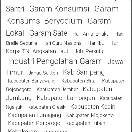
Garam
Garam Konsumsi
Santri
Konsumsi Beryodium
Garam
Lokal
Garam Sate
Hari Amal Bhakti
Hari
Hari
Braille Sedunia
Hari Guru Nasional
Hari Ibu
Korps TNI Angkatan Laut
Hobi Perkutut
Industri Pengolahan Garam
Jawa
Kab Sampang
Timur
Jimad Sakteh
Kabupaten Blitar
Kabupaten
Kabupaten Banyuwangi
Kabupaten
Bojonegoro
Kabupaten Jember
Jombang
Kabupaten Lamongan
Kabupaten
Kabupaten Kediri
Kabupaten Gresik
Nganjuk
Kabupaten Lumajang
Kabupaten Mojokerto
Kabupaten Ponorogo
Kabupaten Tuban
Kebakaran