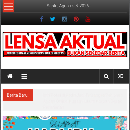
Lompat
Sabtu, Agustus 8, 2026
ke
konten
Lensaaktual
Berita Baru:
Dugaan Masalah Keuangan KPRI Sejahtera
Diselidiki Kejari Jombang, Sejumlah Pihak
Bakal Dipanggil