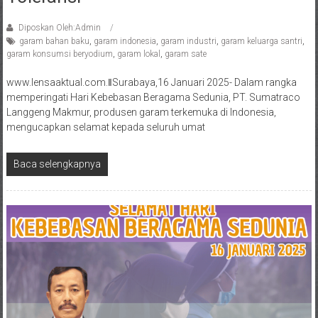
Diposkan Oleh:Admin
garam bahan baku
,
garam indonesia
,
garam industri
,
garam keluarga santri
,
garam konsumsi beryodium
,
garam lokal
,
garam sate
www.lensaaktual.com.ǁSurabaya,16 Januari 2025- Dalam rangka
memperingati Hari Kebebasan Beragama Sedunia, PT. Sumatraco
Langgeng Makmur, produsen garam terkemuka di Indonesia,
mengucapkan selamat kepada seluruh umat
Baca selengkapnya