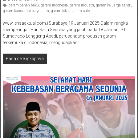
garam bahan baku
,
garam indonesia
,
garam industri
,
garam keluarga santri
,
garam konsumsi beryodium
,
garam lokal
,
garam sate
www.lensaaktual.com.ǁSurabaya,19 Januari 2025-Dalam rangka
memperingati Hari Salju Sedunia yang jatuh pada 18 Januari, PT.
Sumatraco Langgeng Abadi, perusahaan produsen garam
terkemuka di Indonesia, mengucapkan
Baca selengkapnya