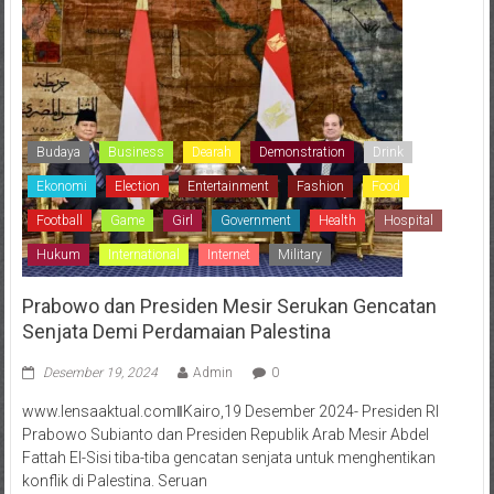
Budaya
Business
Dearah
Demonstration
Drink
Ekonomi
Election
Entertainment
Fashion
Food
Football
Game
Girl
Government
Health
Hospital
Hukum
International
Internet
Military
Prabowo dan Presiden Mesir Serukan Gencatan
Senjata Demi Perdamaian Palestina
Desember 19, 2024
Admin
0
www.lensaaktual.comǁKairo,19 Desember 2024- Presiden RI
Prabowo Subianto dan Presiden Republik Arab Mesir Abdel
Fattah El-Sisi tiba-tiba gencatan senjata untuk menghentikan
konflik di Palestina. Seruan