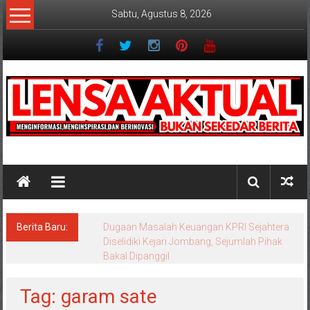
Lompat
Sabtu, Agustus 8, 2026
ke
konten
Lensaaktual
Berita Baru:
Dugaan Masalah Keuangan KPRI Sejahtera
Diselidiki Kejari Jombang, Sejumlah Pihak
Bakal Dipanggil
Tag: garam sate