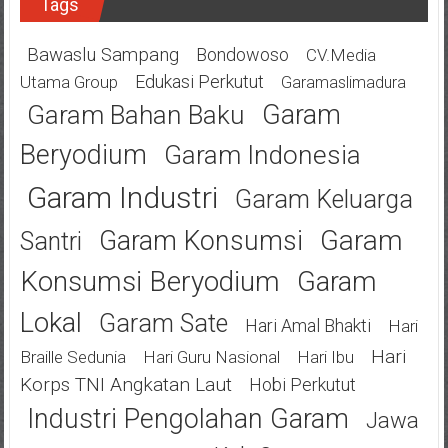
Tags
Bawaslu Sampang
Bondowoso
CV.Media
Edukasi Perkutut
Utama Group
Garamaslimadura
Garam
Garam Bahan Baku
Beryodium
Garam Indonesia
Garam Industri
Garam Keluarga
Garam
Garam Konsumsi
Santri
Konsumsi Beryodium
Garam
Lokal
Garam Sate
Hari Amal Bhakti
Hari
Hari
Braille Sedunia
Hari Guru Nasional
Hari Ibu
Korps TNI Angkatan Laut
Hobi Perkutut
Industri Pengolahan Garam
Jawa