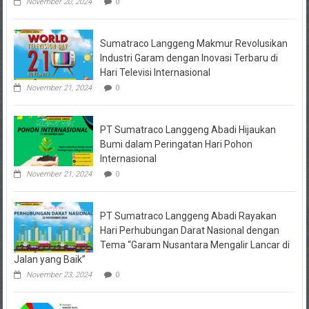
Arisan
November 20, 2024
0
Online,
Kuasa
Hukum
Sumatraco Langgeng Makmur Revolusikan
Korban
Desak
Industri Garam dengan Inovasi Terbaru di
Penahanan
Hari Televisi Internasional
November 21, 2024
0
PT Sumatraco Langgeng Abadi Hijaukan
Bumi dalam Peringatan Hari Pohon
Internasional
November 21, 2024
0
PT Sumatraco Langgeng Abadi Rayakan
Hari Perhubungan Darat Nasional dengan
Tema “Garam Nusantara Mengalir Lancar di
Jalan yang Baik”
November 23, 2024
0