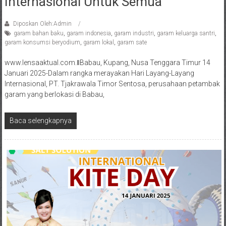
Internasional Untuk Semua
Diposkan Oleh:Admin
garam bahan baku
,
garam indonesia
,
garam industri
,
garam keluarga santri
,
garam konsumsi beryodium
,
garam lokal
,
garam sate
www.lensaaktual.com.ǁBabau, Kupang, Nusa Tenggara Timur 14
Januari 2025-Dalam rangka merayakan Hari Layang-Layang
Internasional, PT. Tjakrawala Timor Sentosa, perusahaan petambak
garam yang berlokasi di Babau,
Baca selengkapnya