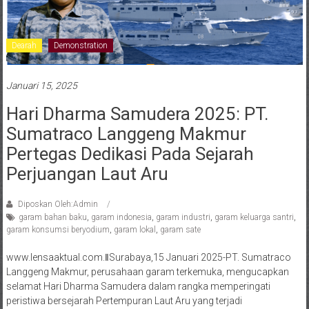
Dearah
Demonstration
Januari 15, 2025
Hari Dharma Samudera 2025: PT.
Sumatraco Langgeng Makmur
Pertegas Dedikasi Pada Sejarah
Perjuangan Laut Aru
Diposkan Oleh:Admin
garam bahan baku
,
garam indonesia
,
garam industri
,
garam keluarga santri
,
garam konsumsi beryodium
,
garam lokal
,
garam sate
www.lensaaktual.com.ǁSurabaya,15 Januari 2025-PT. Sumatraco
Langgeng Makmur, perusahaan garam terkemuka, mengucapkan
selamat Hari Dharma Samudera dalam rangka memperingati
peristiwa bersejarah Pertempuran Laut Aru yang terjadi