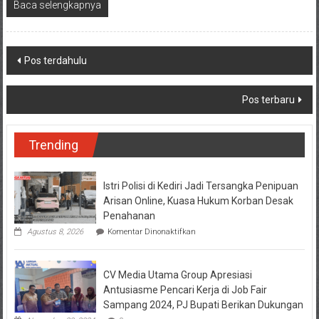
Baca selengkapnya
Navigasi
Pos terdahulu
pos
Pos terbaru
Trending
Istri Polisi di Kediri Jadi Tersangka Penipuan
Arisan Online, Kuasa Hukum Korban Desak
Penahanan
pada
Agustus 8, 2026
Komentar Dinonaktifkan
Istri
Polisi
di
CV Media Utama Group Apresiasi
Kediri
Jadi
Antusiasme Pencari Kerja di Job Fair
Tersangka
Sampang 2024, PJ Bupati Berikan Dukungan
Penipuan