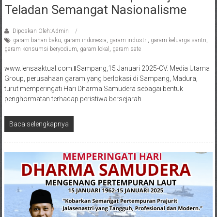
Teladan Semangat Nasionalisme
Diposkan Oleh:Admin
garam bahan baku
,
garam indonesia
,
garam industri
,
garam keluarga santri
,
garam konsumsi beryodium
,
garam lokal
,
garam sate
www.lensaaktual.com.ǁSampang,15 Januari 2025-CV. Media Utama
Group, perusahaan garam yang berlokasi di Sampang, Madura,
turut memperingati Hari Dharma Samudera sebagai bentuk
penghormatan terhadap peristiwa bersejarah
Baca selengkapnya