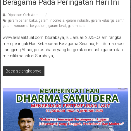
Beragama Pada Peringatan Hari Ini
Diposkan Oleh:Admin
garam bahan baku
,
garam indonesia
,
garam industri
,
garam keluarga santri
,
garam konsumsi beryodium
,
garam lokal
,
garam sate
www.lensaaktual.com.ǁSurabaya,16 Januari 2025-Dalam rangka
memperingati Hari Kebebasan Beragama Sedunia, PT. Sumatraco
Langgeng Abadi, perusahaan yang bergerak di industri garam dan
memiliki pabrik di Surabaya,
Baca selengkapnya