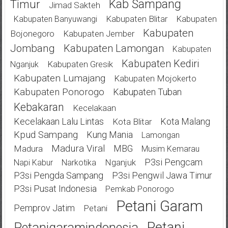
Kab Sampang
Timur
Jimad Sakteh
Kabupaten Blitar
Kabupaten
Kabupaten Banyuwangi
Kabupaten
Bojonegoro
Kabupaten Jember
Jombang
Kabupaten Lamongan
Kabupaten
Kabupaten Kediri
Kabupaten Gresik
Nganjuk
Kabupaten Lumajang
Kabupaten Mojokerto
Kabupaten Ponorogo
Kabupaten Tuban
Kebakaran
Kecelakaan
Kecelakaan Lalu Lintas
Kota Malang
Kota Blitar
Kpud Sampang
Kung Mania
Lamongan
Madura Viral
MBG
Madura
Musim Kemarau
P3si Pengcam
Nganjuk
Napi Kabur
Narkotika
P3si Pengda Sampang
P3si Pengwil Jawa Timur
P3si Pusat Indonesia
Pemkab Ponorogo
Petani Garam
Pemprov Jatim
Petani
Petani
Petanigaramindonesia