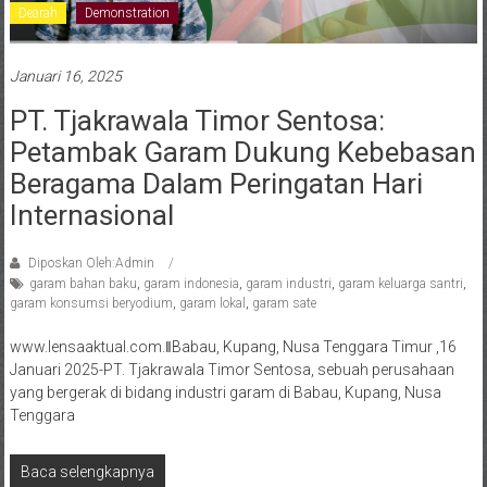
Dearah
Demonstration
Januari 16, 2025
PT. Tjakrawala Timor Sentosa:
Petambak Garam Dukung Kebebasan
Beragama Dalam Peringatan Hari
Internasional
Diposkan Oleh:Admin
garam bahan baku
,
garam indonesia
,
garam industri
,
garam keluarga santri
,
garam konsumsi beryodium
,
garam lokal
,
garam sate
www.lensaaktual.com.ǁBabau, Kupang, Nusa Tenggara Timur ,16
Januari 2025-PT. Tjakrawala Timor Sentosa, sebuah perusahaan
yang bergerak di bidang industri garam di Babau, Kupang, Nusa
Tenggara
Baca selengkapnya