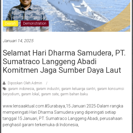
Dearah
Demonstration
Januari 14, 2025
Selamat Hari Dharma Samudera, PT.
Sumatraco Langgeng Abadi
Komitmen Jaga Sumber Daya Laut
Diposkan Oleh:Admin
garam indonesia
,
garam industri
,
garam keluarga santri
,
garam konsumsi
beryodium
,
garam lokal
,
garam sate
,
garm bahan baku
www.lensaaktual.com.ǁSurabaya,15 Januari 2025-Dalam rangka
memperingati Hari Dharma Samudera yang diperingati setiap
tanggal 15 Januari, PT. Sumatraco Langgeng Abadi, perusahaan
penghasil garam terkemuka di Indonesia,