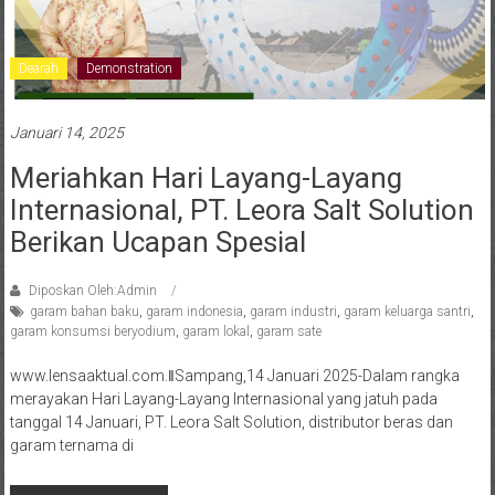
Dearah
Demonstration
Januari 14, 2025
Meriahkan Hari Layang-Layang
Internasional, PT. Leora Salt Solution
Berikan Ucapan Spesial
Diposkan Oleh:Admin
garam bahan baku
,
garam indonesia
,
garam industri
,
garam keluarga santri
,
garam konsumsi beryodium
,
garam lokal
,
garam sate
www.lensaaktual.com.ǁSampang,14 Januari 2025-Dalam rangka
merayakan Hari Layang-Layang Internasional yang jatuh pada
tanggal 14 Januari, PT. Leora Salt Solution, distributor beras dan
garam ternama di